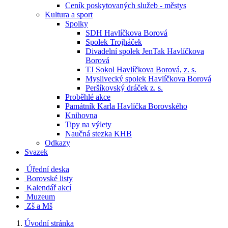
Ceník poskytovaných služeb - městys
Kultura a sport
Spolky
SDH Havlíčkova Borová
Spolek Trojháček
Divadelní spolek JenTak Havlíčkova
Borová
TJ Sokol Havlíčkova Borová, z. s.
Myslivecký spolek Havlíčkova Borová
Peršíkovský dráček z. s.
Proběhlé akce
Památník Karla Havlíčka Borovského
Knihovna
Tipy na výlety
Naučná stezka KHB
Odkazy
Svazek
Úřední deska
Borovské listy
Kalendář akcí
Muzeum
Zš a Mš
Úvodní stránka