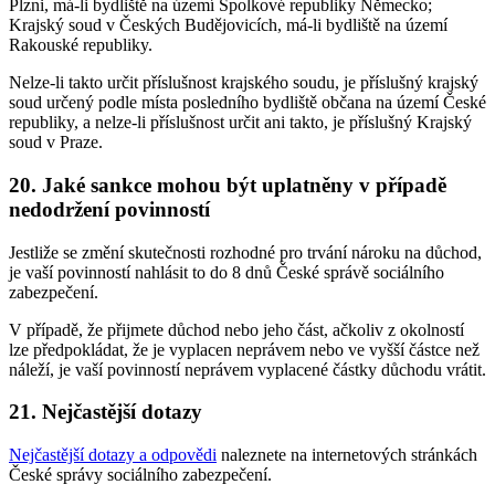
Plzni, má-li bydliště na území Spolkové republiky Německo;
Krajský soud v Českých Budějovicích, má-li bydliště na území
Rakouské republiky.
Nelze-li takto určit příslušnost krajského soudu, je příslušný krajský
soud určený podle místa posledního bydliště občana na území České
republiky, a nelze-li příslušnost určit ani takto, je příslušný Krajský
soud v Praze.
20. Jaké sankce mohou být uplatněny v případě
nedodržení povinností
Jestliže se změní skutečnosti rozhodné pro trvání nároku na důchod,
je vaší povinností nahlásit to do 8 dnů České správě sociálního
zabezpečení.
V případě, že přijmete důchod nebo jeho část, ačkoliv z okolností
lze předpokládat, že je vyplacen neprávem nebo ve vyšší částce než
náleží, je vaší povinností neprávem vyplacené částky důchodu vrátit.
21. Nejčastější dotazy
Nejčastější dotazy a odpovědi
naleznete na internetových stránkách
České správy sociálního zabezpečení.