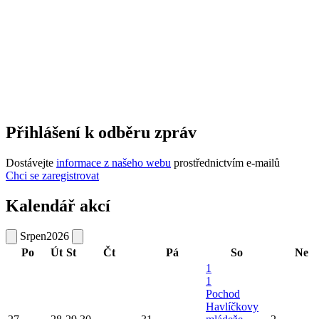
Přihlášení k odběru zpráv
Dostávejte
informace z našeho webu
prostřednictvím e-mailů
Chci se zaregistrovat
Kalendář akcí
Srpen
2026
Po
Út
St
Čt
Pá
So
Ne
1
1
Pochod
Havlíčkovy