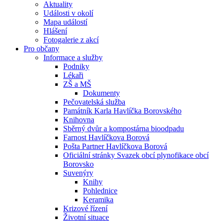
Aktuality
Události v okolí
Mapa událostí
Hlášení
Fotogalerie z akcí
Pro občany
Informace a služby
Podniky
Lékaři
ZŠ a MŠ
Dokumenty
Pečovatelská služba
Památník Karla Havlíčka Borovského
Knihovna
Sběrný dvůr a kompostárna bioodpadu
Farnost Havlíčkova Borová
Pošta Partner Havlíčkova Borová
Oficiální stránky Svazek obcí plynofikace obcí
Borovsko
Suvenýry
Knihy
Pohlednice
Keramika
Krizové řízení
Životní situace