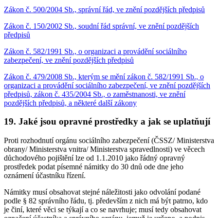
Zákon č. 500/2004 Sb., správní řád, ve znění pozdějších předpisů
Zákon č. 150/2002 Sb., soudní řád správní, ve znění pozdějších
předpisů
Zákon č. 582/1991 Sb., o organizaci a provádění sociálního
zabezpečení, ve znění pozdějších předpisů
Zákon č. 479/2008 Sb., kterým se mění zákon č. 582/1991 Sb., o
organizaci a provádění sociálního zabezpečení, ve znění pozdějších
předpisů, zákon č. 435/2004 Sb., o zaměstnanosti, ve znění
pozdějších předpisů, a některé další zákony
19. Jaké jsou opravné prostředky a jak se uplatňují
Proti rozhodnutí orgánu sociálního zabezpečení (ČSSZ/ Ministerstva
obrany/ Ministerstva vnitra/ Ministerstva spravedlnosti) ve věcech
důchodového pojištění lze od 1.1.2010 jako řádný opravný
prostředek podat písemné námitky do 30 dnů ode dne jeho
oznámení účastníku řízení.
Námitky musí obsahovat stejné náležitosti jako odvolání podané
podle § 82 správního řádu, tj. především z nich má být patrno, kdo
je činí, které věci se týkají a co se navrhuje; musí tedy obsahovat