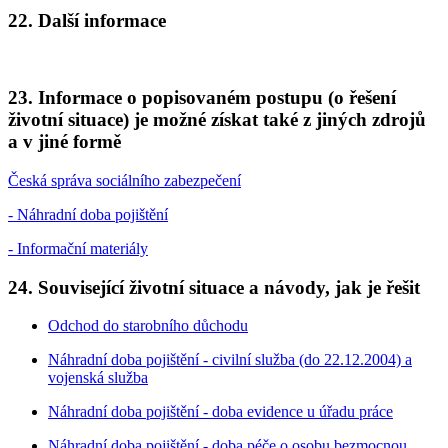
22. Další informace
23. Informace o popisovaném postupu (o řešení
životní situace) je možné získat také z jiných zdrojů
a v jiné formě
Česká správa sociálního zabezpečení
- Náhradní doba pojištění
- Informační materiály
24. Související životní situace a návody, jak je řešit
Odchod do starobního důchodu
Náhradní doba pojištění - civilní služba (do 22.12.2004) a
vojenská služba
Náhradní doba pojištění - doba evidence u úřadu práce
Náhradní doba pojištění - doba péče o osobu bezmocnou,