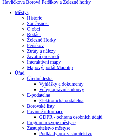
Havlíčkova Borová
Peršíkov a Železné horky
Městys
Historie
Současnost
O obci
Rodáci
Železné Horky
Peršíkov
Ztráty a nálezy
Životní prostředí
Interaktivní mapy
Mapový portál Mapotip
Úřad
Úřední deska
Vyhlášky a dokumenty
Veřejnoprávní smlouvy
E-podatelna
Elektronická podatelna
Borovské listy
Povinné informace
GDPR - ochrana osobních údajů
Program rozvoje městyse
Zastupitelstvo městyse
Podklady pro zastupitelstvo