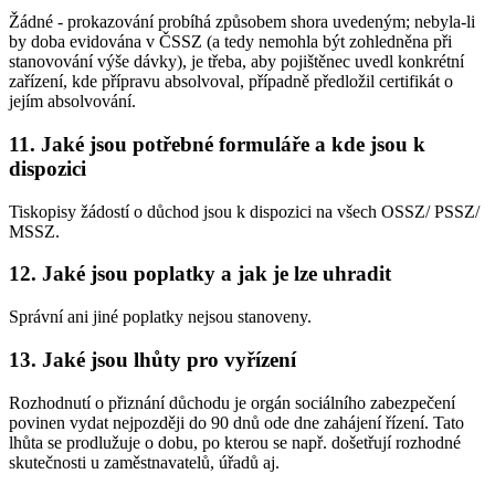
Žádné - prokazování probíhá způsobem shora uvedeným; nebyla-li
by doba evidována v ČSSZ (a tedy nemohla být zohledněna při
stanovování výše dávky), je třeba, aby pojištěnec uvedl konkrétní
zařízení, kde přípravu absolvoval, případně předložil certifikát o
jejím absolvování.
11. Jaké jsou potřebné formuláře a kde jsou k
dispozici
Tiskopisy žádostí o důchod jsou k dispozici na všech OSSZ/ PSSZ/
MSSZ.
12. Jaké jsou poplatky a jak je lze uhradit
Správní ani jiné poplatky nejsou stanoveny.
13. Jaké jsou lhůty pro vyřízení
Rozhodnutí o přiznání důchodu je orgán sociálního zabezpečení
povinen vydat nejpozději do 90 dnů ode dne zahájení řízení. Tato
lhůta se prodlužuje o dobu, po kterou se např. došetřují rozhodné
skutečnosti u zaměstnavatelů, úřadů aj.