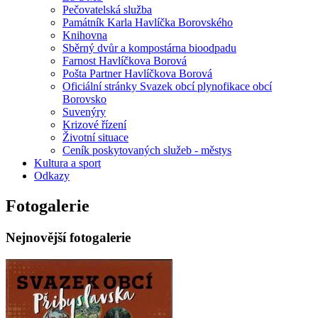
Pečovatelská služba
Památník Karla Havlíčka Borovského
Knihovna
Sběrný dvůr a kompostárna bioodpadu
Farnost Havlíčkova Borová
Pošta Partner Havlíčkova Borová
Oficiální stránky Svazek obcí plynofikace obcí
Borovsko
Suvenýry
Krizové řízení
Životní situace
Ceník poskytovaných služeb - městys
Kultura a sport
Odkazy
Fotogalerie
Nejnovější fotogalerie