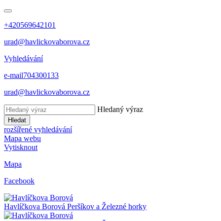
+420569642101
urad@havlickovaborova.cz
Vyhledávání
e-mail
704300133
urad@havlickovaborova.cz
Hledaný výraz
Hledat
rozšířené vyhledávání
Mapa webu
Vytisknout
Mapa
Facebook
Havlíčkova Borová
Peršíkov a Železné horky