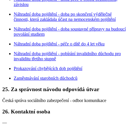
závislou
Náhradní doba pojištění - doba po skončení výdělečné
činnosti, která zakládala účast na nemocenském pojištění
Náhradní doba pojištění - doba soustavné přípravy na budoucí
povolání studiem
Náhradní doba pojištění - péče o dítě do 4 let věku
Náhradní doba pojištění - pobírání invalidního důchodu pro
invaliditu třetího stupně
Prokazování chybějících dob pojištění
Zaměstnávání starobních důchodců
25. Za správnost návodu odpovídá útvar
Česká správa sociálního zabezpečení - odbor komunikace
26. Kontaktní osoba
—