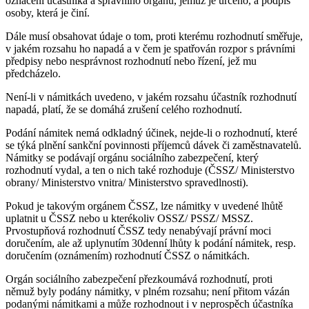
označení účastníka a správního orgánu, jemuž je určeno, a podpis
osoby, která je činí.
Dále musí obsahovat údaje o tom, proti kterému rozhodnutí směřuje,
v jakém rozsahu ho napadá a v čem je spatřován rozpor s právními
předpisy nebo nesprávnost rozhodnutí nebo řízení, jež mu
předcházelo.
Není-li v námitkách uvedeno, v jakém rozsahu účastník rozhodnutí
napadá, platí, že se domáhá zrušení celého rozhodnutí.
Podání námitek nemá odkladný účinek, nejde-li o rozhodnutí, které
se týká plnění sankční povinnosti příjemců dávek či zaměstnavatelů.
Námitky se podávají orgánu sociálního zabezpečení, který
rozhodnutí vydal, a ten o nich také rozhoduje (ČSSZ/ Ministerstvo
obrany/ Ministerstvo vnitra/ Ministerstvo spravedlnosti).
Pokud je takovým orgánem ČSSZ, lze námitky v uvedené lhůtě
uplatnit u ČSSZ nebo u kterékoliv OSSZ/ PSSZ/ MSSZ.
Prvostupňová rozhodnutí ČSSZ tedy nenabývají právní moci
doručením, ale až uplynutím 30denní lhůty k podání námitek, resp.
doručením (oznámením) rozhodnutí ČSSZ o námitkách.
Orgán sociálního zabezpečení přezkoumává rozhodnutí, proti
němuž byly podány námitky, v plném rozsahu; není přitom vázán
podanými námitkami a může rozhodnout i v neprospěch účastníka