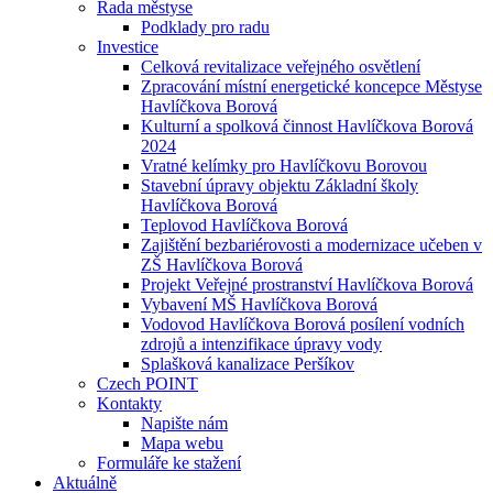
Rada městyse
Podklady pro radu
Investice
Celková revitalizace veřejného osvětlení
Zpracování místní energetické koncepce Městyse
Havlíčkova Borová
Kulturní a spolková činnost Havlíčkova Borová
2024
Vratné kelímky pro Havlíčkovu Borovou
Stavební úpravy objektu Základní školy
Havlíčkova Borová
Teplovod Havlíčkova Borová
Zajištění bezbariérovosti a modernizace učeben v
ZŠ Havlíčkova Borová
Projekt Veřejné prostranství Havlíčkova Borová
Vybavení MŠ Havlíčkova Borová
Vodovod Havlíčkova Borová posílení vodních
zdrojů a intenzifikace úpravy vody
Splašková kanalizace Peršíkov
Czech POINT
Kontakty
Napište nám
Mapa webu
Formuláře ke stažení
Aktuálně