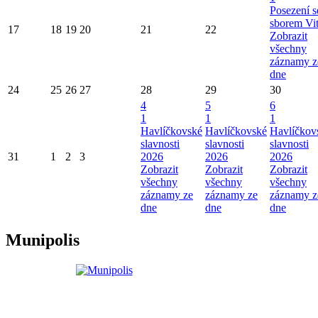
Posezení s
sborem Vi
17
18
19
20
21
22
Zobrazit
všechny
záznamy z
dne
24
25
26
27
28
29
30
4
5
6
1
1
1
Havlíčkovské
Havlíčkovské
Havlíčkov
slavnosti
slavnosti
slavnosti
31
1
2
3
2026
2026
2026
Zobrazit
Zobrazit
Zobrazit
všechny
všechny
všechny
záznamy ze
záznamy ze
záznamy z
dne
dne
dne
Munipolis