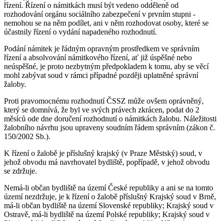
řízení. Řízení o námitkách musí být vedeno odděleně od
rozhodování orgánu sociálního zabezpečení v prvním stupni -
nemohou se na něm podílet, ani v něm rozhodovat osoby, které se
účastnily řízení o vydání napadeného rozhodnutí.
Podání námitek je řádným opravným prostředkem ve správním
řízení a absolvování námitkového řízení, ať již úspěšné nebo
neúspěšné, je proto nezbytným předpokladem k tomu, aby se věcí
mohl zabývat soud v rámci případné později uplatněné správní
žaloby.
Proti pravomocnému rozhodnutí ČSSZ může ovšem oprávněný,
který se domnívá, že byl ve svých právech zkrácen, podat do 2
měsíců ode dne doručení rozhodnutí o námitkách žalobu. Náležitosti
žalobního návrhu jsou upraveny soudním řádem správním (zákon č.
150/2002 Sb.).
K řízení o žalobě je příslušný krajský (v Praze Městský) soud, v
jehož obvodu má navrhovatel bydliště, popřípadě, v jehož obvodu
se zdržuje.
Nemá-li občan bydliště na území České republiky a ani se na tomto
území nezdržuje, je k řízení o žalobě příslušný Krajský soud v Brně,
má-li občan bydliště na území Slovenské republiky; Krajský soud v
Ostravě, má-li bydliště na území Polské republiky; Krajský soud v