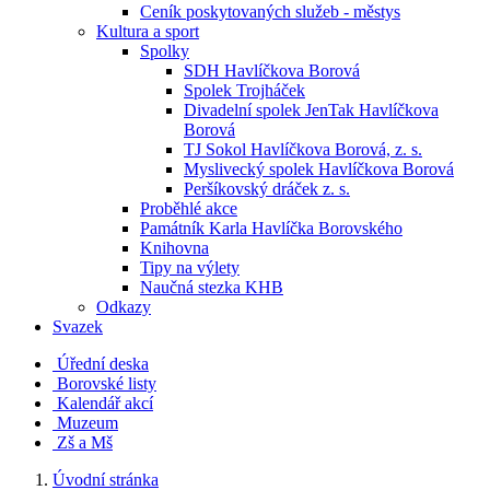
Ceník poskytovaných služeb - městys
Kultura a sport
Spolky
SDH Havlíčkova Borová
Spolek Trojháček
Divadelní spolek JenTak Havlíčkova
Borová
TJ Sokol Havlíčkova Borová, z. s.
Myslivecký spolek Havlíčkova Borová
Peršíkovský dráček z. s.
Proběhlé akce
Památník Karla Havlíčka Borovského
Knihovna
Tipy na výlety
Naučná stezka KHB
Odkazy
Svazek
Úřední deska
Borovské listy
Kalendář akcí
Muzeum
Zš a Mš
Úvodní stránka