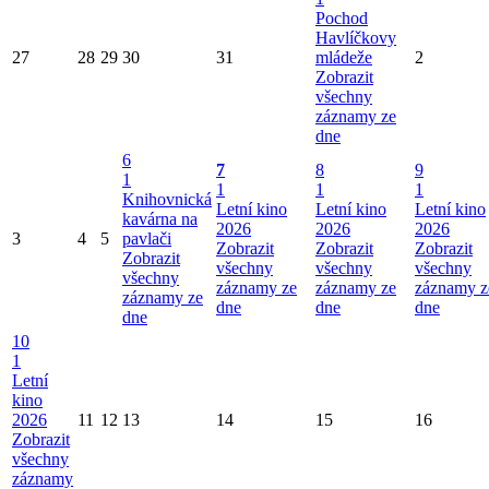
Pochod
Havlíčkovy
27
28
29
30
31
mládeže
2
Zobrazit
všechny
záznamy ze
dne
6
7
8
9
1
1
1
1
Knihovnická
Letní kino
Letní kino
Letní kino
kavárna na
2026
2026
2026
3
4
5
pavlači
Zobrazit
Zobrazit
Zobrazit
Zobrazit
všechny
všechny
všechny
všechny
záznamy ze
záznamy ze
záznamy z
záznamy ze
dne
dne
dne
dne
10
1
Letní
kino
2026
11
12
13
14
15
16
Zobrazit
všechny
záznamy