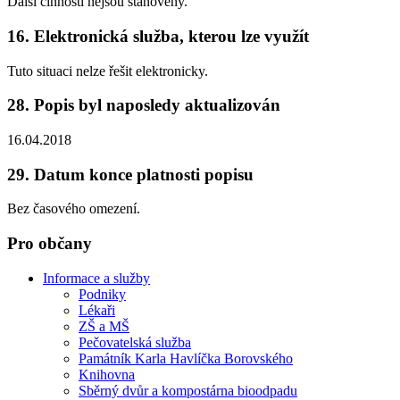
Další činnosti nejsou stanoveny.
16. Elektronická služba, kterou lze využít
Tuto situaci nelze řešit elektronicky.
28. Popis byl naposledy aktualizován
16.04.2018
29. Datum konce platnosti popisu
Bez časového omezení.
Pro občany
Informace a služby
Podniky
Lékaři
ZŠ a MŠ
Pečovatelská služba
Památník Karla Havlíčka Borovského
Knihovna
Sběrný dvůr a kompostárna bioodpadu