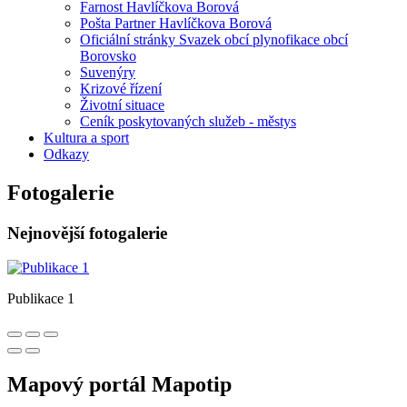
Farnost Havlíčkova Borová
Pošta Partner Havlíčkova Borová
Oficiální stránky Svazek obcí plynofikace obcí
Borovsko
Suvenýry
Krizové řízení
Životní situace
Ceník poskytovaných služeb - městys
Kultura a sport
Odkazy
Fotogalerie
Nejnovější fotogalerie
Publikace 1
Mapový portál Mapotip