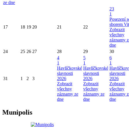
ze dne
23
1
Posezení s
sborem Vi
17
18
19
20
21
22
Zobrazit
všechny
záznamy z
dne
24
25
26
27
28
29
30
4
5
6
1
1
1
Havlíčkovské
Havlíčkovské
Havlíčkov
slavnosti
slavnosti
slavnosti
31
1
2
3
2026
2026
2026
Zobrazit
Zobrazit
Zobrazit
všechny
všechny
všechny
záznamy ze
záznamy ze
záznamy z
dne
dne
dne
Munipolis