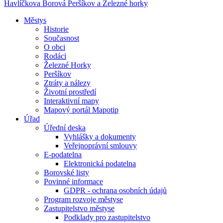
Havlíčkova Borová
Peršíkov a Železné horky
Městys
Historie
Současnost
O obci
Rodáci
Železné Horky
Peršíkov
Ztráty a nálezy
Životní prostředí
Interaktivní mapy
Mapový portál Mapotip
Úřad
Úřední deska
Vyhlášky a dokumenty
Veřejnoprávní smlouvy
E-podatelna
Elektronická podatelna
Borovské listy
Povinné informace
GDPR - ochrana osobních údajů
Program rozvoje městyse
Zastupitelstvo městyse
Podklady pro zastupitelstvo