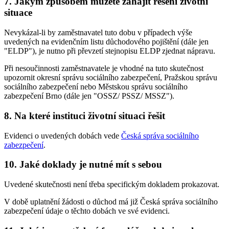
7. Jakým způsobem můžete zahájit řešení životní
situace
Nevykázal-li by zaměstnavatel tuto dobu v případech výše
uvedených na evidenčním listu důchodového pojištění (dále jen
"ELDP"), je nutno při převzetí stejnopisu ELDP zjednat nápravu.
Při nesoučinnosti zaměstnavatele je vhodné na tuto skutečnost
upozornit okresní správu sociálního zabezpečení, Pražskou správu
sociálního zabezpečení nebo Městskou správu sociálního
zabezpečení Brno (dále jen "OSSZ/ PSSZ/ MSSZ").
8. Na které instituci životní situaci řešit
Evidenci o uvedených dobách vede
Česká správa sociálního
zabezpečení
.
10. Jaké doklady je nutné mít s sebou
Uvedené skutečnosti není třeba specifickým dokladem prokazovat.
V době uplatnění žádosti o důchod má již Česká správa sociálního
zabezpečení údaje o těchto dobách ve své evidenci.