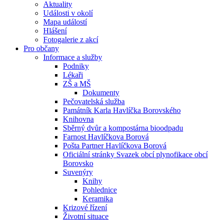
Aktuality
Události v okolí
Mapa událostí
Hlášení
Fotogalerie z akcí
Pro občany
Informace a služby
Podniky
Lékaři
ZŠ a MŠ
Dokumenty
Pečovatelská služba
Památník Karla Havlíčka Borovského
Knihovna
Sběrný dvůr a kompostárna bioodpadu
Farnost Havlíčkova Borová
Pošta Partner Havlíčkova Borová
Oficiální stránky Svazek obcí plynofikace obcí
Borovsko
Suvenýry
Knihy
Pohlednice
Keramika
Krizové řízení
Životní situace