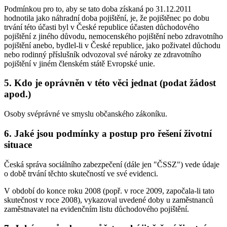
Podmínkou pro to, aby se tato doba získaná po 31.12.2011
hodnotila jako náhradní doba pojištění, je, že pojištěnec po dobu
trvání této účasti byl v České republice účasten důchodového
pojištění z jiného důvodu, nemocenského pojištění nebo zdravotního
pojištění anebo, bydlel-li v České republice, jako poživatel důchodu
nebo rodinný příslušník odvozoval své nároky ze zdravotního
pojištění v jiném členském státě Evropské unie.
5. Kdo je oprávněn v této věci jednat (podat žádost
apod.)
Osoby svéprávné ve smyslu občanského zákoníku.
6. Jaké jsou podmínky a postup pro řešení životní
situace
Česká správa sociálního zabezpečení (dále jen "ČSSZ") vede údaje
o době trvání těchto skutečností ve své evidenci.
V období do konce roku 2008 (popř. v roce 2009, započala-li tato
skutečnost v roce 2008), vykazoval uvedené doby u zaměstnanců
zaměstnavatel na evidenčním listu důchodového pojištění.