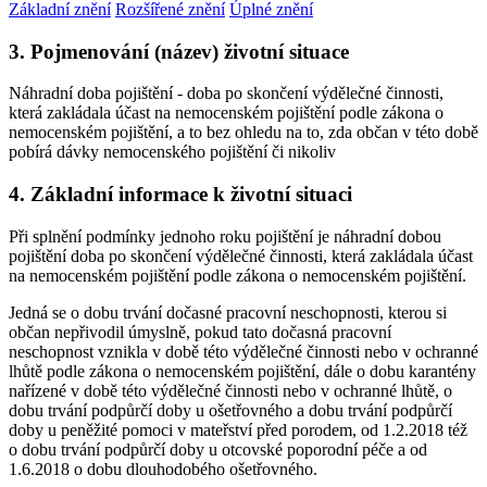
Základní znění
Rozšířené znění
Úplné znění
3. Pojmenování (název) životní situace
Náhradní doba pojištění - doba po skončení výdělečné činnosti,
která zakládala účast na nemocenském pojištění podle zákona o
nemocenském pojištění, a to bez ohledu na to, zda občan v této době
pobírá dávky nemocenského pojištění či nikoliv
4. Základní informace k životní situaci
Při splnění podmínky jednoho roku pojištění je náhradní dobou
pojištění doba po skončení výdělečné činnosti, která zakládala účast
na nemocenském pojištění podle zákona o nemocenském pojištění.
Jedná se o dobu trvání dočasné pracovní neschopnosti, kterou si
občan nepřivodil úmyslně, pokud tato dočasná pracovní
neschopnost vznikla v době této výdělečné činnosti nebo v ochranné
lhůtě podle zákona o nemocenském pojištění, dále o dobu karantény
nařízené v době této výdělečné činnosti nebo v ochranné lhůtě, o
dobu trvání podpůrčí doby u ošetřovného a dobu trvání podpůrčí
doby u peněžité pomoci v mateřství před porodem, od 1.2.2018 též
o dobu trvání podpůrčí doby u otcovské poporodní péče a od
1.6.2018 o dobu dlouhodobého ošetřovného.