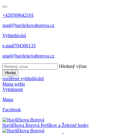
+420569642101
urad@havlickovaborova.cz
Vyhledávání
e-mail
704300133
urad@havlickovaborova.cz
Hledaný výraz
Hledat
rozšířené vyhledávání
Mapa webu
Vytisknout
Mapa
Facebook
Havlíčkova Borová
Peršíkov a Železné horky