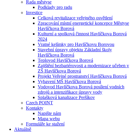
Rada městyse
Podklady pro radu
Investice
Celková revitalizace veřejného osvětlení
Zpracování místní energetické koncepce Městyse
Havlíčkova Borová
Kulturní a spolková činnost Havlíčkova Borová
2024
Vratné kelímky pro Havlíčkovu Borovou
Stavební úpravy objektu Základní školy
Havlíčkova Borová
Teplovod Havlíčkova Borová
Zajištění bezbariérovosti a modernizace učeben v
ZŠ Havlíčkova Borová
Projekt Veřejné prostranství Havlíčkova Borová
Vybavení MŠ Havlíčkova Borová
Vodovod Havlíčkova Borová posílení vodních
zdrojů a intenzifikace úpravy vody
Splašková kanalizace Peršíkov
Czech POINT
Kontakty
Napište nám
Mapa webu
Formuláře ke stažení
Aktuálně