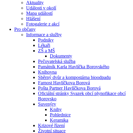
Aktuality
Události v okolí
Mapa událostí
Hlášení
Fotogalerie z akcí
Pro občany
Informace a služby
Podniky
Lékaři
ZŠ a MŠ
Dokumenty
Pečovatelská služba
Památník Karla Havlíčka Borovského
Knihovna
Sběrný dvůr a kompostárna bioodpadu
Farnost Havlíčkova Borová
Pošta Partner Havlíčkova Borová
Oficiální stránky Svazek obcí plynofikace obcí
Borovsko
Suvenýry
Knihy
Pohlednice
Keramika
Krizové řízení
Životní situace