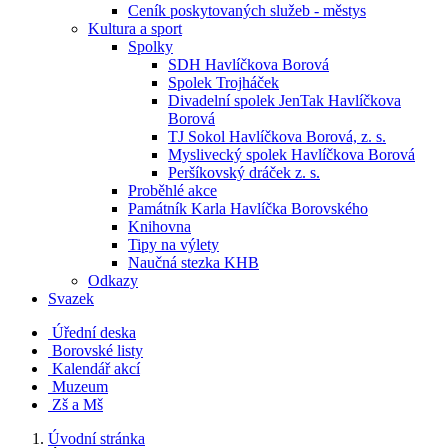
Ceník poskytovaných služeb - městys
Kultura a sport
Spolky
SDH Havlíčkova Borová
Spolek Trojháček
Divadelní spolek JenTak Havlíčkova
Borová
TJ Sokol Havlíčkova Borová, z. s.
Myslivecký spolek Havlíčkova Borová
Peršíkovský dráček z. s.
Proběhlé akce
Památník Karla Havlíčka Borovského
Knihovna
Tipy na výlety
Naučná stezka KHB
Odkazy
Svazek
Úřední deska
Borovské listy
Kalendář akcí
Muzeum
Zš a Mš
Úvodní stránka