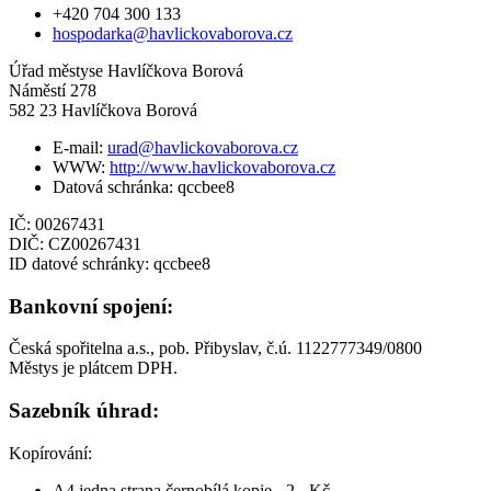
+420 704 300 133
hospodarka@havlickovaborova.cz
Úřad městyse Havlíčkova Borová
Náměstí 278
582 23 Havlíčkova Borová
E-mail:
urad@havlickovaborova.cz
WWW:
http://www.havlickovaborova.cz
Datová schránka: qccbee8
IČ: 00267431
DIČ: CZ00267431
ID datové schránky: qccbee8
Bankovní spojení:
Česká spořitelna a.s., pob. Přibyslav, č.ú. 1122777349/0800
Městys je plátcem DPH.
Sazebník úhrad:
Kopírování:
A4 jedna strana černobílá kopie - 2,- Kč