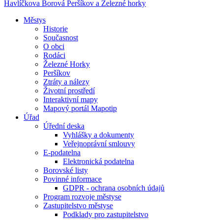
Havlíčkova Borová
Peršíkov a Železné horky
Městys
Historie
Současnost
O obci
Rodáci
Železné Horky
Peršíkov
Ztráty a nálezy
Životní prostředí
Interaktivní mapy
Mapový portál Mapotip
Úřad
Úřední deska
Vyhlášky a dokumenty
Veřejnoprávní smlouvy
E-podatelna
Elektronická podatelna
Borovské listy
Povinné informace
GDPR - ochrana osobních údajů
Program rozvoje městyse
Zastupitelstvo městyse
Podklady pro zastupitelstvo