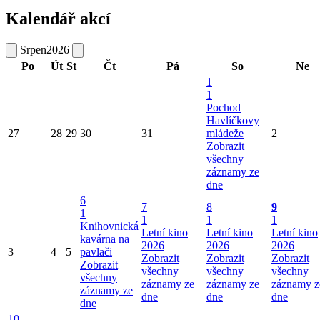
Kalendář akcí
Srpen
2026
Po
Út
St
Čt
Pá
So
Ne
1
1
Pochod
Havlíčkovy
27
28
29
30
31
mládeže
2
Zobrazit
všechny
záznamy ze
dne
6
7
8
9
1
1
1
1
Knihovnická
Letní kino
Letní kino
Letní kino
kavárna na
2026
2026
2026
3
4
5
pavlači
Zobrazit
Zobrazit
Zobrazit
Zobrazit
všechny
všechny
všechny
všechny
záznamy ze
záznamy ze
záznamy z
záznamy ze
dne
dne
dne
dne
10