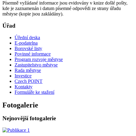
Písemně vyžádané informace jsou evidovány v knize došlé pošty,
kde je zaznamenán i datum písemné odpovědi ze strany úřadu
městyse (kopie jsou zakládány).
Úřad
Úřední deska
E-podatelna
Borovské listy
Povinné informace
Program rozvoje městyse
Zastupitelstvo městyse
Rada městyse
Investice
Czech POINT
Kontakty
Formuláře ke stažení
Fotogalerie
Nejnovější fotogalerie