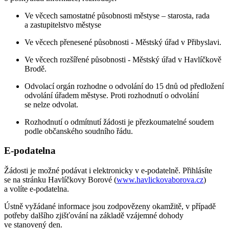
Ve věcech samostatné působnosti městyse – starosta, rada
a zastupitelstvo městyse
Ve věcech přenesené působnosti - Městský úřad v Přibyslavi.
Ve věcech rozšířené působnosti - Městský úřad v Havlíčkově
Brodě.
Odvolací orgán rozhodne o odvolání do 15 dnů od předložení
odvolání úřadem městyse. Proti rozhodnutí o odvolání
se nelze odvolat.
Rozhodnutí o odmítnutí žádosti je přezkoumatelné soudem
podle občanského soudního řádu.
E-podatelna
Žádosti je možné podávat i elektronicky v e-podatelně. Přihlásíte
se na stránku Havlíčkovy Borové (
www.havlickovaborova.cz
)
a volíte e-podatelna.
Ústně vyžádané informace jsou zodpovězeny okamžitě, v případě
potřeby dalšího zjišťování na základě vzájemné dohody
ve stanovený den.