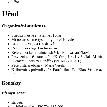
Úřad
Úřad
Organizační struktura
Starosta městyse - Přemysl Tonar
Místostarosta městyse - Ing. Josef Nevole
Ekonom - Magda Hošáková
Referentka - Ing. Iva Jarošová
Referentka komunálních služeb - Blanka Janáčková
Provozní zaměstnanci - Petr Kučera, Jaroslav Sedlák, Martin
Klement, Ladislav Luňáček (tel. 608 240 816)
Péče o starší občany - Marie Veselá
Knihovnice, průvodkyně v Památníku - Bc. Klára Vencová,
DiS.
Kontakty
Přemysl Tonar
starosta
mobilní telefon +420 724 167 209