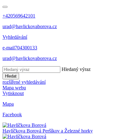
+420569642101
urad@havlickovaborova.cz
Vyhledávání
e-mail
704300133
urad@havlickovaborova.cz
Hledaný výraz
Hledat
rozšířené vyhledávání
Mapa webu
Vytisknout
Mapa
Facebook
Havlíčkova Borová
Peršíkov a Železné horky