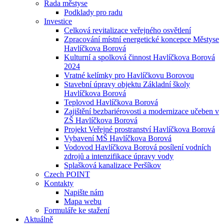
Rada městyse
Podklady pro radu
Investice
Celková revitalizace veřejného osvětlení
Zpracování místní energetické koncepce Městyse
Havlíčkova Borová
Kulturní a spolková činnost Havlíčkova Borová
2024
Vratné kelímky pro Havlíčkovu Borovou
Stavební úpravy objektu Základní školy
Havlíčkova Borová
Teplovod Havlíčkova Borová
Zajištění bezbariérovosti a modernizace učeben v
ZŠ Havlíčkova Borová
Projekt Veřejné prostranství Havlíčkova Borová
Vybavení MŠ Havlíčkova Borová
Vodovod Havlíčkova Borová posílení vodních
zdrojů a intenzifikace úpravy vody
Splašková kanalizace Peršíkov
Czech POINT
Kontakty
Napište nám
Mapa webu
Formuláře ke stažení
Aktuálně