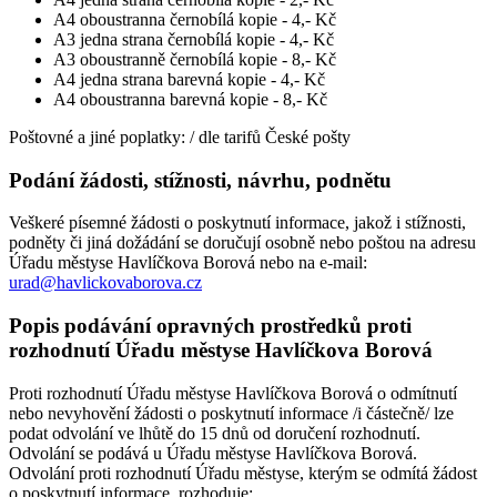
A4 oboustranna černobílá kopie - 4,- Kč
A3 jedna strana černobílá kopie - 4,- Kč
A3 oboustranně černobílá kopie - 8,- Kč
A4 jedna strana barevná kopie - 4,- Kč
A4 oboustranna barevná kopie - 8,- Kč
Poštovné a jiné poplatky: / dle tarifů České pošty
Podání žádosti, stížnosti, návrhu, podnětu
Veškeré písemné žádosti o poskytnutí informace, jakož i stížnosti,
podněty či jiná dožádání se doručují osobně nebo poštou na adresu
Úřadu městyse Havlíčkova Borová nebo na e-mail:
urad@havlickovaborova.cz
Popis podávání opravných prostředků proti
rozhodnutí Úřadu městyse Havlíčkova Borová
Proti rozhodnutí Úřadu městyse Havlíčkova Borová o odmítnutí
nebo nevyhovění žádosti o poskytnutí informace /i částečně/ lze
podat odvolání ve lhůtě do 15 dnů od doručení rozhodnutí.
Odvolání se podává u Úřadu městyse Havlíčkova Borová.
Odvolání proti rozhodnutí Úřadu městyse, kterým se odmítá žádost
o poskytnutí informace, rozhoduje: