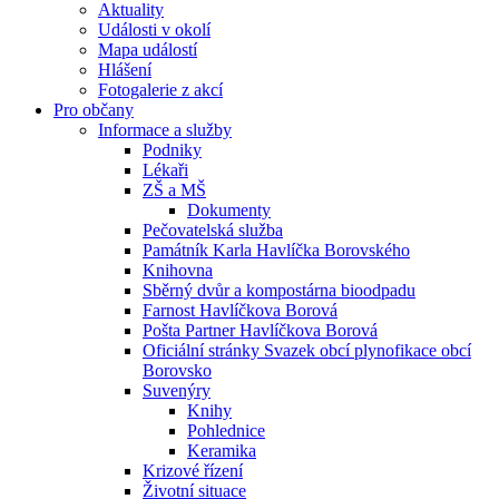
Aktuality
Události v okolí
Mapa událostí
Hlášení
Fotogalerie z akcí
Pro občany
Informace a služby
Podniky
Lékaři
ZŠ a MŠ
Dokumenty
Pečovatelská služba
Památník Karla Havlíčka Borovského
Knihovna
Sběrný dvůr a kompostárna bioodpadu
Farnost Havlíčkova Borová
Pošta Partner Havlíčkova Borová
Oficiální stránky Svazek obcí plynofikace obcí
Borovsko
Suvenýry
Knihy
Pohlednice
Keramika
Krizové řízení
Životní situace