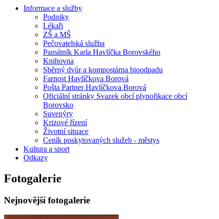
Informace a služby
Podniky
Lékaři
ZŠ a MŠ
Pečovatelská služba
Památník Karla Havlíčka Borovského
Knihovna
Sběrný dvůr a kompostárna bioodpadu
Farnost Havlíčkova Borová
Pošta Partner Havlíčkova Borová
Oficiální stránky Svazek obcí plynofikace obcí
Borovsko
Suvenýry
Krizové řízení
Životní situace
Ceník poskytovaných služeb - městys
Kultura a sport
Odkazy
Fotogalerie
Nejnovější fotogalerie