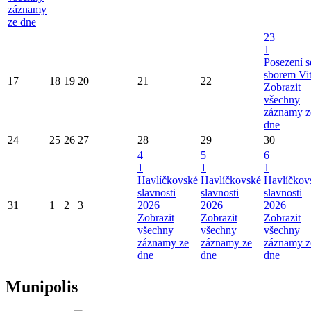
záznamy
ze dne
23
1
Posezení s
sborem Vi
17
18
19
20
21
22
Zobrazit
všechny
záznamy z
dne
24
25
26
27
28
29
30
4
5
6
1
1
1
Havlíčkovské
Havlíčkovské
Havlíčkov
slavnosti
slavnosti
slavnosti
31
1
2
3
2026
2026
2026
Zobrazit
Zobrazit
Zobrazit
všechny
všechny
všechny
záznamy ze
záznamy ze
záznamy z
dne
dne
dne
Munipolis