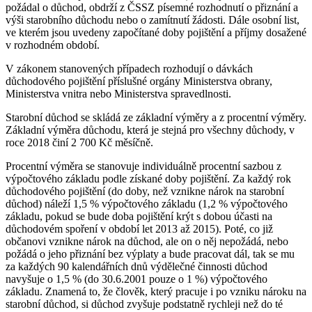
požádal o důchod, obdrží z ČSSZ písemné rozhodnutí o přiznání a
výši starobního důchodu nebo o zamítnutí žádosti. Dále osobní list,
ve kterém jsou uvedeny započítané doby pojištění a příjmy dosažené
v rozhodném období.
V zákonem stanovených případech rozhodují o dávkách
důchodového pojištění příslušné orgány Ministerstva obrany,
Ministerstva vnitra nebo Ministerstva spravedlnosti.
Starobní důchod se skládá ze základní výměry a z procentní výměry.
Základní výměra důchodu, která je stejná pro všechny důchody, v
roce 2018 činí 2 700 Kč měsíčně.
Procentní výměra se stanovuje individuálně procentní sazbou z
výpočtového základu podle získané doby pojištění. Za každý rok
důchodového pojištění (do doby, než vznikne nárok na starobní
důchod) náleží 1,5 % výpočtového základu (1,2 % výpočtového
základu, pokud se bude doba pojištění krýt s dobou účasti na
důchodovém spoření v období let 2013 až 2015). Poté, co již
občanovi vznikne nárok na důchod, ale on o něj nepožádá, nebo
požádá o jeho přiznání bez výplaty a bude pracovat dál, tak se mu
za každých 90 kalendářních dnů výdělečné činnosti důchod
navyšuje o 1,5 % (do 30.6.2001 pouze o 1 %) výpočtového
základu. Znamená to, že člověk, který pracuje i po vzniku nároku na
starobní důchod, si důchod zvyšuje podstatně rychleji než do té