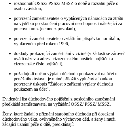
rozhodnutí OSSZ/ PSSZ/ MSSZ o době a rozsahu péče o
osobu závislou,
potvrzení zaměstnavatele o vyplácených náhradách za ztrátu
na výdělku po skončení pracovní neschopnosti náležející za
pracovní úraz (nemoc z povolání),
potvrzení zaměstnavatele o zvláštním příspěvku horníkům,
vypláceném před rokem 1996,
doklady prokazující zaměstnání v cizině (v žádosti se zároveň
uvádí název a adresa cizozemského nositele pojištění a
cizozemské číslo pojištění),
požaduje-li občan výplatu důchodu poukazovat na účet u
peněžního ústavu, je nutné přiložit vyplněný a bankou
potvrzený tiskopis "Žádost o zařízení výplaty důchodu
poukazem na účet".
Evidenční list důchodového pojištění z posledního zaměstnání
předkládá zaměstnavatel na vyžádání OSSZ/ PSSZ/ MSSZ.
Ženy, které žádají o přiznání starobního důchodu při dosažení
důchodového věku, ovlivněného výchovou dětí, a ženy i muži
žádající uznání péče o dítě, předkládají: