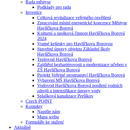
Rada městyse
Podklady pro radu
Investice
Celková revitalizace veřejného osvětlení
Zpracování místní energetické koncepce Městyse
Havlíčkova Borová
Kulturní a spolková činnost Havlíčkova Borová
2024
Vratné kelímky pro Havlíčkovu Borovou
Stavební úpravy objektu Základní školy
Havlíčkova Borová
Teplovod Havlíčkova Borová
Zajištění bezbariérovosti a modernizace učeben v
ZŠ Havlíčkova Borová
Projekt Veřejné prostranství Havlíčkova Borová
Vybavení MŠ Havlíčkova Borová
Vodovod Havlíčkova Borová posílení vodních
zdrojů a intenzifikace úpravy vody
Splašková kanalizace Peršíkov
Czech POINT
Kontakty
Napište nám
Mapa webu
Formuláře ke stažení
Aktuálně