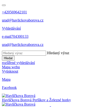
+420569642101
urad@havlickovaborova.cz
Vyhledávání
e-mail
704300133
urad@havlickovaborova.cz
Hledaný výraz
Hledat
rozšířené vyhledávání
Mapa webu
Vytisknout
Mapa
Facebook
Havlíčkova Borová
Peršíkov a Železné horky