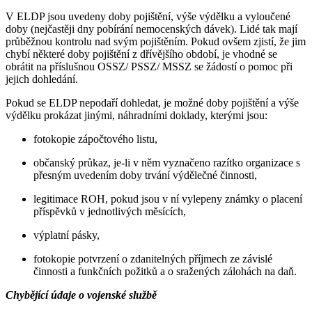
V ELDP jsou uvedeny doby pojištění, výše výdělku a vyloučené
doby (nejčastěji dny pobírání nemocenských dávek). Lidé tak mají
průběžnou kontrolu nad svým pojištěním. Pokud ovšem zjistí, že jim
chybí některé doby pojištění z dřívějšího období, je vhodné se
obrátit na příslušnou OSSZ/ PSSZ/ MSSZ se žádostí o pomoc při
jejich dohledání.
Pokud se ELDP nepodaří dohledat, je možné doby pojištění a výše
výdělku prokázat jinými, náhradními doklady, kterými jsou:
fotokopie zápočtového listu,
občanský průkaz, je-li v něm vyznačeno razítko organizace s
přesným uvedením doby trvání výdělečné činnosti,
legitimace ROH, pokud jsou v ní vylepeny známky o placení
příspěvků v jednotlivých měsících,
výplatní pásky,
fotokopie potvrzení o zdanitelných příjmech ze závislé
činnosti a funkčních požitků a o sražených zálohách na daň.
Chybějící údaje o vojenské službě