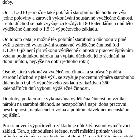
doby.
Od 1.1.2010 je možné také pobírání starobního důchodu ve výši
jedné poloviny a zároveň vykonávání soustavné výdělečné činnosti.
Tento důchod se pak zvyšuje za každých 180 kalendářních dnů této
výdělečné činnosti o 1,5 % výpočtového základu.
Od tohoto data je možné též pobírání starobního důchodu v plné
výši a zároveň vykonávání soustavné výdělečné činnosti (od
1.1.2010 již není při výkonu výdělečné činnosti v pracovněprávním
vztahu podmínkou nároku na výplatu důchodu jeho sjednání na
dobu určitou, nejvýše na dobu jednoho roku).
Osobě, která vykonává výdělečnou činnost a současně pobírá
starobní důchod v plné výši, se zvyšuje procentní výměra starobního
důchodu o 0,4 % výpočtového základu za každých 360
kalendářních dnů výkonu výdělečné činnosti.
Do doby, po kterou je vykonávána výdělečná činnost po vzniku
nároku na starobní důchod, se nezapočítává např. doba pracovní
neschopnosti, neplaceného volna a pobírání dávek nemocenského
pojištění.
Pro stanovení výpočtového základu je důležitý osobní vyměřovací
základ. Ten, zjednodušeně řečeno, tvoří měsíční průměr všech
příjmů dosažených v rozhodném období. V roce 2018 je jím období