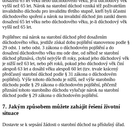
dosažení 65 let věku nebo důchodového věku, je-li důchodový věk
vyšší než 65 let. Nárok na starobní důchod vzniká též poživatelům
invalidního důchodu pro invaliditu třetího stupně, kteří byli účastni
důchodového spoření a nárok na invalidní důchod jim zanikl dnem
dosažení 65 let věku nebo důchodového věku, je-li důchodový věk
vyšší než 65 let.
Pojištěnec má nárok na starobní důchod před dosažením
důchodového věku, jestliže získal dobu pojištění stanovenou podle §
29 odst. 1 nebo odst. 3 zákona o důchodovém pojištění a do
dosažení důchodového věku mu ode dne, od něhož se starobní
důchod přiznává, chybí nejvýše tři roky, pokud jeho důchodový věk
je nižší než 63 let, nebo pět roků, pokud jeho důchodový věk činí
alespoň 63 let a dosáhl věku alespoň 60 let (tzv. trvale krácený
předčasný starobní důchod podle § 31 zákona o důchodovém
pojištění). Výše tohoto důchodu je nižší, než výše starobního
důchodu podle § 29 zákona o důchodovém pojištění, přičemž
přiznání tohoto starobního důchodu vylučuje nárok na starobní
důchod podle § 29 zákona o důchodovém pojištění.
7. Jakým způsobem můžete zahájit řešení životní
situace
Dostavte se k sepsání žádosti o starobní důchod na příslušný úřad.