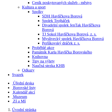
Ceník poskytovaných služeb - městys
Kultura a sport
Spolky
SDH Havlíčkova Borová
Spolek Trojháček
Divadelní spolek JenTak Havlíčkova
Borová
TJ Sokol Havlíčkova Borová, z. s.
Myslivecký spolek Havlíčkova Borová
Peršíkovský dráček z. s.
Proběhlé akce
Památník Karla Havlíčka Borovského
Knihovna
Tipy na výlety
Naučná stezka KHB
Odkazy
Svazek
Úřední deska
Borovské listy
Kalendář akcí
Muzeum
Zš a Mš
Úvodní stránka