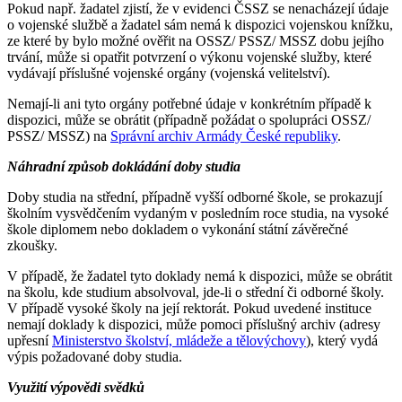
Pokud např. žadatel zjistí, že v evidenci ČSSZ se nenacházejí údaje
o vojenské službě a žadatel sám nemá k dispozici vojenskou knížku,
ze které by bylo možné ověřit na OSSZ/ PSSZ/ MSSZ dobu jejího
trvání, může si opatřit potvrzení o výkonu vojenské služby, které
vydávají příslušné vojenské orgány (vojenská velitelství).
Nemají-li ani tyto orgány potřebné údaje v konkrétním případě k
dispozici, může se obrátit (případně požádat o spolupráci OSSZ/
PSSZ/ MSSZ) na
Správní archiv Armády České republiky
.
Náhradní způsob dokládání doby studia
Doby studia na střední, případně vyšší odborné škole, se prokazují
školním vysvědčením vydaným v posledním roce studia, na vysoké
škole diplomem nebo dokladem o vykonání státní závěrečné
zkoušky.
V případě, že žadatel tyto doklady nemá k dispozici, může se obrátit
na školu, kde studium absolvoval, jde-li o střední či odborné školy.
V případě vysoké školy na její rektorát. Pokud uvedené instituce
nemají doklady k dispozici, může pomoci příslušný archiv (adresy
upřesní
Ministerstvo školství, mládeže a tělovýchovy
), který vydá
výpis požadované doby studia.
Využití výpovědi svědků