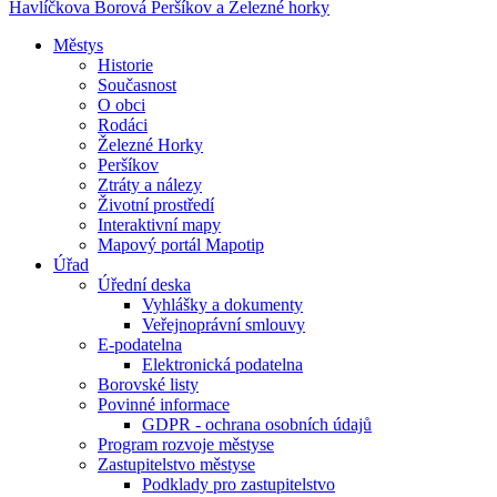
Havlíčkova Borová
Peršíkov a Železné horky
Městys
Historie
Současnost
O obci
Rodáci
Železné Horky
Peršíkov
Ztráty a nálezy
Životní prostředí
Interaktivní mapy
Mapový portál Mapotip
Úřad
Úřední deska
Vyhlášky a dokumenty
Veřejnoprávní smlouvy
E-podatelna
Elektronická podatelna
Borovské listy
Povinné informace
GDPR - ochrana osobních údajů
Program rozvoje městyse
Zastupitelstvo městyse
Podklady pro zastupitelstvo