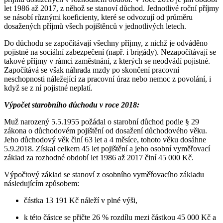
let 1986 až 2017, z něhož se stanoví důchod. Jednotlivé roční příjmy
se násobí různými koeficienty, které se odvozují od průměru
dosažených příjmů všech pojištěnců v jednotlivých letech.
Do důchodu se započítávají všechny příjmy, z nichž je odváděno
pojistné na sociální zabezpečení (např. i brigády). Nezapočítávají se
takové příjmy v rámci zaměstnání, z kterých se neodvádí pojistné.
Započítává se však náhrada mzdy po skončení pracovní
neschopnosti náležející za pracovní úraz nebo nemoc z povolání, i
když se z ní pojistné neplatí.
Výpočet starobního důchodu v roce 2018:
Muž narozený 5.5.1955 požádal o starobní důchod podle § 29
zákona o důchodovém pojištění od dosažení důchodového věku.
Jeho důchodový věk činí 63 let a 4 měsíce, tohoto věku dosáhne
5.9.2018. Získal celkem 45 let pojištění a jeho osobní vyměřovací
základ za rozhodné období let 1986 až 2017 činí 45 000 Kč.
Výpočtový základ se stanoví z osobního vyměřovacího základu
následujícím způsobem:
částka 13 191 Kč náleží v plné výši,
k této částce se přičte 26 % rozdílu mezi částkou 45 000 Kč a