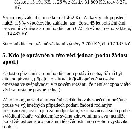
částkou 13 191 Kč, tj. 26 % z částky 31 809 Kč, tedy 8 271
Kč.
Výpočtový základ činí celkem 21 462 Kč. Za každý rok pojištění
náleží 1,5 % výpočtového základu, tzn., že za 45 let pojištění činí
procentní výměra starobního důchodu 67,5 % výpočtového základu,
tj. 14 487 Kč.
Starobní důchod, včetně základní výměry 2 700 Kč, činí 17 187 Kč.
5. Kdo je oprávněn v této věci jednat (podat žádost
apod.)
Žádost o přiznání starobního důchodu podává osoba, jíž má být
důchod přiznán, příp. její opatrovník (je-li oprávněná osoba
omezena ve svéprávnosti v takovém rozsahu, že není schopna v této
věci samostatně právně jednat).
Zákon o organizaci a provádění sociálního zabezpečení umožňuje
pouze ve výjimečných případech podání žádosti rodinným
příslušníkem, ovšem jen za předpokladu, že oprávněná osoba podle
vyjádření lékaře, vzhledem ke svému zdravotnímu stavu, nemůže
podat žádost sama a s podáním této žádosti jinou osobou vyslovila
souhlas.