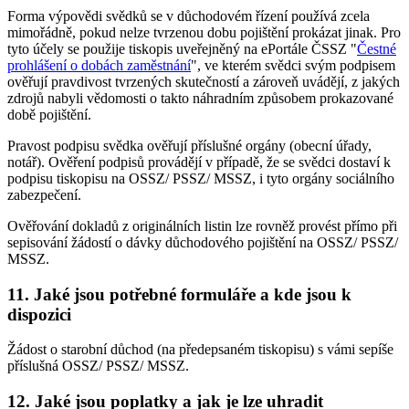
Forma výpovědi svědků se v důchodovém řízení používá zcela
mimořádně, pokud nelze tvrzenou dobu pojištění prokázat jinak. Pro
tyto účely se použije tiskopis uveřejněný na ePortále ČSSZ "
Čestné
prohlášení o dobách zaměstnání
", ve kterém svědci svým podpisem
ověřují pravdivost tvrzených skutečností a zároveň uvádějí, z jakých
zdrojů nabyli vědomosti o takto náhradním způsobem prokazované
době pojištění.
Pravost podpisu svědka ověřují příslušné orgány (obecní úřady,
notář). Ověření podpisů provádějí v případě, že se svědci dostaví k
podpisu tiskopisu na OSSZ/ PSSZ/ MSSZ, i tyto orgány sociálního
zabezpečení.
Ověřování dokladů z originálních listin lze rovněž provést přímo při
sepisování žádostí o dávky důchodového pojištění na OSSZ/ PSSZ/
MSSZ.
11. Jaké jsou potřebné formuláře a kde jsou k
dispozici
Žádost o starobní důchod (na předepsaném tiskopisu) s vámi sepíše
příslušná OSSZ/ PSSZ/ MSSZ.
12. Jaké jsou poplatky a jak je lze uhradit