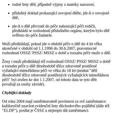
rodné listy dětí, případně výpisy z matriky narození,
příslušný doklad prokazující osvojení dítěte, jde-li o osvojené
dítě,
jde-li o dítě převzaté do péče nahrazující péči rodičů,
předkládá se rozhodnutí příslušného orgánu, kterým bylo dítě
svěřeno do péče žadatele.
Muži předkládají, pokud jde o období péče o dítě do 4 let věku
ukončené v období od 1.1.1996 do 30.6.2007, pravomocné
rozhodnutí OSSZ/ PSSZ/ MSSZ o době a rozsahu péče muže o dítě.
Ženy i muži předkládají též rozhodnutí OSSZ/ PSSZ/ MSSZ o době
a rozsahu péče o dítě dlouhodobě těžce zdravotně postižené
vyžadující mimořádnou péči ve věku do 18 let (institut "dětí
dlouhodobě těžce zdravotně postižených vyžadujících mimořádnou
péči" byl zrušen ke dni 1.1.2007, od tohoto data se tyto děti
považují za osoby závislé).
Chybějící doklady
Od roku 2004 mají zaměstnavatelé povinnost za své zaměstnance
každoročně uzavírat evidenční listy důchodového pojištění (dále též
"ELDP"), posílat je ČSSZ a stejnopis dát zaměstnanci.