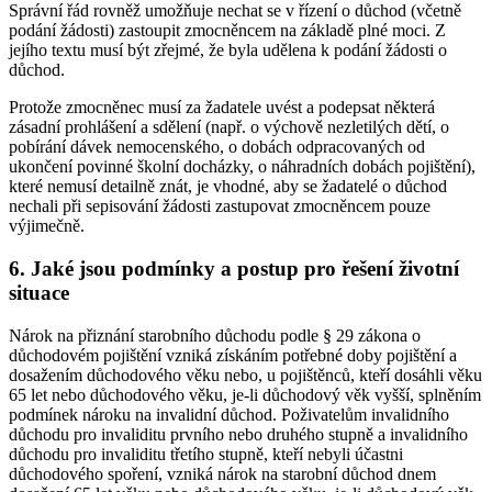
Správní řád rovněž umožňuje nechat se v řízení o důchod (včetně
podání žádosti) zastoupit zmocněncem na základě plné moci. Z
jejího textu musí být zřejmé, že byla udělena k podání žádosti o
důchod.
Protože zmocněnec musí za žadatele uvést a podepsat některá
zásadní prohlášení a sdělení (např. o výchově nezletilých dětí, o
pobírání dávek nemocenského, o dobách odpracovaných od
ukončení povinné školní docházky, o náhradních dobách pojištění),
které nemusí detailně znát, je vhodné, aby se žadatelé o důchod
nechali při sepisování žádosti zastupovat zmocněncem pouze
výjimečně.
6. Jaké jsou podmínky a postup pro řešení životní
situace
Nárok na přiznání starobního důchodu podle § 29 zákona o
důchodovém pojištění vzniká získáním potřebné doby pojištění a
dosažením důchodového věku nebo, u pojištěnců, kteří dosáhli věku
65 let nebo důchodového věku, je-li důchodový věk vyšší, splněním
podmínek nároku na invalidní důchod. Poživatelům invalidního
důchodu pro invaliditu prvního nebo druhého stupně a invalidního
důchodu pro invaliditu třetího stupně, kteří nebyli účastni
důchodového spoření, vzniká nárok na starobní důchod dnem