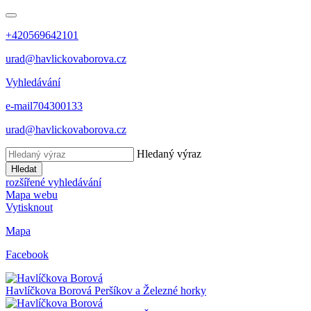
+420569642101
urad@havlickovaborova.cz
Vyhledávání
e-mail
704300133
urad@havlickovaborova.cz
Hledaný výraz
Hledat
rozšířené vyhledávání
Mapa webu
Vytisknout
Mapa
Facebook
Havlíčkova Borová
Peršíkov a Železné horky