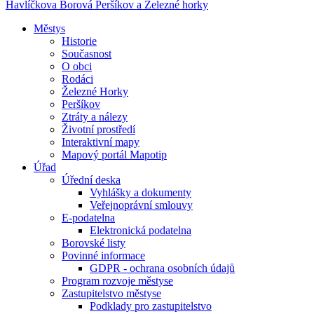
Havlíčkova Borová
Peršíkov a Železné horky
Městys
Historie
Současnost
O obci
Rodáci
Železné Horky
Peršíkov
Ztráty a nálezy
Životní prostředí
Interaktivní mapy
Mapový portál Mapotip
Úřad
Úřední deska
Vyhlášky a dokumenty
Veřejnoprávní smlouvy
E-podatelna
Elektronická podatelna
Borovské listy
Povinné informace
GDPR - ochrana osobních údajů
Program rozvoje městyse
Zastupitelstvo městyse
Podklady pro zastupitelstvo