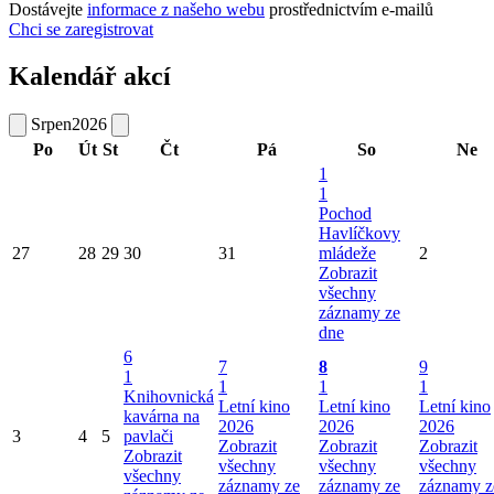
Dostávejte
informace z našeho webu
prostřednictvím e-mailů
Chci se zaregistrovat
Kalendář akcí
Srpen
2026
Po
Út
St
Čt
Pá
So
Ne
1
1
Pochod
Havlíčkovy
27
28
29
30
31
mládeže
2
Zobrazit
všechny
záznamy ze
dne
6
7
8
9
1
1
1
1
Knihovnická
Letní kino
Letní kino
Letní kino
kavárna na
2026
2026
2026
3
4
5
pavlači
Zobrazit
Zobrazit
Zobrazit
Zobrazit
všechny
všechny
všechny
všechny
záznamy ze
záznamy ze
záznamy z