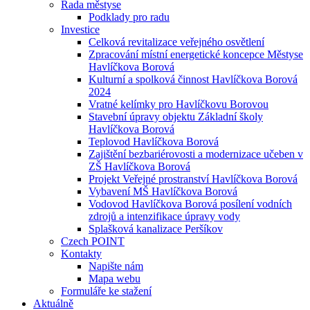
Rada městyse
Podklady pro radu
Investice
Celková revitalizace veřejného osvětlení
Zpracování místní energetické koncepce Městyse
Havlíčkova Borová
Kulturní a spolková činnost Havlíčkova Borová
2024
Vratné kelímky pro Havlíčkovu Borovou
Stavební úpravy objektu Základní školy
Havlíčkova Borová
Teplovod Havlíčkova Borová
Zajištění bezbariérovosti a modernizace učeben v
ZŠ Havlíčkova Borová
Projekt Veřejné prostranství Havlíčkova Borová
Vybavení MŠ Havlíčkova Borová
Vodovod Havlíčkova Borová posílení vodních
zdrojů a intenzifikace úpravy vody
Splašková kanalizace Peršíkov
Czech POINT
Kontakty
Napište nám
Mapa webu
Formuláře ke stažení
Aktuálně