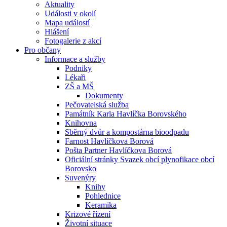
Aktuality
Události v okolí
Mapa událostí
Hlášení
Fotogalerie z akcí
Pro občany
Informace a služby
Podniky
Lékaři
ZŠ a MŠ
Dokumenty
Pečovatelská služba
Památník Karla Havlíčka Borovského
Knihovna
Sběrný dvůr a kompostárna bioodpadu
Farnost Havlíčkova Borová
Pošta Partner Havlíčkova Borová
Oficiální stránky Svazek obcí plynofikace obcí
Borovsko
Suvenýry
Knihy
Pohlednice
Keramika
Krizové řízení
Životní situace