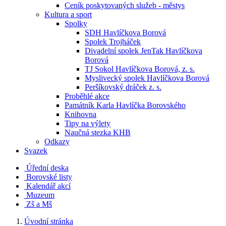
Ceník poskytovaných služeb - městys
Kultura a sport
Spolky
SDH Havlíčkova Borová
Spolek Trojháček
Divadelní spolek JenTak Havlíčkova
Borová
TJ Sokol Havlíčkova Borová, z. s.
Myslivecký spolek Havlíčkova Borová
Peršíkovský dráček z. s.
Proběhlé akce
Památník Karla Havlíčka Borovského
Knihovna
Tipy na výlety
Naučná stezka KHB
Odkazy
Svazek
Úřední deska
Borovské listy
Kalendář akcí
Muzeum
Zš a Mš
Úvodní stránka