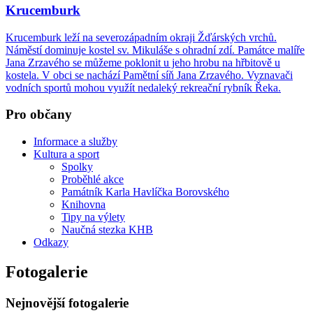
Krucemburk
Krucemburk leží na severozápadním okraji Žďárských vrchů.
Náměstí dominuje kostel sv. Mikuláše s ohradní zdí. Památce malíře
Jana Zrzavého se můžeme poklonit u jeho hrobu na hřbitově u
kostela. V obci se nachází Pamětní síň Jana Zrzavého. Vyznavači
vodních sportů mohou využít nedaleký rekreační rybník Řeka.
Pro občany
Informace a služby
Kultura a sport
Spolky
Proběhlé akce
Památník Karla Havlíčka Borovského
Knihovna
Tipy na výlety
Naučná stezka KHB
Odkazy
Fotogalerie
Nejnovější fotogalerie