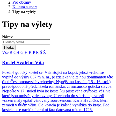
Pro občany
Kultura a sport
Tipy na výlety
Tipy na výlety
Název
Hledat
Vše
B
CH
G
H
K
P
R
Š
Ž
Kostel Svatého Víta
Pozdně gotický kostel sv. Víta stojící na kopci, jehož vrchol se
vypíná do výšky 637 m n. m., je zdaleka viditelnou dominantou této
části Českomoravské vrchoviny. Nynějšímu kostelu (15 - 16. stol.)
pravděpodobně předcházela románská, či románsko-gotická stavba.
Nejspíše v 17. století byla ke kostelíku přistavěna čtyřboká věž, ve
které jsou umístěny dva zvony. U vchodu do sakristie je ve zdi
vsazen malý epitaf věnovaný sourozencům Karla Havlíčka, kteří
zemřeli v útlém věku. Od kostela je krásná vyhlídka do kraje. Pod
kostelem se nachází barokní fara datovaná rokem 1726.