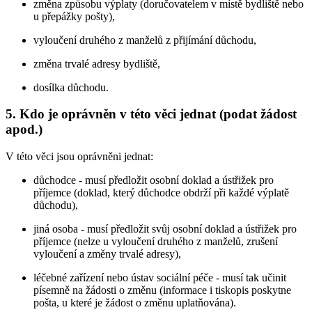
změna způsobu výplaty (doručovatelem v místě bydliště nebo
u přepážky pošty),
vyloučení druhého z manželů z přijímání důchodu,
změna trvalé adresy bydliště,
dosílka důchodu.
5. Kdo je oprávněn v této věci jednat (podat žádost
apod.)
V této věci jsou oprávněni jednat:
důchodce - musí předložit osobní doklad a ústřižek pro
příjemce (doklad, který důchodce obdrží při každé výplatě
důchodu),
jiná osoba - musí předložit svůj osobní doklad a ústřižek pro
příjemce (nelze u vyloučení druhého z manželů, zrušení
vyloučení a změny trvalé adresy),
léčebné zařízení nebo ústav sociální péče - musí tak učinit
písemně na žádosti o změnu (informace i tiskopis poskytne
pošta, u které je žádost o změnu uplatňována).