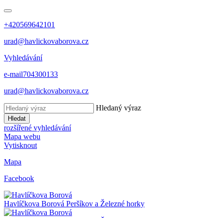
+420569642101
urad@havlickovaborova.cz
Vyhledávání
e-mail
704300133
urad@havlickovaborova.cz
Hledaný výraz
Hledat
rozšířené vyhledávání
Mapa webu
Vytisknout
Mapa
Facebook
Havlíčkova Borová
Peršíkov a Železné horky