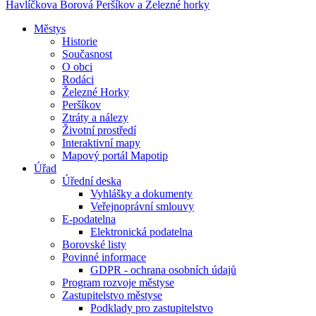
Havlíčkova Borová
Peršíkov a Železné horky
Městys
Historie
Současnost
O obci
Rodáci
Železné Horky
Peršíkov
Ztráty a nálezy
Životní prostředí
Interaktivní mapy
Mapový portál Mapotip
Úřad
Úřední deska
Vyhlášky a dokumenty
Veřejnoprávní smlouvy
E-podatelna
Elektronická podatelna
Borovské listy
Povinné informace
GDPR - ochrana osobních údajů
Program rozvoje městyse
Zastupitelstvo městyse
Podklady pro zastupitelstvo