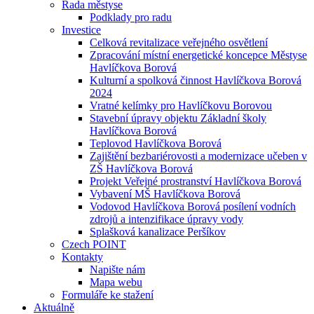
Rada městyse
Podklady pro radu
Investice
Celková revitalizace veřejného osvětlení
Zpracování místní energetické koncepce Městyse
Havlíčkova Borová
Kulturní a spolková činnost Havlíčkova Borová
2024
Vratné kelímky pro Havlíčkovu Borovou
Stavební úpravy objektu Základní školy
Havlíčkova Borová
Teplovod Havlíčkova Borová
Zajištění bezbariérovosti a modernizace učeben v
ZŠ Havlíčkova Borová
Projekt Veřejné prostranství Havlíčkova Borová
Vybavení MŠ Havlíčkova Borová
Vodovod Havlíčkova Borová posílení vodních
zdrojů a intenzifikace úpravy vody
Splašková kanalizace Peršíkov
Czech POINT
Kontakty
Napište nám
Mapa webu
Formuláře ke stažení
Aktuálně