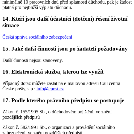
minimálně 10 pracovních dnů před splatností důchodu, pak je žádost
platná pro nejbližší výplatu důchodu.
14. Kteří jsou další účastníci (dotčení) řešení životní
situace
Česká správa sociálního zabezpečení
15. Jaké další činnosti jsou po žadateli požadovány
Další činnosti nejsou stanoveny.
16. Elektronická služba, kterou lze využít
Případný dotaz můžete zaslat na e-mailovou adresu Call centra
České pošty, s.p.:
info@cpost.cz
.
17. Podle kterého právního předpisu se postupuje
Zákon č. 155/1995 Sb., o důchodovém pojištění, ve znění
pozdějších předpisů
Zákon č. 582/1991 Sb., o organizaci a provádění sociálního
zabezpečení, ve znění pozdějších předpisů