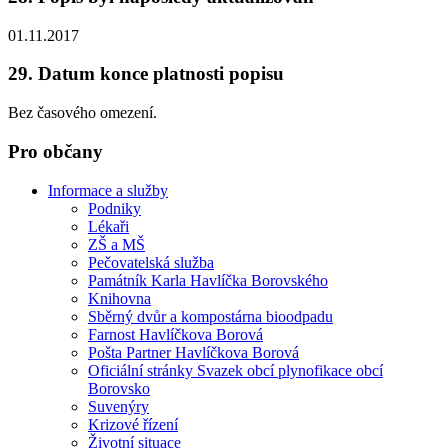
01.11.2017
29. Datum konce platnosti popisu
Bez časového omezení.
Pro občany
Informace a služby
Podniky
Lékaři
ZŠ a MŠ
Pečovatelská služba
Památník Karla Havlíčka Borovského
Knihovna
Sběrný dvůr a kompostárna bioodpadu
Farnost Havlíčkova Borová
Pošta Partner Havlíčkova Borová
Oficiální stránky Svazek obcí plynofikace obcí
Borovsko
Suvenýry
Krizové řízení
Životní situace