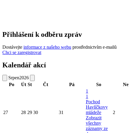
Přihlášení k odběru zpráv
Dostávejte
informace z našeho webu
prostřednictvím e-mailů
Chci se zaregistrovat
Kalendář akcí
Srpen
2026
Po
Út
St
Čt
Pá
So
Ne
1
1
Pochod
Havlíčkovy
27
28
29
30
31
mládeže
2
Zobrazit
všechny
záznamy ze