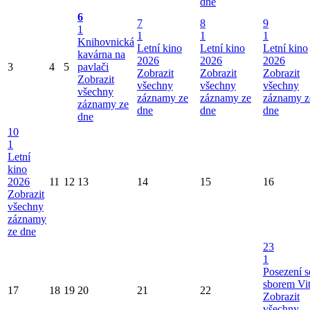
dne
6
7
8
9
1
1
1
1
Knihovnická
Letní kino
Letní kino
Letní kino
kavárna na
2026
2026
2026
3
4
5
pavlači
Zobrazit
Zobrazit
Zobrazit
Zobrazit
všechny
všechny
všechny
všechny
záznamy ze
záznamy ze
záznamy z
záznamy ze
dne
dne
dne
dne
10
1
Letní
kino
2026
11
12
13
14
15
16
Zobrazit
všechny
záznamy
ze dne
23
1
Posezení s
sborem Vi
17
18
19
20
21
22
Zobrazit
všechny