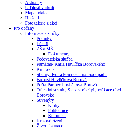
Aktuality
Události v okolí
Mapa událostí
Hlášení
Fotogalerie z akcí
Pro občany
Informace a služby
Podniky
Lékaři
ZŠ a MŠ
Dokumenty
Pečovatelská služba
Památník Karla Havlíčka Borovského
Knihovna
Sběrný dvůr a kompostárna bioodpadu
Farnost Havlíčkova Borová
Pošta Partner Havlíčkova Borová
Oficiální stránky Svazek obcí plynofikace obcí
Borovsko
Suvenýry
Knihy
Pohlednice
Keramika
Krizové řízení
Životní situace