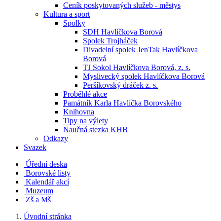
Ceník poskytovaných služeb - městys
Kultura a sport
Spolky
SDH Havlíčkova Borová
Spolek Trojháček
Divadelní spolek JenTak Havlíčkova
Borová
TJ Sokol Havlíčkova Borová, z. s.
Myslivecký spolek Havlíčkova Borová
Peršíkovský dráček z. s.
Proběhlé akce
Památník Karla Havlíčka Borovského
Knihovna
Tipy na výlety
Naučná stezka KHB
Odkazy
Svazek
Úřední deska
Borovské listy
Kalendář akcí
Muzeum
Zš a Mš
Úvodní stránka