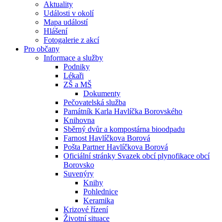
Aktuality
Události v okolí
Mapa událostí
Hlášení
Fotogalerie z akcí
Pro občany
Informace a služby
Podniky
Lékaři
ZŠ a MŠ
Dokumenty
Pečovatelská služba
Památník Karla Havlíčka Borovského
Knihovna
Sběrný dvůr a kompostárna bioodpadu
Farnost Havlíčkova Borová
Pošta Partner Havlíčkova Borová
Oficiální stránky Svazek obcí plynofikace obcí
Borovsko
Suvenýry
Knihy
Pohlednice
Keramika
Krizové řízení
Životní situace