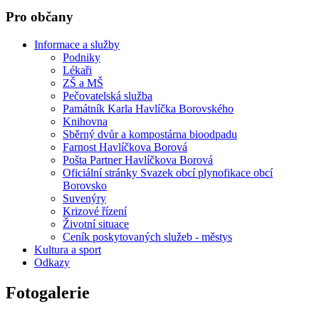
Pro občany
Informace a služby
Podniky
Lékaři
ZŠ a MŠ
Pečovatelská služba
Památník Karla Havlíčka Borovského
Knihovna
Sběrný dvůr a kompostárna bioodpadu
Farnost Havlíčkova Borová
Pošta Partner Havlíčkova Borová
Oficiální stránky Svazek obcí plynofikace obcí
Borovsko
Suvenýry
Krizové řízení
Životní situace
Ceník poskytovaných služeb - městys
Kultura a sport
Odkazy
Fotogalerie