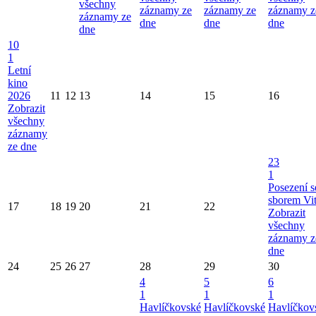
všechny
záznamy ze
záznamy ze
záznamy z
záznamy ze
dne
dne
dne
dne
10
1
Letní
kino
2026
11
12
13
14
15
16
Zobrazit
všechny
záznamy
ze dne
23
1
Posezení s
sborem Vi
17
18
19
20
21
22
Zobrazit
všechny
záznamy z
dne
24
25
26
27
28
29
30
4
5
6
1
1
1
Havlíčkovské
Havlíčkovské
Havlíčkov