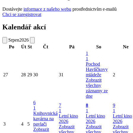
Dostávejte
informace z našeho webu
prostřednictvím e-mailů
Chci se zaregistrovat
Kalendář akcí
Srpen
2026
Po
Út
St
Čt
Pá
So
Ne
1
1
Pochod
Havlíčkovy
27
28
29
30
31
mládeže
2
Zobrazit
všechny
záznamy ze
dne
6
7
8
9
1
1
1
1
Knihovnická
Letní kino
Letní kino
Letní kino
kavárna na
2026
2026
2026
3
4
5
pavlači
Zobrazit
Zobrazit
Zobrazit
Zobrazit
všechny
všechny
všechny