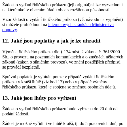
Žádost o vydání řidičského průkazu (její originál) si lze vyzvednout
na kterémkoliv obecním úřadu obce s rozšířenou působností.
Vzor žádosti o vydání řidičského průkazu (vč. návodu na vyplnění)
si můžete prohlédnout na
internetových stránkách Ministerstva
dopravy
.
12. Jaké jsou poplatky a jak je lze uhradit
Výměna řidičského průkazu dle § 134 odst. 2 zákona č. 361/2000
Sb., o provozu na pozemních komunikacích a o změnách některých
zákonů (zákon o silničním provozu), ve znění pozdějších předpisů,
se provádí bezplatně.
Správní poplatek je vybírán pouze v případě vydání řidičského
průkazu v kratší lhůtě (viz bod 13) nebo v případě výměny
řidičského průkazu, která je spojena se změnou osobních údajů.
13. Jaké jsou lhůty pro vyřízení
Žádost o vydání řidičského průkazu bude vyřízena do 20 dnů od
podání žádosti.
Žádost je možné vyřídit i ve lhůtě kratší, tj. do 5 pracovních dnů, po