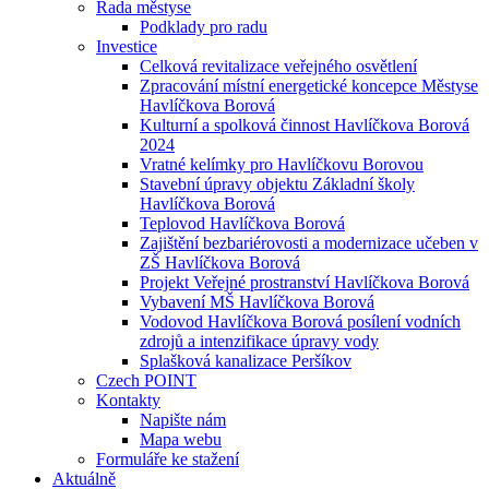
Rada městyse
Podklady pro radu
Investice
Celková revitalizace veřejného osvětlení
Zpracování místní energetické koncepce Městyse
Havlíčkova Borová
Kulturní a spolková činnost Havlíčkova Borová
2024
Vratné kelímky pro Havlíčkovu Borovou
Stavební úpravy objektu Základní školy
Havlíčkova Borová
Teplovod Havlíčkova Borová
Zajištění bezbariérovosti a modernizace učeben v
ZŠ Havlíčkova Borová
Projekt Veřejné prostranství Havlíčkova Borová
Vybavení MŠ Havlíčkova Borová
Vodovod Havlíčkova Borová posílení vodních
zdrojů a intenzifikace úpravy vody
Splašková kanalizace Peršíkov
Czech POINT
Kontakty
Napište nám
Mapa webu
Formuláře ke stažení
Aktuálně