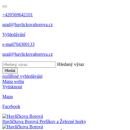
+420569642101
urad@havlickovaborova.cz
Vyhledávání
e-mail
704300133
urad@havlickovaborova.cz
Hledaný výraz
Hledat
rozšířené vyhledávání
Mapa webu
Vytisknout
Mapa
Facebook
Havlíčkova Borová
Peršíkov a Železné horky