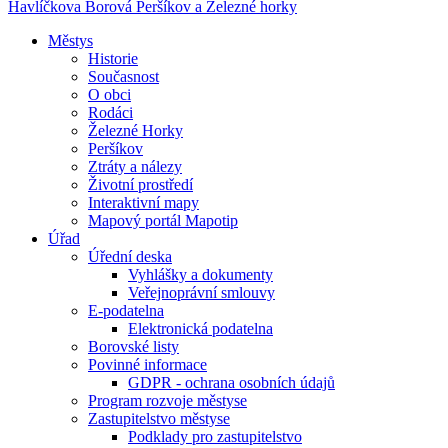
Havlíčkova Borová
Peršíkov a Železné horky
Městys
Historie
Současnost
O obci
Rodáci
Železné Horky
Peršíkov
Ztráty a nálezy
Životní prostředí
Interaktivní mapy
Mapový portál Mapotip
Úřad
Úřední deska
Vyhlášky a dokumenty
Veřejnoprávní smlouvy
E-podatelna
Elektronická podatelna
Borovské listy
Povinné informace
GDPR - ochrana osobních údajů
Program rozvoje městyse
Zastupitelstvo městyse
Podklady pro zastupitelstvo