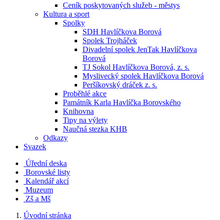
Ceník poskytovaných služeb - městys
Kultura a sport
Spolky
SDH Havlíčkova Borová
Spolek Trojháček
Divadelní spolek JenTak Havlíčkova
Borová
TJ Sokol Havlíčkova Borová, z. s.
Myslivecký spolek Havlíčkova Borová
Peršíkovský dráček z. s.
Proběhlé akce
Památník Karla Havlíčka Borovského
Knihovna
Tipy na výlety
Naučná stezka KHB
Odkazy
Svazek
Úřední deska
Borovské listy
Kalendář akcí
Muzeum
Zš a Mš
Úvodní stránka