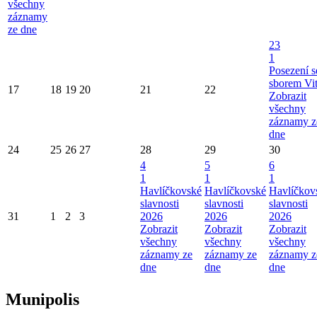
všechny
záznamy
ze dne
23
1
Posezení s
sborem Vi
17
18
19
20
21
22
Zobrazit
všechny
záznamy z
dne
24
25
26
27
28
29
30
4
5
6
1
1
1
Havlíčkovské
Havlíčkovské
Havlíčkov
slavnosti
slavnosti
slavnosti
31
1
2
3
2026
2026
2026
Zobrazit
Zobrazit
Zobrazit
všechny
všechny
všechny
záznamy ze
záznamy ze
záznamy z
dne
dne
dne
Munipolis