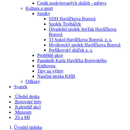
Ceník poskytovaných služeb - městys
Kultura a sport
Spolky
SDH Havlíčkova Borová
Spolek Trojháček
Divadelní spolek JenTak Havlíčkova
Borová
TJ Sokol Havlíčkova Borová, z. s.
Myslivecký spolek Havlíčkova Borová
Peršíkovský dráček z. s.
Proběhlé akce
Památník Karla Havlíčka Borovského
Knihovna
Tipy na výlety
Naučná stezka KHB
Odkazy
Svazek
Úřední deska
Borovské listy
Kalendář akcí
Muzeum
Zš a Mš
Úvodní stránka