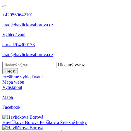
+420569642101
urad@havlickovaborova.cz
Vyhledávání
e-mail
704300133
urad@havlickovaborova.cz
Hledaný výraz
Hledat
rozšířené vyhledávání
Mapa webu
Vytisknout
Mapa
Facebook
Havlíčkova Borová
Peršíkov a Železné horky