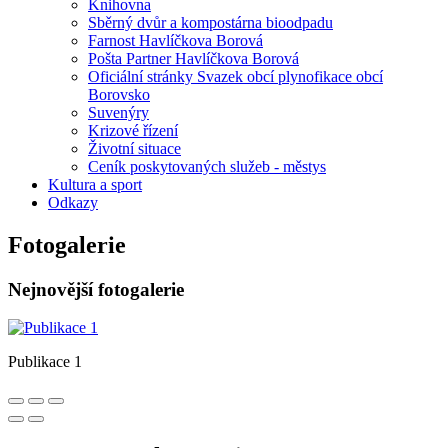
Knihovna
Sběrný dvůr a kompostárna bioodpadu
Farnost Havlíčkova Borová
Pošta Partner Havlíčkova Borová
Oficiální stránky Svazek obcí plynofikace obcí
Borovsko
Suvenýry
Krizové řízení
Životní situace
Ceník poskytovaných služeb - městys
Kultura a sport
Odkazy
Fotogalerie
Nejnovější fotogalerie
Publikace 1