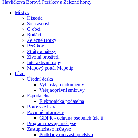
Havlíčkova Borová
Peršíkov a Železné horky
Městys
Historie
Současnost
O obci
Rodáci
Železné Horky
Peršíkov
Ztráty a nálezy
Životní prostředí
Interaktivní mapy
Mapový portál Mapotip
Úřad
Úřední deska
Vyhlášky a dokumenty
Veřejnoprávní smlouvy
E-podatelna
Elektronická podatelna
Borovské listy
Povinné informace
GDPR - ochrana osobních údajů
Program rozvoje městyse
Zastupitelstvo městyse
Podklady pro zastupitelstvo