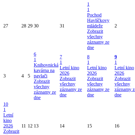
1
1
Pochod
Havlíčkovy
27
28
29
30
31
mládeže
2
Zobrazit
všechny
záznamy ze
dne
6
7
8
9
1
1
1
1
Knihovnická
Letní kino
Letní kino
Letní kino
kavárna na
2026
2026
2026
3
4
5
pavlači
Zobrazit
Zobrazit
Zobrazit
Zobrazit
všechny
všechny
všechny
všechny
záznamy ze
záznamy ze
záznamy z
záznamy ze
dne
dne
dne
dne
10
1
Letní
kino
2026
11
12
13
14
15
16
Zobrazit