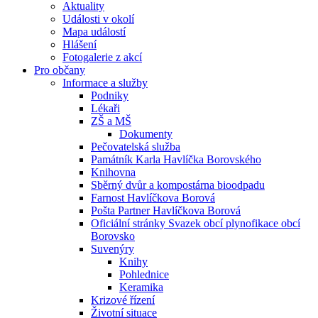
Aktuality
Události v okolí
Mapa událostí
Hlášení
Fotogalerie z akcí
Pro občany
Informace a služby
Podniky
Lékaři
ZŠ a MŠ
Dokumenty
Pečovatelská služba
Památník Karla Havlíčka Borovského
Knihovna
Sběrný dvůr a kompostárna bioodpadu
Farnost Havlíčkova Borová
Pošta Partner Havlíčkova Borová
Oficiální stránky Svazek obcí plynofikace obcí
Borovsko
Suvenýry
Knihy
Pohlednice
Keramika
Krizové řízení
Životní situace