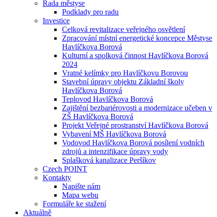
Rada městyse
Podklady pro radu
Investice
Celková revitalizace veřejného osvětlení
Zpracování místní energetické koncepce Městyse
Havlíčkova Borová
Kulturní a spolková činnost Havlíčkova Borová
2024
Vratné kelímky pro Havlíčkovu Borovou
Stavební úpravy objektu Základní školy
Havlíčkova Borová
Teplovod Havlíčkova Borová
Zajištění bezbariérovosti a modernizace učeben v
ZŠ Havlíčkova Borová
Projekt Veřejné prostranství Havlíčkova Borová
Vybavení MŠ Havlíčkova Borová
Vodovod Havlíčkova Borová posílení vodních
zdrojů a intenzifikace úpravy vody
Splašková kanalizace Peršíkov
Czech POINT
Kontakty
Napište nám
Mapa webu
Formuláře ke stažení
Aktuálně