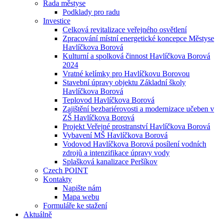
Rada městyse
Podklady pro radu
Investice
Celková revitalizace veřejného osvětlení
Zpracování místní energetické koncepce Městyse
Havlíčkova Borová
Kulturní a spolková činnost Havlíčkova Borová
2024
Vratné kelímky pro Havlíčkovu Borovou
Stavební úpravy objektu Základní školy
Havlíčkova Borová
Teplovod Havlíčkova Borová
Zajištění bezbariérovosti a modernizace učeben v
ZŠ Havlíčkova Borová
Projekt Veřejné prostranství Havlíčkova Borová
Vybavení MŠ Havlíčkova Borová
Vodovod Havlíčkova Borová posílení vodních
zdrojů a intenzifikace úpravy vody
Splašková kanalizace Peršíkov
Czech POINT
Kontakty
Napište nám
Mapa webu
Formuláře ke stažení
Aktuálně