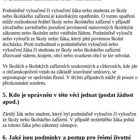
Podmíněné vyloučení či vyloučení žáka nebo studenta ze školy
nebo školského zařízení je kázeňským opatřením. O tomto opatření
může rozhodnout ředitel školy nebo školského zařízení v případě
závažného zaviněného porušení povinností stanovených školským
zákonem nebo školním nebo vnitřním řádem. Podmíněně vyloučit
nebo vyloučit ze školy nelze žáka, který plní povinnou školní
docházku. Proti rozhodnutí o podmíněném vyloučení nebo
vyloučení žáka či studenta ze školy nebo školského zařízení
zřizované státem, krajem, obcí nebo svazkem obcí se lze odvolat.
Ve školách a školských zařízeních soukromých a církevních, kde jde
o občanskoprávní vztah na základě uzavírané smlouvy, se
nepostupuje ve správním řízení. V těchto případech může jít pouze o
přezkoumání soudem.
5. Kdo je oprávněn v této věci jednat (podat žádost
apod.)
Zletilý žák nebo student, který byl podmíněně vyloučen či vyloučen
ze školy nebo školského zařízení. V případě nezletilého žáka jedná
za tohoto žáka jeho zákonný zástupce.
6. Jaké jsou podmínky a postup pro řešení životní