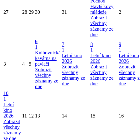
Pochod
Havlíčkovy
27
28
29
30
31
mládeže
2
Zobrazit
všechny
záznamy ze
dne
6
7
8
9
1
1
1
1
Knihovnická
Letní kino
Letní kino
Letní kino
kavárna na
2026
2026
2026
3
4
5
pavlači
Zobrazit
Zobrazit
Zobrazit
Zobrazit
všechny
všechny
všechny
všechny
záznamy ze
záznamy ze
záznamy z
záznamy ze
dne
dne
dne
dne
10
1
Letní
kino
2026
11
12
13
14
15
16
Zobrazit
všechny
záznamy
ze dne