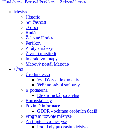
Havlíčkova Borová
Peršíkov a Železné horky
Městys
Historie
Současnost
O obci
Rodáci
Železné Horky
Peršíkov
Ztráty a nálezy
Životní prostředí
Interaktivní mapy
Mapový portál Mapotip
Úřad
Úřední deska
Vyhlášky a dokumenty
Veřejnoprávní smlouvy
E-podatelna
Elektronická podatelna
Borovské listy
Povinné informace
GDPR - ochrana osobních údajů
Program rozvoje městyse
Zastupitelstvo městyse
Podklady pro zastupitelstvo