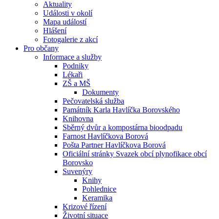
Aktuality
Události v okolí
Mapa událostí
Hlášení
Fotogalerie z akcí
Pro občany
Informace a služby
Podniky
Lékaři
ZŠ a MŠ
Dokumenty
Pečovatelská služba
Památník Karla Havlíčka Borovského
Knihovna
Sběrný dvůr a kompostárna bioodpadu
Farnost Havlíčkova Borová
Pošta Partner Havlíčkova Borová
Oficiální stránky Svazek obcí plynofikace obcí
Borovsko
Suvenýry
Knihy
Pohlednice
Keramika
Krizové řízení
Životní situace