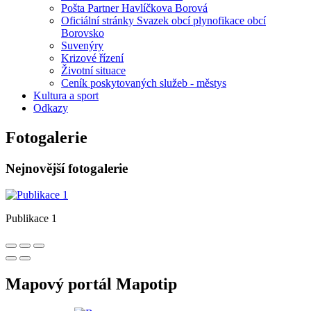
Pošta Partner Havlíčkova Borová
Oficiální stránky Svazek obcí plynofikace obcí
Borovsko
Suvenýry
Krizové řízení
Životní situace
Ceník poskytovaných služeb - městys
Kultura a sport
Odkazy
Fotogalerie
Nejnovější fotogalerie
Publikace 1
Mapový portál Mapotip