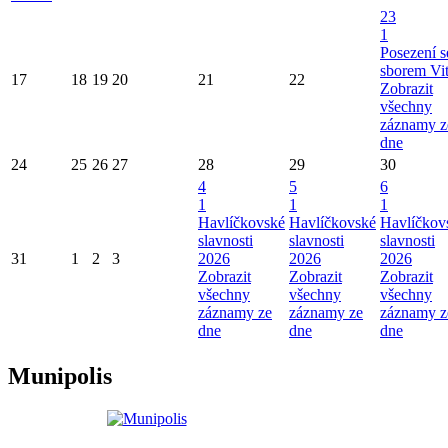
23
1
Posezení s
sborem Vi
17
18
19
20
21
22
Zobrazit
všechny
záznamy z
dne
24
25
26
27
28
29
30
4
5
6
1
1
1
Havlíčkovské
Havlíčkovské
Havlíčkov
slavnosti
slavnosti
slavnosti
31
1
2
3
2026
2026
2026
Zobrazit
Zobrazit
Zobrazit
všechny
všechny
všechny
záznamy ze
záznamy ze
záznamy z
dne
dne
dne
Munipolis