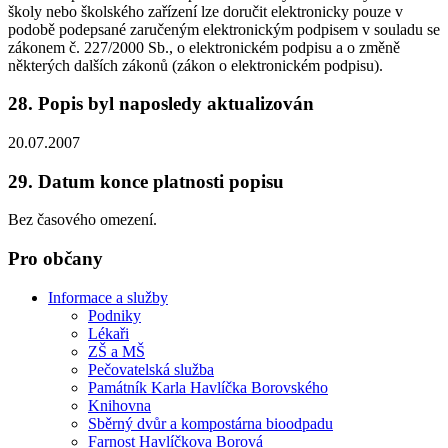
školy nebo školského zařízení lze doručit elektronicky pouze v
podobě podepsané zaručeným elektronickým podpisem v souladu se
zákonem č. 227/2000 Sb., o elektronickém podpisu a o změně
některých dalších zákonů (zákon o elektronickém podpisu).
28. Popis byl naposledy aktualizován
20.07.2007
29. Datum konce platnosti popisu
Bez časového omezení.
Pro občany
Informace a služby
Podniky
Lékaři
ZŠ a MŠ
Pečovatelská služba
Památník Karla Havlíčka Borovského
Knihovna
Sběrný dvůr a kompostárna bioodpadu
Farnost Havlíčkova Borová