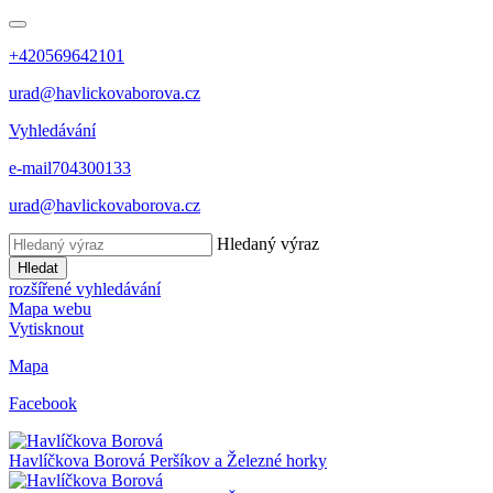
+420569642101
urad@havlickovaborova.cz
Vyhledávání
e-mail
704300133
urad@havlickovaborova.cz
Hledaný výraz
Hledat
rozšířené vyhledávání
Mapa webu
Vytisknout
Mapa
Facebook
Havlíčkova Borová
Peršíkov a Železné horky