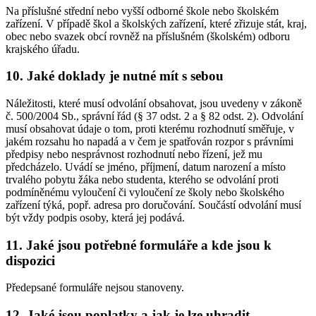
Na příslušné střední nebo vyšší odborné škole nebo školském
zařízení. V případě škol a školských zařízení, které zřizuje stát, kraj,
obec nebo svazek obcí rovněž na příslušném (školském) odboru
krajského úřadu.
10. Jaké doklady je nutné mít s sebou
Náležitosti, které musí odvolání obsahovat, jsou uvedeny v zákoně
č. 500/2004 Sb., správní řád (§ 37 odst. 2 a § 82 odst. 2). Odvolání
musí obsahovat údaje o tom, proti kterému rozhodnutí směřuje, v
jakém rozsahu ho napadá a v čem je spatřován rozpor s právními
předpisy nebo nesprávnost rozhodnutí nebo řízení, jež mu
předcházelo. Uvádí se jméno, příjmení, datum narození a místo
trvalého pobytu žáka nebo studenta, kterého se odvolání proti
podmíněnému vyloučení či vyloučení ze školy nebo školského
zařízení týká, popř. adresa pro doručování. Součástí odvolání musí
být vždy podpis osoby, která jej podává.
11. Jaké jsou potřebné formuláře a kde jsou k
dispozici
Předepsané formuláře nejsou stanoveny.
12. Jaké jsou poplatky a jak je lze uhradit