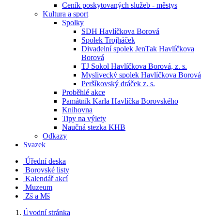
Ceník poskytovaných služeb - městys
Kultura a sport
Spolky
SDH Havlíčkova Borová
Spolek Trojháček
Divadelní spolek JenTak Havlíčkova
Borová
TJ Sokol Havlíčkova Borová, z. s.
Myslivecký spolek Havlíčkova Borová
Peršíkovský dráček z. s.
Proběhlé akce
Památník Karla Havlíčka Borovského
Knihovna
Tipy na výlety
Naučná stezka KHB
Odkazy
Svazek
Úřední deska
Borovské listy
Kalendář akcí
Muzeum
Zš a Mš
Úvodní stránka