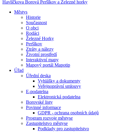
Havlíčkova Borová
Peršíkov a Železné horky
Městys
Historie
Současnost
O obci
Rodáci
Železné Horky
Peršíkov
Ztráty a nálezy
Životní prostředí
Interaktivní mapy
Mapový portál Mapotip
Úřad
Úřední deska
Vyhlášky a dokumenty
Veřejnoprávní smlouvy
E-podatelna
Elektronická podatelna
Borovské listy
Povinné informace
GDPR - ochrana osobních údajů
Program rozvoje městyse
Zastupitelstvo městyse
Podklady pro zastupitelstvo