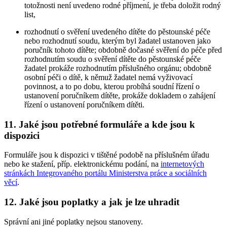
totožnosti není uvedeno rodné příjmení, je třeba doložit rodný
list,
rozhodnutí o svěření uvedeného dítěte do pěstounské péče
nebo rozhodnutí soudu, kterým byl žadatel ustanoven jako
poručník tohoto dítěte; obdobně dočasné svěření do péče před
rozhodnutím soudu o svěření dítěte do pěstounské péče
žadatel prokáže rozhodnutím příslušného orgánu; obdobně
osobní péči o dítě, k němuž žadatel nemá vyživovací
povinnost, a to po dobu, kterou probíhá soudní řízení o
ustanovení poručníkem dítěte, prokáže dokladem o zahájení
řízení o ustanovení poručníkem dítěti.
11. Jaké jsou potřebné formuláře a kde jsou k
dispozici
Formuláře jsou k dispozici v tištěné podobě na příslušném úřadu
nebo ke stažení, příp. elektronickému podání, na
internetových
stránkách Integrovaného portálu Ministerstva práce a sociálních
věcí
.
12. Jaké jsou poplatky a jak je lze uhradit
Správní ani jiné poplatky nejsou stanoveny.