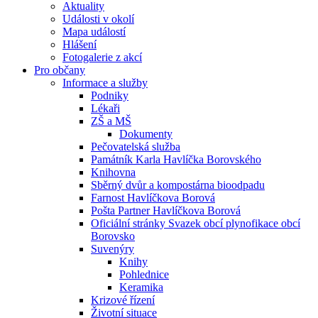
Aktuality
Události v okolí
Mapa událostí
Hlášení
Fotogalerie z akcí
Pro občany
Informace a služby
Podniky
Lékaři
ZŠ a MŠ
Dokumenty
Pečovatelská služba
Památník Karla Havlíčka Borovského
Knihovna
Sběrný dvůr a kompostárna bioodpadu
Farnost Havlíčkova Borová
Pošta Partner Havlíčkova Borová
Oficiální stránky Svazek obcí plynofikace obcí
Borovsko
Suvenýry
Knihy
Pohlednice
Keramika
Krizové řízení
Životní situace