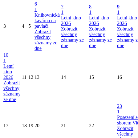
6
7
8
9
1
1
1
1
Knihovnická
Letní kino
Letní kino
Letní kino
kavárna na
2026
2026
2026
3
4
5
pavlači
Zobrazit
Zobrazit
Zobrazit
Zobrazit
všechny
všechny
všechny
všechny
záznamy ze
záznamy ze
záznamy z
záznamy ze
dne
dne
dne
dne
10
1
Letní
kino
2026
11
12
13
14
15
16
Zobrazit
všechny
záznamy
ze dne
23
1
Posezení s
sborem Vi
17
18
19
20
21
22
Zobrazit
všechny