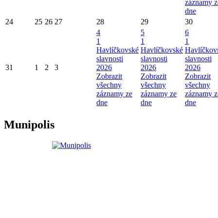
záznamy z
dne
24
25
26
27
28
29
30
4
5
6
1
1
1
Havlíčkovské
Havlíčkovské
Havlíčkov
slavnosti
slavnosti
slavnosti
31
1
2
3
2026
2026
2026
Zobrazit
Zobrazit
Zobrazit
všechny
všechny
všechny
záznamy ze
záznamy ze
záznamy z
dne
dne
dne
Munipolis