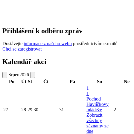
Přihlášení k odběru zpráv
Dostávejte
informace z našeho webu
prostřednictvím e-mailů
Chci se zaregistrovat
Kalendář akcí
Srpen
2026
Po
Út
St
Čt
Pá
So
Ne
1
1
Pochod
Havlíčkovy
27
28
29
30
31
mládeže
2
Zobrazit
všechny
záznamy ze
dne