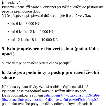
jednorázově.
Příspěvek nenáleží osobě v evidenci při svěření dítěte do pěstounské
péče na přechodnou dobu.
Výše příspěvku při převzetí dítěte činí, jde-li o dítě ve věku:
do 6 let - 8 000 Kč,
od 6 let do 12 let - 9 000 Kč,
od 12 let do 18 let - 10 000 Kč.
5. Kdo je oprávněn v této věci jednat (podat žádost
apod.)
V této věci je oprávněna jednat osoba pečující.
6. Jaké jsou podmínky a postup pro řešení životní
situace
Nárok na výplatu dávky vzniká osobě pečující na základě
vykonatelnosti rozhodnutí soudu o svěření dítěte do péče.
Další podmínkou je splnění
ustanovení § 47o zákona č. 359/1999
Sb., o sociálně-právní ochraně dětí, ve znění pozdějších předpisů
;
podmínku trvalého pobytu může v odůvodněných případech