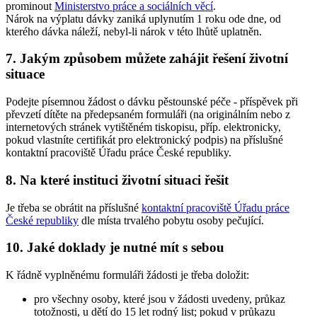
prominout
Ministerstvo práce a sociálních věcí
.
Nárok na výplatu dávky zaniká uplynutím 1 roku ode dne, od
kterého dávka náleží, nebyl-li nárok v této lhůtě uplatněn.
7. Jakým způsobem můžete zahájit řešení životní
situace
Podejte písemnou žádost o dávku pěstounské péče - příspěvek při
převzetí dítěte na předepsaném formuláři (na originálním nebo z
internetových stránek vytištěném tiskopisu, příp. elektronicky,
pokud vlastníte certifikát pro elektronický podpis) na příslušné
kontaktní pracoviště Úřadu práce České republiky.
8. Na které instituci životní situaci řešit
Je třeba se obrátit na příslušné
kontaktní pracoviště Úřadu práce
České republiky
dle místa trvalého pobytu osoby pečující.
10. Jaké doklady je nutné mít s sebou
K řádně vyplněnému formuláři žádosti je třeba doložit:
pro všechny osoby, které jsou v žádosti uvedeny, průkaz
totožnosti, u dětí do 15 let rodný list; pokud v průkazu