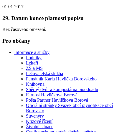
01.01.2017
29. Datum konce platnosti popisu
Bez časového omezení.
Pro občany
Informace a služby
Podniky
Lékaři
ZŠ a MŠ
Pečovatelská služba
Památník Karla Havlíčka Borovského
Knihovna
Sběrný dvůr a kompostárna bioodpadu
Farnost Havlíčkova Borová
Pošta Partner Havlíčkova Borová
Oficiální stránky Svazek obcí plynofikace obcí
Borovsko
Suvenýry
Krizové řízení
Životní situace
Ceník poskytovaných služeb - městys