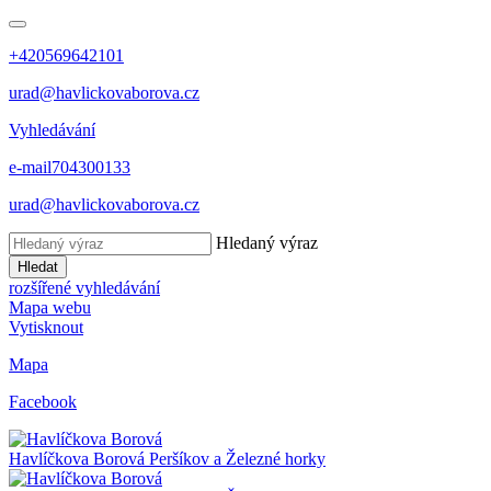
+420569642101
urad@havlickovaborova.cz
Vyhledávání
e-mail
704300133
urad@havlickovaborova.cz
Hledaný výraz
Hledat
rozšířené vyhledávání
Mapa webu
Vytisknout
Mapa
Facebook
Havlíčkova Borová
Peršíkov a Železné horky