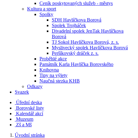
Ceník poskytovaných služeb - městys
Kultura a sport
Spolky
SDH Havlíčkova Borová
Spolek Trojháček
Divadelní spolek JenTak Havlíčkova
Borová
TJ Sokol Havlíčkova Borová, z. s.
Myslivecký spolek Havlíčkova Borová
Peršíkovský dráček z. s.
Proběhlé akce
Památník Karla Havlíčka Borovského
Knihovna
Tipy na výlety
Naučná stezka KHB
Odkazy
Svazek
Úřední deska
Borovské listy
Kalendář akcí
Muzeum
Zš a Mš
Úvodní stránka