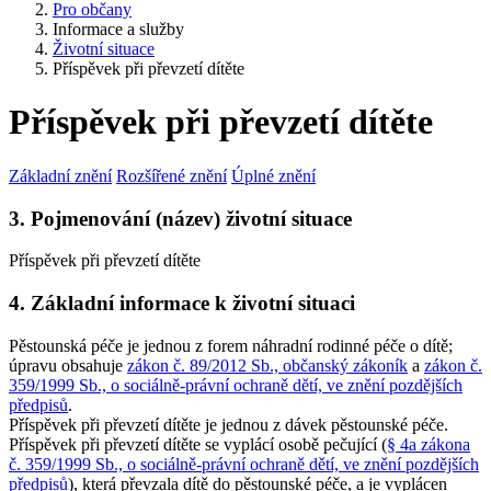
Pro občany
Informace a služby
Životní situace
Příspěvek při převzetí dítěte
Příspěvek při převzetí dítěte
Základní znění
Rozšířené znění
Úplné znění
3. Pojmenování (název) životní situace
Příspěvek při převzetí dítěte
4. Základní informace k životní situaci
Pěstounská péče je jednou z forem náhradní rodinné péče o dítě;
úpravu obsahuje
zákon č. 89/2012 Sb., občanský zákoník
a
zákon č.
359/1999 Sb., o sociálně-právní ochraně dětí, ve znění pozdějších
předpisů
.
Příspěvek při převzetí dítěte je jednou z dávek pěstounské péče.
Příspěvek při převzetí dítěte se vyplácí osobě pečující (
§ 4a zákona
č. 359/1999 Sb., o sociálně-právní ochraně dětí, ve znění pozdějších
předpisů
), která převzala dítě do pěstounské péče, a je vyplácen