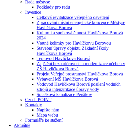
Rada městyse
Podklady pro radu
Investice
Celková revitalizace veřejného osvětlení
Zpracování místní energetické koncepce Městyse
Havlíčkova Borová
Kulturní a spolková činnost Havlíčkova Borová
2024
Vratné kelímky pro Havlíčkovu Borovou
Stavební úpravy objektu Základní školy
Havlíčkova Borová
Teplovod Havlíčkova Borová
Zajištění bezbariérovosti a modernizace učeben v
ZŠ Havlíčkova Borová
Projekt Veřejné prostranství Havlíčkova Borová
Vybavení MŠ Havlíčkova Borová
Vodovod Havlíčkova Borová posílení vodních
zdrojů a intenzifikace úpravy vody
Splašková kanalizace Peršíkov
Czech POINT
Kontakty
Napište nám
Mapa webu
Formuláře ke stažení
Aktuálně