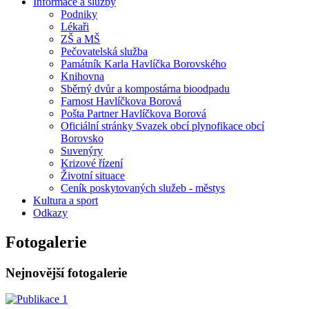
Informace a služby
Podniky
Lékaři
ZŠ a MŠ
Pečovatelská služba
Památník Karla Havlíčka Borovského
Knihovna
Sběrný dvůr a kompostárna bioodpadu
Farnost Havlíčkova Borová
Pošta Partner Havlíčkova Borová
Oficiální stránky Svazek obcí plynofikace obcí
Borovsko
Suvenýry
Krizové řízení
Životní situace
Ceník poskytovaných služeb - městys
Kultura a sport
Odkazy
Fotogalerie
Nejnovější fotogalerie