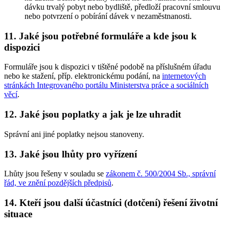
dávku trvalý pobyt nebo bydliště, předloží pracovní smlouvu
nebo potvrzení o pobírání dávek v nezaměstnanosti.
11. Jaké jsou potřebné formuláře a kde jsou k
dispozici
Formuláře jsou k dispozici v tištěné podobě na příslušném úřadu
nebo ke stažení, příp. elektronickému podání, na
internetových
stránkách Integrovaného portálu Ministerstva práce a sociálních
věcí
.
12. Jaké jsou poplatky a jak je lze uhradit
Správní ani jiné poplatky nejsou stanoveny.
13. Jaké jsou lhůty pro vyřízení
Lhůty jsou řešeny v souladu se
zákonem č. 500/2004 Sb., správní
řád, ve znění pozdějších předpisů
.
14. Kteří jsou další účastníci (dotčení) řešení životní
situace