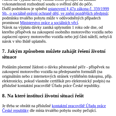
vykonatelnosti rozhodnutí soudu o svěření dětí do péče.
Další podmínkou je splnění
ustanovení § 47o zákona č. 359/1999
Sb., o sociálně-právní ochraně dětí, ve znění pozdějších předpisů
;
podmínku trvalého pobytu může v odůvodněných případech
prominout
Ministerstvo práce a sociálních věcí
.
Nárok na výplatu dávky zaniká uplynutím 1 roku ode dne, od
kterého příspěvek na zakoupení osobního motorového vozidla nebo
zaplacení opravy motorového vozidla nebo její části náleží, nebyl-li
nárok v této lhůtě uplatněn.
7. Jakým způsobem můžete zahájit řešení životní
situace
Podáním písemné žádosti o dávku pěstounské péče - příspěvek na
zakoupení motorového vozidla na předepsaném formuláři (na
originálním nebo z internetových stránek vytištěném tiskopisu, příp.
elektronicky, pokud vlastníte certifikát pro elektronický podpis) na
příslušné kontaktní pracoviště Úřadu práce České republiky.
8. Na které instituci životní situaci řešit
Je třeba se obrátit na příslušné
kontaktní pracoviště Úřadu práce
České republiky
dle místa trvalého pobytu osoby pečující.