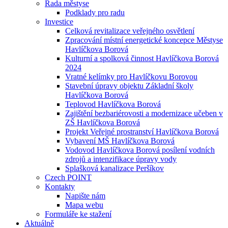
Rada městyse
Podklady pro radu
Investice
Celková revitalizace veřejného osvětlení
Zpracování místní energetické koncepce Městyse
Havlíčkova Borová
Kulturní a spolková činnost Havlíčkova Borová
2024
Vratné kelímky pro Havlíčkovu Borovou
Stavební úpravy objektu Základní školy
Havlíčkova Borová
Teplovod Havlíčkova Borová
Zajištění bezbariérovosti a modernizace učeben v
ZŠ Havlíčkova Borová
Projekt Veřejné prostranství Havlíčkova Borová
Vybavení MŠ Havlíčkova Borová
Vodovod Havlíčkova Borová posílení vodních
zdrojů a intenzifikace úpravy vody
Splašková kanalizace Peršíkov
Czech POINT
Kontakty
Napište nám
Mapa webu
Formuláře ke stažení
Aktuálně