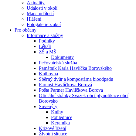
Aktuality
Události v okolí
Mapa událostí
Hlášení
Fotogalerie z akcí
Pro občany
Informace a služby
Podniky
Lékaři
ZŠ a MŠ
Dokumenty
Pečovatelská služba
Památník Karla Havlíčka Borovského
Knihovna
Sběrný dvůr a kompostárna bioodpadu
Farnost Havlíčkova Borová
Pošta Partner Havlíčkova Borová
Oficiální stránky Svazek obcí plynofikace obcí
Borovsko
Suvenýry
Knihy
Pohlednice
Keramika
Krizové řízení
Životní situace