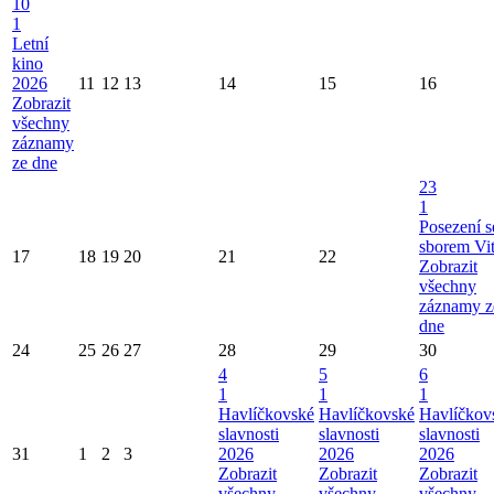
10
1
Letní
kino
2026
11
12
13
14
15
16
Zobrazit
všechny
záznamy
ze dne
23
1
Posezení s
sborem Vi
17
18
19
20
21
22
Zobrazit
všechny
záznamy z
dne
24
25
26
27
28
29
30
4
5
6
1
1
1
Havlíčkovské
Havlíčkovské
Havlíčkov
slavnosti
slavnosti
slavnosti
31
1
2
3
2026
2026
2026
Zobrazit
Zobrazit
Zobrazit
všechny
všechny
všechny