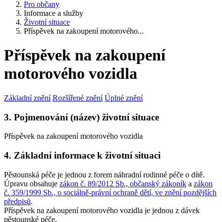
Pro občany
Informace a služby
Životní situace
Příspěvek na zakoupení motorového...
Příspěvek na zakoupení
motorového vozidla
Základní znění
Rozšířené znění
Úplné znění
3. Pojmenování (název) životní situace
Příspěvek na zakoupení motorového vozidla
4. Základní informace k životní situaci
Pěstounská péče je jednou z forem náhradní rodinné péče o dítě.
Úpravu obsahuje
zákon č. 89/2012 Sb., občanský zákoník
a
zákon
č. 359/1999 Sb., o sociálně-právní ochraně dětí, ve znění pozdějších
předpisů
.
Příspěvek na zakoupení motorového vozidla je jednou z dávek
pěstounské péče.