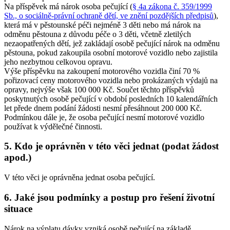
Na příspěvek má nárok osoba pečující (
§ 4a zákona č. 359/1999
Sb., o sociálně-právní ochraně dětí, ve znění pozdějších předpisů
),
která má v pěstounské péči nejméně 3 děti nebo má nárok na
odměnu pěstouna z důvodu péče o 3 děti, včetně zletilých
nezaopatřených dětí, jež zakládají osobě pečující nárok na odměnu
pěstouna, pokud zakoupila osobní motorové vozidlo nebo zajistila
jeho nezbytnou celkovou opravu.
Výše příspěvku na zakoupení motorového vozidla činí 70 %
pořizovací ceny motorového vozidla nebo prokázaných výdajů na
opravy, nejvýše však 100 000 Kč. Součet těchto příspěvků
poskytnutých osobě pečující v období posledních 10 kalendářních
let přede dnem podání žádosti nesmí přesáhnout 200 000 Kč.
Podmínkou dále je, že osoba pečující nesmí motorové vozidlo
používat k výdělečné činnosti.
5. Kdo je oprávněn v této věci jednat (podat žádost
apod.)
V této věci je oprávněna jednat osoba pečující.
6. Jaké jsou podmínky a postup pro řešení životní
situace
Nárok na výplatu dávky vzniká osobě pečující na základě