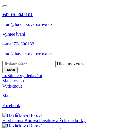
+420569642101
urad@havlickovaborova.cz
Vyhledávání
e-mail
704300133
urad@havlickovaborova.cz
Hledaný výraz
Hledat
rozšířené vyhledávání
Mapa webu
Vytisknout
Mapa
Facebook
Havlíčkova Borová
Peršíkov a Železné horky