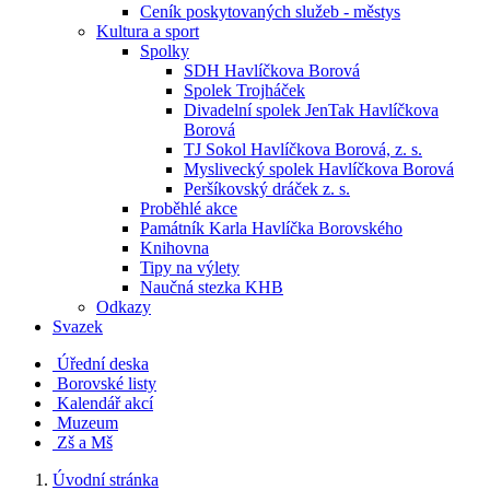
Ceník poskytovaných služeb - městys
Kultura a sport
Spolky
SDH Havlíčkova Borová
Spolek Trojháček
Divadelní spolek JenTak Havlíčkova
Borová
TJ Sokol Havlíčkova Borová, z. s.
Myslivecký spolek Havlíčkova Borová
Peršíkovský dráček z. s.
Proběhlé akce
Památník Karla Havlíčka Borovského
Knihovna
Tipy na výlety
Naučná stezka KHB
Odkazy
Svazek
Úřední deska
Borovské listy
Kalendář akcí
Muzeum
Zš a Mš
Úvodní stránka