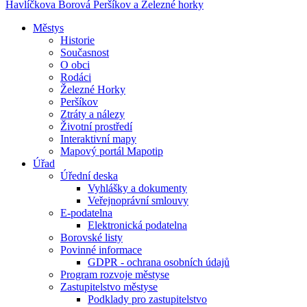
Havlíčkova Borová
Peršíkov a Železné horky
Městys
Historie
Současnost
O obci
Rodáci
Železné Horky
Peršíkov
Ztráty a nálezy
Životní prostředí
Interaktivní mapy
Mapový portál Mapotip
Úřad
Úřední deska
Vyhlášky a dokumenty
Veřejnoprávní smlouvy
E-podatelna
Elektronická podatelna
Borovské listy
Povinné informace
GDPR - ochrana osobních údajů
Program rozvoje městyse
Zastupitelstvo městyse
Podklady pro zastupitelstvo