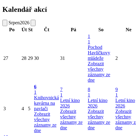
Kalendář akcí
Srpen
2026
Po
Út
St
Čt
Pá
So
Ne
1
1
Pochod
Havlíčkovy
27
28
29
30
31
mládeže
2
Zobrazit
všechny
záznamy ze
dne
6
7
8
9
1
1
1
1
Knihovnická
Letní kino
Letní kino
Letní kino
kavárna na
2026
2026
2026
3
4
5
pavlači
Zobrazit
Zobrazit
Zobrazit
Zobrazit
všechny
všechny
všechny
všechny
záznamy ze
záznamy ze
záznamy z
záznamy ze
dne
dne
dne
dne