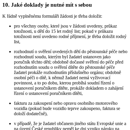
10. Jaké doklady je nutné mít s sebou
K řádně vyplněnému formuláři žádosti je třeba doložit:
pro všechny osoby, které jsou v žádosti uvedeny, průkaz
totožnosti, u dětí do 15 let rodný list; pokud v průkazu
totožnosti není uvedeno rodné příjmení, je třeba doložit rodný
list,
rozhodnutí o svěření uvedených dětí do pěstounské péče nebo
rozhodnutí soudu, kterým byl žadatel ustanoven jako
poručník těchto dětí; obdobně dočasné svěření do péče před
rozhodnutím soudu o svěření dítěte do pěstounské péče
žadatel prokáže rozhodnutím příslušného orgánu; obdobně
osobní péči o dítě, k němuž žadatel nemá vyživovací
povinnost, a to po dobu, kterou probíhá soudní řízení o
ustanovení poručníkem dítěte, prokáže dokladem o zahájení
řízení o ustanovení poručníkem dítěti,
fakturu za zakoupení nebo opravu osobního motorového
vozidla (pokud bude vozidlo teprve zakoupeno, faktura se
doloží dodatečně),
v případě, že je žadatel občanem jiného státu Evropské unie a
na území České republiky neměl ke dni vzniku nároku na