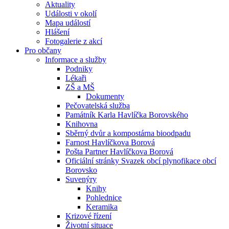
Aktuality
Události v okolí
Mapa událostí
Hlášení
Fotogalerie z akcí
Pro občany
Informace a služby
Podniky
Lékaři
ZŠ a MŠ
Dokumenty
Pečovatelská služba
Památník Karla Havlíčka Borovského
Knihovna
Sběrný dvůr a kompostárna bioodpadu
Farnost Havlíčkova Borová
Pošta Partner Havlíčkova Borová
Oficiální stránky Svazek obcí plynofikace obcí
Borovsko
Suvenýry
Knihy
Pohlednice
Keramika
Krizové řízení
Životní situace