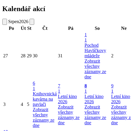
Kalendář akcí
Srpen
2026
Po
Út
St
Čt
Pá
So
Ne
1
1
Pochod
Havlíčkovy
27
28
29
30
31
mládeže
2
Zobrazit
všechny
záznamy ze
dne
6
7
8
9
1
1
1
1
Knihovnická
Letní kino
Letní kino
Letní kino
kavárna na
2026
2026
2026
3
4
5
pavlači
Zobrazit
Zobrazit
Zobrazit
Zobrazit
všechny
všechny
všechny
všechny
záznamy ze
záznamy ze
záznamy z
záznamy ze
dne
dne
dne
dne