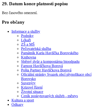
29. Datum konce platnosti popisu
Bez časového omezení.
Pro občany
Informace a služby
Podniky
Lékaři
ZŠ a MŠ
Pečovatelská služba
Památník Karla Havlíčka Borovského
Knihovna
Sběrný dvůr a kompostárna bioodpadu
Farnost Havlíčkova Borová
Pošta Partner Havlíčkova Borová
Oficiální stránky Svazek obcí plynofikace obcí
Borovsko
Suvenýry
Krizové řízení
Životní situace
Ceník poskytovaných služeb - městys
Kultura a sport
Odkazy