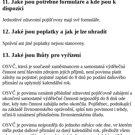
11. Jaké jsou potřebné formuláře a kde jsou k
dispozici
Jednotlivé zdravotní pojišťovny mají své formuláře.
12. Jaké jsou poplatky a jak je lze uhradit
Správní ani jiné poplatky nejsou stanoveny.
13. Jaké jsou lhůty pro vyřízení
OSVČ, která je současně zaměstnancem a samostatná výdělečná
činnost není hlavním zdrojem jejích příjmů, není povinna platit
zálohy na pojistné; pojistné zaplatí do 8 dnů po podání daňového
přiznání za uplynulý kalendářní rok.
OSVČ je povinna oznámit příslušné zdravotní pojišťovně zahájení a
ukončení samostatné výdělečné činnosti nejpozději do 8 dnů ode
dne, kdy tuto činnost zahájila nebo ukončila. Pojištěnec, podnikající
na základě živnostenského oprávnění, splní tuto povinnost i tehdy,
učiní-li oznámení příslušnému živnostenskému úřadu.
OSVČ je povinna nejpozději do jednoho měsíce ode dne, ve kterém
měla podat daňové přiznání za daný kalendářní rok, předložit všem