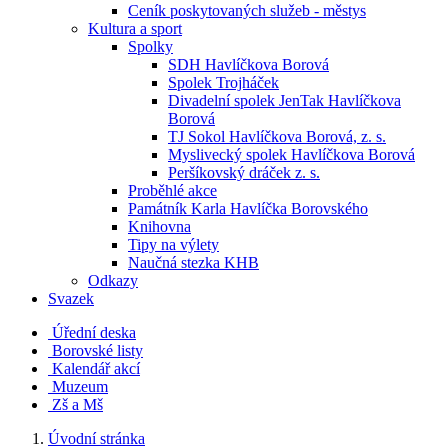
Ceník poskytovaných služeb - městys
Kultura a sport
Spolky
SDH Havlíčkova Borová
Spolek Trojháček
Divadelní spolek JenTak Havlíčkova
Borová
TJ Sokol Havlíčkova Borová, z. s.
Myslivecký spolek Havlíčkova Borová
Peršíkovský dráček z. s.
Proběhlé akce
Památník Karla Havlíčka Borovského
Knihovna
Tipy na výlety
Naučná stezka KHB
Odkazy
Svazek
Úřední deska
Borovské listy
Kalendář akcí
Muzeum
Zš a Mš
Úvodní stránka