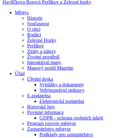
Havlíčkova Borová
Peršíkov a Železné horky
Městys
Historie
Současnost
O obci
Rodáci
Železné Horky
Peršíkov
Ztráty a nálezy
Životní prostředí
Interaktivní mapy
Mapový portál Mapotip
Úřad
Úřední deska
Vyhlášky a dokumenty
Veřejnoprávní smlouvy
E-podatelna
Elektronická podatelna
Borovské listy
Povinné informace
GDPR - ochrana osobních údajů
Program rozvoje městyse
Zastupitelstvo městyse
Podklady pro zastupitelstvo