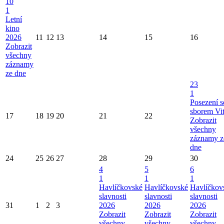
10
1
Letní
kino
2026
11
12
13
14
15
16
Zobrazit
všechny
záznamy
ze dne
23
1
Posezení s
sborem Vi
17
18
19
20
21
22
Zobrazit
všechny
záznamy z
dne
24
25
26
27
28
29
30
4
5
6
1
1
1
Havlíčkovské
Havlíčkovské
Havlíčkov
slavnosti
slavnosti
slavnosti
31
1
2
3
2026
2026
2026
Zobrazit
Zobrazit
Zobrazit
všechny
všechny
všechny