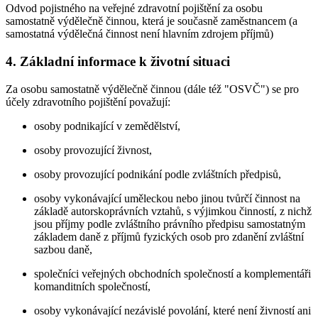
Odvod pojistného na veřejné zdravotní pojištění za osobu
samostatně výdělečně činnou, která je současně zaměstnancem (a
samostatná výdělečná činnost není hlavním zdrojem příjmů)
4. Základní informace k životní situaci
Za osobu samostatně výdělečně činnou (dále též "OSVČ") se pro
účely zdravotního pojištění považují:
osoby podnikající v zemědělství,
osoby provozující živnost,
osoby provozující podnikání podle zvláštních předpisů,
osoby vykonávající uměleckou nebo jinou tvůrčí činnost na
základě autorskoprávních vztahů, s výjimkou činností, z nichž
jsou příjmy podle zvláštního právního předpisu samostatným
základem daně z příjmů fyzických osob pro zdanění zvláštní
sazbou daně,
společníci veřejných obchodních společností a komplementáři
komanditních společností,
osoby vykonávající nezávislé povolání, které není živností ani