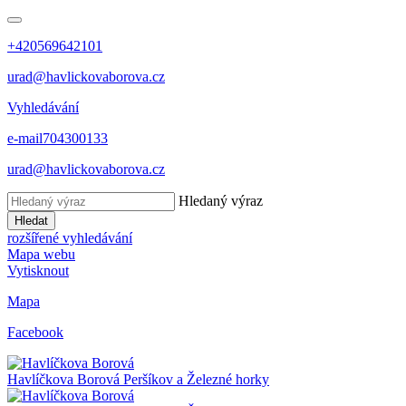
+420569642101
urad@havlickovaborova.cz
Vyhledávání
e-mail
704300133
urad@havlickovaborova.cz
Hledaný výraz
Hledat
rozšířené vyhledávání
Mapa webu
Vytisknout
Mapa
Facebook
Havlíčkova Borová
Peršíkov a Železné horky