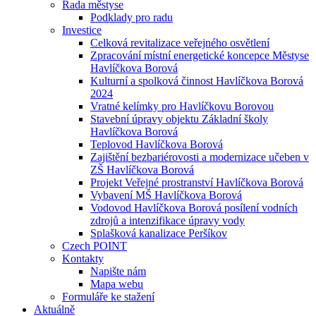
Rada městyse
Podklady pro radu
Investice
Celková revitalizace veřejného osvětlení
Zpracování místní energetické koncepce Městyse
Havlíčkova Borová
Kulturní a spolková činnost Havlíčkova Borová
2024
Vratné kelímky pro Havlíčkovu Borovou
Stavební úpravy objektu Základní školy
Havlíčkova Borová
Teplovod Havlíčkova Borová
Zajištění bezbariérovosti a modernizace učeben v
ZŠ Havlíčkova Borová
Projekt Veřejné prostranství Havlíčkova Borová
Vybavení MŠ Havlíčkova Borová
Vodovod Havlíčkova Borová posílení vodních
zdrojů a intenzifikace úpravy vody
Splašková kanalizace Peršíkov
Czech POINT
Kontakty
Napište nám
Mapa webu
Formuláře ke stažení
Aktuálně