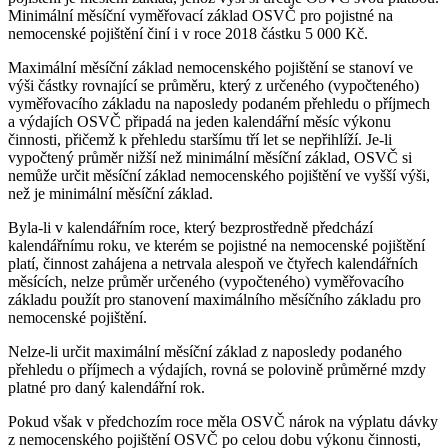
Minimální měsíční vyměřovací základ OSVČ pro pojistné na
nemocenské pojištění činí i v roce 2018 částku 5 000 Kč.
Maximální měsíční základ nemocenského pojištění se stanoví ve
výši částky rovnající se průměru, který z určeného (vypočteného)
vyměřovacího základu na naposledy podaném přehledu o příjmech
a výdajích OSVČ připadá na jeden kalendářní měsíc výkonu
činnosti, přičemž k přehledu staršímu tří let se nepřihlíží. Je-li
vypočtený průměr nižší než minimální měsíční základ, OSVČ si
nemůže určit měsíční základ nemocenského pojištění ve vyšší výši,
než je minimální měsíční základ.
Byla-li v kalendářním roce, který bezprostředně předchází
kalendářnímu roku, ve kterém se pojistné na nemocenské pojištění
platí, činnost zahájena a netrvala alespoň ve čtyřech kalendářních
měsících, nelze průměr určeného (vypočteného) vyměřovacího
základu použít pro stanovení maximálního měsíčního základu pro
nemocenské pojištění.
Nelze-li určit maximální měsíční základ z naposledy podaného
přehledu o příjmech a výdajích, rovná se polovině průměrné mzdy
platné pro daný kalendářní rok.
Pokud však v předchozím roce měla OSVČ nárok na výplatu dávky
z nemocenského pojištění OSVČ po celou dobu výkonu činnosti,