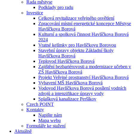
Rada městyse
Podklady pro radu
Investice
Celková revitalizace veřejného osvětlení
Zpracování místní energetické koncepce Městyse
Havlíčkova Borová
Kulturní a spolková činnost Havlíčkova Borová
2024
Vratné kelímky pro Havlíčkovu Borovou
Stavební úpravy objektu Základní školy
Havlíčkova Borová
Teplovod Havlíčkova Borová
Zajištění bezbariérovosti a modernizace učeben v
ZŠ Havlíčkova Borová
Projekt Veřejné prostranství Havlíčkova Borová
Vybavení MŠ Havlíčkova Borová
Vodovod Havlíčkova Borová posílení vodních
zdrojů a intenzifikace úpravy vody
Splašková kanalizace Peršíkov
Czech POINT
Kontakty
Napište nám
Mapa webu
Formuláře ke stažení
Aktuálně