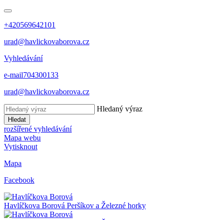
+420569642101
urad@havlickovaborova.cz
Vyhledávání
e-mail
704300133
urad@havlickovaborova.cz
Hledaný výraz
Hledat
rozšířené vyhledávání
Mapa webu
Vytisknout
Mapa
Facebook
Havlíčkova Borová
Peršíkov a Železné horky