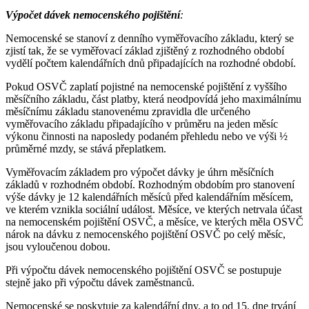
Výpočet dávek nemocenského pojištění
:
Nemocenské se stanoví z denního vyměřovacího základu, který se
zjistí tak, že se vyměřovací základ zjištěný z rozhodného období
vydělí počtem kalendářních dnů připadajících na rozhodné období.
Pokud OSVČ zaplatí pojistné na nemocenské pojištění z vyššího
měsíčního základu, část platby, která neodpovídá jeho maximálnímu
měsíčnímu základu stanovenému zpravidla dle určeného
vyměřovacího základu připadajícího v průměru na jeden měsíc
výkonu činnosti na naposledy podaném přehledu nebo ve výši ½
průměrné mzdy, se stává přeplatkem.
Vyměřovacím základem pro výpočet dávky je úhrn měsíčních
základů v rozhodném období. Rozhodným obdobím pro stanovení
výše dávky je 12 kalendářních měsíců před kalendářním měsícem,
ve kterém vznikla sociální událost. Měsíce, ve kterých netrvala účast
na nemocenském pojištění OSVČ, a měsíce, ve kterých měla OSVČ
nárok na dávku z nemocenského pojištění OSVČ po celý měsíc,
jsou vyloučenou dobou.
Při výpočtu dávek nemocenského pojištění OSVČ se postupuje
stejně jako při výpočtu dávek zaměstnanců.
Nemocenské se poskytuje za kalendářní dny, a to od 15. dne trvání