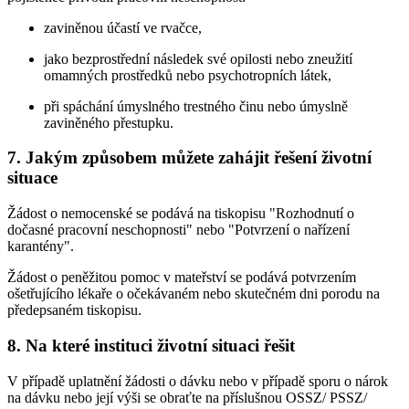
zaviněnou účastí ve rvačce,
jako bezprostřední následek své opilosti nebo zneužití
omamných prostředků nebo psychotropních látek,
při spáchání úmyslného trestného činu nebo úmyslně
zaviněného přestupku.
7. Jakým způsobem můžete zahájit řešení životní
situace
Žádost o nemocenské se podává na tiskopisu "Rozhodnutí o
dočasné pracovní neschopnosti" nebo "Potvrzení o nařízení
karantény".
Žádost o peněžitou pomoc v mateřství se podává potvrzením
ošetřujícího lékaře o očekávaném nebo skutečném dni porodu na
předepsaném tiskopisu.
8. Na které instituci životní situaci řešit
V případě uplatnění žádosti o dávku nebo v případě sporu o nárok
na dávku nebo její výši se obraťte na příslušnou OSSZ/ PSSZ/