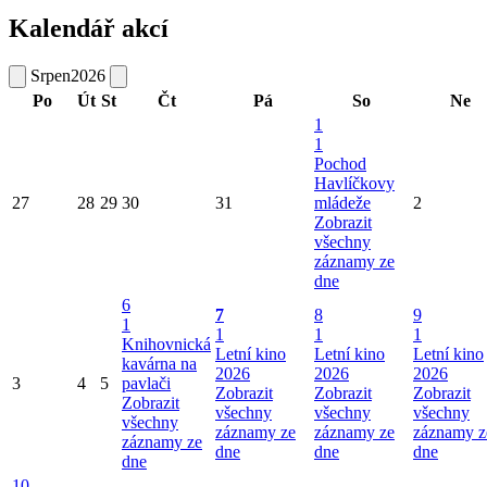
Kalendář akcí
Srpen
2026
Po
Út
St
Čt
Pá
So
Ne
1
1
Pochod
Havlíčkovy
27
28
29
30
31
mládeže
2
Zobrazit
všechny
záznamy ze
dne
6
7
8
9
1
1
1
1
Knihovnická
Letní kino
Letní kino
Letní kino
kavárna na
2026
2026
2026
3
4
5
pavlači
Zobrazit
Zobrazit
Zobrazit
Zobrazit
všechny
všechny
všechny
všechny
záznamy ze
záznamy ze
záznamy z
záznamy ze
dne
dne
dne
dne
10