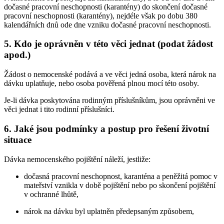
dočasné pracovní neschopnosti (karantény) do skončení dočasné
pracovní neschopnosti (karantény), nejdéle však po dobu 380
kalendářních dnů ode dne vzniku dočasné pracovní neschopnosti.
5. Kdo je oprávněn v této věci jednat (podat žádost
apod.)
Žádost o nemocenské podává a ve věci jedná osoba, která nárok na
dávku uplatňuje, nebo osoba pověřená plnou mocí této osoby.
Je-li dávka poskytována rodinným příslušníkům, jsou oprávněni ve
věci jednat i tito rodinní příslušníci.
6. Jaké jsou podmínky a postup pro řešení životní
situace
Dávka nemocenského pojištění náleží, jestliže:
dočasná pracovní neschopnost, karanténa a peněžitá pomoc v
mateřství vznikla v době pojištění nebo po skončení pojištění
v ochranné lhůtě,
nárok na dávku byl uplatněn předepsaným způsobem,