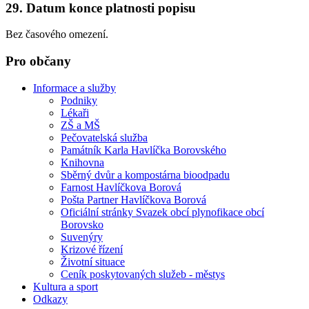
29. Datum konce platnosti popisu
Bez časového omezení.
Pro občany
Informace a služby
Podniky
Lékaři
ZŠ a MŠ
Pečovatelská služba
Památník Karla Havlíčka Borovského
Knihovna
Sběrný dvůr a kompostárna bioodpadu
Farnost Havlíčkova Borová
Pošta Partner Havlíčkova Borová
Oficiální stránky Svazek obcí plynofikace obcí
Borovsko
Suvenýry
Krizové řízení
Životní situace
Ceník poskytovaných služeb - městys
Kultura a sport
Odkazy