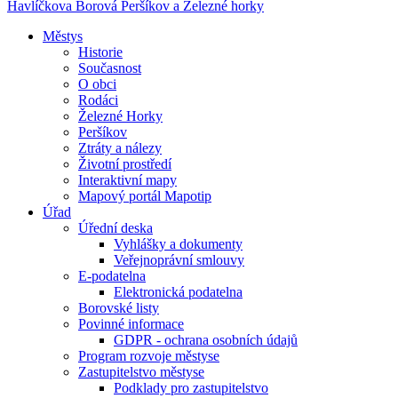
Havlíčkova Borová
Peršíkov a Železné horky
Městys
Historie
Současnost
O obci
Rodáci
Železné Horky
Peršíkov
Ztráty a nálezy
Životní prostředí
Interaktivní mapy
Mapový portál Mapotip
Úřad
Úřední deska
Vyhlášky a dokumenty
Veřejnoprávní smlouvy
E-podatelna
Elektronická podatelna
Borovské listy
Povinné informace
GDPR - ochrana osobních údajů
Program rozvoje městyse
Zastupitelstvo městyse
Podklady pro zastupitelstvo