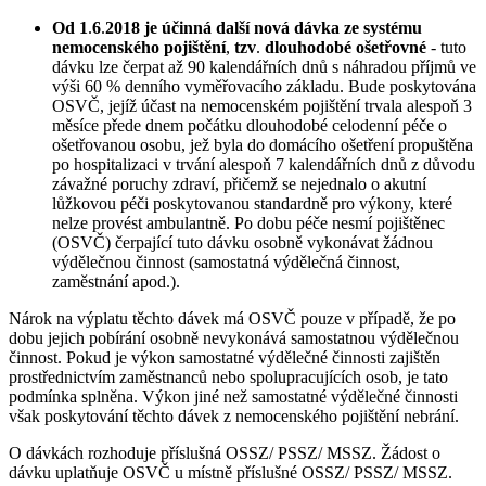
Od 1
.
6
.
2018 je účinná další nová dávka ze systému
nemocenského pojištění
,
tzv
.
dlouhodobé ošetřovné
- tuto
dávku lze čerpat až 90 kalendářních dnů s náhradou příjmů ve
výši 60 % denního vyměřovacího základu. Bude poskytována
OSVČ, jejíž účast na nemocenském pojištění trvala alespoň 3
měsíce přede dnem počátku dlouhodobé celodenní péče o
ošetřovanou osobu, jež byla do domácího ošetření propuštěna
po hospitalizaci v trvání alespoň 7 kalendářních dnů z důvodu
závažné poruchy zdraví, přičemž se nejednalo o akutní
lůžkovou péči poskytovanou standardně pro výkony, které
nelze provést ambulantně. Po dobu péče nesmí pojištěnec
(OSVČ) čerpající tuto dávku osobně vykonávat žádnou
výdělečnou činnost (samostatná výdělečná činnost,
zaměstnání apod.).
Nárok na výplatu těchto dávek má OSVČ pouze v případě, že po
dobu jejich pobírání osobně nevykonává samostatnou výdělečnou
činnost. Pokud je výkon samostatné výdělečné činnosti zajištěn
prostřednictvím zaměstnanců nebo spolupracujících osob, je tato
podmínka splněna. Výkon jiné než samostatné výdělečné činnosti
však poskytování těchto dávek z nemocenského pojištění nebrání.
O dávkách rozhoduje příslušná OSSZ/ PSSZ/ MSSZ. Žádost o
dávku uplatňuje OSVČ u místně příslušné OSSZ/ PSSZ/ MSSZ.