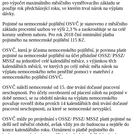
pro výpočet maximálního měsíčního vyměřovacího základu se
použije rok předcházející roku, ve kterém trval nárok na výplatu
dávky.
Pojistné na nemocenské pojištění OSVČ je stanoveno z měsíčního
základu procentní sazbou ve výši 2,3 % a zaokrouhluje se na celé
koruny směrem nahoru. Pro rok 2018 činí minimální platba
pojistného na nemocenské pojištění 115 Kč.
OSVČ, která je účastna nemocenského pojištění, je povinna platit
pojistné na nemocenské pojištění na účet příslušné OSSZ/ PSSZ/
MSSZ na jednotlivé celé kalendářní měsíce, s výjimkou těch
kalendářních měsíců, ve kterých po celý měsíc měla nárok na
výplatu nemocenského nebo peněžité pomoci v mateřství z
nemocenského pojištění OSVČ.
OSVČ náleží nemocenské od 15. dne trvání dočasné pracovní
neschopnosti. Pro účely osvobození od placení záloh na pojistné v
době nemoci, se za období nároku na výplatu nemocenského
považuje rovněž doba prvních 14 kalendářních dnů trvání dočasné
pracovní neschopnosti, za které se nemocenské nevyplácí.
OSVČ může po projednání s OSSZ/ PSSZ/ MSSZ platit pojistné na
delší než měsíční období, avšak vždy jen do budoucna a nejdéle do
konce kalendářního roku. Oznámení o platbě pojistného do