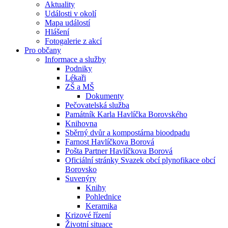
Aktuality
Události v okolí
Mapa událostí
Hlášení
Fotogalerie z akcí
Pro občany
Informace a služby
Podniky
Lékaři
ZŠ a MŠ
Dokumenty
Pečovatelská služba
Památník Karla Havlíčka Borovského
Knihovna
Sběrný dvůr a kompostárna bioodpadu
Farnost Havlíčkova Borová
Pošta Partner Havlíčkova Borová
Oficiální stránky Svazek obcí plynofikace obcí
Borovsko
Suvenýry
Knihy
Pohlednice
Keramika
Krizové řízení
Životní situace