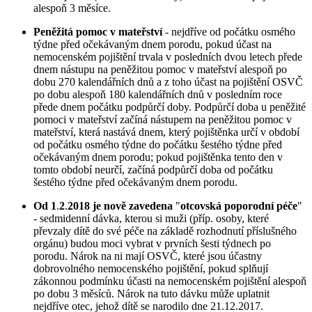
alespoň 3 měsíce.
Peněžitá pomoc v mateřství
- nejdříve od počátku osmého
týdne před očekávaným dnem porodu, pokud účast na
nemocenském pojištění trvala v posledních dvou letech přede
dnem nástupu na peněžitou pomoc v mateřství alespoň po
dobu 270 kalendářních dnů a z toho účast na pojištění OSVČ
po dobu alespoň 180 kalendářních dnů v posledním roce
přede dnem počátku podpůrčí doby. Podpůrčí doba u peněžité
pomoci v mateřství začíná nástupem na peněžitou pomoc v
mateřství, která nastává dnem, který pojištěnka určí v období
od počátku osmého týdne do počátku šestého týdne před
očekávaným dnem porodu; pokud pojištěnka tento den v
tomto období neurčí, začíná podpůrčí doba od počátku
šestého týdne před očekávaným dnem porodu.
Od 1
.
2
.
2018 je nově zavedena
"
otcovská poporodní péče
"
- sedmidenní dávka, kterou si muži (příp. osoby, které
převzaly dítě do své péče na základě rozhodnutí příslušného
orgánu) budou moci vybrat v prvních šesti týdnech po
porodu. Nárok na ni mají OSVČ, které jsou účastny
dobrovolného nemocenského pojištění, pokud splňují
zákonnou podmínku účasti na nemocenském pojištění alespoň
po dobu 3 měsíců. Nárok na tuto dávku může uplatnit
nejdříve otec, jehož dítě se narodilo dne 21.12.2017.