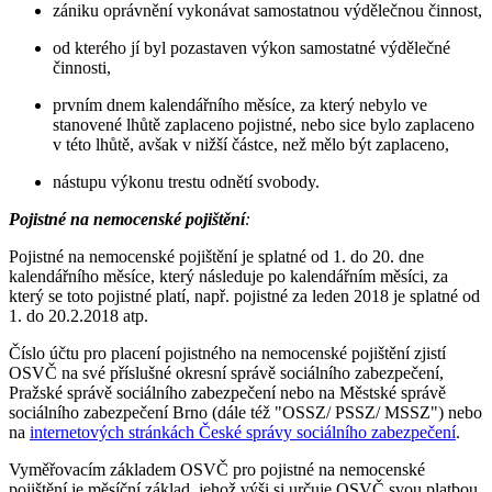
zániku oprávnění vykonávat samostatnou výdělečnou činnost,
od kterého jí byl pozastaven výkon samostatné výdělečné
činnosti,
prvním dnem kalendářního měsíce, za který nebylo ve
stanovené lhůtě zaplaceno pojistné, nebo sice bylo zaplaceno
v této lhůtě, avšak v nižší částce, než mělo být zaplaceno,
nástupu výkonu trestu odnětí svobody.
Pojistné na nemocenské pojištění
:
Pojistné na nemocenské pojištění je splatné od 1. do 20. dne
kalendářního měsíce, který následuje po kalendářním měsíci, za
který se toto pojistné platí, např. pojistné za leden 2018 je splatné od
1. do 20.2.2018 atp.
Číslo účtu pro placení pojistného na nemocenské pojištění zjistí
OSVČ na své příslušné okresní správě sociálního zabezpečení,
Pražské správě sociálního zabezpečení nebo na Městské správě
sociálního zabezpečení Brno (dále též "OSSZ/ PSSZ/ MSSZ") nebo
na
internetových stránkách České správy sociálního zabezpečení
.
Vyměřovacím základem OSVČ pro pojistné na nemocenské
pojištění je měsíční základ, jehož výši si určuje OSVČ svou platbou.