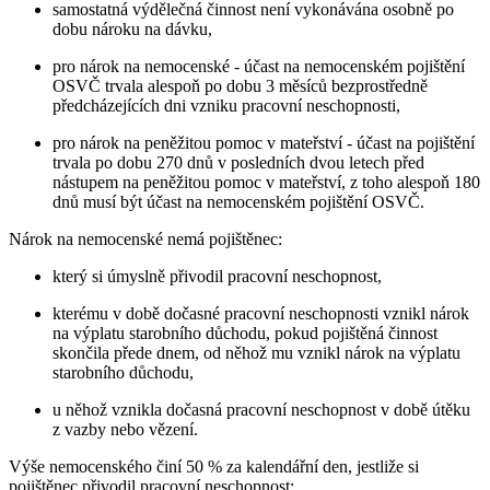
samostatná výdělečná činnost není vykonávána osobně po
dobu nároku na dávku,
pro nárok na nemocenské - účast na nemocenském pojištění
OSVČ trvala alespoň po dobu 3 měsíců bezprostředně
předcházejících dni vzniku pracovní neschopnosti,
pro nárok na peněžitou pomoc v mateřství - účast na pojištění
trvala po dobu 270 dnů v posledních dvou letech před
nástupem na peněžitou pomoc v mateřství, z toho alespoň 180
dnů musí být účast na nemocenském pojištění OSVČ.
Nárok na nemocenské nemá pojištěnec:
který si úmyslně přivodil pracovní neschopnost,
kterému v době dočasné pracovní neschopnosti vznikl nárok
na výplatu starobního důchodu, pokud pojištěná činnost
skončila přede dnem, od něhož mu vznikl nárok na výplatu
starobního důchodu,
u něhož vznikla dočasná pracovní neschopnost v době útěku
z vazby nebo vězení.
Výše nemocenského činí 50 % za kalendářní den, jestliže si
pojištěnec přivodil pracovní neschopnost: