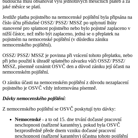
budoucna musí obsahovat výši jednotlivých měsíčních plateb a za
jaké měsíce se platí.
Jestliže platba pojistného na nemocenské pojištění byla připsána na
číslo účtu příslušné OSSZ/ PSSZ/ MSSZ po uplynutí lhůty
stanovené pro splatnost pojistného nebo bylo pojistné zaplaceno v
nižší částce, než mělo být zaplaceno, jedná se o přeplatek na
pojistném na nemocenské pojištění (v důsledku zániku
nemocenského pojištění).
OSSZ/ PSSZ/ MSSZ je povinna při vrácení tohoto přeplatku, nebo
při jeho použití k úhradě splatného závazku vůči OSSZ/ PSSZ/
MSSZ, písemně oznámit OSVČ den a důvod zániku její účasti na
nemocenském pojištění.
O zániku účasti na nemocenském pojištění z důvodu nezaplacení
pojistného je OSVČ vždy informována písemně.
Dávky nemocenského pojištění
:
Z nemocenského pojištění se OSVČ poskytují tyto dávky:
Nemocenské
- a to od 15. dne trvání dočasné pracovní
neschopnosti (nařízené karantény), pokud byla OSVČ
bezprostředně přede dnem vzniku dočasné pracovní
neschopnosti (nařízené karantény) účastna tohoto pojištění