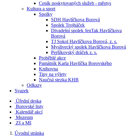
Ceník poskytovaných služeb - městys
Kultura a sport
Spolky
SDH Havlíčkova Borová
Spolek Trojháček
Divadelní spolek JenTak Havlíčkova
Borová
TJ Sokol Havlíčkova Borová, z. s.
Myslivecký spolek Havlíčkova Borová
Peršíkovský dráček z. s.
Proběhlé akce
Památník Karla Havlíčka Borovského
Knihovna
Tipy na výlety
Naučná stezka KHB
Odkazy
Svazek
Úřední deska
Borovské listy
Kalendář akcí
Muzeum
Zš a Mš
Úvodní stránka