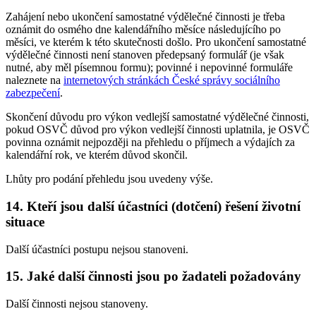
Zahájení nebo ukončení samostatné výdělečné činnosti je třeba
oznámit do osmého dne kalendářního měsíce následujícího po
měsíci, ve kterém k této skutečnosti došlo. Pro ukončení samostatné
výdělečné činnosti není stanoven předepsaný formulář (je však
nutné, aby měl písemnou formu); povinné i nepovinné formuláře
naleznete na
internetových stránkách České správy sociálního
zabezpečení
.
Skončení důvodu pro výkon vedlejší samostatné výdělečné činnosti,
pokud OSVČ důvod pro výkon vedlejší činnosti uplatnila, je OSVČ
povinna oznámit nejpozději na přehledu o příjmech a výdajích za
kalendářní rok, ve kterém důvod skončil.
Lhůty pro podání přehledu jsou uvedeny výše.
14. Kteří jsou další účastníci (dotčení) řešení životní
situace
Další účastníci postupu nejsou stanoveni.
15. Jaké další činnosti jsou po žadateli požadovány
Další činnosti nejsou stanoveny.