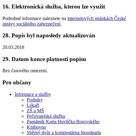
16. Elektronická služba, kterou lze využít
Podrobné informace naleznete na
internetových stránkách České
správy sociálního zabezpečení
.
28. Popis byl naposledy aktualizován
20.03.2018
29. Datum konce platnosti popisu
Bez časového omezení.
Pro občany
Informace a služby
Podniky
Lékaři
ZŠ a MŠ
Pečovatelská služba
Památník Karla Havlíčka Borovského
Knihovna
Sběrný dvůr a kompostárna bioodpadu