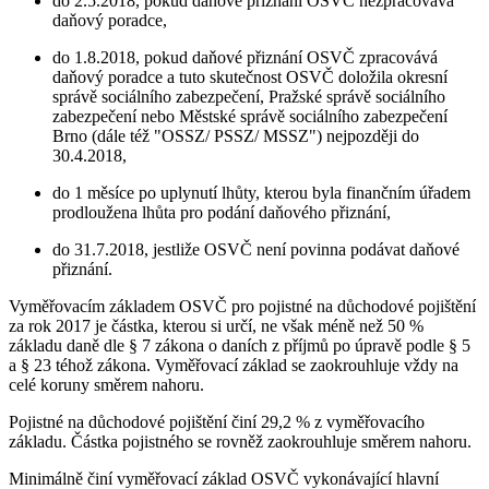
do 2.5.2018, pokud daňové přiznání OSVČ nezpracovává
daňový poradce,
do 1.8.2018, pokud daňové přiznání OSVČ zpracovává
daňový poradce a tuto skutečnost OSVČ doložila okresní
správě sociálního zabezpečení, Pražské správě sociálního
zabezpečení nebo Městské správě sociálního zabezpečení
Brno (dále též "OSSZ/ PSSZ/ MSSZ") nejpozději do
30.4.2018,
do 1 měsíce po uplynutí lhůty, kterou byla finančním úřadem
prodloužena lhůta pro podání daňového přiznání,
do 31.7.2018, jestliže OSVČ není povinna podávat daňové
přiznání.
Vyměřovacím základem OSVČ pro pojistné na důchodové pojištění
za rok 2017 je částka, kterou si určí, ne však méně než 50 %
základu daně dle § 7 zákona o daních z příjmů po úpravě podle § 5
a § 23 téhož zákona. Vyměřovací základ se zaokrouhluje vždy na
celé koruny směrem nahoru.
Pojistné na důchodové pojištění činí 29,2 % z vyměřovacího
základu. Částka pojistného se rovněž zaokrouhluje směrem nahoru.
Minimálně činí vyměřovací základ OSVČ vykonávající hlavní