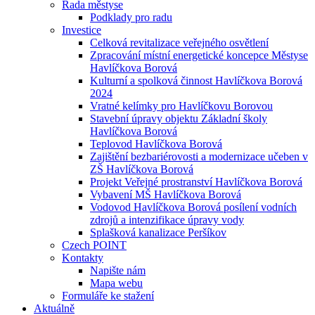
Rada městyse
Podklady pro radu
Investice
Celková revitalizace veřejného osvětlení
Zpracování místní energetické koncepce Městyse
Havlíčkova Borová
Kulturní a spolková činnost Havlíčkova Borová
2024
Vratné kelímky pro Havlíčkovu Borovou
Stavební úpravy objektu Základní školy
Havlíčkova Borová
Teplovod Havlíčkova Borová
Zajištění bezbariérovosti a modernizace učeben v
ZŠ Havlíčkova Borová
Projekt Veřejné prostranství Havlíčkova Borová
Vybavení MŠ Havlíčkova Borová
Vodovod Havlíčkova Borová posílení vodních
zdrojů a intenzifikace úpravy vody
Splašková kanalizace Peršíkov
Czech POINT
Kontakty
Napište nám
Mapa webu
Formuláře ke stažení
Aktuálně