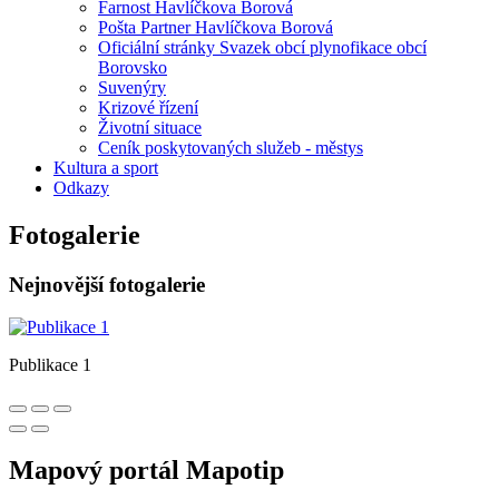
Farnost Havlíčkova Borová
Pošta Partner Havlíčkova Borová
Oficiální stránky Svazek obcí plynofikace obcí
Borovsko
Suvenýry
Krizové řízení
Životní situace
Ceník poskytovaných služeb - městys
Kultura a sport
Odkazy
Fotogalerie
Nejnovější fotogalerie
Publikace 1
Mapový portál Mapotip