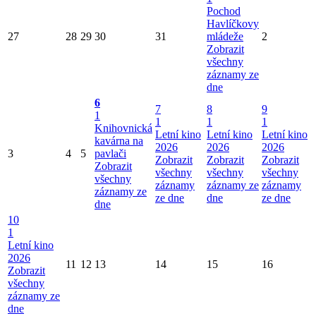
Pochod
Havlíčkovy
27
28
29
30
31
mládeže
2
Zobrazit
všechny
záznamy ze
dne
6
7
8
9
1
1
1
1
Knihovnická
Letní kino
Letní kino
Letní kino
kavárna na
2026
2026
2026
3
4
5
pavlači
Zobrazit
Zobrazit
Zobrazit
Zobrazit
všechny
všechny
všechny
všechny
záznamy
záznamy ze
záznamy
záznamy ze
ze dne
dne
ze dne
dne
10
1
Letní kino
2026
11
12
13
14
15
16
Zobrazit
všechny
záznamy ze
dne