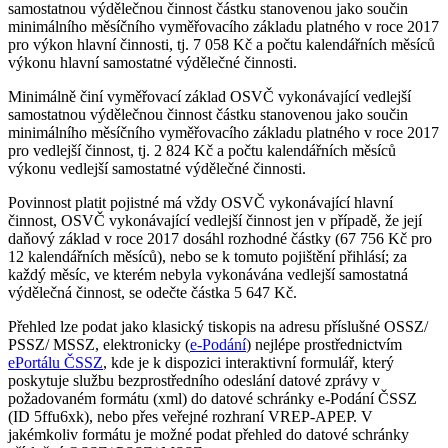
samostatnou výdělečnou činnost částku stanovenou jako součin
minimálního měsíčního vyměřovacího základu platného v roce 2017
pro výkon hlavní činnosti, tj. 7 058 Kč a počtu kalendářních měsíců
výkonu hlavní samostatné výdělečné činnosti.
Minimálně činí vyměřovací základ OSVČ vykonávající vedlejší
samostatnou výdělečnou činnost částku stanovenou jako součin
minimálního měsíčního vyměřovacího základu platného v roce 2017
pro vedlejší činnost, tj. 2 824 Kč a počtu kalendářních měsíců
výkonu vedlejší samostatné výdělečné činnosti.
Povinnost platit pojistné má vždy OSVČ vykonávající hlavní
činnost, OSVČ vykonávající vedlejší činnost jen v případě, že její
daňový základ v roce 2017 dosáhl rozhodné částky (67 756 Kč pro
12 kalendářních měsíců), nebo se k tomuto pojištění přihlásí; za
každý měsíc, ve kterém nebyla vykonávána vedlejší samostatná
výdělečná činnost, se odečte částka 5 647 Kč.
Přehled lze podat jako klasický tiskopis na adresu příslušné OSSZ/
PSSZ/ MSSZ, elektronicky (
e-Podání
) nejlépe prostřednictvím
ePortálu ČSSZ
, kde je k dispozici interaktivní formulář, který
poskytuje službu bezprostředního odeslání datové zprávy v
požadovaném formátu (xml) do datové schránky e-Podání ČSSZ
(ID 5ffu6xk), nebo přes veřejné rozhraní VREP-APEP. V
jakémkoliv formátu je možné podat přehled do datové schránky