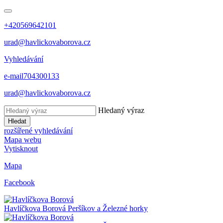
+420569642101
urad@havlickovaborova.cz
Vyhledávání
e-mail
704300133
urad@havlickovaborova.cz
Hledaný výraz
Hledat
rozšířené vyhledávání
Mapa webu
Vytisknout
Mapa
Facebook
Havlíčkova Borová
Peršíkov a Železné horky