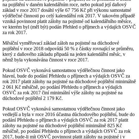
na pojištění v daném kalendářním roce, nebo pokud její daňový
základ v roce 2017 dosáhl výše 67 756 Kč při výkonu samostatné
výdělečné činnosti po celý kalendářní rok 2017. V takovém případě
vzniká povinnost platit zálohy na pojistné od kalendářního měsíce,
ve kterém byl (měl být) podán Přehled o příjmech a výdajích OSVČ
za rok 2017.
Měsíční vyměřovací základ záloh na pojistné na důchodové
pojištění v roce 2018 odpovídá 50 % z částky rovnající se průměru,
který z daňového základu připadá na jeden kalendářní měsíc, v
němž byla vykonávána činnost v roce 2017.
Pokud OSVČ vykonává samostatnou výdělečnou činnost jako
hlavní, bude do podání Přehledu o příjmech a výdajích OSVČ za
rok 2017 platit zálohy na pojistné na důchodové pojištění minimálně
2 061 Kč měsíčně, po podání Přehledu o příjmech a výdajích
OSVČ za rok 2017 činí minimální výše zálohy na pojistné na
důchodové pojištění 2 179 Kč.
Pokud OSVČ vykonává samostatnou výdělečnou činnost jako
vedlejší a byla v roce 2016 účastna důchodového pojištění, bude do
podání Přehledu o příjmech a výdajích OSVČ za rok 2017 platit
zálohy na pojistné na důchodové pojištění minimálně 825 Kč
měsíčně, po podání Přehledu o příjmech a výdajích OSVČ za rok
2017, bude-li mít OSVČ povinnost platit zálohy na pojistné i v