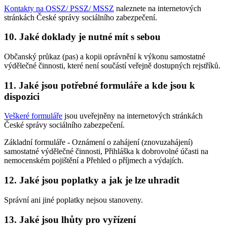
Kontakty na OSSZ/ PSSZ/ MSSZ
naleznete na internetových
stránkách České správy sociálního zabezpečení.
10. Jaké doklady je nutné mít s sebou
Občanský průkaz (pas) a kopii oprávnění k výkonu samostatné
výdělečné činnosti, které není součástí veřejně dostupných rejstříků.
11. Jaké jsou potřebné formuláře a kde jsou k
dispozici
Veškeré formuláře
jsou uveřejněny na internetových stránkách
České správy sociálního zabezpečení.
Základní formuláře - Oznámení o zahájení (znovuzahájení)
samostatné výdělečné činnosti, Přihláška k dobrovolné účasti na
nemocenském pojištění a Přehled o příjmech a výdajích.
12. Jaké jsou poplatky a jak je lze uhradit
Správní ani jiné poplatky nejsou stanoveny.
13. Jaké jsou lhůty pro vyřízení