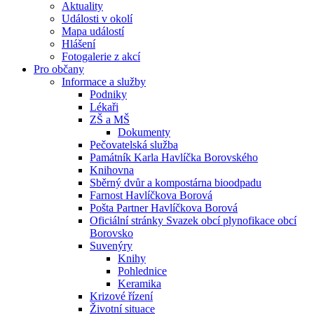
Aktuality
Události v okolí
Mapa událostí
Hlášení
Fotogalerie z akcí
Pro občany
Informace a služby
Podniky
Lékaři
ZŠ a MŠ
Dokumenty
Pečovatelská služba
Památník Karla Havlíčka Borovského
Knihovna
Sběrný dvůr a kompostárna bioodpadu
Farnost Havlíčkova Borová
Pošta Partner Havlíčkova Borová
Oficiální stránky Svazek obcí plynofikace obcí
Borovsko
Suvenýry
Knihy
Pohlednice
Keramika
Krizové řízení
Životní situace