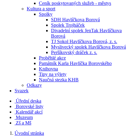
Ceník poskytovaných služeb - městys
Kultura a sport
Spolky
SDH Havlíčkova Borová
Spolek Trojháček
Divadelní spolek JenTak Havlíčkova
Borová
TJ Sokol Havlíčkova Borová, z. s.
Myslivecký spolek Havlíčkova Borová
Peršíkovský dráček z. s.
Proběhlé akce
Památník Karla Havlíčka Borovského
Knihovna
Tipy na výlety
Naučná stezka KHB
Odkazy
Svazek
Úřední deska
Borovské listy
Kalendář akcí
Muzeum
Zš a Mš
Úvodní stránka