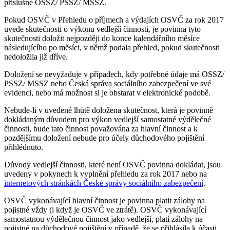
příslušné OSSZ/ PSSZ/ MSSZ.
Pokud OSVČ v Přehledu o příjmech a výdajích OSVČ za rok 2017
uvede skutečnosti o výkonu vedlejší činnosti, je povinna tyto
skutečnosti doložit nejpozději do konce kalendářního měsíce
následujícího po měsíci, v němž podala přehled, pokud skutečnosti
nedoložila již dříve.
Doložení se nevyžaduje v případech, kdy potřebné údaje má OSSZ/
PSSZ/ MSSZ nebo Česká správa sociálního zabezpečení ve své
evidenci, nebo má možnost si je obstarat v elektronické podobě.
Nebude-li v uvedené lhůtě doložena skutečnost, která je povinně
dokládaným důvodem pro výkon vedlejší samostatné výdělečné
činnosti, bude tato činnost považována za hlavní činnost a k
pozdějšímu doložení nebude pro účely důchodového pojištění
přihlédnuto.
Důvody vedlejší činnosti, které není OSVČ povinna dokládat, jsou
uvedeny v pokynech k vyplnění přehledu za rok 2017 nebo na
internetových stránkách České správy sociálního zabezpečení
.
OSVČ vykonávající hlavní činnost je povinna platit zálohy na
pojistné vždy (i když je OSVČ ve ztrátě). OSVČ vykonávající
samostatnou výdělečnou činnost jako vedlejší, platí zálohy na
pojistné na důchodové pojištění v případě, že se přihlásila k účasti