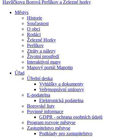
Havlíčkova Borová
Peršíkov a Železné horky
Městys
Historie
Současnost
O obci
Rodáci
Železné Horky
Peršíkov
Ztráty a nálezy
Životní prostředí
Interaktivní mapy
Mapový portál Mapotip
Úřad
Úřední deska
Vyhlášky a dokumenty
Veřejnoprávní smlouvy
E-podatelna
Elektronická podatelna
Borovské listy
Povinné informace
GDPR - ochrana osobních údajů
Program rozvoje městyse
Zastupitelstvo městyse
Podklady pro zastupitelstvo