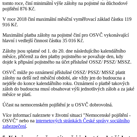
tomto roce, činí minimální výše zálohy na pojistné na důchodové
pojištění 876 Kč.
V roce 2018 činí maximální měsíční vyměřovací základ částku 119
916 Kč.
Maximální platba zálohy na pojistné činí pro OSVČ vykonávající
hlavní i vedlejší činnost částku 35 016 Kč.
Zálohy jsou splatné od 1. do 20. dne následujícího kalendářního
měsíce, přičemž za den platby pojistného se považuje den, kdy
dojde k připsání pojistného na účet příslušné OSSZ/ PSSZ/ MSSZ.
OSVČ může po oznámení příslušné OSSZ/ PSSZ/ MSSZ platit
zálohy na delší než měsíční období, ale vždy jen do budoucna a
nejdéle do konce kalendářního roku. Oznámení o platbě takových
záloh do budoucna musí obsahovat výši jednotlivých záloh a za jaké
měsíce se platí.
Účast na nemocenském pojištění je u OSVČ dobrovolná.
Více informací naleznete v životní situaci "Nemocenské pojištění -
OSVČ" nebo na
internetových stránkách České správy sociálního
zabezpečení
.