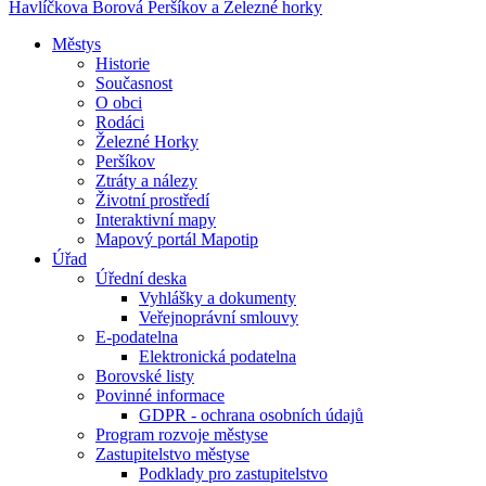
Havlíčkova Borová
Peršíkov a Železné horky
Městys
Historie
Současnost
O obci
Rodáci
Železné Horky
Peršíkov
Ztráty a nálezy
Životní prostředí
Interaktivní mapy
Mapový portál Mapotip
Úřad
Úřední deska
Vyhlášky a dokumenty
Veřejnoprávní smlouvy
E-podatelna
Elektronická podatelna
Borovské listy
Povinné informace
GDPR - ochrana osobních údajů
Program rozvoje městyse
Zastupitelstvo městyse
Podklady pro zastupitelstvo