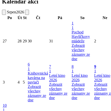
Kalendář akcí
Srpen
2026
Po
Út
St
Čt
Pá
So
Ne
1
1
Pochod
Havlíčkovy
27
28
29
30
31
mládeže
2
Zobrazit
všechny
záznamy ze
dne
6
7
8
9
1
1
1
1
Knihovnická
Letní kino
Letní kino
Letní kino
kavárna na
2026
2026
2026
3
4
5
pavlači
Zobrazit
Zobrazit
Zobrazit
Zobrazit
všechny
všechny
všechny
všechny
záznamy ze
záznamy ze
záznamy z
záznamy ze
dne
dne
dne
dne
10
1