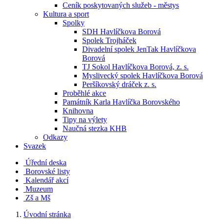
Ceník poskytovaných služeb - městys
Kultura a sport
Spolky
SDH Havlíčkova Borová
Spolek Trojháček
Divadelní spolek JenTak Havlíčkova
Borová
TJ Sokol Havlíčkova Borová, z. s.
Myslivecký spolek Havlíčkova Borová
Peršíkovský dráček z. s.
Proběhlé akce
Památník Karla Havlíčka Borovského
Knihovna
Tipy na výlety
Naučná stezka KHB
Odkazy
Svazek
Úřední deska
Borovské listy
Kalendář akcí
Muzeum
Zš a Mš
Úvodní stránka