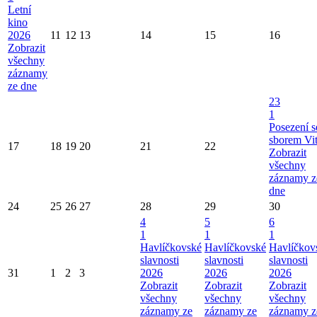
Letní
kino
2026
11
12
13
14
15
16
Zobrazit
všechny
záznamy
ze dne
23
1
Posezení s
sborem Vi
17
18
19
20
21
22
Zobrazit
všechny
záznamy z
dne
24
25
26
27
28
29
30
4
5
6
1
1
1
Havlíčkovské
Havlíčkovské
Havlíčkov
slavnosti
slavnosti
slavnosti
31
1
2
3
2026
2026
2026
Zobrazit
Zobrazit
Zobrazit
všechny
všechny
všechny
záznamy ze
záznamy ze
záznamy z