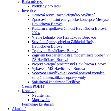
Rada městyse
Podklady pro radu
Investice
Celková revitalizace veřejného osvětlení
Zpracování místní energetické koncepce Městyse
Havlíčkova Borová
Kulturní a spolková činnost Havlíčkova Borová
2024
Vratné kelímky pro Havlíčkovu Borovou
Stavební úpravy objektu Základní školy
Havlíčkova Borová
Teplovod Havlíčkova Borová
Zajištění bezbariérovosti a modernizace učeben v
ZŠ Havlíčkova Borová
Projekt Veřejné prostranství Havlíčkova Borová
Vybavení MŠ Havlíčkova Borová
Vodovod Havlíčkova Borová posílení vodních
zdrojů a intenzifikace úpravy vody
Splašková kanalizace Peršíkov
Czech POINT
Kontakty
Napište nám
Mapa webu
Formuláře ke stažení
Aktuálně