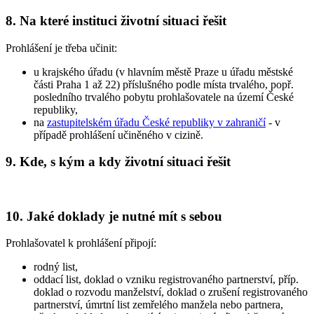
8. Na které instituci životní situaci řešit
Prohlášení je třeba učinit:
u krajského úřadu (v hlavním městě Praze u úřadu městské
části Praha 1 až 22) příslušného podle místa trvalého, popř.
posledního trvalého pobytu prohlašovatele na území České
republiky,
na
zastupitelském úřadu České republiky v zahraničí
- v
případě prohlášení učiněného v cizině.
9. Kde, s kým a kdy životní situaci řešit
10. Jaké doklady je nutné mít s sebou
Prohlašovatel k prohlášení připojí:
rodný list,
oddací list, doklad o vzniku registrovaného partnerství, příp.
doklad o rozvodu manželství, doklad o zrušení registrovaného
partnerství, úmrtní list zemřelého manžela nebo partnera,