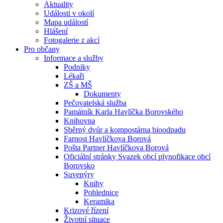
Aktuality
Události v okolí
Mapa událostí
Hlášení
Fotogalerie z akcí
Pro občany
Informace a služby
Podniky
Lékaři
ZŠ a MŠ
Dokumenty
Pečovatelská služba
Památník Karla Havlíčka Borovského
Knihovna
Sběrný dvůr a kompostárna bioodpadu
Farnost Havlíčkova Borová
Pošta Partner Havlíčkova Borová
Oficiální stránky Svazek obcí plynofikace obcí
Borovsko
Suvenýry
Knihy
Pohlednice
Keramika
Krizové řízení
Životní situace