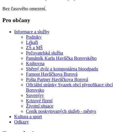
Bez časového omezení.
Pro občany
Informace a služby
Podniky
Lékaři
ZŠ a MŠ
Pečovatelská služba
Památník Karla Havlíčka Borovského
Knihovna
Sběrný dvůr a kompostárna bioodpadu
Farnost Havlíčkova Borová
Pošta Partner Havlíčkova Borová
Oficiální stránky Svazek obcí plynofikace obcí
Borovsko
Suvenýry
Krizové řízení
Životní situace
Ceník poskytovaných služeb - městys
Kultura a sport
Odkazy