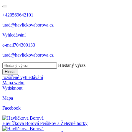
+420569642101
urad@havlickovaborova.cz
Vyhledávání
e-mail
704300133
urad@havlickovaborova.cz
Hledaný výraz
Hledat
rozšířené vyhledávání
Mapa webu
Vytisknout
Mapa
Facebook
Havlíčkova Borová
Peršíkov a Železné horky