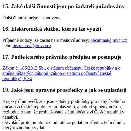
15. Jaké další činnosti jsou po žadateli požadovány
Další činnosti nejsou stanoveny.
16. Elektronická služba, kterou lze využít
Případné dotazy lze zaslat na e-mailové adresy:
obcanmat@mvcr.cz
nebo
bezuchova@mvcr.cz
.
17. Podle kterého právního předpisu se postupuje
Zákon č. 186/2013 Sb., o státním občanství České republiky a o
změně některých zákonů (zákon o státním občanství České
republiky), § 34
19. Jaké jsou opravné prostředky a jak se uplatňují
Krajský úřad ověří, zda jsou splněny podmínky pro nabytí státního
občanství České republiky prohlášením, a pokud splněny nejsou,
rozhodne o tom, že prohlašovatel státní občanství České republiky
nenabyl.
Odvolání proti tomuto rozhodnutí lze podat prostřednictvím úřadu,
který rozhodnutí vydal.