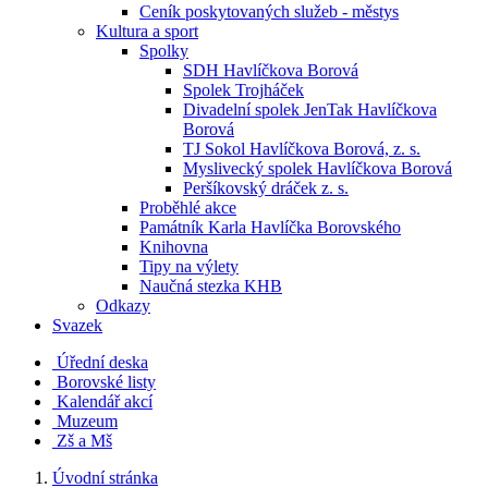
Ceník poskytovaných služeb - městys
Kultura a sport
Spolky
SDH Havlíčkova Borová
Spolek Trojháček
Divadelní spolek JenTak Havlíčkova
Borová
TJ Sokol Havlíčkova Borová, z. s.
Myslivecký spolek Havlíčkova Borová
Peršíkovský dráček z. s.
Proběhlé akce
Památník Karla Havlíčka Borovského
Knihovna
Tipy na výlety
Naučná stezka KHB
Odkazy
Svazek
Úřední deska
Borovské listy
Kalendář akcí
Muzeum
Zš a Mš
Úvodní stránka