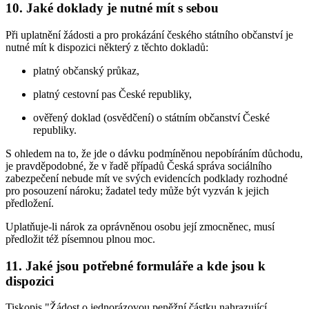
10. Jaké doklady je nutné mít s sebou
Při uplatnění žádosti a pro prokázání českého státního občanství je
nutné mít k dispozici některý z těchto dokladů:
platný občanský průkaz,
platný cestovní pas České republiky,
ověřený doklad (osvědčení) o státním občanství České
republiky.
S ohledem na to, že jde o dávku podmíněnou nepobíráním důchodu,
je pravděpodobné, že v řadě případů Česká správa sociálního
zabezpečení nebude mít ve svých evidencích podklady rozhodné
pro posouzení nároku; žadatel tedy může být vyzván k jejich
předložení.
Uplatňuje-li nárok za oprávněnou osobu její zmocněnec, musí
předložit též písemnou plnou moc.
11. Jaké jsou potřebné formuláře a kde jsou k
dispozici
Tiskopis "Žádost o jednorázovou peněžní částku nahrazující