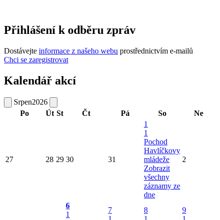
Přihlášení k odběru zpráv
Dostávejte
informace z našeho webu
prostřednictvím e-mailů
Chci se zaregistrovat
Kalendář akcí
Srpen
2026
Po
Út
St
Čt
Pá
So
Ne
1
1
Pochod
Havlíčkovy
27
28
29
30
31
mládeže
2
Zobrazit
všechny
záznamy ze
dne
6
7
8
9
1
1
1
1