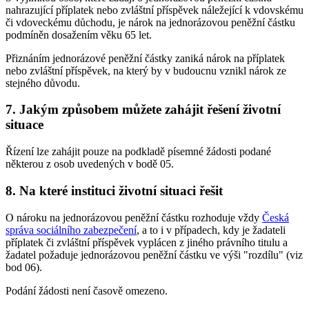
nahrazující příplatek nebo zvláštní příspěvek náležející k vdovskému
či vdoveckému důchodu, je nárok na jednorázovou peněžní částku
podmíněn dosažením věku 65 let.
Přiznáním jednorázové peněžní částky zaniká nárok na příplatek
nebo zvláštní příspěvek, na který by v budoucnu vznikl nárok ze
stejného důvodu.
7. Jakým způsobem můžete zahájit řešení životní
situace
Řízení lze zahájit pouze na podkladě písemné žádosti podané
některou z osob uvedených v bodě 05.
8. Na které instituci životní situaci řešit
O nároku na jednorázovou peněžní částku rozhoduje vždy
Česká
správa sociálního zabezpečení
, a to i v případech, kdy je žadateli
příplatek či zvláštní příspěvek vyplácen z jiného právního titulu a
žadatel požaduje jednorázovou peněžní částku ve výši "rozdílu" (viz
bod 06).
Podání žádosti není časově omezeno.