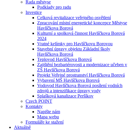
Rada městyse
Podklady pro radu
Investice
Celková revitalizace veřejného osvětlení
Zpracování místní energetické koncepce Městyse
Havlíčkova Borová
Kulturní a spolková činnost Havlíčkova Borová
2024
Vratné kelímky pro Havlíčkovu Borovou
Stavební úpravy objektu Základní školy
Havlíčkova Borová
Teplovod Havlíčkova Borová
Zajištění bezbariérovosti a modernizace učeben v
ZŠ Havlíčkova Borová
Projekt Veřejné prostranství Havlíčkova Borová
Vybavení MŠ Havlíčkova Borová
Vodovod Havlíčkova Borová posílení vodních
zdrojů a intenzifikace úpravy vody
Splašková kanalizace Peršíkov
Czech POINT
Kontakty
Napište nám
Mapa webu
Formuláře ke stažení
Aktuálně