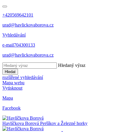
+420569642101
urad@havlickovaborova.cz
Vyhledávání
e-mail
704300133
urad@havlickovaborova.cz
Hledaný výraz
Hledat
rozšířené vyhledávání
Mapa webu
Vytisknout
Mapa
Facebook
Havlíčkova Borová
Peršíkov a Železné horky