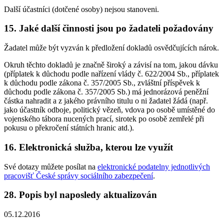
Další účastníci (dotčené osoby) nejsou stanoveni.
15. Jaké další činnosti jsou po žadateli požadovány
Žadatel může být vyzván k předložení dokladů osvědčujících nárok.
Okruh těchto dokladů je značně široký a závisí na tom, jakou dávku
(příplatek k důchodu podle nařízení vlády č. 622/2004 Sb., příplatek
k důchodu podle zákona č. 357/2005 Sb., zvláštní příspěvek k
důchodu podle zákona č. 357/2005 Sb.) má jednorázová peněžní
částka nahradit a z jakého právního titulu o ni žadatel žádá (např.
jako účastník odboje, politický vězeň, vdova po osobě umístěné do
vojenského tábora nucených prací, sirotek po osobě zemřelé při
pokusu o překročení státních hranic atd.).
16. Elektronická služba, kterou lze využít
Své dotazy můžete posílat na
elektronické podatelny jednotlivých
pracovišť České správy sociálního zabezpečení
.
28. Popis byl naposledy aktualizován
05.12.2016