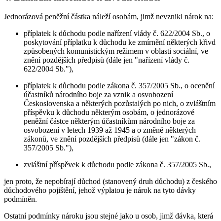
Jednorázová peněžní částka náleží osobám, jimž nevznikl nárok na:
příplatek k důchodu podle nařízení vlády č. 622/2004 Sb., o
poskytování příplatku k důchodu ke zmírnění některých křivd
způsobených komunistickým režimem v oblasti sociální, ve
znění pozdějších předpisů (dále jen "nařízení vlády č.
622/2004 Sb."),
příplatek k důchodu podle zákona č. 357/2005 Sb., o ocenění
účastníků národního boje za vznik a osvobození
Československa a některých pozůstalých po nich, o zvláštním
příspěvku k důchodu některým osobám, o jednorázové
peněžní částce některým účastníkům národního boje za
osvobození v letech 1939 až 1945 a o změně některých
zákonů, ve znění pozdějších předpisů (dále jen "zákon č.
357/2005 Sb."),
zvláštní příspěvek k důchodu podle zákona č. 357/2005 Sb.,
jen proto, že nepobírají důchod (stanovený druh důchodu) z českého
důchodového pojištění, jehož výplatou je nárok na tyto dávky
podmíněn.
Ostatní podmínky nároku jsou stejné jako u osob, jimž dávka, která