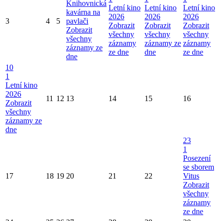
Knihovnická
Letní kino
Letní kino
Letní kino
kavárna na
2026
2026
2026
3
4
5
pavlači
Zobrazit
Zobrazit
Zobrazit
Zobrazit
všechny
všechny
všechny
všechny
záznamy
záznamy ze
záznamy
záznamy ze
ze dne
dne
ze dne
dne
10
1
Letní kino
2026
11
12
13
14
15
16
Zobrazit
všechny
záznamy ze
dne
23
1
Posezení
se sborem
17
18
19
20
21
22
Vitus
Zobrazit
všechny
záznamy
ze dne