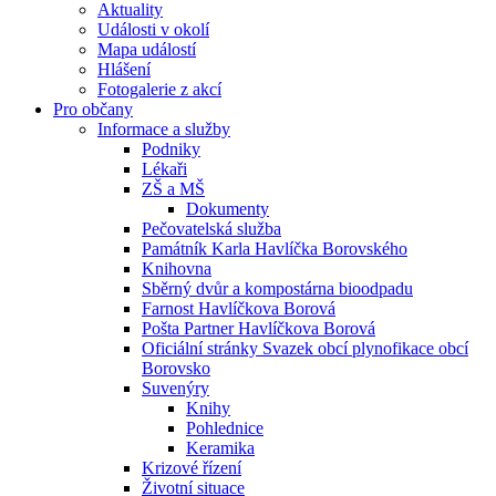
Aktuality
Události v okolí
Mapa událostí
Hlášení
Fotogalerie z akcí
Pro občany
Informace a služby
Podniky
Lékaři
ZŠ a MŠ
Dokumenty
Pečovatelská služba
Památník Karla Havlíčka Borovského
Knihovna
Sběrný dvůr a kompostárna bioodpadu
Farnost Havlíčkova Borová
Pošta Partner Havlíčkova Borová
Oficiální stránky Svazek obcí plynofikace obcí
Borovsko
Suvenýry
Knihy
Pohlednice
Keramika
Krizové řízení
Životní situace