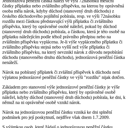
Jednorázová peněžní částka náleží ve výši 72násobku měsíční
částky příplatku nebo zvláštního příspěvku, na kterou by oprávněná
osoba měla nárok, kdyby důchod (stanovený druh důchodu) z
českého důchodového pojištění pobírala, resp. ve výši 72násobku
rozdílu mezi částkou představující výši příplatku či zvláštního
příspěvku, který by oprávněné osobě náležel, pokud by důchod
(stanovený druh důchodu) pobírala, a částkou, která je této osobě na
příplatku náležejícím podle téhož právního předpisu nebo na
zvláštním příspěvku vyplácena. Je-li výše vypláceného příplatku či
zvláštního příspěvku stejná nebo vyšší než výše příplatku či
zvláštního příspěvku, na který nevznikl nárok z důvodu nepobírání
důchodu (stanoveného druhu důchodu), jednorázová peněžní částka
nenáleží.
Nárok na pobíraný příplatek či zvláštní příspěvek k důchodu není
výplatou jednorázové peněžní částky ve výši "rozdílu" nijak dotčen.
Základem pro stanovení výše jednorázové peněžní částky je výše
příplatku nebo zvláštního příspěvku, který by oprávněné osobě
náležel, kdyby důchod (stanovený druh důchodu) pobírala, ke dni, k
němuž na ni oprávněné osobě vznikl nárok.
Nárok na jednorázovou peněžní částku vzniká ke dni splnění
podmínek pro její poskytnutí, nejdříve však dnem 1.7.2009.
S výjimkou osob, které žádají o jednorázovou peněžní částku