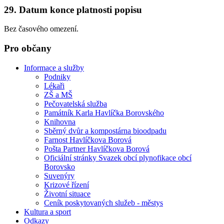
29. Datum konce platnosti popisu
Bez časového omezení.
Pro občany
Informace a služby
Podniky
Lékaři
ZŠ a MŠ
Pečovatelská služba
Památník Karla Havlíčka Borovského
Knihovna
Sběrný dvůr a kompostárna bioodpadu
Farnost Havlíčkova Borová
Pošta Partner Havlíčkova Borová
Oficiální stránky Svazek obcí plynofikace obcí
Borovsko
Suvenýry
Krizové řízení
Životní situace
Ceník poskytovaných služeb - městys
Kultura a sport
Odkazy