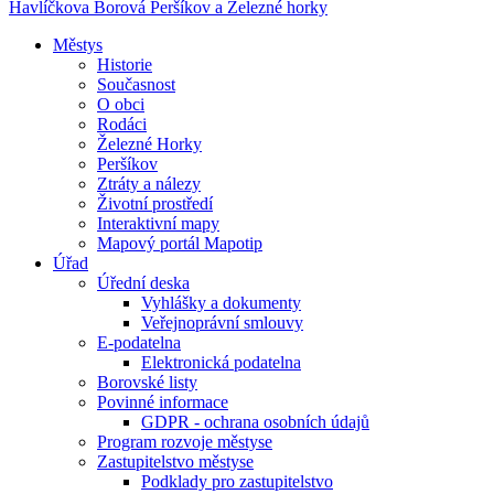
Havlíčkova Borová
Peršíkov a Železné horky
Městys
Historie
Současnost
O obci
Rodáci
Železné Horky
Peršíkov
Ztráty a nálezy
Životní prostředí
Interaktivní mapy
Mapový portál Mapotip
Úřad
Úřední deska
Vyhlášky a dokumenty
Veřejnoprávní smlouvy
E-podatelna
Elektronická podatelna
Borovské listy
Povinné informace
GDPR - ochrana osobních údajů
Program rozvoje městyse
Zastupitelstvo městyse
Podklady pro zastupitelstvo