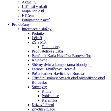
Aktuality
Události v okolí
Mapa událostí
Hlášení
Fotogalerie z akcí
Pro občany
Informace a služby
Podniky
Lékaři
ZŠ a MŠ
Dokumenty
Pečovatelská služba
Památník Karla Havlíčka Borovského
Knihovna
Sběrný dvůr a kompostárna bioodpadu
Farnost Havlíčkova Borová
Pošta Partner Havlíčkova Borová
Oficiální stránky Svazek obcí plynofikace obcí
Borovsko
Suvenýry
Knihy
Pohlednice
Keramika
Krizové řízení
Životní situace