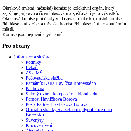
Okrsková (místní, městská) komise je kolektivní orgán, který
zajišťuje přípravu a řízení hlasování a zjišťování jeho výsledků.
Okrsková komise plní úkoly v hlasovacím okrsku; místní komise
řídí hlasování v obci a městská komise řídí hlasování ve statutárním
městě.
Komise jsou nejméně čtyřčlenné.
Pro občany
Informace a služby
Podniky
Lékaři
ZŠ a MŠ
Pečovatelská služba
Památník Karla Havlíčka Borovského
Knihovna
Sběrný dvůr a kompostárna bioodpadu
Farnost Havlíčkova Borová
Pošta Partner Havlíčkova Borová
Oficiální stránky Svazek obcí plynofikace obcí
Borovsko
Suvenýry
Krizové řízení
Životní situace