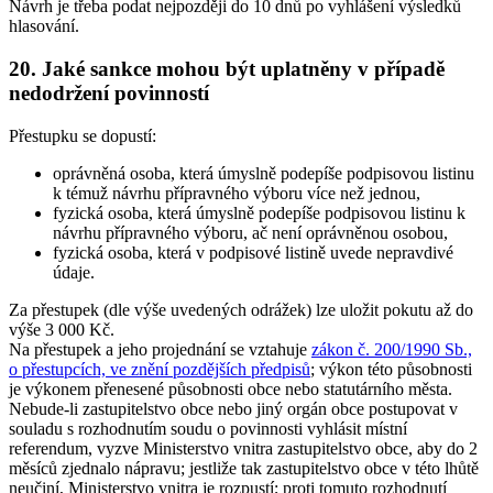
Návrh je třeba podat nejpozději do 10 dnů po vyhlášení výsledků
hlasování.
20. Jaké sankce mohou být uplatněny v případě
nedodržení povinností
Přestupku se dopustí:
oprávněná osoba, která úmyslně podepíše podpisovou listinu
k témuž návrhu přípravného výboru více než jednou,
fyzická osoba, která úmyslně podepíše podpisovou listinu k
návrhu přípravného výboru, ač není oprávněnou osobou,
fyzická osoba, která v podpisové listině uvede nepravdivé
údaje.
Za přestupek (dle výše uvedených odrážek) lze uložit pokutu až do
výše 3 000 Kč.
Na přestupek a jeho projednání se vztahuje
zákon č. 200/1990 Sb.,
o přestupcích, ve znění pozdějších předpisů
; výkon této působnosti
je výkonem přenesené působnosti obce nebo statutárního města.
Nebude-li zastupitelstvo obce nebo jiný orgán obce postupovat v
souladu s rozhodnutím soudu o povinnosti vyhlásit místní
referendum, vyzve Ministerstvo vnitra zastupitelstvo obce, aby do 2
měsíců zjednalo nápravu; jestliže tak zastupitelstvo obce v této lhůtě
neučiní, Ministerstvo vnitra je rozpustí; proti tomuto rozhodnutí