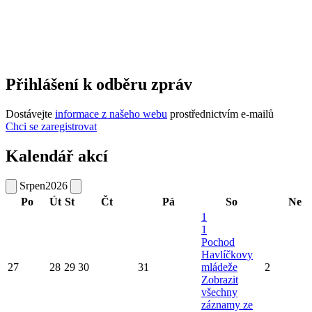
Přihlášení k odběru zpráv
Dostávejte
informace z našeho webu
prostřednictvím e-mailů
Chci se zaregistrovat
Kalendář akcí
Srpen
2026
Po
Út
St
Čt
Pá
So
Ne
1
1
Pochod
Havlíčkovy
27
28
29
30
31
mládeže
2
Zobrazit
všechny
záznamy ze