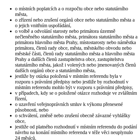
o místních poplatcích a o rozpočtu obce nebo statutárního
města,
o zřízení nebo zrušení orgánů obce nebo statutárního města a
o jejich vnitřním uspořádání,
o volbě a odvolání starosty nebo primátora územně
nečleněného statutárního města, primátora statutárního města a
primátora hlavního města Prahy, místostarosty nebo náměstka
primátora, členů rady obce, města, městského obvodu nebo
městské části, členů rady statutárního města a hlavního města
Prahy a dalších členů zastupitelstva obce, zastupitelstva
statutárního města, jakož i volených nebo jmenovaných členů
dalších orgánů obce a statutárního města,
jestliže by otázka položená v místním referendu byla v
rozporu s právními předpisy nebo jestliže by rozhodnutí v
místním referendu mohlo být v rozporu s právními předpisy,
v případech, kdy se o položené otázce rozhoduje ve zvláštním
řízení,
o uzavření veřejnoprávních smluv k výkonu přenesené
působnosti, nebo
o schválení, změně nebo zrušení obecně závazné vyhlášky
obce,
jestliže od platného rozhodnutí v místním referendu do podání
návrhu na konání místního referenda v téže věci neuplynulo
24 měsíců.