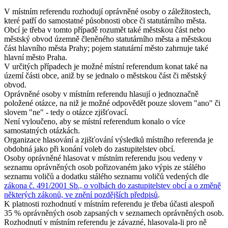
V místním referendu rozhodují oprávněné osoby o záležitostech,
které patří do samostatné působnosti obce či statutárního města.
Obcí je třeba v tomto případě rozumět také městskou část nebo
městský obvod územně členěného statutárního města a městskou
část hlavního města Prahy; pojem statutární město zahrnuje také
hlavní město Praha.
V určitých případech je možné místní referendum konat také na
území části obce, aniž by se jednalo o městskou část či městský
obvod.
Oprávněné osoby v místním referendu hlasují o jednoznačně
položené otázce, na niž je možné odpovědět pouze slovem "ano" či
slovem "ne" - tedy o otázce zjišťovací.
Není vyloučeno, aby se místní referendum konalo o více
samostatných otázkách.
Organizace hlasování a zjišťování výsledků místního referenda je
obdobná jako při konání voleb do zastupitelstev obcí.
Osoby oprávněné hlasovat v místním referendu jsou vedeny v
seznamu oprávněných osob pořizovaném jako výpis ze stálého
seznamu voličů a dodatku stálého seznamu voličů vedených dle
zákona č. 491/2001 Sb., o volbách do zastupitelstev obcí a o změně
některých zákonů, ve znění pozdějších předpisů
.
K platnosti rozhodnutí v místním referendu je třeba účasti alespoň
35 % oprávněných osob zapsaných v seznamech oprávněných osob.
Rozhodnutí v místním referendu je závazné, hlasovala-li pro ně