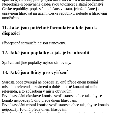
Neprokáže-li oprávněná osoba svou totožnost a státní občanství
České republiky, popř. státní občanství státu, jehož občané jsou
oprávněni hlasovat na území České republiky, nebude jí hlasování
umožněno.
11. Jaké jsou potřebné formuláře a kde jsou k
dispozici
Předepsané formuláře nejsou stanoveny.
12. Jaké jsou poplatky a jak je lze uhradit
Správní ani jiné poplatky nejsou stanoveny.
13. Jaké jsou lhůty pro vyřízení
Starosta obce zveřejní nejpozději 15 dnů přede dnem konání
místního referenda oznámení o době a místě konání místního
referenda, a to způsobem v místě obvyklým.
První zasedání okrskové komise svolá starosta obce tak, aby se
konalo nejpozději 5 dnů přede dnem hlasování.
První zasedání místní komise svolá starosta obce tak, aby se konalo
nejpozději 10 dnů přede dnem hlasování.