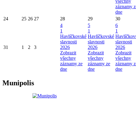
všechny
záznamy z
dne
24
25
26
27
28
29
30
4
5
6
1
1
1
Havlíčkovské
Havlíčkovské
Havlíčkov
slavnosti
slavnosti
slavnosti
31
1
2
3
2026
2026
2026
Zobrazit
Zobrazit
Zobrazit
všechny
všechny
všechny
záznamy ze
záznamy ze
záznamy z
dne
dne
dne
Munipolis