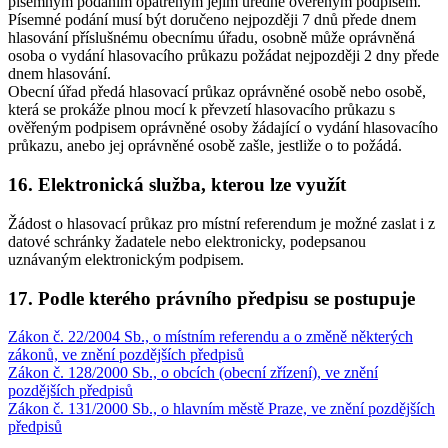
písemným podáním opatřeným jejím úředně ověřeným podpisem.
Písemné podání musí být doručeno nejpozději 7 dnů přede dnem
hlasování příslušnému obecnímu úřadu, osobně může oprávněná
osoba o vydání hlasovacího průkazu požádat nejpozději 2 dny přede
dnem hlasování.
Obecní úřad předá hlasovací průkaz oprávněné osobě nebo osobě,
která se prokáže plnou mocí k převzetí hlasovacího průkazu s
ověřeným podpisem oprávněné osoby žádající o vydání hlasovacího
průkazu, anebo jej oprávněné osobě zašle, jestliže o to požádá.
16. Elektronická služba, kterou lze využít
Žádost o hlasovací průkaz pro místní referendum je možné zaslat i z
datové schránky žadatele nebo elektronicky, podepsanou
uznávaným elektronickým podpisem.
17. Podle kterého právního předpisu se postupuje
Zákon č. 22/2004 Sb., o místním referendu a o změně některých
zákonů, ve znění pozdějších předpisů
Zákon č. 128/2000 Sb., o obcích (obecní zřízení), ve znění
pozdějších předpisů
Zákon č. 131/2000 Sb., o hlavním městě Praze, ve znění pozdějších
předpisů