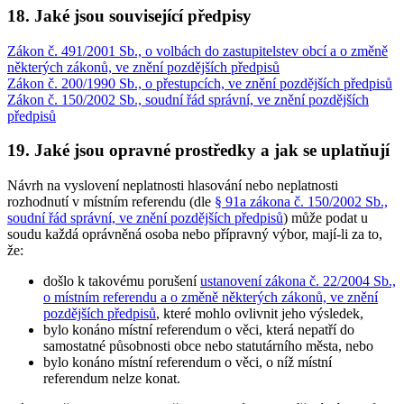
18. Jaké jsou související předpisy
Zákon č. 491/2001 Sb., o volbách do zastupitelstev obcí a o změně
některých zákonů, ve znění pozdějších předpisů
Zákon č. 200/1990 Sb., o přestupcích, ve znění pozdějších předpisů
Zákon č. 150/2002 Sb., soudní řád správní, ve znění pozdějších
předpisů
19. Jaké jsou opravné prostředky a jak se uplatňují
Návrh na vyslovení neplatnosti hlasování nebo neplatnosti
rozhodnutí v místním referendu (dle
§ 91a zákona č. 150/2002 Sb.,
soudní řád správní, ve znění pozdějších předpisů
) může podat u
soudu každá oprávněná osoba nebo přípravný výbor, mají-li za to,
že:
došlo k takovému porušení
ustanovení zákona č. 22/2004 Sb.,
o místním referendu a o změně některých zákonů, ve znění
pozdějších předpisů
, které mohlo ovlivnit jeho výsledek,
bylo konáno místní referendum o věci, která nepatří do
samostatné působnosti obce nebo statutárního města, nebo
bylo konáno místní referendum o věci, o níž místní
referendum nelze konat.