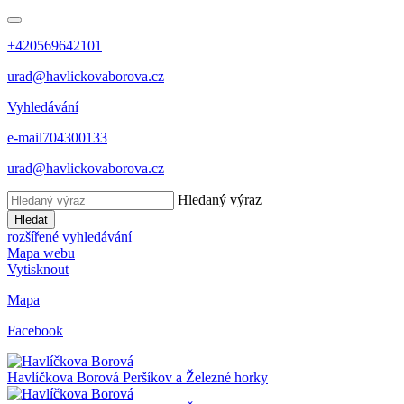
+420569642101
urad@havlickovaborova.cz
Vyhledávání
e-mail
704300133
urad@havlickovaborova.cz
Hledaný výraz
Hledat
rozšířené vyhledávání
Mapa webu
Vytisknout
Mapa
Facebook
Havlíčkova Borová
Peršíkov a Železné horky