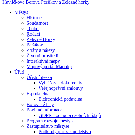
Havlíčkova Borová
Peršíkov a Železné horky
Městys
Historie
Současnost
O obci
Rodáci
Železné Horky
Peršíkov
Ztráty a nálezy
Životní prostředí
Interaktivní mapy
Mapový portál Mapotip
Úřad
Úřední deska
Vyhlášky a dokumenty
Veřejnoprávní smlouvy
E-podatelna
Elektronická podatelna
Borovské listy
Povinné informace
GDPR - ochrana osobních údajů
Program rozvoje městyse
Zastupitelstvo městyse
Podklady pro zastupitelstvo