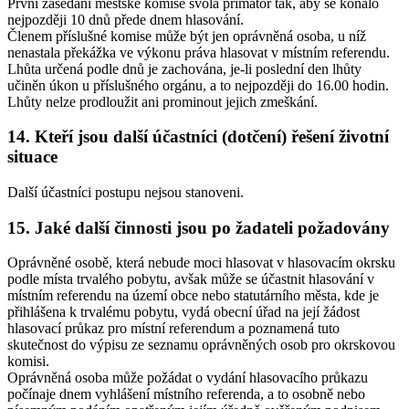
První zasedání městské komise svolá primátor tak, aby se konalo
nejpozději 10 dnů přede dnem hlasování.
Členem příslušné komise může být jen oprávněná osoba, u níž
nenastala překážka ve výkonu práva hlasovat v místním referendu.
Lhůta určená podle dnů je zachována, je-li poslední den lhůty
učiněn úkon u příslušného orgánu, a to nejpozději do 16.00 hodin.
Lhůty nelze prodloužit ani prominout jejich zmeškání.
14. Kteří jsou další účastníci (dotčení) řešení životní
situace
Další účastníci postupu nejsou stanoveni.
15. Jaké další činnosti jsou po žadateli požadovány
Oprávněné osobě, která nebude moci hlasovat v hlasovacím okrsku
podle místa trvalého pobytu, avšak může se účastnit hlasování v
místním referendu na území obce nebo statutárního města, kde je
přihlášena k trvalému pobytu, vydá obecní úřad na její žádost
hlasovací průkaz pro místní referendum a poznamená tuto
skutečnost do výpisu ze seznamu oprávněných osob pro okrskovou
komisi.
Oprávněná osoba může požádat o vydání hlasovacího průkazu
počínaje dnem vyhlášení místního referenda, a to osobně nebo