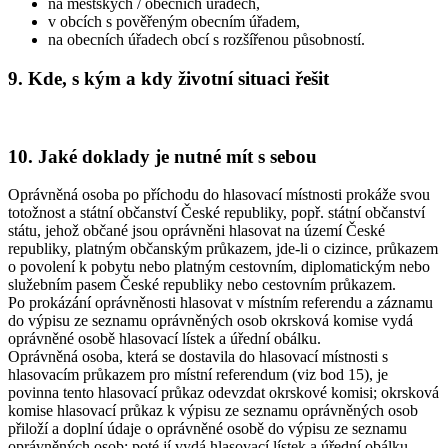
na městských / obecních úřadech,
v obcích s pověřeným obecním úřadem,
na obecních úřadech obcí s rozšířenou působností.
9. Kde, s kým a kdy životní situaci řešit
10. Jaké doklady je nutné mít s sebou
Oprávněná osoba po příchodu do hlasovací místnosti prokáže svou
totožnost a státní občanství České republiky, popř. státní občanství
státu, jehož občané jsou oprávněni hlasovat na území České
republiky, platným občanským průkazem, jde-li o cizince, průkazem
o povolení k pobytu nebo platným cestovním, diplomatickým nebo
služebním pasem České republiky nebo cestovním průkazem.
Po prokázání oprávněnosti hlasovat v místním referendu a záznamu
do výpisu ze seznamu oprávněných osob okrsková komise vydá
oprávněné osobě hlasovací lístek a úřední obálku.
Oprávněná osoba, která se dostavila do hlasovací místnosti s
hlasovacím průkazem pro místní referendum (viz bod 15), je
povinna tento hlasovací průkaz odevzdat okrskové komisi; okrsková
komise hlasovací průkaz k výpisu ze seznamu oprávněných osob
přiloží a doplní údaje o oprávněné osobě do výpisu ze seznamu
oprávněných osob; poté jí vydá hlasovací lístek a úřední obálku.