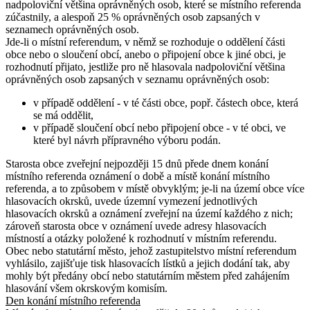
nadpoloviční většina oprávněných osob, které se místního referenda
zúčastnily, a alespoň 25 % oprávněných osob zapsaných v
seznamech oprávněných osob.
Jde-li o místní referendum, v němž se rozhoduje o oddělení části
obce nebo o sloučení obcí, anebo o připojení obce k jiné obci, je
rozhodnutí přijato, jestliže pro ně hlasovala nadpoloviční většina
oprávněných osob zapsaných v seznamu oprávněných osob:
v případě oddělení - v té části obce, popř. částech obce, která
se má oddělit,
v případě sloučení obcí nebo připojení obce - v té obci, ve
které byl návrh přípravného výboru podán.
Starosta obce zveřejní nejpozději 15 dnů přede dnem konání
místního referenda oznámení o době a místě konání místního
referenda, a to způsobem v místě obvyklým; je-li na území obce více
hlasovacích okrsků, uvede územní vymezení jednotlivých
hlasovacích okrsků a oznámení zveřejní na území každého z nich;
zároveň starosta obce v oznámení uvede adresy hlasovacích
místností a otázky položené k rozhodnutí v místním referendu.
Obec nebo statutární město, jehož zastupitelstvo místní referendum
vyhlásilo, zajišťuje tisk hlasovacích lístků a jejich dodání tak, aby
mohly být předány obcí nebo statutárním městem před zahájením
hlasování všem okrskovým komisím.
Den konání místního referenda