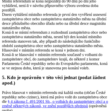
Místní referendum se koná nejpozději do 90 dnů po dni jeho
vyhlášení, není-li v návrhu přípravného výboru uvedena doba
pozdější.
Dnem vyhlášení místního referenda je první den vyvěšení usnesení
zastupitelstva obce nebo zastupitelstva statutárního města na úřední
desce příslušného obecního úřadu nebo na úřední desce magistrátu
statutárního města.
Koná-li se místní referendum z rozhodnutí zastupitelstva obce nebo
zastupitelstva statutárního města, nesmí být den konání místního
referenda stanoven tak, aby připadl do následujícího funkčního
období zastupitelstva obce nebo zastupitelstva statutárního města
.
Hlasování v místním referendu se koná v jednom dni.
Koná-li se hlasování v místním referendu současně s volbami do
zastupitelstev obcí, do zastupitelstev krajů, do některé z komor
Parlamentu České republiky nebo do Evropského parlamentu, koná
se ve stejnou dobu, která je stanovena pro konání voleb.
5. Kdo je oprávněn v této věci jednat (podat žádost
apod.)
Právo hlasovat v místním referendu má každá osoba (občan České
republiky nebo cizinec), která má právo volit do zastupitelstva obce
dle
§ 4 zákona č. 491/2001 Sb., o volbách do zastupitelstev obcí a o
změně některých zákonů, ve znění pozdějších předpisů
(oprávněná
osoba).