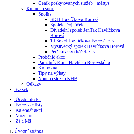
Ceník poskytovaných služeb - městys
Kultura a sport
Spolky
SDH Havlíčkova Borová
Spolek Trojháček
Divadelní spolek JenTak Havlíčkova
Borová
TJ Sokol Havlíčkova Borová, z. s.
Myslivecký spolek Havlíčkova Borová
Peršíkovský dráček z. s.
Proběhlé akce
Památník Karla Havlíčka Borovského
Knihovna
Tipy na výlety
Naučná stezka KHB
Odkazy
Svazek
Úřední deska
Borovské listy
Kalendář akcí
Muzeum
Zš a Mš
Úvodní stránka