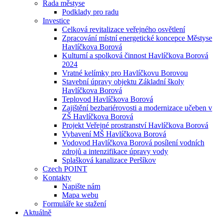
Rada městyse
Podklady pro radu
Investice
Celková revitalizace veřejného osvětlení
Zpracování místní energetické koncepce Městyse
Havlíčkova Borová
Kulturní a spolková činnost Havlíčkova Borová
2024
Vratné kelímky pro Havlíčkovu Borovou
Stavební úpravy objektu Základní školy
Havlíčkova Borová
Teplovod Havlíčkova Borová
Zajištění bezbariérovosti a modernizace učeben v
ZŠ Havlíčkova Borová
Projekt Veřejné prostranství Havlíčkova Borová
Vybavení MŠ Havlíčkova Borová
Vodovod Havlíčkova Borová posílení vodních
zdrojů a intenzifikace úpravy vody
Splašková kanalizace Peršíkov
Czech POINT
Kontakty
Napište nám
Mapa webu
Formuláře ke stažení
Aktuálně