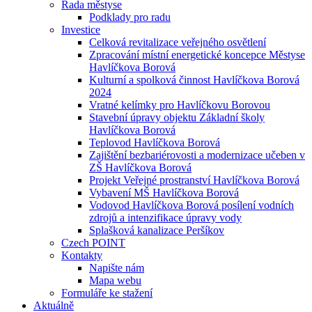
Rada městyse
Podklady pro radu
Investice
Celková revitalizace veřejného osvětlení
Zpracování místní energetické koncepce Městyse
Havlíčkova Borová
Kulturní a spolková činnost Havlíčkova Borová
2024
Vratné kelímky pro Havlíčkovu Borovou
Stavební úpravy objektu Základní školy
Havlíčkova Borová
Teplovod Havlíčkova Borová
Zajištění bezbariérovosti a modernizace učeben v
ZŠ Havlíčkova Borová
Projekt Veřejné prostranství Havlíčkova Borová
Vybavení MŠ Havlíčkova Borová
Vodovod Havlíčkova Borová posílení vodních
zdrojů a intenzifikace úpravy vody
Splašková kanalizace Peršíkov
Czech POINT
Kontakty
Napište nám
Mapa webu
Formuláře ke stažení
Aktuálně