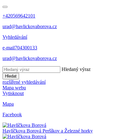
+420569642101
urad@havlickovaborova.cz
Vyhledávání
e-mail
704300133
urad@havlickovaborova.cz
Hledaný výraz
Hledat
rozšířené vyhledávání
Mapa webu
Vytisknout
Mapa
Facebook
Havlíčkova Borová
Peršíkov a Železné horky