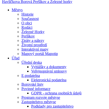
Havlíčkova Borová
Peršíkov a Železné horky
Městys
Historie
Současnost
O obci
Rodáci
Železné Horky
Peršíkov
Ztráty a nálezy
Životní prostředí
Interaktivní mapy
Mapový portál Mapotip
Úřad
Úřední deska
Vyhlášky a dokumenty
Veřejnoprávní smlouvy
E-podatelna
Elektronická podatelna
Borovské listy
Povinné informace
GDPR - ochrana osobních údajů
Program rozvoje městyse
Zastupitelstvo městyse
Podklady pro zastupitelstvo