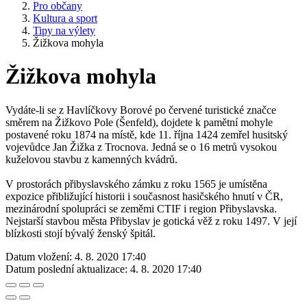
Pro občany
Kultura a sport
Tipy na výlety
Žižkova mohyla
Žižkova mohyla
Vydáte-li se z Havlíčkovy Borové po červené turistické značce
směrem na Žižkovo Pole (Šenfeld), dojdete k pamětní mohyle
postavené roku 1874 na místě, kde 11. října 1424 zemřel husitský
vojevůdce Jan Žižka z Trocnova. Jedná se o 16 metrů vysokou
kuželovou stavbu z kamenných kvádrů.
V prostorách přibyslavského zámku z roku 1565 je umístěna
expozice přibližující historii i současnost hasičského hnutí v ČR,
mezinárodní spolupráci se zeměmi CTIF i region Přibyslavska.
Nejstarší stavbou města Přibyslav je gotická věž z roku 1497. V její
blízkosti stojí bývalý ženský špitál.
Datum vložení:
4. 8. 2020 17:40
Datum poslední aktualizace:
4. 8. 2020 17:40