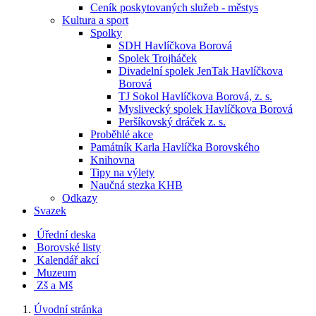
Ceník poskytovaných služeb - městys
Kultura a sport
Spolky
SDH Havlíčkova Borová
Spolek Trojháček
Divadelní spolek JenTak Havlíčkova
Borová
TJ Sokol Havlíčkova Borová, z. s.
Myslivecký spolek Havlíčkova Borová
Peršíkovský dráček z. s.
Proběhlé akce
Památník Karla Havlíčka Borovského
Knihovna
Tipy na výlety
Naučná stezka KHB
Odkazy
Svazek
Úřední deska
Borovské listy
Kalendář akcí
Muzeum
Zš a Mš
Úvodní stránka