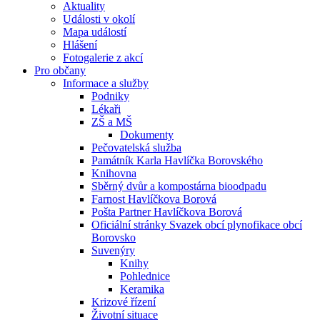
Aktuality
Události v okolí
Mapa událostí
Hlášení
Fotogalerie z akcí
Pro občany
Informace a služby
Podniky
Lékaři
ZŠ a MŠ
Dokumenty
Pečovatelská služba
Památník Karla Havlíčka Borovského
Knihovna
Sběrný dvůr a kompostárna bioodpadu
Farnost Havlíčkova Borová
Pošta Partner Havlíčkova Borová
Oficiální stránky Svazek obcí plynofikace obcí
Borovsko
Suvenýry
Knihy
Pohlednice
Keramika
Krizové řízení
Životní situace