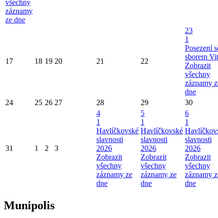
všechny
záznamy
ze dne
23
1
Posezení s
sborem Vi
17
18
19
20
21
22
Zobrazit
všechny
záznamy z
dne
24
25
26
27
28
29
30
4
5
6
1
1
1
Havlíčkovské
Havlíčkovské
Havlíčkov
slavnosti
slavnosti
slavnosti
31
1
2
3
2026
2026
2026
Zobrazit
Zobrazit
Zobrazit
všechny
všechny
všechny
záznamy ze
záznamy ze
záznamy z
dne
dne
dne
Munipolis