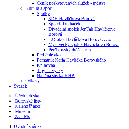
Ceník poskytovaných služeb - městys
Kultura a sport
Spolky
SDH Havlíčkova Borová
Spolek Trojháček
Divadelní spolek JenTak Havlíčkova
Borová
TJ Sokol Havlíčkova Borová, z. s.
Myslivecký spolek Havlíčkova Borová
Peršíkovský dráček z. s.
Proběhlé akce
Památník Karla Havlíčka Borovského
Knihovna
Tipy na výlety
Naučná stezka KHB
Odkazy
Svazek
Úřední deska
Borovské listy
Kalendář akcí
Muzeum
Zš a Mš
Úvodní stránka