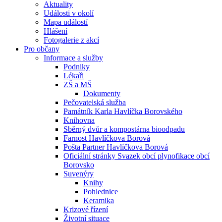
Aktuality
Události v okolí
Mapa událostí
Hlášení
Fotogalerie z akcí
Pro občany
Informace a služby
Podniky
Lékaři
ZŠ a MŠ
Dokumenty
Pečovatelská služba
Památník Karla Havlíčka Borovského
Knihovna
Sběrný dvůr a kompostárna bioodpadu
Farnost Havlíčkova Borová
Pošta Partner Havlíčkova Borová
Oficiální stránky Svazek obcí plynofikace obcí
Borovsko
Suvenýry
Knihy
Pohlednice
Keramika
Krizové řízení
Životní situace