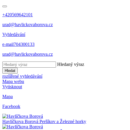
+420569642101
urad@havlickovaborova.cz
Vyhledávání
e-mail
704300133
urad@havlickovaborova.cz
Hledaný výraz
Hledat
rozšířené vyhledávání
Mapa webu
Vytisknout
Mapa
Facebook
Havlíčkova Borová
Peršíkov a Železné horky