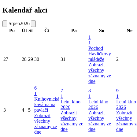
Kalendář akcí
Srpen
2026
Po
Út
St
Čt
Pá
So
Ne
1
1
Pochod
Havlíčkovy
27
28
29
30
31
mládeže
2
Zobrazit
všechny
záznamy ze
dne
6
7
8
9
1
1
1
1
Knihovnická
Letní kino
Letní kino
Letní kino
kavárna na
2026
2026
2026
3
4
5
pavlači
Zobrazit
Zobrazit
Zobrazit
Zobrazit
všechny
všechny
všechny
všechny
záznamy ze
záznamy ze
záznamy z
záznamy ze
dne
dne
dne
dne