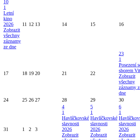
10
1
Letní
kino
2026
11
12
13
14
15
16
Zobrazit
všechny
záznamy
ze dne
23
1
Posezení s
sborem Vi
17
18
19
20
21
22
Zobrazit
všechny
záznamy z
dne
24
25
26
27
28
29
30
4
5
6
1
1
1
Havlíčkovské
Havlíčkovské
Havlíčkov
slavnosti
slavnosti
slavnosti
31
1
2
3
2026
2026
2026
Zobrazit
Zobrazit
Zobrazit