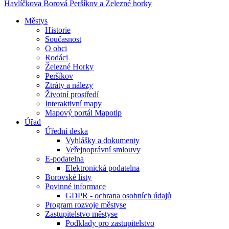
Havlíčkova Borová
Peršíkov a Železné horky
Městys
Historie
Současnost
O obci
Rodáci
Železné Horky
Peršíkov
Ztráty a nálezy
Životní prostředí
Interaktivní mapy
Mapový portál Mapotip
Úřad
Úřední deska
Vyhlášky a dokumenty
Veřejnoprávní smlouvy
E-podatelna
Elektronická podatelna
Borovské listy
Povinné informace
GDPR - ochrana osobních údajů
Program rozvoje městyse
Zastupitelstvo městyse
Podklady pro zastupitelstvo