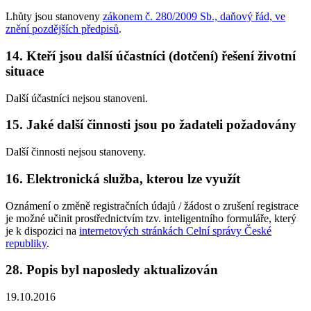
Lhůty jsou stanoveny
zákonem č. 280/2009 Sb., daňový řád, ve
znění pozdějších předpisů
.
14. Kteří jsou další účastníci (dotčení) řešení životní
situace
Další účastníci nejsou stanoveni.
15. Jaké další činnosti jsou po žadateli požadovány
Další činnosti nejsou stanoveny.
16. Elektronická služba, kterou lze využít
Oznámení o změně registračních údajů / žádost o zrušení registrace
je možné učinit prostřednictvím tzv. inteligentního formuláře, který
je k dispozici na
internetových stránkách Celní správy České
republiky
.
28. Popis byl naposledy aktualizován
19.10.2016