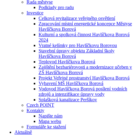
Rada městyse
Podklady pro radu
Investice
Celková revitalizace veřejného osvětlení
Zpracování místní energetické koncepce Městyse
Havlíčkova Borová
Kulturní a spolková činnost Havlíčkova Borová
2024
Vratné kelímky pro Havlíčkovu Borovou
Stavební úpravy objektu Základní školy
Havlíčkova Borová
Teplovod Havlíčkova Borová
Zajištění bezbariérovosti a modernizace učeben v
ZŠ Havlíčkova Borová
Projekt Veřejné prostranství Havlíčkova Borová
Vybavení MŠ Havlíčkova Borová
Vodovod Havlíčkova Borová posílení vodních
zdrojů a intenzifikace úpravy vody
Splašková kanalizace Peršíkov
Czech POINT
Kontakty
Napište nám
Mapa webu
Formuláře ke stažení
Aktuálně