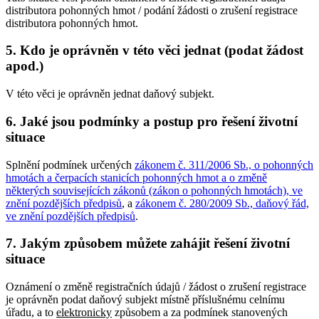
distributora pohonných hmot / podání žádosti o zrušení registrace
distributora pohonných hmot.
5. Kdo je oprávněn v této věci jednat (podat žádost
apod.)
V této věci je oprávněn jednat daňový subjekt.
6. Jaké jsou podmínky a postup pro řešení životní
situace
Splnění podmínek určených
zákonem č. 311/2006 Sb., o pohonných
hmotách a čerpacích stanicích pohonných hmot a o změně
některých souvisejících zákonů (zákon o pohonných hmotách), ve
znění pozdějších předpisů
, a
zákonem č. 280/2009 Sb., daňový řád,
ve znění pozdějších předpisů
.
7. Jakým způsobem můžete zahájit řešení životní
situace
Oznámení o změně registračních údajů / žádost o zrušení registrace
je oprávněn podat daňový subjekt místně příslušnému celnímu
úřadu, a to
elektronicky
způsobem a za podmínek stanovených