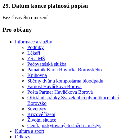
29. Datum konce platnosti popisu
Bez časového omezení.
Pro občany
Informace a služby
Podniky
Lékaři
ZŠ a MŠ
Pečovatelská služba
Památník Karla Havlíčka Borovského
Knihovna
Sběrný dvůr a kompostárna bioodpadu
Farnost Havlíčkova Borová
Pošta Partner Havlíčkova Borová
Oficiální stránky Svazek obcí plynofikace obcí
Borovsko
Suvenýry
Krizové řízení
Životní situace
Ceník poskytovaných služeb - městys
Kultura a sport
Odkazy