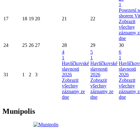
1
Posezení s
sborem Vi
17
18
19
20
21
22
Zobrazit
všechny
záznamy z
dne
24
25
26
27
28
29
30
4
5
6
1
1
1
Havlíčkovské
Havlíčkovské
Havlíčkov
slavnosti
slavnosti
slavnosti
31
1
2
3
2026
2026
2026
Zobrazit
Zobrazit
Zobrazit
všechny
všechny
všechny
záznamy ze
záznamy ze
záznamy z
dne
dne
dne
Munipolis