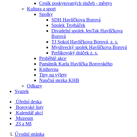
Ceník poskytovaných služeb - městys
Kultura a sport
Spolky
SDH Havlíčkova Borová
Spolek Trojháček
Divadelní spolek JenTak Havlíčkova
Borová
TJ Sokol Havlíčkova Borová, z. s.
Myslivecký spolek Havlíčkova Borová
Peršíkovský dráček z. s.
Proběhlé akce
Památník Karla Havlíčka Borovského
Knihovna
Tipy na výlety
Naučná stezka KHB
Odkazy
Svazek
Úřední deska
Borovské listy
Kalendář akcí
Muzeum
Zš a Mš
Úvodní stránka