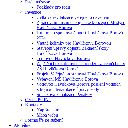
Rada městyse
Podklady pro radu
Investice
Celková revitalizace veřejného osvětlení
Zpracování místní energetické koncepce Městyse
Havlíčkova Borová
Kulturní a spolková činnost Havlíčkova Borová
2024
Vratné kelímky pro Havlíčkovu Borovou
Stavební úpravy objektu Základní školy
Havlíčkova Borová
Teplovod Havlíčkova Borová
Zajištění bezbariérovosti a modernizace učeben v
ZŠ Havlíčkova Borová
Projekt Veřejné prostranství Havlíčkova Borová
Vybavení MŠ Havlíčkova Borová
Vodovod Havlíčkova Borová posílení vodních
zdrojů a intenzifikace úpravy vody
Splašková kanalizace Peršíkov
Czech POINT
Kontakty
Napište nám
Mapa webu
Formuláře ke stažení
Aktuálně