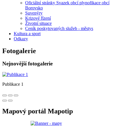
Oficiální stránky Svazek obcí plynofikace obcí
Borovsko
Suvenýry
Krizové řízení
Životní situace
Ceník poskytovaných služeb - městys
Kultura a sport
Odkazy
Fotogalerie
Nejnovější fotogalerie
Publikace 1
Mapový portál Mapotip