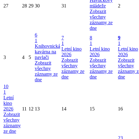
Havlíčkovy
27
28
29
30
31
mládeže
2
Zobrazit
všechny
záznamy ze
dne
6
7
8
9
1
1
1
1
Knihovnická
Letní kino
Letní kino
Letní kino
kavárna na
2026
2026
2026
3
4
5
pavlači
Zobrazit
Zobrazit
Zobrazit
Zobrazit
všechny
všechny
všechny
všechny
záznamy ze
záznamy ze
záznamy z
záznamy ze
dne
dne
dne
dne
10
1
Letní
kino
2026
11
12
13
14
15
16
Zobrazit
všechny
záznamy
ze dne
23