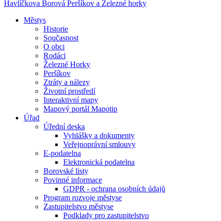
Havlíčkova Borová
Peršíkov a Železné horky
Městys
Historie
Současnost
O obci
Rodáci
Železné Horky
Peršíkov
Ztráty a nálezy
Životní prostředí
Interaktivní mapy
Mapový portál Mapotip
Úřad
Úřední deska
Vyhlášky a dokumenty
Veřejnoprávní smlouvy
E-podatelna
Elektronická podatelna
Borovské listy
Povinné informace
GDPR - ochrana osobních údajů
Program rozvoje městyse
Zastupitelstvo městyse
Podklady pro zastupitelstvo