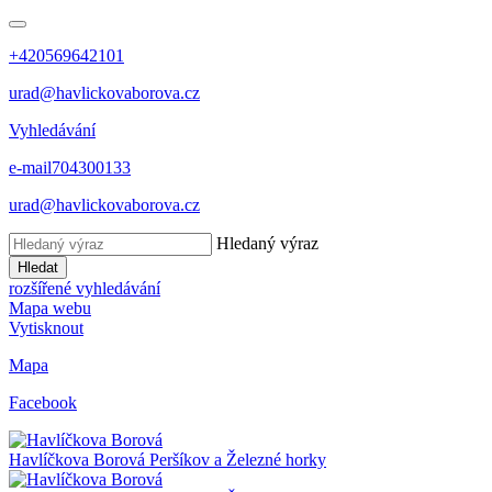
+420569642101
urad@havlickovaborova.cz
Vyhledávání
e-mail
704300133
urad@havlickovaborova.cz
Hledaný výraz
Hledat
rozšířené vyhledávání
Mapa webu
Vytisknout
Mapa
Facebook
Havlíčkova Borová
Peršíkov a Železné horky