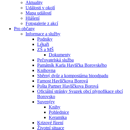
Aktuality
Události v okolí
Mapa událostí
Hlášení
Fotogalerie z akcí
Pro občany
Informace a služby
Podniky
Lékaři
ZŠ a MŠ
Dokumenty
Pečovatelská služba
Památník Karla Havlíčka Borovského
Knihovna
Sběrný dvůr a kompostárna bioodpadu
Farnost Havlíčkova Borová
Pošta Partner Havlíčkova Borová
Oficiální stránky Svazek obcí plynofikace obcí
Borovsko
Suvenýry
Knihy
Pohlednice
Keramika
Krizové řízení
Životní situace