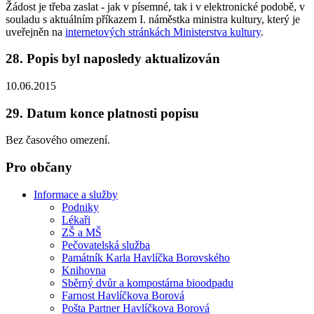
Žádost je třeba zaslat - jak v písemné, tak i v elektronické podobě, v
souladu s aktuálním příkazem I. náměstka ministra kultury, který je
uveřejněn na
internetových stránkách Ministerstva kultury
.
28. Popis byl naposledy aktualizován
10.06.2015
29. Datum konce platnosti popisu
Bez časového omezení.
Pro občany
Informace a služby
Podniky
Lékaři
ZŠ a MŠ
Pečovatelská služba
Památník Karla Havlíčka Borovského
Knihovna
Sběrný dvůr a kompostárna bioodpadu
Farnost Havlíčkova Borová
Pošta Partner Havlíčkova Borová