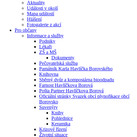
Aktuality
Události v okolí
Mapa událostí
Hlášení
Fotogalerie z akcí
Pro občany
Informace a služby
Podniky
Lékaři
ZŠ a MŠ
Dokumenty
Pečovatelská služba
Památník Karla Havlíčka Borovského
Knihovna
Sběrný dvůr a kompostárna bioodpadu
Farnost Havlíčkova Borová
Pošta Partner Havlíčkova Borová
Oficiální stránky Svazek obcí plynofikace obcí
Borovsko
Suvenýry
Knihy
Pohlednice
Keramika
Krizové řízení
Životní situace