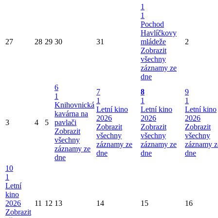
1
1
Pochod
Havlíčkovy
27
28
29
30
31
mládeže
2
Zobrazit
všechny
záznamy ze
dne
6
7
8
9
1
1
1
1
Knihovnická
Letní kino
Letní kino
Letní kino
kavárna na
2026
2026
2026
3
4
5
pavlači
Zobrazit
Zobrazit
Zobrazit
Zobrazit
všechny
všechny
všechny
všechny
záznamy ze
záznamy ze
záznamy z
záznamy ze
dne
dne
dne
dne
10
1
Letní
kino
2026
11
12
13
14
15
16
Zobrazit