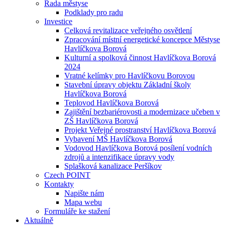
Rada městyse
Podklady pro radu
Investice
Celková revitalizace veřejného osvětlení
Zpracování místní energetické koncepce Městyse
Havlíčkova Borová
Kulturní a spolková činnost Havlíčkova Borová
2024
Vratné kelímky pro Havlíčkovu Borovou
Stavební úpravy objektu Základní školy
Havlíčkova Borová
Teplovod Havlíčkova Borová
Zajištění bezbariérovosti a modernizace učeben v
ZŠ Havlíčkova Borová
Projekt Veřejné prostranství Havlíčkova Borová
Vybavení MŠ Havlíčkova Borová
Vodovod Havlíčkova Borová posílení vodních
zdrojů a intenzifikace úpravy vody
Splašková kanalizace Peršíkov
Czech POINT
Kontakty
Napište nám
Mapa webu
Formuláře ke stažení
Aktuálně