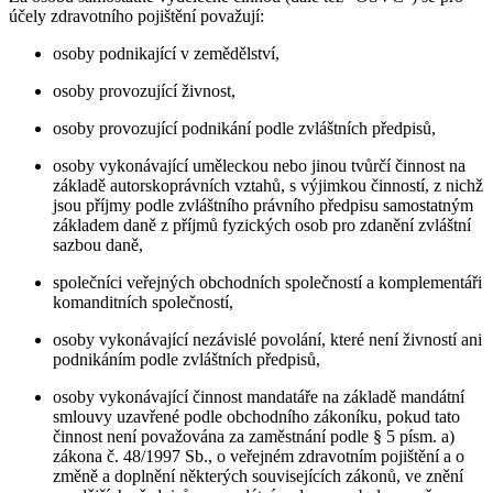
účely zdravotního pojištění považují:
osoby podnikající v zemědělství,
osoby provozující živnost,
osoby provozující podnikání podle zvláštních předpisů,
osoby vykonávající uměleckou nebo jinou tvůrčí činnost na
základě autorskoprávních vztahů, s výjimkou činností, z nichž
jsou příjmy podle zvláštního právního předpisu samostatným
základem daně z příjmů fyzických osob pro zdanění zvláštní
sazbou daně,
společníci veřejných obchodních společností a komplementáři
komanditních společností,
osoby vykonávající nezávislé povolání, které není živností ani
podnikáním podle zvláštních předpisů,
osoby vykonávající činnost mandatáře na základě mandátní
smlouvy uzavřené podle obchodního zákoníku, pokud tato
činnost není považována za zaměstnání podle § 5 písm. a)
zákona č. 48/1997 Sb., o veřejném zdravotním pojištění a o
změně a doplnění některých souvisejících zákonů, ve znění