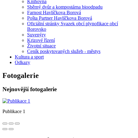
Knihovna
Sběrný dvůr a kompostárna bioodpadu
Farnost Havlíčkova Borová
Pošta Partner Havlíčkova Borová
Oficiální stránky Svazek obcí plynofikace obcí
Borovsko
Suvenýry
Krizové řízení
Životní situace
Ceník poskytovaných služeb - městys
Kultura a sport
Odkazy
Fotogalerie
Nejnovější fotogalerie
Publikace 1