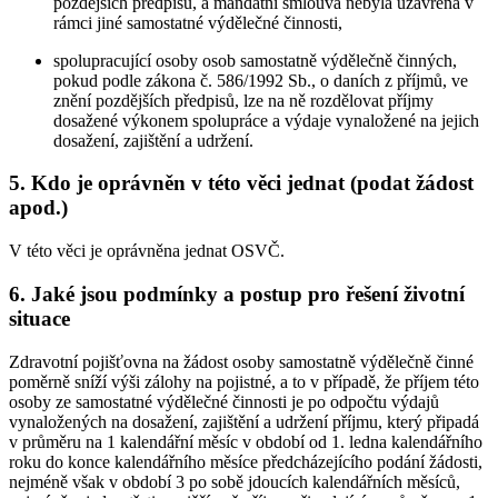
pozdějších předpisů, a mandátní smlouva nebyla uzavřena v
rámci jiné samostatné výdělečné činnosti,
spolupracující osoby osob samostatně výdělečně činných,
pokud podle zákona č. 586/1992 Sb., o daních z příjmů, ve
znění pozdějších předpisů, lze na ně rozdělovat příjmy
dosažené výkonem spolupráce a výdaje vynaložené na jejich
dosažení, zajištění a udržení.
5. Kdo je oprávněn v této věci jednat (podat žádost
apod.)
V této věci je oprávněna jednat OSVČ.
6. Jaké jsou podmínky a postup pro řešení životní
situace
Zdravotní pojišťovna na žádost osoby samostatně výdělečně činné
poměrně sníží výši zálohy na pojistné, a to v případě, že příjem této
osoby ze samostatné výdělečné činnosti je po odpočtu výdajů
vynaložených na dosažení, zajištění a udržení příjmu, který připadá
v průměru na 1 kalendářní měsíc v období od 1. ledna kalendářního
roku do konce kalendářního měsíce předcházejícího podání žádosti,
nejméně však v období 3 po sobě jdoucích kalendářních měsíců,