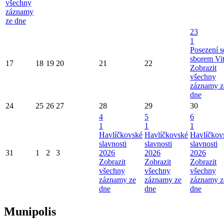
všechny
záznamy
ze dne
23
1
Posezení s
sborem Vi
17
18
19
20
21
22
Zobrazit
všechny
záznamy z
dne
24
25
26
27
28
29
30
4
5
6
1
1
1
Havlíčkovské
Havlíčkovské
Havlíčkov
slavnosti
slavnosti
slavnosti
31
1
2
3
2026
2026
2026
Zobrazit
Zobrazit
Zobrazit
všechny
všechny
všechny
záznamy ze
záznamy ze
záznamy z
dne
dne
dne
Munipolis