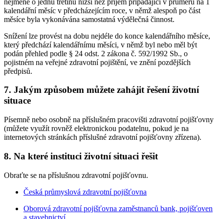
nejméně o jednu třetinu nižší než příjem připadající v průměru na 1
kalendářní měsíc v předcházejícím roce, v němž alespoň po část
měsíce byla vykonávána samostatná výdělečná činnost.
Snížení lze provést na dobu nejdéle do konce kalendářního měsíce,
který předchází kalendářnímu měsíci, v němž byl nebo měl být
podán přehled podle § 24 odst. 2 zákona č. 592/1992 Sb., o
pojistném na veřejné zdravotní pojištění, ve znění pozdějších
předpisů.
7. Jakým způsobem můžete zahájit řešení životní
situace
Písemně nebo osobně na příslušném pracovišti zdravotní pojišťovny
(můžete využít rovněž elektronickou podatelnu, pokud je na
internetových stránkách příslušné zdravotní pojišťovny zřízena).
8. Na které instituci životní situaci řešit
Obraťte se na příslušnou zdravotní pojišťovnu.
Česká průmyslová zdravotní pojišťovna
Oborová zdravotní pojišťovna zaměstnanců bank, pojišťoven
a stavebnictví