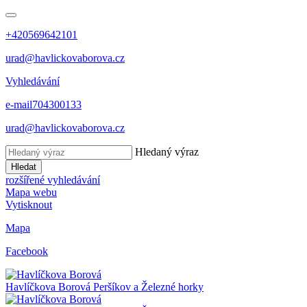
+420569642101
urad@havlickovaborova.cz
Vyhledávání
e-mail
704300133
urad@havlickovaborova.cz
Hledaný výraz
Hledat
rozšířené vyhledávání
Mapa webu
Vytisknout
Mapa
Facebook
Havlíčkova Borová
Peršíkov a Železné horky