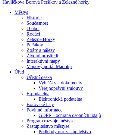
Havlíčkova Borová
Peršíkov a Železné horky
Městys
Historie
Současnost
O obci
Rodáci
Železné Horky
Peršíkov
Ztráty a nálezy
Životní prostředí
Interaktivní mapy
Mapový portál Mapotip
Úřad
Úřední deska
Vyhlášky a dokumenty
Veřejnoprávní smlouvy
E-podatelna
Elektronická podatelna
Borovské listy
Povinné informace
GDPR - ochrana osobních údajů
Program rozvoje městyse
Zastupitelstvo městyse
Podklady pro zastupitelstvo