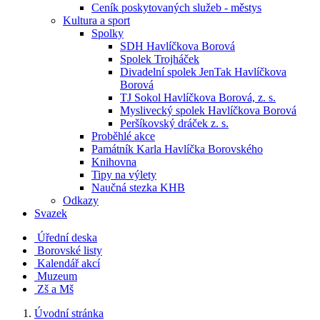
Ceník poskytovaných služeb - městys
Kultura a sport
Spolky
SDH Havlíčkova Borová
Spolek Trojháček
Divadelní spolek JenTak Havlíčkova
Borová
TJ Sokol Havlíčkova Borová, z. s.
Myslivecký spolek Havlíčkova Borová
Peršíkovský dráček z. s.
Proběhlé akce
Památník Karla Havlíčka Borovského
Knihovna
Tipy na výlety
Naučná stezka KHB
Odkazy
Svazek
Úřední deska
Borovské listy
Kalendář akcí
Muzeum
Zš a Mš
Úvodní stránka