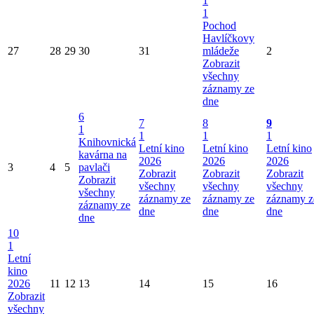
1
1
Pochod
Havlíčkovy
27
28
29
30
31
mládeže
2
Zobrazit
všechny
záznamy ze
dne
6
7
8
9
1
1
1
1
Knihovnická
Letní kino
Letní kino
Letní kino
kavárna na
2026
2026
2026
3
4
5
pavlači
Zobrazit
Zobrazit
Zobrazit
Zobrazit
všechny
všechny
všechny
všechny
záznamy ze
záznamy ze
záznamy z
záznamy ze
dne
dne
dne
dne
10
1
Letní
kino
2026
11
12
13
14
15
16
Zobrazit
všechny