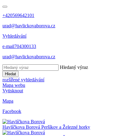
+420569642101
urad@havlickovaborova.cz
Vyhledávání
e-mail
704300133
urad@havlickovaborova.cz
Hledaný výraz
Hledat
rozšířené vyhledávání
Mapa webu
Vytisknout
Mapa
Facebook
Havlíčkova Borová
Peršíkov a Železné horky