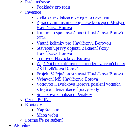
Rada městyse
Podklady pro radu
Investice
Celková revitalizace veřejného osvětlení
Zpracování místní energetické koncepce Městyse
Havlíčkova Borová
Kulturní a spolková činnost Havlíčkova Borová
2024
Vratné kelímky pro Havlíčkovu Borovou
Stavební úpravy objektu Základní školy
Havlíčkova Borová
Teplovod Havlíčkova Borová
Zajištění bezbariérovosti a modernizace učeben v
ZŠ Havlíčkova Borová
Projekt Veřejné prostranství Havlíčkova Borová
Vybavení MŠ Havlíčkova Borová
Vodovod Havlíčkova Borová posílení vodních
zdrojů a intenzifikace úpravy vody
Splašková kanalizace Peršíkov
Czech POINT
Kontakty
Napište nám
Mapa webu
Formuláře ke stažení
Aktuálně