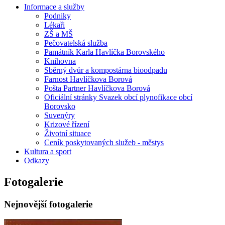
Informace a služby
Podniky
Lékaři
ZŠ a MŠ
Pečovatelská služba
Památník Karla Havlíčka Borovského
Knihovna
Sběrný dvůr a kompostárna bioodpadu
Farnost Havlíčkova Borová
Pošta Partner Havlíčkova Borová
Oficiální stránky Svazek obcí plynofikace obcí
Borovsko
Suvenýry
Krizové řízení
Životní situace
Ceník poskytovaných služeb - městys
Kultura a sport
Odkazy
Fotogalerie
Nejnovější fotogalerie