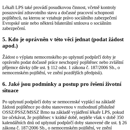
Lékaři LPS také provádí posudkovou činnost, včetně kontroly
posuzování zdravotního stavu a dočasné pracovní schopnosti
pojištěnců, na kterou se vztahuje právo sociálního zabezpečení
Evropské unie nebo některá bilaterální smlouva o sociálním
zabezpečení.
5. Kdo je oprávněn v této věci jednat (podat žádost
apod.)
Žádost o výplatu nemocenského po uplynutí podpůrčí doby je
oprávněn podat dočasně práce neschopný pojištěnec nebo zvláštní
příjemce dávky (dle ust. § 112 odst. 1 zákona č. 187/2006 Sb., o
nemocenském pojištění, ve znění pozdějších předpisů).
6. Jaké jsou podmínky a postup pro řešení životní
situace
Po uplynutí podpůrčí doby se nemocenské vyplácí na základě
žádosti pojištěnce po dobu stanovenou v rozhodnutí příslušné
OSSZ/PSSZ/MSSZ Brno na základě vyjádření lékaře LPS, pokud
lze očekávat, že pojištěnec v krátké době, nejdéle však v době 350
kalendářních dnů od uplynutí podpůrčí doby stanovené dle ust. § 26
zákona č. 187/2006 Sb., o nemocenském pojištění, ve znění