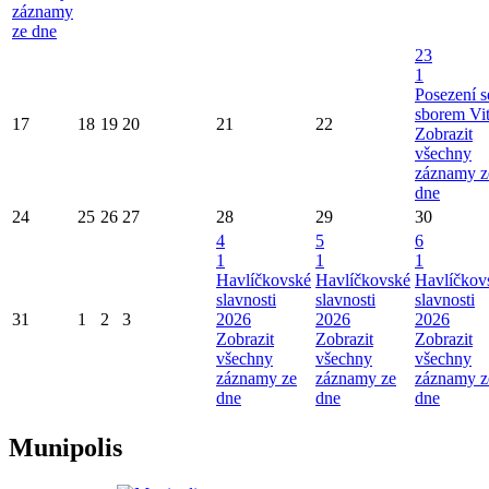
záznamy
ze dne
23
1
Posezení s
sborem Vi
17
18
19
20
21
22
Zobrazit
všechny
záznamy z
dne
24
25
26
27
28
29
30
4
5
6
1
1
1
Havlíčkovské
Havlíčkovské
Havlíčkov
slavnosti
slavnosti
slavnosti
31
1
2
3
2026
2026
2026
Zobrazit
Zobrazit
Zobrazit
všechny
všechny
všechny
záznamy ze
záznamy ze
záznamy z
dne
dne
dne
Munipolis