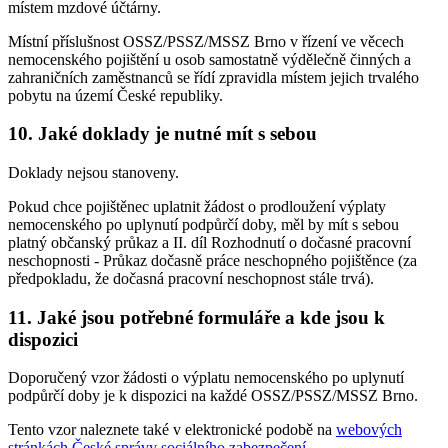
místem mzdové účtárny.
Místní příslušnost OSSZ/PSSZ/MSSZ Brno v řízení ve věcech
nemocenského pojištění u osob samostatně výdělečně činných a
zahraničních zaměstnanců se řídí zpravidla místem jejich trvalého
pobytu na území České republiky.
10. Jaké doklady je nutné mít s sebou
Doklady nejsou stanoveny.
Pokud chce pojištěnec uplatnit žádost o prodloužení výplaty
nemocenského po uplynutí podpůrčí doby, měl by mít s sebou
platný občanský průkaz a II. díl Rozhodnutí o dočasné pracovní
neschopnosti - Průkaz dočasně práce neschopného pojištěnce (za
předpokladu, že dočasná pracovní neschopnost stále trvá).
11. Jaké jsou potřebné formuláře a kde jsou k
dispozici
Doporučený vzor žádosti o výplatu nemocenského po uplynutí
podpůrčí doby je k dispozici na každé OSSZ/PSSZ/MSSZ Brno.
Tento vzor naleznete také v elektronické podobě na
webových
stránkách České správy sociálního zabezpečení
.