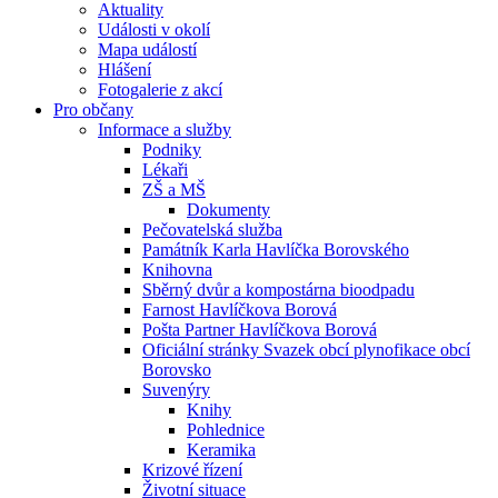
Aktuality
Události v okolí
Mapa událostí
Hlášení
Fotogalerie z akcí
Pro občany
Informace a služby
Podniky
Lékaři
ZŠ a MŠ
Dokumenty
Pečovatelská služba
Památník Karla Havlíčka Borovského
Knihovna
Sběrný dvůr a kompostárna bioodpadu
Farnost Havlíčkova Borová
Pošta Partner Havlíčkova Borová
Oficiální stránky Svazek obcí plynofikace obcí
Borovsko
Suvenýry
Knihy
Pohlednice
Keramika
Krizové řízení
Životní situace