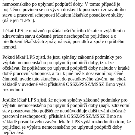
nemocenského po uplynutí podpůrčí doby. V tomto případě je
pojištěnec povinen se na výzvu dostavit k posouzení zdravotního
stavu a pracovní schopnosti lékařem lékařské posudkové služby
(dále jen "LPS").
Lékař LPS je oprávněn požádat ošetřujícího lékaře o vyjádření o
zdravotním stavu dočasně práce neschopného pojištěnce a o
předložení lékařských zpráv, nálezů, posudků a zpráv o průběhu
nemoci.
Pokud lékař LPS zjistí, že jsou splněny zákonné podmínky pro
výplatu nemocenského po uplynutí podpůrčí doby, tzn. lze
očekávat, že pojištěnec po uplynutí podpůrčí doby nabude v krátké
době pracovní schopnost, a to i k jiné než k dosavadní pojištěné
činnosti, uvede tuto skutečnost do posudkového závěru, na jehož
základě v uvedené věci příslušná OSSZ/PSSZ/MSSZ Brno vydá
rozhodnutí.
Jestliže lékař LPS zjistí, že nejsou splněny zákonné podmínky pro
výplatu nemocenského po uplynutí podpůrčí doby (např. zdravotní
stav posuzovaného pojištěnce neodůvodňuje další trvání dočasné
pracovní neschopnosti), příslušná OSSZ/PSSZ/MSSZ Brno na
základě posudkového závěru lékaře LPS vydá rozhodnutí o tom, že
pojištěnci se výplata nemocenského po uplynutí podpůrčí doby
nepřiznává.