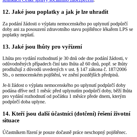
12. Jaké jsou poplatky a jak je lze uhradit
Za podání žádosti o výplatu nemocenského po uplynutí podpůrčí
doby ani za posouzení zdravotního stavu pojištěnce lékařem LPS se
poplatky neplatí.
13. Jaké jsou lhůty pro vyřízení
Lhůta pro vydání rozhodnutí je 30 dnů ode dne podání žádosti, v
odůvodněných případech činí tato lhůta až 60 dnů, popř. se lhůty
prodlužují z důvodů uvedených v ust. § 147 zákona č. 187/2006
Sb., o nemocenském pojištění, ve znění pozdějších předpisů.
Je-li žádost o výplatu nemocenského po uplynutí podpůrčí doby
podána dříve než 1 měsíc před uplynutím podpůrčí doby, běží lhůta
pro vydání rozhodnutí od počátku 1 měsíce přede dnem, kterým
podpůrčí doba uplyne.
14. Kteří jsou další účastníci (dotčení) řešení životní
situace
Účastníkem řízení je pouze dočasně práce neschopný pojištěnec.