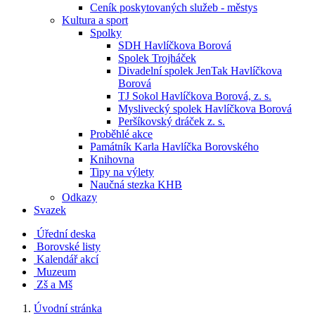
Ceník poskytovaných služeb - městys
Kultura a sport
Spolky
SDH Havlíčkova Borová
Spolek Trojháček
Divadelní spolek JenTak Havlíčkova
Borová
TJ Sokol Havlíčkova Borová, z. s.
Myslivecký spolek Havlíčkova Borová
Peršíkovský dráček z. s.
Proběhlé akce
Památník Karla Havlíčka Borovského
Knihovna
Tipy na výlety
Naučná stezka KHB
Odkazy
Svazek
Úřední deska
Borovské listy
Kalendář akcí
Muzeum
Zš a Mš
Úvodní stránka