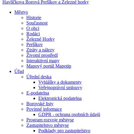
Havlíčkova Borová
Peršíkov a Železné horky
Městys
Historie
Současnost
O obci
Rodáci
Železné Horky
Peršíkov
Ztráty a nálezy
Životní prostředí
Interaktivní mapy
Mapový portál Mapotip
Úřad
Úřední deska
Vyhlášky a dokumenty
Veřejnoprávní smlouvy
E-podatelna
Elektronická podatelna
Borovské listy
Povinné informace
GDPR - ochrana osobních údajů
Program rozvoje městyse
Zastupitelstvo městyse
Podklady pro zastupitelstvo