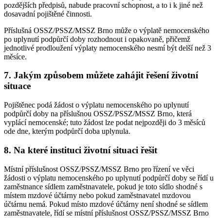
pozdějších předpisů, nabude pracovní schopnost, a to i k jiné než
dosavadní pojištěné činnosti.
Příslušná OSSZ/PSSZ/MSSZ Brno může o výplatě nemocenského
po uplynutí podpůrčí doby rozhodnout i opakovaně, přičemž
jednotlivé prodloužení výplaty nemocenského nesmí být delší než 3
měsíce.
7. Jakým způsobem můžete zahájit řešení životní
situace
Pojištěnec podá žádost o výplatu nemocenského po uplynutí
podpůrčí doby na příslušnou OSSZ/PSSZ/MSSZ Brno, která
vyplácí nemocenské; tuto žádost lze podat nejpozději do 3 měsíců
ode dne, kterým podpůrčí doba uplynula.
8. Na které instituci životní situaci řešit
Místní příslušnost OSSZ/PSSZ/MSSZ Brno pro řízení ve věci
žádosti o výplatu nemocenského po uplynutí podpůrčí doby se řídí u
zaměstnance sídlem zaměstnavatele, pokud je toto sídlo shodné s
místem mzdové účtárny nebo pokud zaměstnavatel mzdovou
účtárnu nemá. Pokud místo mzdové účtárny není shodné se sídlem
zaměstnavatele, řídí se místní příslušnost OSSZ/PSSZ/MSSZ Brno