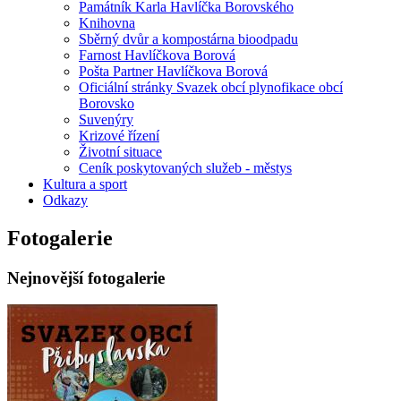
Památník Karla Havlíčka Borovského
Knihovna
Sběrný dvůr a kompostárna bioodpadu
Farnost Havlíčkova Borová
Pošta Partner Havlíčkova Borová
Oficiální stránky Svazek obcí plynofikace obcí
Borovsko
Suvenýry
Krizové řízení
Životní situace
Ceník poskytovaných služeb - městys
Kultura a sport
Odkazy
Fotogalerie
Nejnovější fotogalerie