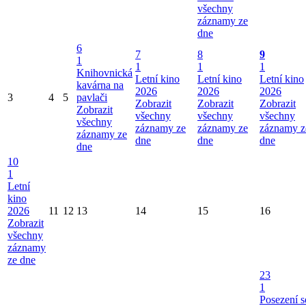
všechny
záznamy ze
dne
6
7
8
9
1
1
1
1
Knihovnická
Letní kino
Letní kino
Letní kino
kavárna na
2026
2026
2026
3
4
5
pavlači
Zobrazit
Zobrazit
Zobrazit
Zobrazit
všechny
všechny
všechny
všechny
záznamy ze
záznamy ze
záznamy z
záznamy ze
dne
dne
dne
dne
10
1
Letní
kino
2026
11
12
13
14
15
16
Zobrazit
všechny
záznamy
ze dne
23
1
Posezení s