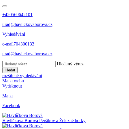
+420569642101
urad@havlickovaborova.cz
Vyhledávání
e-mail
704300133
urad@havlickovaborova.cz
Hledaný výraz
Hledat
rozšířené vyhledávání
Mapa webu
Vytisknout
Mapa
Facebook
Havlíčkova Borová
Peršíkov a Železné horky