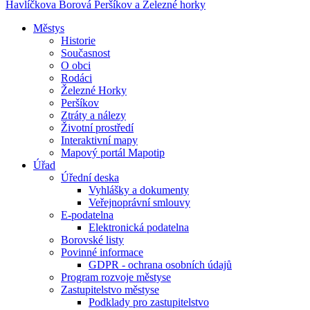
Havlíčkova Borová
Peršíkov a Železné horky
Městys
Historie
Současnost
O obci
Rodáci
Železné Horky
Peršíkov
Ztráty a nálezy
Životní prostředí
Interaktivní mapy
Mapový portál Mapotip
Úřad
Úřední deska
Vyhlášky a dokumenty
Veřejnoprávní smlouvy
E-podatelna
Elektronická podatelna
Borovské listy
Povinné informace
GDPR - ochrana osobních údajů
Program rozvoje městyse
Zastupitelstvo městyse
Podklady pro zastupitelstvo