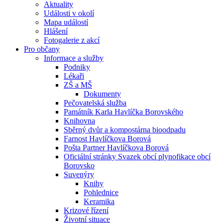
Aktuality
Události v okolí
Mapa událostí
Hlášení
Fotogalerie z akcí
Pro občany
Informace a služby
Podniky
Lékaři
ZŠ a MŠ
Dokumenty
Pečovatelská služba
Památník Karla Havlíčka Borovského
Knihovna
Sběrný dvůr a kompostárna bioodpadu
Farnost Havlíčkova Borová
Pošta Partner Havlíčkova Borová
Oficiální stránky Svazek obcí plynofikace obcí
Borovsko
Suvenýry
Knihy
Pohlednice
Keramika
Krizové řízení
Životní situace