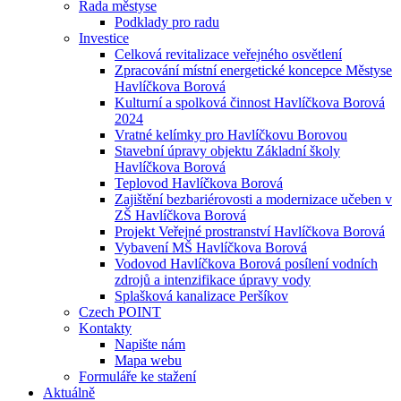
Rada městyse
Podklady pro radu
Investice
Celková revitalizace veřejného osvětlení
Zpracování místní energetické koncepce Městyse
Havlíčkova Borová
Kulturní a spolková činnost Havlíčkova Borová
2024
Vratné kelímky pro Havlíčkovu Borovou
Stavební úpravy objektu Základní školy
Havlíčkova Borová
Teplovod Havlíčkova Borová
Zajištění bezbariérovosti a modernizace učeben v
ZŠ Havlíčkova Borová
Projekt Veřejné prostranství Havlíčkova Borová
Vybavení MŠ Havlíčkova Borová
Vodovod Havlíčkova Borová posílení vodních
zdrojů a intenzifikace úpravy vody
Splašková kanalizace Peršíkov
Czech POINT
Kontakty
Napište nám
Mapa webu
Formuláře ke stažení
Aktuálně