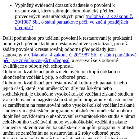
Vyplněný evidenční dotazník žadatele o povolení k
restaurování, který zahrnuje chronologický přehled
provedených restaurátorských prací (
příloha č. 2 k zákonu č.
20/1987 Sb., o státní památkové péči, ve znění pozdějších
předpisů
)
Další podmínkou pro udělení povolení k restaurování je prokázání
odborných předpokladů pro restaurování ve specializaci, pro níž
žádáte povolení k restaurování; odborné předpoklady jsou
stanoveny v
§ 14a odst. 4 zákona č. 20/1987 Sb., o státní památkové
péči, ve znění pozdějších předpisů
, a sestávají se z odborné
kvalifikace a odborných schopností.
Odbornou kvalifikaci prokazujete ověřenou kopií dokladu o
ukončeném vzdělání, příp. o odborné praxi.
Odbornou kvalifikací pro restaurování kulturních památek nebo
jejich částí, které jsou
uměleckými díly malířskými nebo
sochařskými
, je ukončené vysokoškolské vzdělání získané studiem
v akreditovaném magisterském studijním programu v oblasti umění
se zaměřením na restaurování nebo vysokoškolské vzdělání získané
studiem v magisterském programu v příslušném uměleckém oboru
doplněné osvědčením o absolvování restaurátorského studia v rámci
celoživotního vzdělávání, nebo vysokoškolské vzdělání získané
studiem v akreditovaném bakalářském studijním programu v oblasti
umění se zaměřením na restaurování a 2 roky odborné praxe.
Pro restaurování kulturních památek nebo jejich částí, které jsou