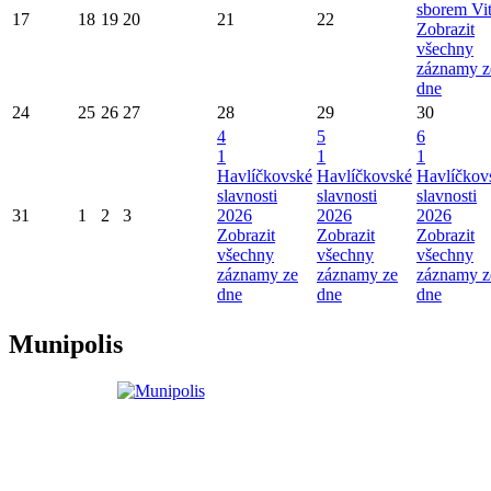
sborem Vi
17
18
19
20
21
22
Zobrazit
všechny
záznamy z
dne
24
25
26
27
28
29
30
4
5
6
1
1
1
Havlíčkovské
Havlíčkovské
Havlíčkov
slavnosti
slavnosti
slavnosti
31
1
2
3
2026
2026
2026
Zobrazit
Zobrazit
Zobrazit
všechny
všechny
všechny
záznamy ze
záznamy ze
záznamy z
dne
dne
dne
Munipolis