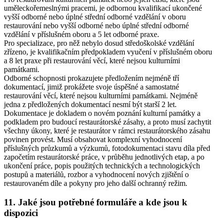
uměleckořemeslnými pracemi
, je odbornou kvalifikací ukončené
vyšší odborné nebo úplné střední odborné vzdělání v oboru
restaurování nebo vyšší odborné nebo úplné střední odborné
vzdělání v příslušném oboru a 5 let odborné praxe.
Pro
specializace
, pro něž nebylo dosud středoškolské vzdělání
zřízeno, je kvalifikačním předpokladem vyučení v příslušném oboru
a 8 let praxe při restaurování věcí, které nejsou kulturními
památkami.
Odborné schopnosti prokazujete předložením nejméně tří
dokumentací, jimiž prokážete svoje úspěšné a samostatné
restaurování věcí, které nejsou kulturními památkami. Nejméně
jedna z předložených dokumentací nesmí být starší 2 let.
Dokumentace je dokladem o novém poznání kulturní památky a
podkladem pro budoucí restaurátorské zásahy, a proto musí zachytit
všechny úkony, které je restaurátor v rámci restaurátorského zásahu
povinen provést. Musí obsahovat komplexní vyhodnocení
příslušných průzkumů a výzkumů, fotodokumentaci stavu díla před
započetím restaurátorské práce, v průběhu jednotlivých etap, a po
ukončení práce, popis použitých technických a technologických
postupů a materiálů, rozbor a vyhodnocení nových zjištění o
restaurovaném díle a pokyny pro jeho další ochranný režim.
11. Jaké jsou potřebné formuláře a kde jsou k
dispozici