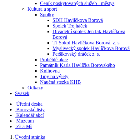
Ceník poskytovaných služeb - městys
Kultura a sport
Spolky
SDH Havlíčkova Borová
Spolek Trojháček
Divadelní spolek JenTak Havlíčkova
Borová
TJ Sokol Havlíčkova Borová, z. s.
Myslivecký spolek Havlíčkova Borová
Peršíkovský dráček z. s.
Proběhlé akce
Památník Karla Havlíčka Borovského
Knihovna
Tipy na výlety
Naučná stezka KHB
Odkazy
Svazek
Úřední deska
Borovské listy
Kalendář akcí
Muzeum
Zš a Mš
Úvodní stránka