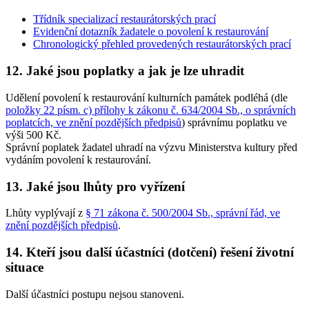
Třídník specializací restaurátorských prací
Evidenční dotazník žadatele o povolení k restaurování
Chronologický přehled provedených restaurátorských prací
12. Jaké jsou poplatky a jak je lze uhradit
Udělení povolení k restaurování kulturních památek podléhá (dle
položky 22 písm. c) přílohy k zákonu č. 634/2004 Sb., o správních
poplatcích, ve znění pozdějších předpisů
) správnímu poplatku ve
výši 500 Kč.
Správní poplatek žadatel uhradí na výzvu Ministerstva kultury před
vydáním povolení k restaurování.
13. Jaké jsou lhůty pro vyřízení
Lhůty vyplývají z
§ 71 zákona č. 500/2004 Sb., správní řád, ve
znění pozdějších předpisů
.
14. Kteří jsou další účastníci (dotčení) řešení životní
situace
Další účastníci postupu nejsou stanoveni.