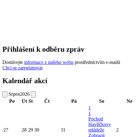
Přihlášení k odběru zpráv
Dostávejte
informace z našeho webu
prostřednictvím e-mailů
Chci se zaregistrovat
Kalendář akcí
Srpen
2026
Po
Út
St
Čt
Pá
So
Ne
1
1
Pochod
Havlíčkovy
27
28
29
30
31
mládeže
2
Zobrazit