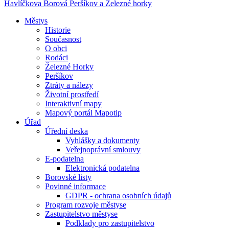
Havlíčkova Borová
Peršíkov a Železné horky
Městys
Historie
Současnost
O obci
Rodáci
Železné Horky
Peršíkov
Ztráty a nálezy
Životní prostředí
Interaktivní mapy
Mapový portál Mapotip
Úřad
Úřední deska
Vyhlášky a dokumenty
Veřejnoprávní smlouvy
E-podatelna
Elektronická podatelna
Borovské listy
Povinné informace
GDPR - ochrana osobních údajů
Program rozvoje městyse
Zastupitelstvo městyse
Podklady pro zastupitelstvo