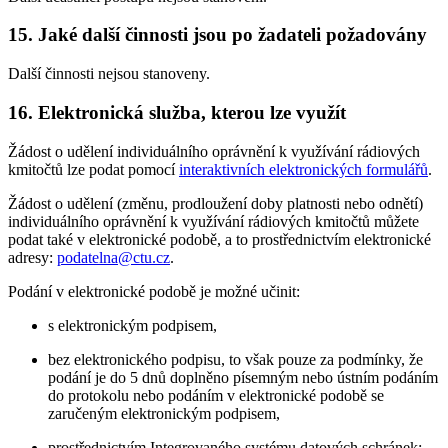
15. Jaké další činnosti jsou po žadateli požadovány
Další činnosti nejsou stanoveny.
16. Elektronická služba, kterou lze využít
Žádost o udělení individuálního oprávnění k využívání rádiových
kmitočtů lze podat pomocí
interaktivních elektronických formulářů
.
Žádost o udělení (změnu, prodloužení doby platnosti nebo odnětí)
individuálního oprávnění k využívání rádiových kmitočtů můžete
podat také v elektronické podobě, a to prostřednictvím elektronické
adresy:
podatelna@ctu.cz
.
Podání v elektronické podobě je možné učinit:
s elektronickým podpisem,
bez elektronického podpisu, to však pouze za podmínky, že
podání je do 5 dnů doplněno písemným nebo ústním podáním
do protokolu nebo podáním v elektronické podobě se
zaručeným elektronickým podpisem,
prostřednictvím Integrovaného systému datových schránek;