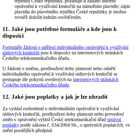
rejstříku České republiky, požaduje-li žadatel udělení
oprávnění k využívání kmitočtů na námořním plavidle; zápis
plavidla do plavebního rejstříku České republiky je možno
rovněž doložit lodním osvědčením.
11. Jaké jsou potřebné formuláře a kde jsou k
dispozici
Formuláře žádosti o udělení individuálního oprávnění k využívání
rádiových kmitočtů
jsou k dispozici na internetových stránkách
Českého telekomunikačního úřadu.
U žádosti o změnu, prodloužení doby platnosti nebo odnětí
individuálního oprávnění k využívání rádiových kmitočtů se
postupuje dle pokynů uvedených na
internetových stránkách
Českého telekomunikačního úřadu
.
12. Jaké jsou poplatky a jak je lze uhradit
Za vydání rozhodnutí o individuálním oprávnění k využívání
rádiových kmitočtů, prodloužení doby platnosti nebo provedení
změn v oprávnění vybírá Český telekomunikační úřad
správní
poplatky
podle zákona č. 634/2004 Sb., o správních poplatcích, ve
znění pozdějších předpisů.