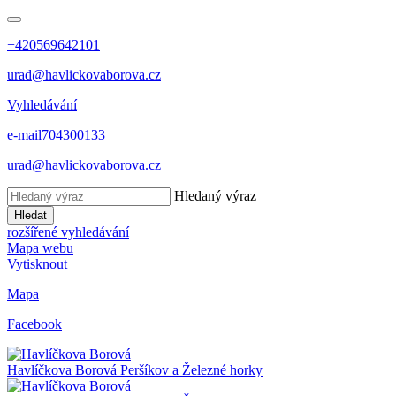
+420569642101
urad@havlickovaborova.cz
Vyhledávání
e-mail
704300133
urad@havlickovaborova.cz
Hledaný výraz
Hledat
rozšířené vyhledávání
Mapa webu
Vytisknout
Mapa
Facebook
Havlíčkova Borová
Peršíkov a Železné horky