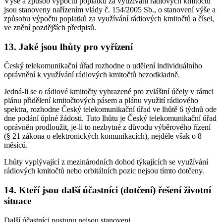
Výše a způsob výpočtu poplatků za využívání rádiových kmitočtů
jsou stanoveny nařízením vlády č. 154/2005 Sb., o stanovení výše a
způsobu výpočtu poplatků za využívání rádiových kmitočtů a čísel,
ve znění pozdějších předpisů.
13. Jaké jsou lhůty pro vyřízení
Český telekomunikační úřad rozhodne o udělení individuálního
oprávnění k využívání rádiových kmitočtů bezodkladně.
Jedná-li se o rádiové kmitočty vyhrazené pro zvláštní účely v rámci
plánu přidělení kmitočtových pásem a plánu využití rádiového
spektra, rozhodne Český telekomunikační úřad ve lhůtě 6 týdnů ode
dne podání úplné žádosti. Tuto lhůtu je Český telekomunikační úřad
oprávněn prodloužit, je-li to nezbytné z důvodu výběrového řízení
(§ 21 zákona o elektronických komunikacích), nejdéle však o 8
měsíců.
Lhůty vyplývající z mezinárodních dohod týkajících se využívání
rádiových kmitočtů nebo orbitálních pozic nejsou tímto dotčeny.
14. Kteří jsou další účastníci (dotčení) řešení životní
situace
Další účastníci postupu nejsou stanoveni.