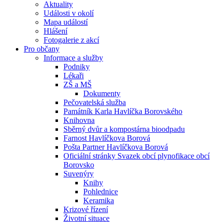
Aktuality
Události v okolí
Mapa událostí
Hlášení
Fotogalerie z akcí
Pro občany
Informace a služby
Podniky
Lékaři
ZŠ a MŠ
Dokumenty
Pečovatelská služba
Památník Karla Havlíčka Borovského
Knihovna
Sběrný dvůr a kompostárna bioodpadu
Farnost Havlíčkova Borová
Pošta Partner Havlíčkova Borová
Oficiální stránky Svazek obcí plynofikace obcí
Borovsko
Suvenýry
Knihy
Pohlednice
Keramika
Krizové řízení
Životní situace