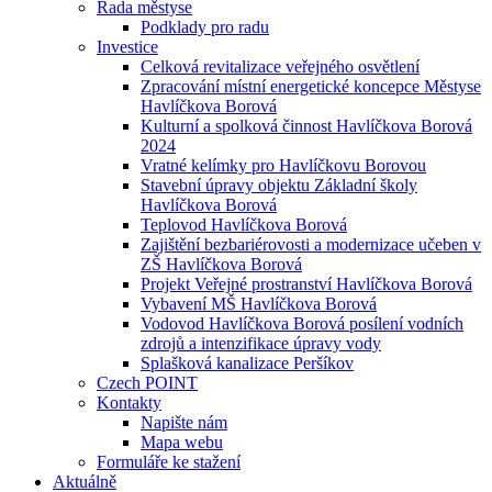
Rada městyse
Podklady pro radu
Investice
Celková revitalizace veřejného osvětlení
Zpracování místní energetické koncepce Městyse
Havlíčkova Borová
Kulturní a spolková činnost Havlíčkova Borová
2024
Vratné kelímky pro Havlíčkovu Borovou
Stavební úpravy objektu Základní školy
Havlíčkova Borová
Teplovod Havlíčkova Borová
Zajištění bezbariérovosti a modernizace učeben v
ZŠ Havlíčkova Borová
Projekt Veřejné prostranství Havlíčkova Borová
Vybavení MŠ Havlíčkova Borová
Vodovod Havlíčkova Borová posílení vodních
zdrojů a intenzifikace úpravy vody
Splašková kanalizace Peršíkov
Czech POINT
Kontakty
Napište nám
Mapa webu
Formuláře ke stažení
Aktuálně