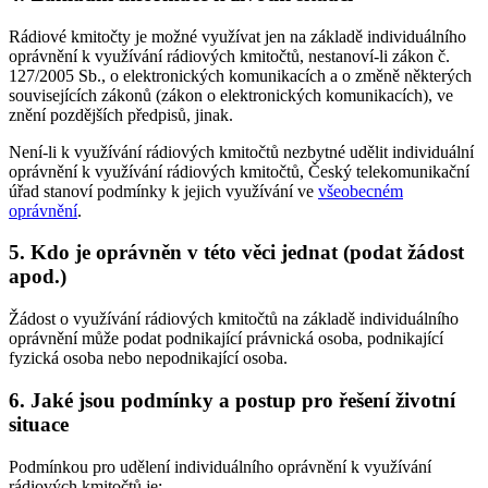
Rádiové kmitočty je možné využívat jen na základě individuálního
oprávnění k využívání rádiových kmitočtů, nestanoví-li zákon č.
127/2005 Sb., o elektronických komunikacích a o změně některých
souvisejících zákonů (zákon o elektronických komunikacích), ve
znění pozdějších předpisů, jinak.
Není-li k využívání rádiových kmitočtů nezbytné udělit individuální
oprávnění k využívání rádiových kmitočtů, Český telekomunikační
úřad stanoví podmínky k jejich využívání ve
všeobecném
oprávnění
.
5. Kdo je oprávněn v této věci jednat (podat žádost
apod.)
Žádost o využívání rádiových kmitočtů na základě individuálního
oprávnění může podat podnikající právnická osoba, podnikající
fyzická osoba nebo nepodnikající osoba.
6. Jaké jsou podmínky a postup pro řešení životní
situace
Podmínkou pro udělení individuálního oprávnění k využívání
rádiových kmitočtů je: