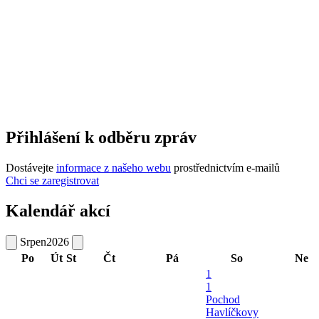
Přihlášení k odběru zpráv
Dostávejte
informace z našeho webu
prostřednictvím e-mailů
Chci se zaregistrovat
Kalendář akcí
Srpen
2026
Po
Út
St
Čt
Pá
So
Ne
1
1
Pochod
Havlíčkovy