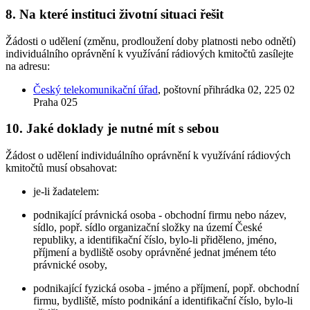
8. Na které instituci životní situaci řešit
Žádosti o udělení (změnu, prodloužení doby platnosti nebo odnětí)
individuálního oprávnění k využívání rádiových kmitočtů zasílejte
na adresu:
Český telekomunikační úřad
, poštovní přihrádka 02, 225 02
Praha 025
10. Jaké doklady je nutné mít s sebou
Žádost o udělení individuálního oprávnění k využívání rádiových
kmitočtů musí obsahovat:
je-li žadatelem:
podnikající právnická osoba - obchodní firmu nebo název,
sídlo, popř. sídlo organizační složky na území České
republiky, a identifikační číslo, bylo-li přiděleno, jméno,
příjmení a bydliště osoby oprávněné jednat jménem této
právnické osoby,
podnikající fyzická osoba - jméno a příjmení, popř. obchodní
firmu, bydliště, místo podnikání a identifikační číslo, bylo-li