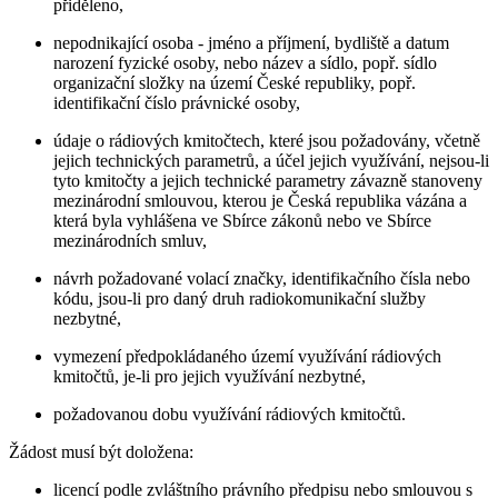
přiděleno,
nepodnikající osoba - jméno a příjmení, bydliště a datum
narození fyzické osoby, nebo název a sídlo, popř. sídlo
organizační složky na území České republiky, popř.
identifikační číslo právnické osoby,
údaje o rádiových kmitočtech, které jsou požadovány, včetně
jejich technických parametrů, a účel jejich využívání, nejsou-li
tyto kmitočty a jejich technické parametry závazně stanoveny
mezinárodní smlouvou, kterou je Česká republika vázána a
která byla vyhlášena ve Sbírce zákonů nebo ve Sbírce
mezinárodních smluv,
návrh požadované volací značky, identifikačního čísla nebo
kódu, jsou-li pro daný druh radiokomunikační služby
nezbytné,
vymezení předpokládaného území využívání rádiových
kmitočtů, je-li pro jejich využívání nezbytné,
požadovanou dobu využívání rádiových kmitočtů.
Žádost musí být doložena:
licencí podle zvláštního právního předpisu nebo smlouvou s