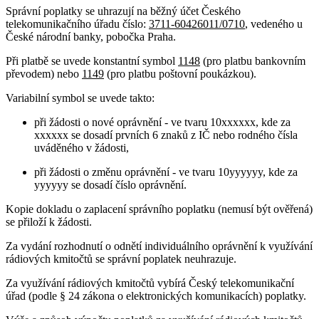
Správní poplatky se uhrazují na běžný účet Českého
telekomunikačního úřadu číslo:
3711-60426011/0710
, vedeného u
České národní banky, pobočka Praha.
Při platbě se uvede konstantní symbol
1148
(pro platbu bankovním
převodem) nebo
1149
(pro platbu poštovní poukázkou).
Variabilní symbol se uvede takto:
při žádosti o nové oprávnění - ve tvaru 10xxxxxx, kde za
xxxxxx se dosadí prvních 6 znaků z IČ nebo rodného čísla
uváděného v žádosti,
při žádosti o změnu oprávnění - ve tvaru 10yyyyyy, kde za
yyyyyy se dosadí číslo oprávnění.
Kopie dokladu o zaplacení správního poplatku (nemusí být ověřená)
se přiloží k žádosti.
Za vydání rozhodnutí o odnětí individuálního oprávnění k využívání
rádiových kmitočtů se správní poplatek neuhrazuje.
Za využívání rádiových kmitočtů vybírá Český telekomunikační
úřad (podle § 24 zákona o elektronických komunikacích) poplatky.