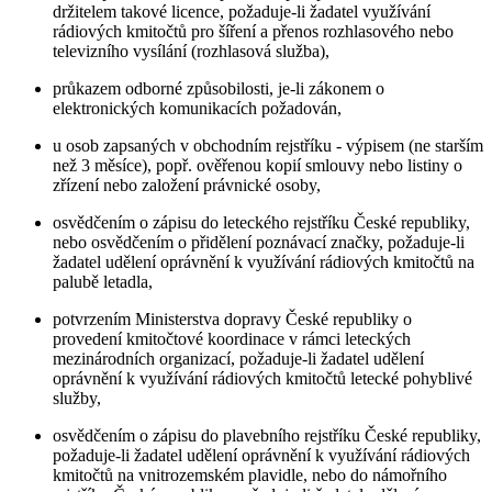
držitelem takové licence, požaduje-li žadatel využívání
rádiových kmitočtů pro šíření a přenos rozhlasového nebo
televizního vysílání (rozhlasová služba),
průkazem odborné způsobilosti, je-li zákonem o
elektronických komunikacích požadován,
u osob zapsaných v obchodním rejstříku - výpisem (ne starším
než 3 měsíce), popř. ověřenou kopií smlouvy nebo listiny o
zřízení nebo založení právnické osoby,
osvědčením o zápisu do leteckého rejstříku České republiky,
nebo osvědčením o přidělení poznávací značky, požaduje-li
žadatel udělení oprávnění k využívání rádiových kmitočtů na
palubě letadla,
potvrzením Ministerstva dopravy České republiky o
provedení kmitočtové koordinace v rámci leteckých
mezinárodních organizací, požaduje-li žadatel udělení
oprávnění k využívání rádiových kmitočtů letecké pohyblivé
služby,
osvědčením o zápisu do plavebního rejstříku České republiky,
požaduje-li žadatel udělení oprávnění k využívání rádiových
kmitočtů na vnitrozemském plavidle, nebo do námořního