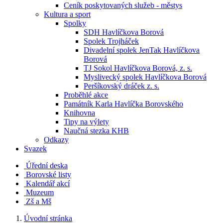
Ceník poskytovaných služeb - městys
Kultura a sport
Spolky
SDH Havlíčkova Borová
Spolek Trojháček
Divadelní spolek JenTak Havlíčkova
Borová
TJ Sokol Havlíčkova Borová, z. s.
Myslivecký spolek Havlíčkova Borová
Peršíkovský dráček z. s.
Proběhlé akce
Památník Karla Havlíčka Borovského
Knihovna
Tipy na výlety
Naučná stezka KHB
Odkazy
Svazek
Úřední deska
Borovské listy
Kalendář akcí
Muzeum
Zš a Mš
Úvodní stránka