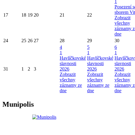
1
Posezení s
sborem Vi
17
18
19
20
21
22
Zobrazit
všechny
záznamy z
dne
24
25
26
27
28
29
30
4
5
6
1
1
1
Havlíčkovské
Havlíčkovské
Havlíčkov
slavnosti
slavnosti
slavnosti
31
1
2
3
2026
2026
2026
Zobrazit
Zobrazit
Zobrazit
všechny
všechny
všechny
záznamy ze
záznamy ze
záznamy z
dne
dne
dne
Munipolis