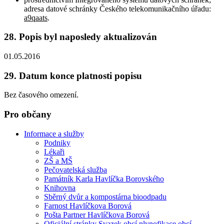
adresa datové schránky Českého telekomunikačního úřadu:
a9qaats
.
28. Popis byl naposledy aktualizován
01.05.2016
29. Datum konce platnosti popisu
Bez časového omezení.
Pro občany
Informace a služby
Podniky
Lékaři
ZŠ a MŠ
Pečovatelská služba
Památník Karla Havlíčka Borovského
Knihovna
Sběrný dvůr a kompostárna bioodpadu
Farnost Havlíčkova Borová
Pošta Partner Havlíčkova Borová
Oficiální stránky Svazek obcí plynofikace obcí