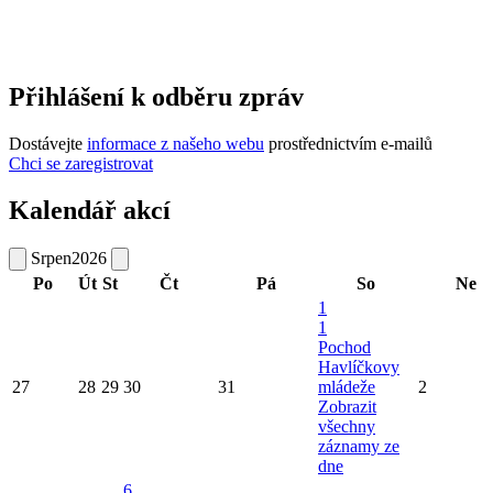
Přihlášení k odběru zpráv
Dostávejte
informace z našeho webu
prostřednictvím e-mailů
Chci se zaregistrovat
Kalendář akcí
Srpen
2026
Po
Út
St
Čt
Pá
So
Ne
1
1
Pochod
Havlíčkovy
27
28
29
30
31
mládeže
2
Zobrazit
všechny
záznamy ze
dne
6