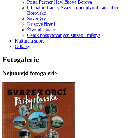
Pošta Partner Havlíčkova Borová
Oficiální stránky Svazek obcí plynofikace obcí
Borovsko
Suvenýry
Krizové řízení
Životní situace
Ceník poskytovaných služeb - městys
Kultura a sport
Odkazy
Fotogalerie
Nejnovější fotogalerie