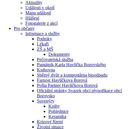
Aktuality
Události v okolí
Mapa událostí
Hlášení
Fotogalerie z akcí
Pro občany
Informace a služby
Podniky
Lékaři
ZŠ a MŠ
Dokumenty
Pečovatelská služba
Památník Karla Havlíčka Borovského
Knihovna
Sběrný dvůr a kompostárna bioodpadu
Farnost Havlíčkova Borová
Pošta Partner Havlíčkova Borová
Oficiální stránky Svazek obcí plynofikace obcí
Borovsko
Suvenýry
Knihy
Pohlednice
Keramika
Krizové řízení
Životní situace