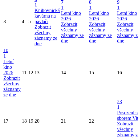
7
8
9
1
1
1
1
Knihovnická
Letní kino
Letní kino
Letní kino
kavárna na
2026
2026
2026
3
4
5
pavlači
Zobrazit
Zobrazit
Zobrazit
Zobrazit
všechny
všechny
všechny
všechny
záznamy ze
záznamy ze
záznamy z
záznamy ze
dne
dne
dne
dne
10
1
Letní
kino
2026
11
12
13
14
15
16
Zobrazit
všechny
záznamy
ze dne
23
1
Posezení s
sborem Vi
17
18
19
20
21
22
Zobrazit
všechny
záznamy z