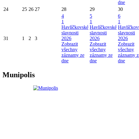
dne
24
25
26
27
28
29
30
4
5
6
1
1
1
Havlíčkovské
Havlíčkovské
Havlíčkov
slavnosti
slavnosti
slavnosti
31
1
2
3
2026
2026
2026
Zobrazit
Zobrazit
Zobrazit
všechny
všechny
všechny
záznamy ze
záznamy ze
záznamy z
dne
dne
dne
Munipolis