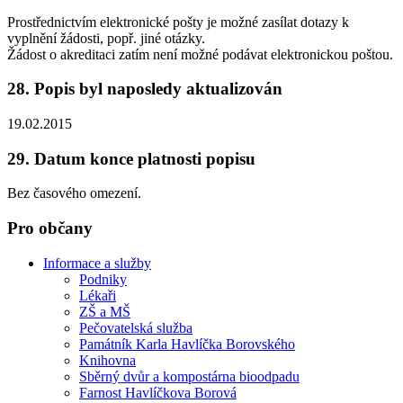
Prostřednictvím elektronické pošty je možné zasílat dotazy k
vyplnění žádosti, popř. jiné otázky.
Žádost o akreditaci zatím není možné podávat elektronickou poštou.
28. Popis byl naposledy aktualizován
19.02.2015
29. Datum konce platnosti popisu
Bez časového omezení.
Pro občany
Informace a služby
Podniky
Lékaři
ZŠ a MŠ
Pečovatelská služba
Památník Karla Havlíčka Borovského
Knihovna
Sběrný dvůr a kompostárna bioodpadu
Farnost Havlíčkova Borová