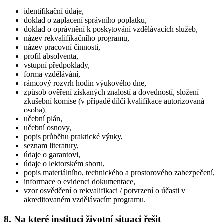
identifikační údaje,
doklad o zaplacení správního poplatku,
doklad o oprávnění k poskytování vzdělávacích služeb,
název rekvalifikačního programu,
název pracovní činnosti,
profil absolventa,
vstupní předpoklady,
forma vzdělávání,
rámcový rozvrh hodin výukového dne,
způsob ověření získaných znalostí a dovedností, složení
zkušební komise (v případě dílčí kvalifikace autorizovaná
osoba),
učební plán,
učební osnovy,
popis průběhu praktické výuky,
seznam literatury,
údaje o garantovi,
údaje o lektorském sboru,
popis materiálního, technického a prostorového zabezpečení,
informace o evidenci dokumentace,
vzor osvědčení o rekvalifikaci / potvrzení o účasti v
akreditovaném vzdělávacím programu.
8. Na které instituci životní situaci řešit