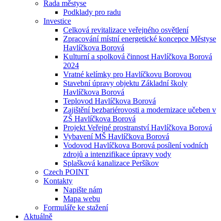
Rada městyse
Podklady pro radu
Investice
Celková revitalizace veřejného osvětlení
Zpracování místní energetické koncepce Městyse
Havlíčkova Borová
Kulturní a spolková činnost Havlíčkova Borová
2024
Vratné kelímky pro Havlíčkovu Borovou
Stavební úpravy objektu Základní školy
Havlíčkova Borová
Teplovod Havlíčkova Borová
Zajištění bezbariérovosti a modernizace učeben v
ZŠ Havlíčkova Borová
Projekt Veřejné prostranství Havlíčkova Borová
Vybavení MŠ Havlíčkova Borová
Vodovod Havlíčkova Borová posílení vodních
zdrojů a intenzifikace úpravy vody
Splašková kanalizace Peršíkov
Czech POINT
Kontakty
Napište nám
Mapa webu
Formuláře ke stažení
Aktuálně