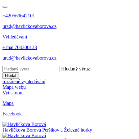
+420569642101
urad@havlickovaborova.cz
Vyhledávání
e-mail
704300133
urad@havlickovaborova.cz
Hledaný výraz
Hledat
rozšířené vyhledávání
Mapa webu
Vytisknout
Mapa
Facebook
Havlíčkova Borová
Peršíkov a Železné horky