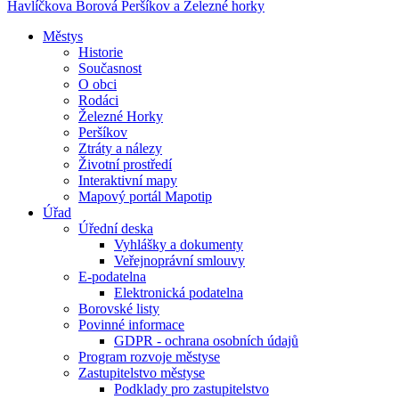
Havlíčkova Borová
Peršíkov a Železné horky
Městys
Historie
Současnost
O obci
Rodáci
Železné Horky
Peršíkov
Ztráty a nálezy
Životní prostředí
Interaktivní mapy
Mapový portál Mapotip
Úřad
Úřední deska
Vyhlášky a dokumenty
Veřejnoprávní smlouvy
E-podatelna
Elektronická podatelna
Borovské listy
Povinné informace
GDPR - ochrana osobních údajů
Program rozvoje městyse
Zastupitelstvo městyse
Podklady pro zastupitelstvo