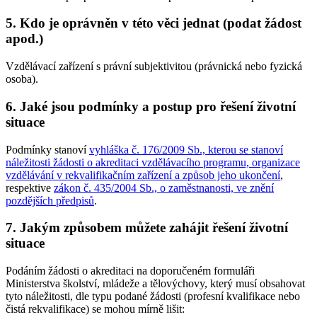
5. Kdo je oprávněn v této věci jednat (podat žádost
apod.)
Vzdělávací zařízení s právní subjektivitou (právnická nebo fyzická
osoba).
6. Jaké jsou podmínky a postup pro řešení životní
situace
Podmínky stanoví
vyhláška č. 176/2009 Sb., kterou se stanoví
náležitosti žádosti o akreditaci vzdělávacího programu, organizace
vzdělávání v rekvalifikačním zařízení a způsob jeho ukončení
,
respektive
zákon č. 435/2004 Sb., o zaměstnanosti, ve znění
pozdějších předpisů
.
7. Jakým způsobem můžete zahájit řešení životní
situace
Podáním žádosti o akreditaci na doporučeném formuláři
Ministerstva školství, mládeže a tělovýchovy, který musí obsahovat
tyto náležitosti, dle typu podané žádosti (profesní kvalifikace nebo
čistá rekvalifikace) se mohou mírně lišit: