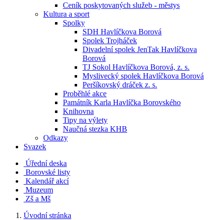
Ceník poskytovaných služeb - městys
Kultura a sport
Spolky
SDH Havlíčkova Borová
Spolek Trojháček
Divadelní spolek JenTak Havlíčkova
Borová
TJ Sokol Havlíčkova Borová, z. s.
Myslivecký spolek Havlíčkova Borová
Peršíkovský dráček z. s.
Proběhlé akce
Památník Karla Havlíčka Borovského
Knihovna
Tipy na výlety
Naučná stezka KHB
Odkazy
Svazek
Úřední deska
Borovské listy
Kalendář akcí
Muzeum
Zš a Mš
Úvodní stránka