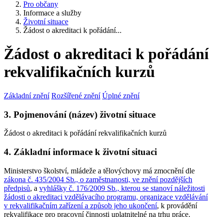
Pro občany
Informace a služby
Životní situace
Žádost o akreditaci k pořádání...
Žádost o akreditaci k pořádání
rekvalifikačních kurzů
Základní znění
Rozšířené znění
Úplné znění
3. Pojmenování (název) životní situace
Žádost o akreditaci k pořádání rekvalifikačních kurzů
4. Základní informace k životní situaci
Ministerstvo školství, mládeže a tělovýchovy má zmocnění dle
zákona č. 435/2004 Sb., o zaměstnanosti, ve znění pozdějších
předpisů
, a
vyhlášky č. 176/2009 Sb., kterou se stanoví náležitosti
žádosti o akreditaci vzdělávacího programu, organizace vzdělávání
v rekvalifikačním zařízení a způsob jeho ukončení
, k provádění
rekvalifikace pro pracovní činnosti uplatnitelné na trhu práce.