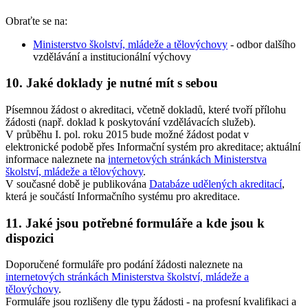
Obraťte se na:
Ministerstvo školství, mládeže a tělovýchovy
- odbor dalšího
vzdělávání a institucionální výchovy
10. Jaké doklady je nutné mít s sebou
Písemnou žádost o akreditaci, včetně dokladů, které tvoří přílohu
žádosti (např. doklad k poskytování vzdělávacích služeb).
V průběhu I. pol. roku 2015 bude možné žádost podat v
elektronické podobě přes Informační systém pro akreditace; aktuální
informace naleznete na
internetových stránkách Ministerstva
školství, mládeže a tělovýchovy
.
V současné době je publikována
Databáze udělených akreditací
,
která je součástí Informačního systému pro akreditace.
11. Jaké jsou potřebné formuláře a kde jsou k
dispozici
Doporučené formuláře pro podání žádosti naleznete na
internetových stránkách Ministerstva školství, mládeže a
tělovýchovy
.
Formuláře jsou rozlišeny dle typu žádosti - na profesní kvalifikaci a