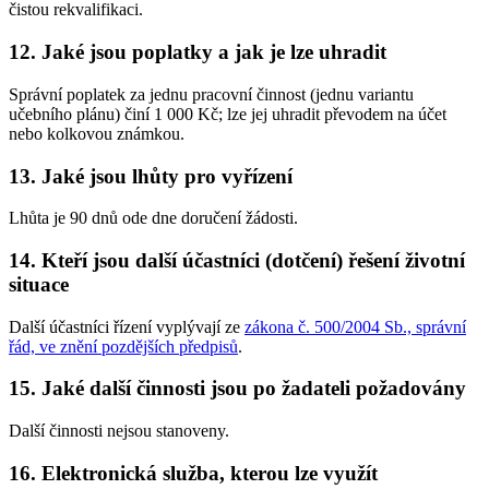
čistou rekvalifikaci.
12. Jaké jsou poplatky a jak je lze uhradit
Správní poplatek za jednu pracovní činnost (jednu variantu
učebního plánu) činí 1 000 Kč; lze jej uhradit převodem na účet
nebo kolkovou známkou.
13. Jaké jsou lhůty pro vyřízení
Lhůta je 90 dnů ode dne doručení žádosti.
14. Kteří jsou další účastníci (dotčení) řešení životní
situace
Další účastníci řízení vyplývají ze
zákona č. 500/2004 Sb., správní
řád, ve znění pozdějších předpisů
.
15. Jaké další činnosti jsou po žadateli požadovány
Další činnosti nejsou stanoveny.
16. Elektronická služba, kterou lze využít