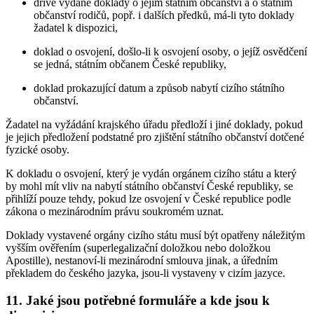
dříve vydané doklady o jejím státním občanství a o státním
občanství rodičů, popř. i dalších předků, má-li tyto doklady
žadatel k dispozici,
doklad o osvojení, došlo-li k osvojení osoby, o jejíž osvědčení
se jedná, státním občanem České republiky,
doklad prokazující datum a způsob nabytí cizího státního
občanství.
Žadatel na vyžádání krajského úřadu předloží i jiné doklady, pokud
je jejich předložení podstatné pro zjištění státního občanství dotčené
fyzické osoby.
K dokladu o osvojení, který je vydán orgánem cizího státu a který
by mohl mít vliv na nabytí státního občanství České republiky, se
přihlíží pouze tehdy, pokud lze osvojení v České republice podle
zákona o mezinárodním právu soukromém uznat.
Doklady vystavené orgány cizího státu musí být opatřeny náležitým
vyšším ověřením (superlegalizační doložkou nebo doložkou
Apostille), nestanoví-li mezinárodní smlouva jinak, a úředním
překladem do českého jazyka, jsou-li vystaveny v cizím jazyce.
11. Jaké jsou potřebné formuláře a kde jsou k