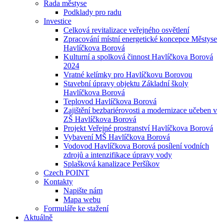
Rada městyse
Podklady pro radu
Investice
Celková revitalizace veřejného osvětlení
Zpracování místní energetické koncepce Městyse
Havlíčkova Borová
Kulturní a spolková činnost Havlíčkova Borová
2024
Vratné kelímky pro Havlíčkovu Borovou
Stavební úpravy objektu Základní školy
Havlíčkova Borová
Teplovod Havlíčkova Borová
Zajištění bezbariérovosti a modernizace učeben v
ZŠ Havlíčkova Borová
Projekt Veřejné prostranství Havlíčkova Borová
Vybavení MŠ Havlíčkova Borová
Vodovod Havlíčkova Borová posílení vodních
zdrojů a intenzifikace úpravy vody
Splašková kanalizace Peršíkov
Czech POINT
Kontakty
Napište nám
Mapa webu
Formuláře ke stažení
Aktuálně