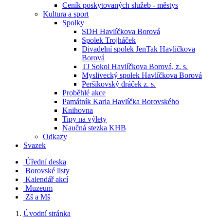
Ceník poskytovaných služeb - městys
Kultura a sport
Spolky
SDH Havlíčkova Borová
Spolek Trojháček
Divadelní spolek JenTak Havlíčkova
Borová
TJ Sokol Havlíčkova Borová, z. s.
Myslivecký spolek Havlíčkova Borová
Peršíkovský dráček z. s.
Proběhlé akce
Památník Karla Havlíčka Borovského
Knihovna
Tipy na výlety
Naučná stezka KHB
Odkazy
Svazek
Úřední deska
Borovské listy
Kalendář akcí
Muzeum
Zš a Mš
Úvodní stránka