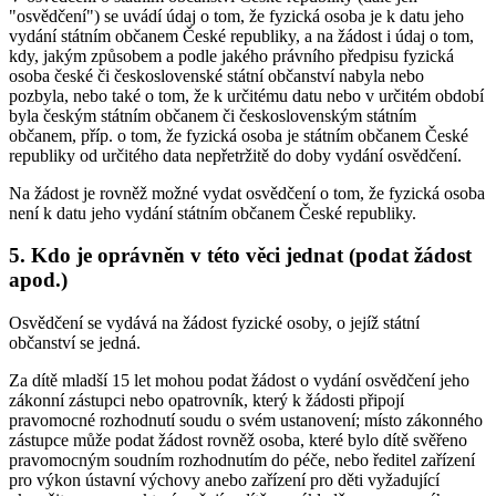
"osvědčení") se uvádí údaj o tom, že fyzická osoba je k datu jeho
vydání státním občanem České republiky, a na žádost i údaj o tom,
kdy, jakým způsobem a podle jakého právního předpisu fyzická
osoba české či československé státní občanství nabyla nebo
pozbyla, nebo také o tom, že k určitému datu nebo v určitém období
byla českým státním občanem či československým státním
občanem, příp. o tom, že fyzická osoba je státním občanem České
republiky od určitého data nepřetržitě do doby vydání osvědčení.
Na žádost je rovněž možné vydat osvědčení o tom, že fyzická osoba
není k datu jeho vydání státním občanem České republiky.
5. Kdo je oprávněn v této věci jednat (podat žádost
apod.)
Osvědčení se vydává na žádost fyzické osoby, o jejíž státní
občanství se jedná.
Za dítě mladší 15 let mohou podat žádost o vydání osvědčení jeho
zákonní zástupci nebo opatrovník, který k žádosti připojí
pravomocné rozhodnutí soudu o svém ustanovení; místo zákonného
zástupce může podat žádost rovněž osoba, které bylo dítě svěřeno
pravomocným soudním rozhodnutím do péče, nebo ředitel zařízení
pro výkon ústavní výchovy anebo zařízení pro děti vyžadující