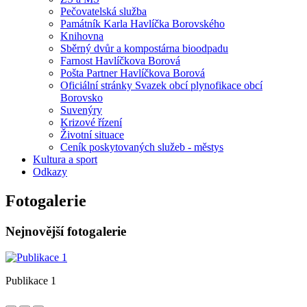
Pečovatelská služba
Památník Karla Havlíčka Borovského
Knihovna
Sběrný dvůr a kompostárna bioodpadu
Farnost Havlíčkova Borová
Pošta Partner Havlíčkova Borová
Oficiální stránky Svazek obcí plynofikace obcí
Borovsko
Suvenýry
Krizové řízení
Životní situace
Ceník poskytovaných služeb - městys
Kultura a sport
Odkazy
Fotogalerie
Nejnovější fotogalerie
Publikace 1