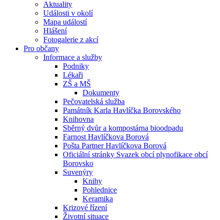
Aktuality
Události v okolí
Mapa událostí
Hlášení
Fotogalerie z akcí
Pro občany
Informace a služby
Podniky
Lékaři
ZŠ a MŠ
Dokumenty
Pečovatelská služba
Památník Karla Havlíčka Borovského
Knihovna
Sběrný dvůr a kompostárna bioodpadu
Farnost Havlíčkova Borová
Pošta Partner Havlíčkova Borová
Oficiální stránky Svazek obcí plynofikace obcí
Borovsko
Suvenýry
Knihy
Pohlednice
Keramika
Krizové řízení
Životní situace