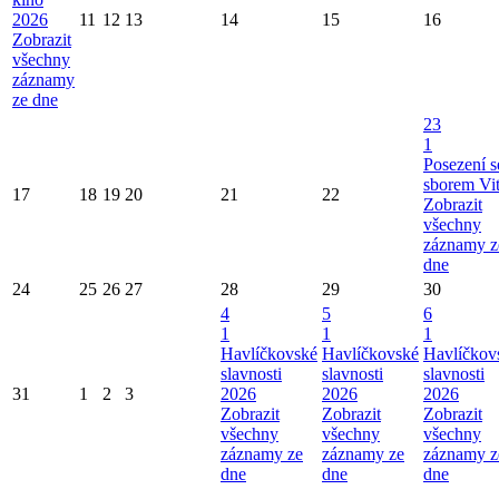
2026
11
12
13
14
15
16
Zobrazit
všechny
záznamy
ze dne
23
1
Posezení s
sborem Vi
17
18
19
20
21
22
Zobrazit
všechny
záznamy z
dne
24
25
26
27
28
29
30
4
5
6
1
1
1
Havlíčkovské
Havlíčkovské
Havlíčkov
slavnosti
slavnosti
slavnosti
31
1
2
3
2026
2026
2026
Zobrazit
Zobrazit
Zobrazit
všechny
všechny
všechny
záznamy ze
záznamy ze
záznamy z
dne
dne
dne