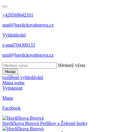
+420569642101
urad@havlickovaborova.cz
Vyhledávání
e-mail
704300133
urad@havlickovaborova.cz
Hledaný výraz
Hledat
rozšířené vyhledávání
Mapa webu
Vytisknout
Mapa
Facebook
Havlíčkova Borová
Peršíkov a Železné horky