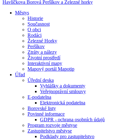
Havlíčkova Borová
Peršíkov a Železné horky
Městys
Historie
Současnost
O obci
Rodáci
Železné Horky
Peršíkov
Ztráty a nálezy
Životní prostředí
Interaktivní mapy
Mapový portál Mapotip
Úřad
Úřední deska
Vyhlášky a dokumenty
Veřejnoprávní smlouvy
E-podatelna
Elektronická podatelna
Borovské listy
Povinné informace
GDPR - ochrana osobních údajů
Program rozvoje městyse
Zastupitelstvo městyse
Podklady pro zastupitelstvo