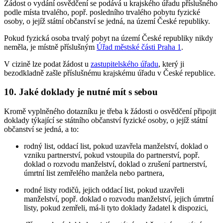
Žádost o vydání osvědčení se podává u krajského úřadu příslušného
podle místa trvalého, popř. posledního trvalého pobytu fyzické
osoby, o jejíž státní občanství se jedná, na území České republiky.
Pokud fyzická osoba trvalý pobyt na území České republiky nikdy
neměla, je místně příslušným
Úřad městské části Praha 1
.
V cizině lze podat žádost u
zastupitelského úřadu
, který ji
bezodkladně zašle příslušnému krajskému úřadu v České republice.
10. Jaké doklady je nutné mít s sebou
Kromě vyplněného dotazníku je třeba k žádosti o osvědčení připojit
doklady týkající se státního občanství fyzické osoby, o jejíž státní
občanství se jedná, a to:
rodný list, oddací list, pokud uzavřela manželství, doklad o
vzniku partnerství, pokud vstoupila do partnerství, popř.
doklad o rozvodu manželství, doklad o zrušení partnerství,
úmrtní list zemřelého manžela nebo partnera,
rodné listy rodičů, jejich oddací list, pokud uzavřeli
manželství, popř. doklad o rozvodu manželství, jejich úmrtní
listy, pokud zemřeli, má-li tyto doklady žadatel k dispozici,