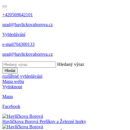
+420569642101
urad@havlickovaborova.cz
Vyhledávání
e-mail
704300133
urad@havlickovaborova.cz
Hledaný výraz
Hledat
rozšířené vyhledávání
Mapa webu
Vytisknout
Mapa
Facebook
Havlíčkova Borová
Peršíkov a Železné horky