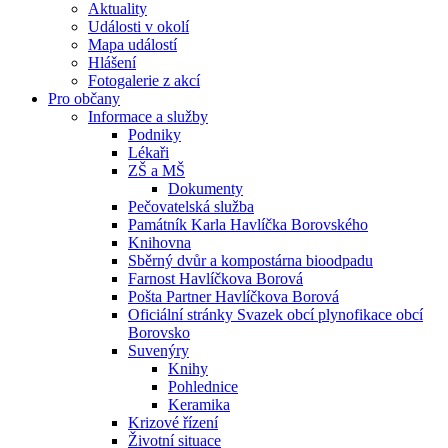
Aktuality
Události v okolí
Mapa událostí
Hlášení
Fotogalerie z akcí
Pro občany
Informace a služby
Podniky
Lékaři
ZŠ a MŠ
Dokumenty
Pečovatelská služba
Památník Karla Havlíčka Borovského
Knihovna
Sběrný dvůr a kompostárna bioodpadu
Farnost Havlíčkova Borová
Pošta Partner Havlíčkova Borová
Oficiální stránky Svazek obcí plynofikace obcí
Borovsko
Suvenýry
Knihy
Pohlednice
Keramika
Krizové řízení
Životní situace