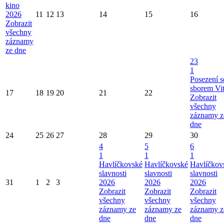
kino
2026
11
12
13
14
15
16
Zobrazit
všechny
záznamy
ze dne
23
1
Posezení s
sborem Vi
17
18
19
20
21
22
Zobrazit
všechny
záznamy z
dne
24
25
26
27
28
29
30
4
5
6
1
1
1
Havlíčkovské
Havlíčkovské
Havlíčkov
slavnosti
slavnosti
slavnosti
31
1
2
3
2026
2026
2026
Zobrazit
Zobrazit
Zobrazit
všechny
všechny
všechny
záznamy ze
záznamy ze
záznamy z
dne
dne
dne