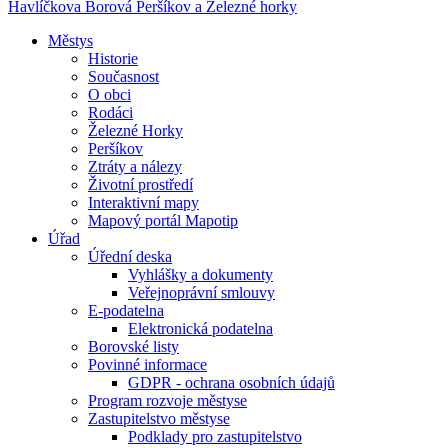
Havlíčkova Borová
Peršíkov a Železné horky
Městys
Historie
Současnost
O obci
Rodáci
Železné Horky
Peršíkov
Ztráty a nálezy
Životní prostředí
Interaktivní mapy
Mapový portál Mapotip
Úřad
Úřední deska
Vyhlášky a dokumenty
Veřejnoprávní smlouvy
E-podatelna
Elektronická podatelna
Borovské listy
Povinné informace
GDPR - ochrana osobních údajů
Program rozvoje městyse
Zastupitelstvo městyse
Podklady pro zastupitelstvo