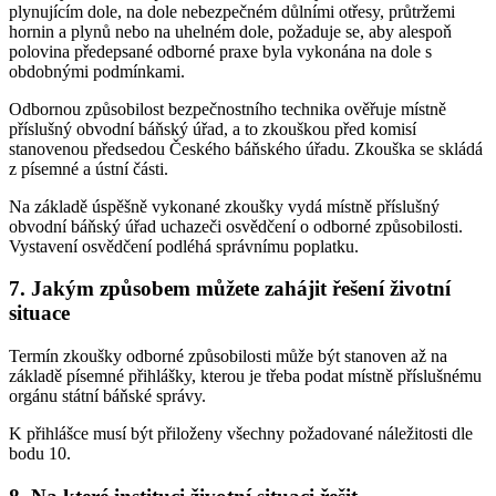
plynujícím dole, na dole nebezpečném důlními otřesy, průtržemi
hornin a plynů nebo na uhelném dole, požaduje se, aby alespoň
polovina předepsané odborné praxe byla vykonána na dole s
obdobnými podmínkami.
Odbornou způsobilost bezpečnostního technika ověřuje místně
příslušný obvodní báňský úřad, a to zkouškou před komisí
stanovenou předsedou Českého báňského úřadu. Zkouška se skládá
z písemné a ústní části.
Na základě úspěšně vykonané zkoušky vydá místně příslušný
obvodní báňský úřad uchazeči osvědčení o odborné způsobilosti.
Vystavení osvědčení podléhá správnímu poplatku.
7. Jakým způsobem můžete zahájit řešení životní
situace
Termín zkoušky odborné způsobilosti může být stanoven až na
základě písemné přihlášky, kterou je třeba podat místně příslušnému
orgánu státní báňské správy.
K přihlášce musí být přiloženy všechny požadované náležitosti dle
bodu 10.