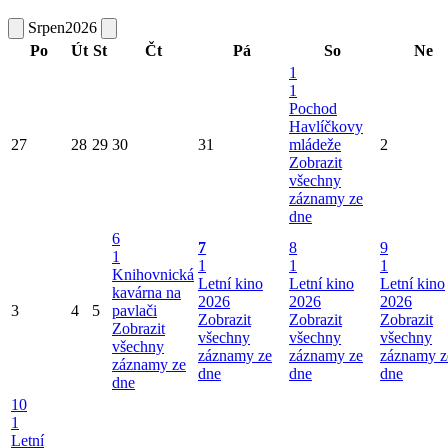
Srpen
2026
Po
Út
St
Čt
Pá
So
Ne
1
1
Pochod
Havlíčkovy
27
28
29
30
31
mládeže
2
Zobrazit
všechny
záznamy ze
dne
6
7
8
9
1
1
1
1
Knihovnická
Letní kino
Letní kino
Letní kino
kavárna na
2026
2026
2026
3
4
5
pavlači
Zobrazit
Zobrazit
Zobrazit
Zobrazit
všechny
všechny
všechny
všechny
záznamy ze
záznamy ze
záznamy z
záznamy ze
dne
dne
dne
dne
10
1
Letní