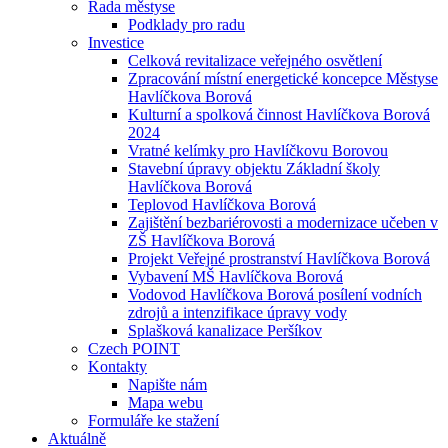
Rada městyse
Podklady pro radu
Investice
Celková revitalizace veřejného osvětlení
Zpracování místní energetické koncepce Městyse
Havlíčkova Borová
Kulturní a spolková činnost Havlíčkova Borová
2024
Vratné kelímky pro Havlíčkovu Borovou
Stavební úpravy objektu Základní školy
Havlíčkova Borová
Teplovod Havlíčkova Borová
Zajištění bezbariérovosti a modernizace učeben v
ZŠ Havlíčkova Borová
Projekt Veřejné prostranství Havlíčkova Borová
Vybavení MŠ Havlíčkova Borová
Vodovod Havlíčkova Borová posílení vodních
zdrojů a intenzifikace úpravy vody
Splašková kanalizace Peršíkov
Czech POINT
Kontakty
Napište nám
Mapa webu
Formuláře ke stažení
Aktuálně