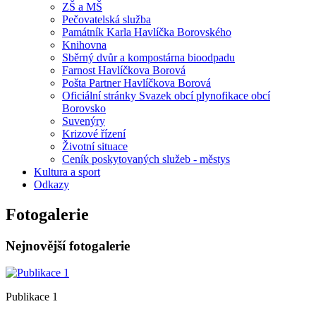
ZŠ a MŠ
Pečovatelská služba
Památník Karla Havlíčka Borovského
Knihovna
Sběrný dvůr a kompostárna bioodpadu
Farnost Havlíčkova Borová
Pošta Partner Havlíčkova Borová
Oficiální stránky Svazek obcí plynofikace obcí
Borovsko
Suvenýry
Krizové řízení
Životní situace
Ceník poskytovaných služeb - městys
Kultura a sport
Odkazy
Fotogalerie
Nejnovější fotogalerie
Publikace 1