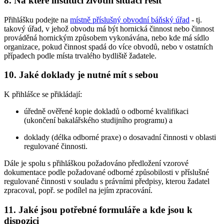
8. Na které instituci životní situaci řešit
Přihlášku podejte na
místně příslušný obvodní báňský úřad
- tj.
takový úřad, v jehož obvodu má být hornická činnost nebo činnost
prováděná hornickým způsobem vykonávána, nebo kde má sídlo
organizace, pokud činnost spadá do více obvodů, nebo v ostatních
případech podle místa trvalého bydliště žadatele.
10. Jaké doklady je nutné mít s sebou
K přihlášce se přikládají:
úředně ověřené kopie dokladů o odborné kvalifikaci
(ukončení bakalářského studijního programu) a
doklady (délka odborné praxe) o dosavadní činnosti v oblasti
regulované činnosti.
Dále je spolu s přihláškou požadováno předložení vzorové
dokumentace podle požadované odborné způsobilosti v příslušné
regulované činnosti v souladu s právními předpisy, kterou žadatel
zpracoval, popř. se podílel na jejím zpracování.
11. Jaké jsou potřebné formuláře a kde jsou k
dispozici