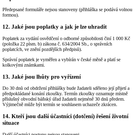
Předepsané formuláře nejsou stanoveny (přihláška se podává volnou
formou).
12. Jaké jsou poplatky a jak je lze uhradit
Poplatek za vydání osvědčení o odborné způsobilosti činí 1 000 Kč
(položka 22 písm. b) zákona č. 634/2004 Sb., o správních
poplatcích, ve znění pozdějších předpisů).
Správní poplatek je vyměřen a vybírán v české měně a platí se
kolkovými známkami.
13. Jaké jsou lhůty pro vyřízení
Do 30 dnů od obdržení přihlášky bude žadateli sděleno její přijetí a
předpokládané konání zkoušky. Termín zkoušky oznamuje místně
příslušný obvodní báňský úřad žadateli nejméně 30 dnů předem.
Výjimečně může být termín se souhlasem uchazeče zkrácen.
14. Kteří jsou další účastníci (dotčení) řešení životní
situace
Další účastníci postupu nejsou stanoveni.