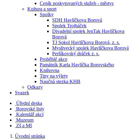
Ceník poskytovaných služeb - městys
Kultura a sport
Spolky
SDH Havlíčkova Borová
Spolek Trojháček
Divadelní spolek JenTak Havlíčkova
Borová
TJ Sokol Havlíčkova Borová, z. s.
Myslivecký spolek Havlíčkova Borová
Peršíkovský dráček z. s.
Proběhlé akce
Památník Karla Havlíčka Borovského
Knihovna
Tipy na výlety
Naučná stezka KHB
Odkazy
Svazek
Úřední deska
Borovské listy
Kalendář akcí
Muzeum
Zš a Mš
Úvodní stránka