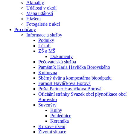
Aktuality
Události v okolí
Mapa událostí
Hlášení
Fotogalerie z akcí
Pro občany
Informace a služby
Podniky
Lékaři
ZŠ a MŠ
Dokumenty
Pečovatelská služba
Památník Karla Havlíčka Borovského
Knihovna
Sběrný dvůr a kompostárna bioodpadu
Farnost Havlíčkova Borová
Pošta Partner Havlíčkova Borová
Oficiální stránky Svazek obcí plynofikace obcí
Borovsko
Suvenýry
Knihy
Pohlednice
Keramika
Krizové řízení
Životní situace