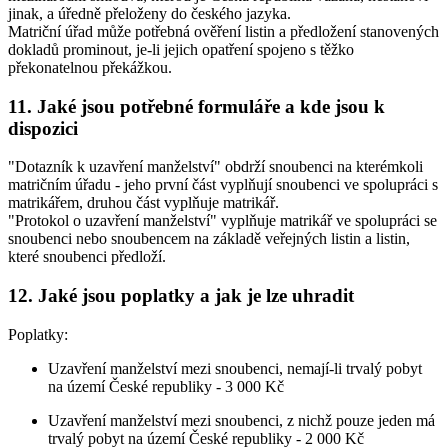
jinak, a úředně přeloženy do českého jazyka.
Matriční úřad může potřebná ověření listin a předložení stanovených
dokladů prominout, je-li jejich opatření spojeno s těžko
překonatelnou překážkou.
11. Jaké jsou potřebné formuláře a kde jsou k
dispozici
"Dotazník k uzavření manželství" obdrží snoubenci na kterémkoli
matričním úřadu - jeho první část vyplňují snoubenci ve spolupráci s
matrikářem, druhou část vyplňuje matrikář.
"Protokol o uzavření manželství" vyplňuje matrikář ve spolupráci se
snoubenci nebo snoubencem na základě veřejných listin a listin,
které snoubenci předloží.
12. Jaké jsou poplatky a jak je lze uhradit
Poplatky:
Uzavření manželství mezi snoubenci, nemají-li trvalý pobyt
na území České republiky -
3 000 Kč
Uzavření manželství mezi snoubenci, z nichž pouze jeden má
trvalý pobyt na území České republiky - 2 000 Kč