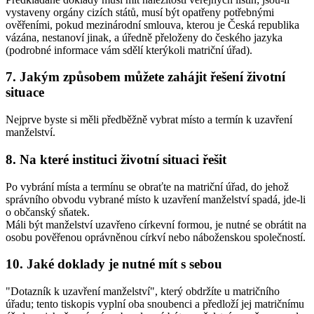
vystaveny orgány cizích států, musí být opatřeny potřebnými
ověřeními, pokud mezinárodní smlouva, kterou je Česká republika
vázána, nestanoví jinak, a úředně přeloženy do českého jazyka
(podrobné informace vám sdělí kterýkoli matriční úřad).
7. Jakým způsobem můžete zahájit řešení životní
situace
Nejprve byste si měli předběžně vybrat místo a termín k uzavření
manželství.
8. Na které instituci životní situaci řešit
Po vybrání místa a termínu se obraťte na matriční úřad, do jehož
správního obvodu vybrané místo k uzavření manželství spadá, jde-li
o občanský sňatek.
Máli být manželství uzavřeno církevní formou, je nutné se obrátit na
osobu pověřenou oprávněnou církví nebo náboženskou společností.
10. Jaké doklady je nutné mít s sebou
"Dotazník k uzavření manželství", který obdržíte u matričního
úřadu; tento tiskopis vyplní oba snoubenci a předloží jej matričnímu