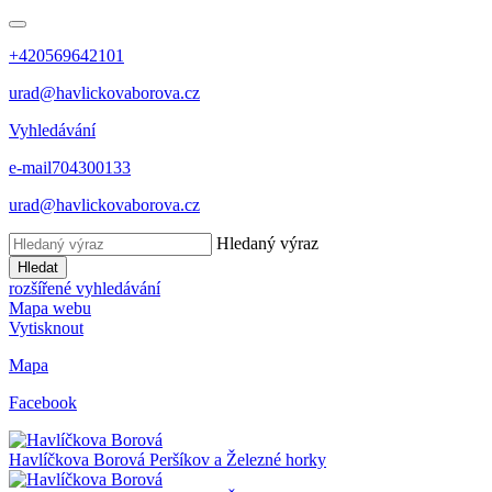
+420569642101
urad@havlickovaborova.cz
Vyhledávání
e-mail
704300133
urad@havlickovaborova.cz
Hledaný výraz
Hledat
rozšířené vyhledávání
Mapa webu
Vytisknout
Mapa
Facebook
Havlíčkova Borová
Peršíkov a Železné horky