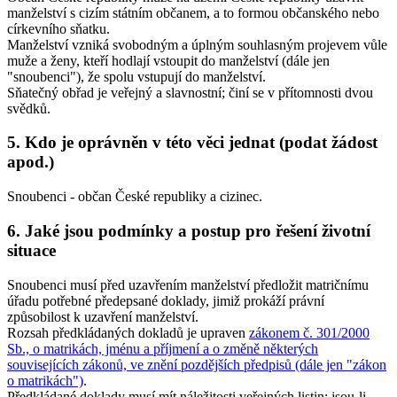
manželství s cizím státním občanem, a to formou občanského nebo
církevního sňatku.
Manželství vzniká svobodným a úplným souhlasným projevem vůle
muže a ženy, kteří hodlají vstoupit do manželství (dále jen
"snoubenci"), že spolu vstupují do manželství.
Sňatečný obřad je veřejný a slavnostní; činí se v přítomnosti dvou
svědků.
5. Kdo je oprávněn v této věci jednat (podat žádost
apod.)
Snoubenci - občan České republiky a cizinec.
6. Jaké jsou podmínky a postup pro řešení životní
situace
Snoubenci musí před uzavřením manželství předložit matričnímu
úřadu potřebné předepsané doklady, jimiž prokáží právní
způsobilost k uzavření manželství.
Rozsah předkládaných dokladů je upraven
zákonem č. 301/2000
Sb., o matrikách, jménu a příjmení a o změně některých
souvisejících zákonů, ve znění pozdějších předpisů (dále jen "zákon
o matrikách")
.
Předkládané doklady musí mít náležitosti veřejných listin; jsou-li