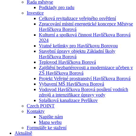
Rada městyse
Podklady pro radu
Investice
Celková revitalizace veřejného osvětlení
Zpracování místní energetické koncepce Městyse
Havlíčkova Borová
Kulturní a spolková činnost Havlíčkova Borová
2024
Vratné kelímky pro Havlíčkovu Borovou
Stavební úpravy objektu Základní školy
Havlíčkova Borová
Teplovod Havlíčkova Borová
Zajištění bezbariérovosti a modernizace učeben v
ZŠ Havlíčkova Borová
Projekt Veřejné prostranství Havlíčkova Borová
Vybavení MŠ Havlíčkova Borová
Vodovod Havlíčkova Borová posílení vodních
zdrojů a intenzifikace úpravy vody
Splašková kanalizace Peršíkov
Czech POINT
Kontakty
Napište nám
Mapa webu
Formuláře ke stažení
Aktuálně