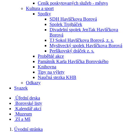
Ceník poskytovaných služeb - městys
Kultura a sport
Spolky
SDH Havlíčkova Borová
Spolek Trojháček
Divadelní spolek JenTak Havlíčkova
Borová
TJ Sokol Havlíčkova Borová, z. s.
Myslivecký spolek Havlíčkova Borová
Peršíkovský dráček z. s.
Proběhlé akce
Památník Karla Havlíčka Borovského
Knihovna
Tipy na výlety
Naučná stezka KHB
Odkazy
Svazek
Úřední deska
Borovské listy
Kalendář akcí
Muzeum
Zš a Mš
Úvodní stránka