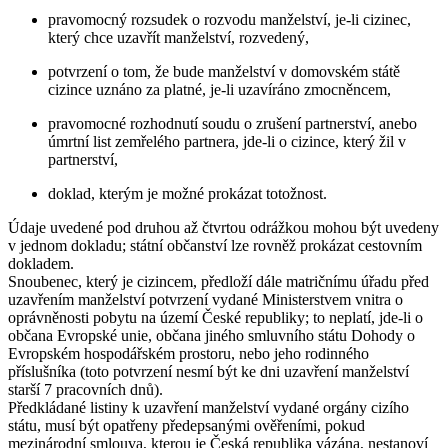
pravomocný rozsudek o rozvodu manželství, je-li cizinec,
který chce uzavřít manželství, rozvedený,
potvrzení o tom, že bude manželství v domovském státě
cizince uznáno za platné, je-li uzavíráno zmocněncem,
pravomocné rozhodnutí soudu o zrušení partnerství, anebo
úmrtní list zemřelého partnera, jde-li o cizince, který žil v
partnerství,
doklad, kterým je možné prokázat totožnost.
Údaje uvedené pod druhou až čtvrtou odrážkou mohou být uvedeny
v jednom dokladu; státní občanství lze rovněž prokázat cestovním
dokladem.
Snoubenec, který je cizincem, předloží dále matričnímu úřadu před
uzavřením manželství potvrzení vydané Ministerstvem vnitra o
oprávněnosti pobytu na území České republiky; to neplatí, jde-li o
občana Evropské unie, občana jiného smluvního státu Dohody o
Evropském hospodářském prostoru, nebo jeho rodinného
příslušníka (toto potvrzení nesmí být ke dni uzavření manželství
starší 7 pracovních dnů).
Předkládané listiny k uzavření manželství vydané orgány cizího
státu, musí být opatřeny předepsanými ověřeními, pokud
mezinárodní smlouva, kterou je Česká republika vázána, nestanoví