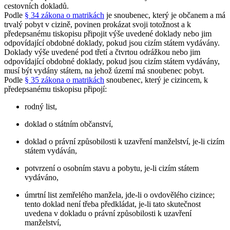
cestovních dokladů.
Podle
§ 34 zákona o matrikách
je snoubenec, který je občanem a má
trvalý pobyt v cizině, povinen prokázat svoji totožnost a k
předepsanému tiskopisu připojit výše uvedené doklady nebo jim
odpovídající obdobné doklady, pokud jsou cizím státem vydávány.
Doklady výše uvedené pod třetí a čtvrtou odrážkou nebo jim
odpovídající obdobné doklady, pokud jsou cizím státem vydávány,
musí být vydány státem, na jehož území má snoubenec pobyt.
Podle
§ 35 zákona o matrikách
snoubenec, který je cizincem, k
předepsanému tiskopisu připojí:
rodný list,
doklad o státním občanství,
doklad o právní způsobilosti k uzavření manželství, je-li cizím
státem vydáván,
potvrzení o osobním stavu a pobytu, je-li cizím státem
vydáváno,
úmrtní list zemřelého manžela, jde-li o ovdovělého cizince;
tento doklad není třeba předkládat, je-li tato skutečnost
uvedena v dokladu o právní způsobilosti k uzavření
manželství,