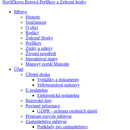
Havlíčkova Borová
Peršíkov a Železné horky
Městys
Historie
Současnost
O obci
Rodáci
Železné Horky
Peršíkov
Ztráty a nálezy
Životní prostředí
Interaktivní mapy
Mapový portál Mapotip
Úřad
Úřední deska
Vyhlášky a dokumenty
Veřejnoprávní smlouvy
E-podatelna
Elektronická podatelna
Borovské listy
Povinné informace
GDPR - ochrana osobních údajů
Program rozvoje městyse
Zastupitelstvo městyse
Podklady pro zastupitelstvo