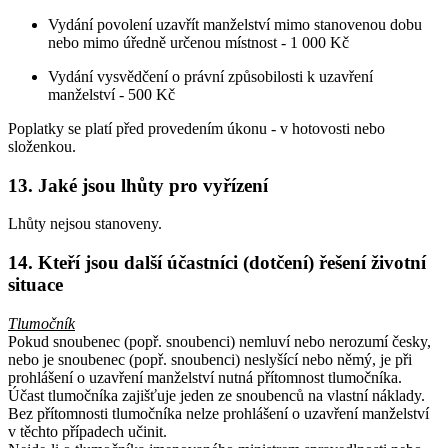
Vydání povolení uzavřít manželství mimo stanovenou dobu
nebo mimo úředně určenou místnost - 1 000 Kč
Vydání vysvědčení o právní způsobilosti k uzavření
manželství - 500 Kč
Poplatky se platí před provedením úkonu - v hotovosti nebo
složenkou.
13. Jaké jsou lhůty pro vyřízení
Lhůty nejsou stanoveny.
14. Kteří jsou další účastníci (dotčení) řešení životní
situace
Tlumočník
Pokud snoubenec (popř. snoubenci) nemluví nebo nerozumí česky,
nebo je snoubenec (popř. snoubenci) neslyšící nebo němý, je při
prohlášení o uzavření manželství nutná přítomnost tlumočníka.
Účast tlumočníka zajišťuje jeden ze snoubenců na vlastní náklady.
Bez přítomnosti tlumočníka nelze prohlášení o uzavření manželství
v těchto případech učinit.