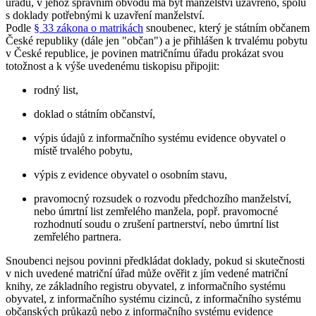
úřadu, v jehož správním obvodu má být manželství uzavřeno, spolu
s doklady potřebnými k uzavření manželství.
Podle
§ 33 zákona o matrikách
snoubenec, který je státním občanem
České republiky (dále jen "občan") a je přihlášen k trvalému pobytu
v České republice, je povinen matričnímu úřadu prokázat svou
totožnost a k výše uvedenému tiskopisu připojit:
rodný list,
doklad o státním občanství,
výpis údajů z informačního systému evidence obyvatel o
místě trvalého pobytu,
výpis z evidence obyvatel o osobním stavu,
pravomocný rozsudek o rozvodu předchozího manželství,
nebo úmrtní list zemřelého manžela, popř. pravomocné
rozhodnutí soudu o zrušení partnerství, nebo úmrtní list
zemřelého partnera.
Snoubenci nejsou povinni předkládat doklady, pokud si skutečnosti
v nich uvedené matriční úřad může ověřit z jím vedené matriční
knihy, ze základního registru obyvatel, z informačního systému
obyvatel, z informačního systému cizinců, z informačního systému
občanských průkazů nebo z informačního systému evidence