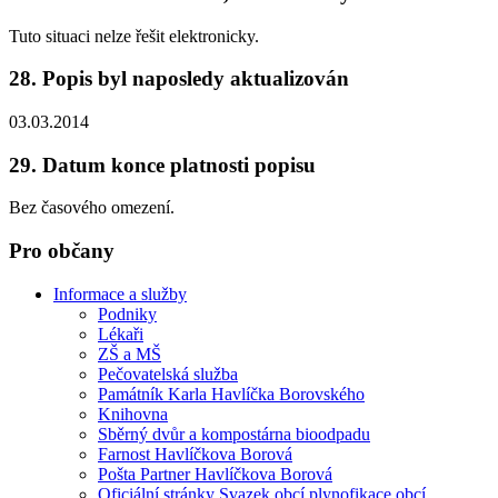
Tuto situaci nelze řešit elektronicky.
28. Popis byl naposledy aktualizován
03.03.2014
29. Datum konce platnosti popisu
Bez časového omezení.
Pro občany
Informace a služby
Podniky
Lékaři
ZŠ a MŠ
Pečovatelská služba
Památník Karla Havlíčka Borovského
Knihovna
Sběrný dvůr a kompostárna bioodpadu
Farnost Havlíčkova Borová
Pošta Partner Havlíčkova Borová
Oficiální stránky Svazek obcí plynofikace obcí