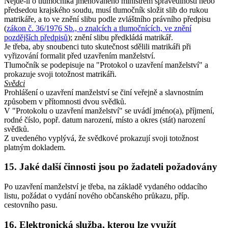
Nejde-li o tlumočníka jmenovaného ministrem spravedlnosti nebo
předsedou krajského soudu, musí tlumočník složit slib do rukou
matrikáře, a to ve znění slibu podle zvláštního právního předpisu
(
zákon č. 36/1976 Sb., o znalcích a tlumočnících, ve znění
pozdějších předpisů
); znění slibu předkládá matrikář.
Je třeba, aby snoubenci tuto skutečnost sdělili matrikáři při
vyřizování formalit před uzavřením manželství.
Tlumočník se podepisuje na "Protokol o uzavření manželství" a
prokazuje svoji totožnost matrikáři.
Svědci
Prohlášení o uzavření manželství se činí veřejně a slavnostním
způsobem v přítomnosti dvou svědků.
V "Protokolu o uzavření manželství" se uvádí jméno(a), příjmení,
rodné číslo, popř. datum narození, místo a okres (stát) narození
svědků.
Z uvedeného vyplývá, že svědkové prokazují svoji totožnost
platným dokladem.
15. Jaké další činnosti jsou po žadateli požadovány
Po uzavření manželství je třeba, na základě vydaného oddacího
listu, požádat o vydání nového občanského průkazu, příp.
cestovního pasu.
16. Elektronická služba, kterou lze využít