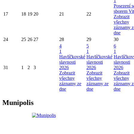
1
Posezení s
sborem Vi
17
18
19
20
21
22
Zobrazit
všechny
záznamy z
dne
24
25
26
27
28
29
30
4
5
6
1
1
1
Havlíčkovské
Havlíčkovské
Havlíčkov
slavnosti
slavnosti
slavnosti
31
1
2
3
2026
2026
2026
Zobrazit
Zobrazit
Zobrazit
všechny
všechny
všechny
záznamy ze
záznamy ze
záznamy z
dne
dne
dne
Munipolis