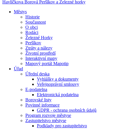
Havlíčkova Borová
Peršíkov a Železné horky
Městys
Historie
Současnost
O obci
Rodáci
Železné Horky
Peršíkov
Ztráty a nálezy
Životní prostředí
Interaktivní mapy
Mapový portál Mapotip
Úřad
Úřední deska
Vyhlášky a dokumenty
Veřejnoprávní smlouvy
E-podatelna
Elektronická podatelna
Borovské listy
Povinné informace
GDPR - ochrana osobních údajů
Program rozvoje městyse
Zastupitelstvo městyse
Podklady pro zastupitelstvo