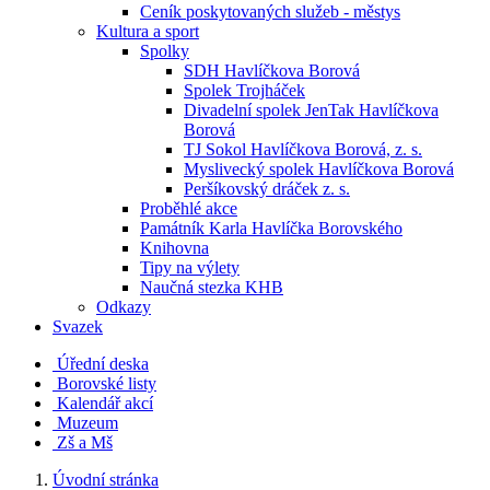
Ceník poskytovaných služeb - městys
Kultura a sport
Spolky
SDH Havlíčkova Borová
Spolek Trojháček
Divadelní spolek JenTak Havlíčkova
Borová
TJ Sokol Havlíčkova Borová, z. s.
Myslivecký spolek Havlíčkova Borová
Peršíkovský dráček z. s.
Proběhlé akce
Památník Karla Havlíčka Borovského
Knihovna
Tipy na výlety
Naučná stezka KHB
Odkazy
Svazek
Úřední deska
Borovské listy
Kalendář akcí
Muzeum
Zš a Mš
Úvodní stránka