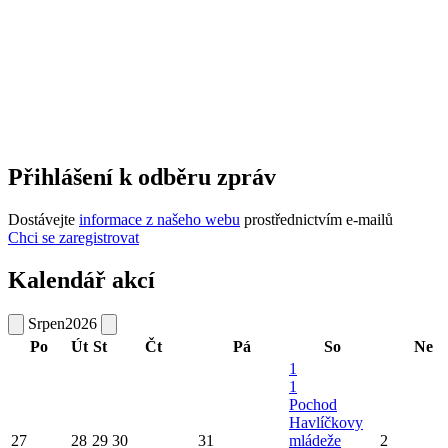
Přihlášení k odběru zpráv
Dostávejte
informace z našeho webu
prostřednictvím e-mailů
Chci se zaregistrovat
Kalendář akcí
Srpen
2026
Po
Út
St
Čt
Pá
So
Ne
1
1
Pochod
Havlíčkovy
27
28
29
30
31
mládeže
2