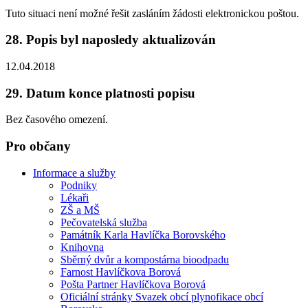
Tuto situaci není možné řešit zasláním žádosti elektronickou poštou.
28. Popis byl naposledy aktualizován
12.04.2018
29. Datum konce platnosti popisu
Bez časového omezení.
Pro občany
Informace a služby
Podniky
Lékaři
ZŠ a MŠ
Pečovatelská služba
Památník Karla Havlíčka Borovského
Knihovna
Sběrný dvůr a kompostárna bioodpadu
Farnost Havlíčkova Borová
Pošta Partner Havlíčkova Borová
Oficiální stránky Svazek obcí plynofikace obcí