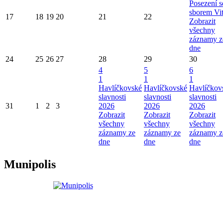
Posezení s
sborem Vi
17
18
19
20
21
22
Zobrazit
všechny
záznamy z
dne
24
25
26
27
28
29
30
4
5
6
1
1
1
Havlíčkovské
Havlíčkovské
Havlíčkov
slavnosti
slavnosti
slavnosti
31
1
2
3
2026
2026
2026
Zobrazit
Zobrazit
Zobrazit
všechny
všechny
všechny
záznamy ze
záznamy ze
záznamy z
dne
dne
dne
Munipolis