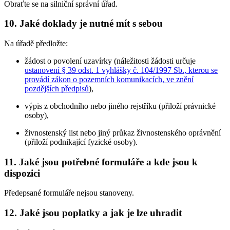
Obraťte se na silniční správní úřad.
10. Jaké doklady je nutné mít s sebou
Na úřadě předložte:
žádost o povolení uzavírky (náležitosti žádosti určuje
ustanovení § 39 odst. 1 vyhlášky č. 104/1997 Sb., kterou se
provádí zákon o pozemních komunikacích, ve znění
pozdějších předpisů
),
výpis z obchodního nebo jiného rejstříku (přiloží právnické
osoby),
živnostenský list nebo jiný průkaz živnostenského oprávnění
(přiloží podnikající fyzické osoby).
11. Jaké jsou potřebné formuláře a kde jsou k
dispozici
Předepsané formuláře nejsou stanoveny.
12. Jaké jsou poplatky a jak je lze uhradit