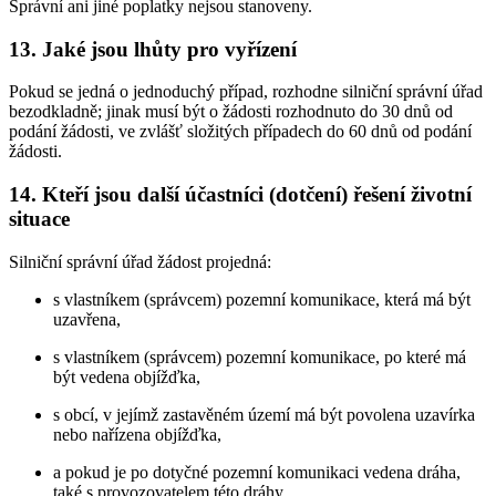
Správní ani jiné poplatky nejsou stanoveny.
13. Jaké jsou lhůty pro vyřízení
Pokud se jedná o jednoduchý případ, rozhodne silniční správní úřad
bezodkladně; jinak musí být o žádosti rozhodnuto do 30 dnů od
podání žádosti, ve zvlášť složitých případech do 60 dnů od podání
žádosti.
14. Kteří jsou další účastníci (dotčení) řešení životní
situace
Silniční správní úřad žádost projedná:
s vlastníkem (správcem) pozemní komunikace, která má být
uzavřena,
s vlastníkem (správcem) pozemní komunikace, po které má
být vedena objížďka,
s obcí, v jejímž zastavěném území má být povolena uzavírka
nebo nařízena objížďka,
a pokud je po dotyčné pozemní komunikaci vedena dráha,
také s provozovatelem této dráhy,