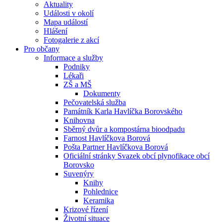
Aktuality
Události v okolí
Mapa událostí
Hlášení
Fotogalerie z akcí
Pro občany
Informace a služby
Podniky
Lékaři
ZŠ a MŠ
Dokumenty
Pečovatelská služba
Památník Karla Havlíčka Borovského
Knihovna
Sběrný dvůr a kompostárna bioodpadu
Farnost Havlíčkova Borová
Pošta Partner Havlíčkova Borová
Oficiální stránky Svazek obcí plynofikace obcí
Borovsko
Suvenýry
Knihy
Pohlednice
Keramika
Krizové řízení
Životní situace