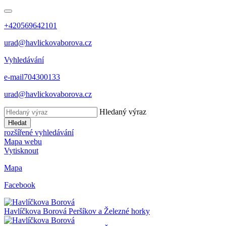
+420569642101
urad@havlickovaborova.cz
Vyhledávání
e-mail
704300133
urad@havlickovaborova.cz
Hledaný výraz
Hledat
rozšířené vyhledávání
Mapa webu
Vytisknout
Mapa
Facebook
Havlíčkova Borová
Peršíkov a Železné horky