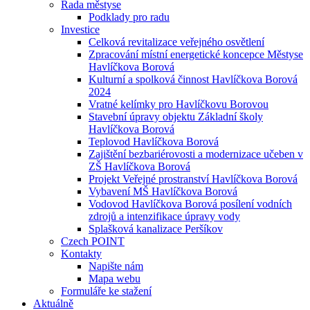
Rada městyse
Podklady pro radu
Investice
Celková revitalizace veřejného osvětlení
Zpracování místní energetické koncepce Městyse
Havlíčkova Borová
Kulturní a spolková činnost Havlíčkova Borová
2024
Vratné kelímky pro Havlíčkovu Borovou
Stavební úpravy objektu Základní školy
Havlíčkova Borová
Teplovod Havlíčkova Borová
Zajištění bezbariérovosti a modernizace učeben v
ZŠ Havlíčkova Borová
Projekt Veřejné prostranství Havlíčkova Borová
Vybavení MŠ Havlíčkova Borová
Vodovod Havlíčkova Borová posílení vodních
zdrojů a intenzifikace úpravy vody
Splašková kanalizace Peršíkov
Czech POINT
Kontakty
Napište nám
Mapa webu
Formuláře ke stažení
Aktuálně