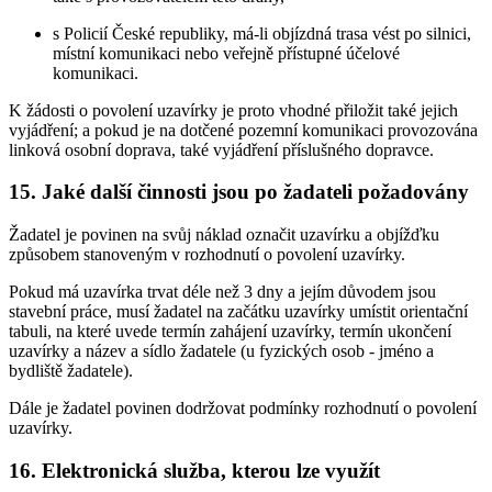
s Policií České republiky, má-li objízdná trasa vést po silnici,
místní komunikaci nebo veřejně přístupné účelové
komunikaci.
K žádosti o povolení uzavírky je proto vhodné přiložit také jejich
vyjádření; a pokud je na dotčené pozemní komunikaci provozována
linková osobní doprava, také vyjádření příslušného dopravce.
15. Jaké další činnosti jsou po žadateli požadovány
Žadatel je povinen na svůj náklad označit uzavírku a objížďku
způsobem stanoveným v rozhodnutí o povolení uzavírky.
Pokud má uzavírka trvat déle než 3 dny a jejím důvodem jsou
stavební práce, musí žadatel na začátku uzavírky umístit orientační
tabuli, na které uvede termín zahájení uzavírky, termín ukončení
uzavírky a název a sídlo žadatele (u fyzických osob - jméno a
bydliště žadatele).
Dále je žadatel povinen dodržovat podmínky rozhodnutí o povolení
uzavírky.
16. Elektronická služba, kterou lze využít