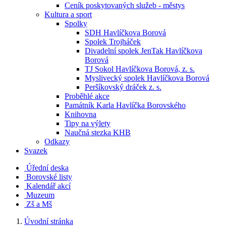
Ceník poskytovaných služeb - městys
Kultura a sport
Spolky
SDH Havlíčkova Borová
Spolek Trojháček
Divadelní spolek JenTak Havlíčkova
Borová
TJ Sokol Havlíčkova Borová, z. s.
Myslivecký spolek Havlíčkova Borová
Peršíkovský dráček z. s.
Proběhlé akce
Památník Karla Havlíčka Borovského
Knihovna
Tipy na výlety
Naučná stezka KHB
Odkazy
Svazek
Úřední deska
Borovské listy
Kalendář akcí
Muzeum
Zš a Mš
Úvodní stránka