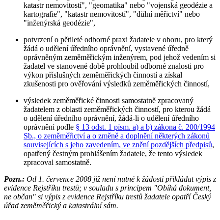
katastr nemovitostí", "geomatika" nebo "vojenská geodézie a
kartografie", "katastr nemovitostí", "důlní měřictví" nebo
"inženýrská geodézie",
potvrzení o pětileté odborné praxi žadatele v oboru, pro který
žádá o udělení úředního oprávnění, vystavené úředně
oprávněným zeměměřickým inženýrem, pod jehož vedením si
žadatel ve stanovené době prohloubil odborné znalosti pro
výkon příslušných zeměměřických činností a získal
zkušenosti pro ověřování výsledků zeměměřických činností,
výsledek zeměměřické činnosti samostatně zpracovaný
žadatelem z oblasti zeměměřických činností, pro kterou žádá
o udělení úředního oprávnění, žádá-li o udělení úředního
oprávnění podle
§ 13 odst. 1 písm. a) a b) zákona č. 200/1994
Sb., o zeměměřictví a o změně a doplnění některých zákonů
souvisejících s jeho zavedením, ve znění pozdějších předpisů
,
opatřený čestným prohlášením žadatele, že tento výsledek
zpracoval samostatně.
Pozn.:
Od 1. července 2008 již není nutné k žádosti přikládat výpis z
evidence Rejstříku trestů; v souladu s principem "Obíhá dokument,
ne občan" si výpis z evidence Rejstříku trestů žadatele opatří Český
úřad zeměměřický a katastrální sám.