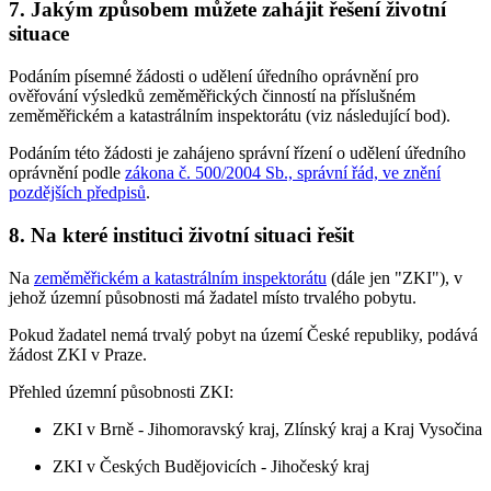
7. Jakým způsobem můžete zahájit řešení životní
situace
Podáním písemné žádosti o udělení úředního oprávnění pro
ověřování výsledků zeměměřických činností na příslušném
zeměměřickém a katastrálním inspektorátu (viz následující bod).
Podáním této žádosti je zahájeno správní řízení o udělení úředního
oprávnění podle
zákona č. 500/2004 Sb., správní řád, ve znění
pozdějších předpisů
.
8. Na které instituci životní situaci řešit
Na
zeměměřickém a katastrálním inspektorátu
(dále jen "ZKI"), v
jehož územní působnosti má žadatel místo trvalého pobytu.
Pokud žadatel nemá trvalý pobyt na území České republiky, podává
žádost ZKI v Praze.
Přehled územní působnosti ZKI:
ZKI v Brně - Jihomoravský kraj, Zlínský kraj a Kraj Vysočina
ZKI v Českých Budějovicích - Jihočeský kraj