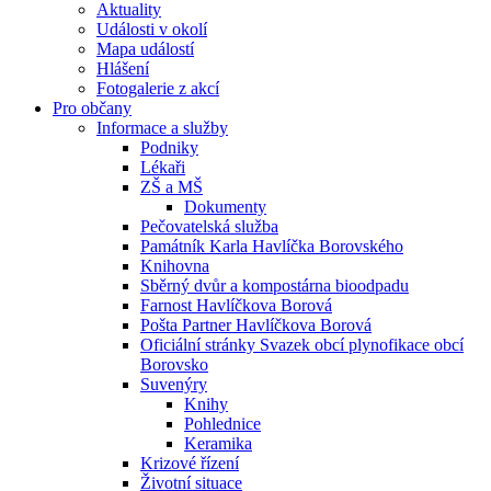
Aktuality
Události v okolí
Mapa událostí
Hlášení
Fotogalerie z akcí
Pro občany
Informace a služby
Podniky
Lékaři
ZŠ a MŠ
Dokumenty
Pečovatelská služba
Památník Karla Havlíčka Borovského
Knihovna
Sběrný dvůr a kompostárna bioodpadu
Farnost Havlíčkova Borová
Pošta Partner Havlíčkova Borová
Oficiální stránky Svazek obcí plynofikace obcí
Borovsko
Suvenýry
Knihy
Pohlednice
Keramika
Krizové řízení
Životní situace