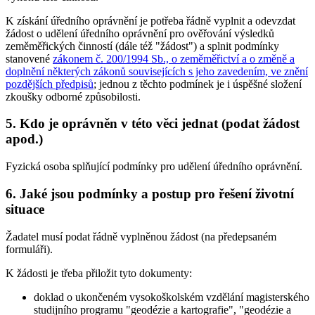
K získání úředního oprávnění je potřeba řádně vyplnit a odevzdat
žádost o udělení úředního oprávnění pro ověřování výsledků
zeměměřických činností (dále též "žádost") a splnit podmínky
stanovené
zákonem č. 200/1994 Sb., o zeměměřictví a o změně a
doplnění některých zákonů souvisejících s jeho zavedením, ve znění
pozdějších předpisů
; jednou z těchto podmínek je i úspěšné složení
zkoušky odborné způsobilosti.
5. Kdo je oprávněn v této věci jednat (podat žádost
apod.)
Fyzická osoba splňující podmínky pro udělení úředního oprávnění.
6. Jaké jsou podmínky a postup pro řešení životní
situace
Žadatel musí podat řádně vyplněnou žádost (na předepsaném
formuláři).
K žádosti je třeba přiložit tyto dokumenty:
doklad o ukončeném vysokoškolském vzdělání magisterského
studijního programu "geodézie a kartografie", "geodézie a