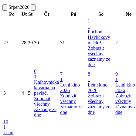
Srpen
2026
Po
Út
St
Čt
Pá
So
Ne
1
1
Pochod
Havlíčkovy
27
28
29
30
31
mládeže
2
Zobrazit
všechny
záznamy ze
dne
6
7
8
9
1
1
1
1
Knihovnická
Letní kino
Letní kino
Letní kino
kavárna na
2026
2026
2026
3
4
5
pavlači
Zobrazit
Zobrazit
Zobrazit
Zobrazit
všechny
všechny
všechny
všechny
záznamy ze
záznamy ze
záznamy z
záznamy ze
dne
dne
dne
dne
10
1
Letní