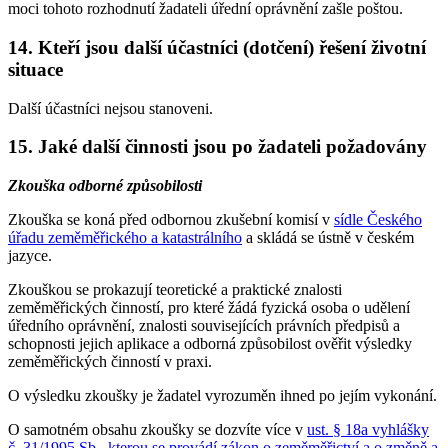
moci tohoto rozhodnutí žadateli úřední oprávnění zašle poštou.
14. Kteří jsou další účastníci (dotčení) řešení životní
situace
Další účastníci nejsou stanoveni.
15. Jaké další činnosti jsou po žadateli požadovány
Zkouška odborné způsobilosti
Zkouška se koná před odbornou zkušební komisí v
sídle Českého
úřadu zeměměřického a katastrálního
a skládá se ústně v českém
jazyce.
Zkouškou se prokazují teoretické a praktické znalosti
zeměměřických činností, pro které žádá fyzická osoba o udělení
úředního oprávnění, znalosti souvisejících právních předpisů a
schopnosti jejich aplikace a odborná způsobilost ověřit výsledky
zeměměřických činností v praxi.
O výsledku zkoušky je žadatel vyrozuměn ihned po jejím vykonání.
O samotném obsahu zkoušky se dozvíte více v
ust. § 18a vyhlášky
č. 31/1995 Sb., kterou se provádí zákon o zeměměřictví a o změně a