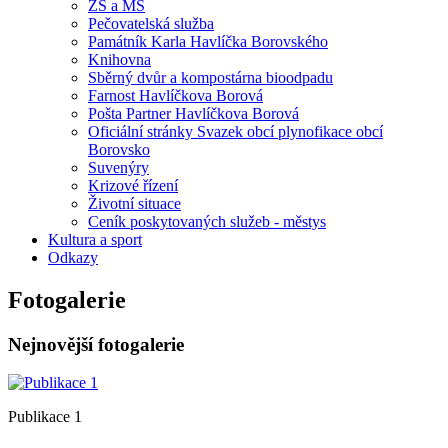
ZŠ a MŠ
Pečovatelská služba
Památník Karla Havlíčka Borovského
Knihovna
Sběrný dvůr a kompostárna bioodpadu
Farnost Havlíčkova Borová
Pošta Partner Havlíčkova Borová
Oficiální stránky Svazek obcí plynofikace obcí
Borovsko
Suvenýry
Krizové řízení
Životní situace
Ceník poskytovaných služeb - městys
Kultura a sport
Odkazy
Fotogalerie
Nejnovější fotogalerie
Publikace 1