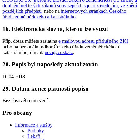
doplnění některých zákonů souvisejících s jeho zavedením, ve znění
pozdějších předpisů
, nebo na
internetových stránkách Českého
úřadu zeměměřického a katastrálního
.
16. Elektronická služba, kterou lze využít
Příp. dotaz můžete zaslat na
e-mailovou adresu příslušného ZKI
nebo na personální odbor Českého úřadu zeměměřického a
katastrálního, e-mail:
uozi@cuzk.cz
.
28. Popis byl naposledy aktualizován
16.04.2018
29. Datum konce platnosti popisu
Bez časového omezení.
Pro občany
Informace a služby
Podniky
Lékaři