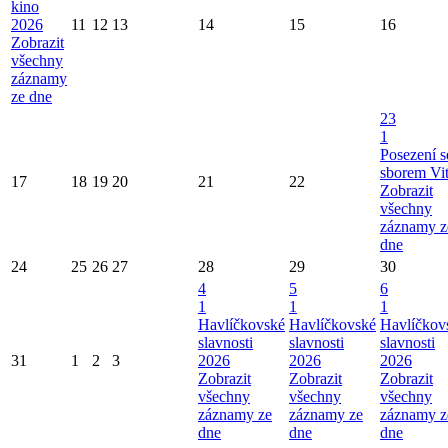
kino
2026
11
12
13
14
15
16
Zobrazit
všechny
záznamy
ze dne
23
1
Posezení s
sborem Vi
17
18
19
20
21
22
Zobrazit
všechny
záznamy z
dne
24
25
26
27
28
29
30
4
5
6
1
1
1
Havlíčkovské
Havlíčkovské
Havlíčkov
slavnosti
slavnosti
slavnosti
31
1
2
3
2026
2026
2026
Zobrazit
Zobrazit
Zobrazit
všechny
všechny
všechny
záznamy ze
záznamy ze
záznamy z
dne
dne
dne