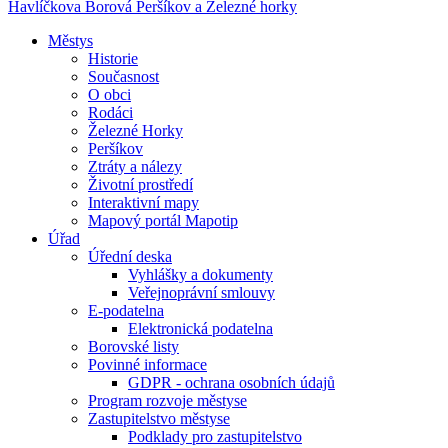
Havlíčkova Borová
Peršíkov a Železné horky
Městys
Historie
Současnost
O obci
Rodáci
Železné Horky
Peršíkov
Ztráty a nálezy
Životní prostředí
Interaktivní mapy
Mapový portál Mapotip
Úřad
Úřední deska
Vyhlášky a dokumenty
Veřejnoprávní smlouvy
E-podatelna
Elektronická podatelna
Borovské listy
Povinné informace
GDPR - ochrana osobních údajů
Program rozvoje městyse
Zastupitelstvo městyse
Podklady pro zastupitelstvo