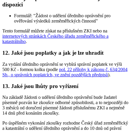
dispozici
Formulář: "Žádost o udělení úředního oprávnění pro
ověřování výsledků zeměměřických činností"
Tento formulář můžete získat na příslušném ZKI nebo na
internetových stránkách Českého úřadu zeměměřického a
katastrálního
.
12. Jaké jsou poplatky a jak je lze uhradit
Za vydání úředního oprávnění se vybírá správní poplatek ve výši
500 Kč - formou kolku (podle
pol. 22 přílohy k zákonu č. 634/2004
Sb., o správních poplatcích, ve znění pozdějších předpisů
).
13. Jaké jsou lhůty pro vyřízení
Na základě žádosti o udělení úředního oprávnění bude žadatel
písemně pozván ke zkoušce odborné způsobilosti, a to nejpozději do
3 měsíců od doručení písemné žádosti příslušnému ZKI a nejméně
14 dnů před konáním zkoušky.
Po úspěšném vykonání zkoušky rozhodne Český úřad zeměměřický
a katastrální o udělení úředního oprávnění a do 10 dnů od právní