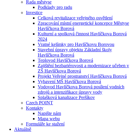
Rada městyse
Podklady pro radu
Investice
Celková revitalizace veřejného osvětlení
Zpracování místní energetické koncepce Městyse
Havlíčkova Borová
Kulturní a spolková činnost Havlíčkova Borová
2024
Vratné kelímky pro Havlíčkovu Borovou
Stavební úpravy objektu Základní školy
Havlíčkova Borová
Teplovod Havlíčkova Borová
Zajištění bezbariérovosti a modernizace učeben v
ZŠ Havlíčkova Borová
Projekt Veřejné prostranství Havlíčkova Borová
Vybavení MŠ Havlíčkova Borová
Vodovod Havlíčkova Borová posílení vodních
zdrojů a intenzifikace úpravy vody
Splašková kanalizace Peršíkov
Czech POINT
Kontakty
Napište nám
Mapa webu
Formuláře ke stažení
Aktuálně