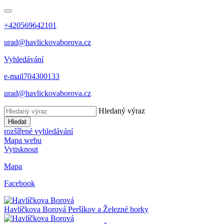
+420569642101
urad@havlickovaborova.cz
Vyhledávání
e-mail
704300133
urad@havlickovaborova.cz
Hledaný výraz
Hledat
rozšířené vyhledávání
Mapa webu
Vytisknout
Mapa
Facebook
Havlíčkova Borová
Peršíkov a Železné horky