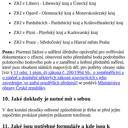
ZKI v Liberci - Liberecký kraj a Ústecký kraj
ZKI v Opavě - Olomoucký kraj a Moravskoslezský kraj
ZKI v Pardubicích - Pardubický kraj a Královéhradecký kraj
ZKI v Plzni - Plzeňský kraj a Karlovarský kraj
ZKI v Praze - Středočeský kraj a Hlavní město Praha
Pozn.:
Písemná žádost o udělení úředního oprávnění pro ověřování
dokumentace o zřízení, obnovení nebo přemístění bodu podrobného
polohového bodového pole a o zaměření a šetření předmětů měření,
které jsou obsahem státních mapových děl, pro potřeby obrany státu
[viz
§ 13 odst. 1 písm. d) zákona č. 200/1994 Sb., o zeměměřictví a
o změně a doplnění některých zákonů souvisejících s jeho
zavedením, ve znění pozdějších předpisů
] se podává
Ministerstvu
obrany České republiky
.
10. Jaké doklady je nutné mít s sebou
V den konání zkoušky odborné způsobilosti je třeba se před jejím
započetím prokázat platným průkazem totožnosti.
11. Jaké jsou potřebné formuláře a kde jsou k