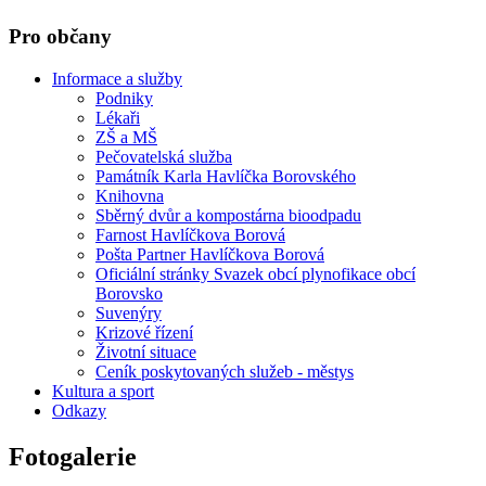
Pro občany
Informace a služby
Podniky
Lékaři
ZŠ a MŠ
Pečovatelská služba
Památník Karla Havlíčka Borovského
Knihovna
Sběrný dvůr a kompostárna bioodpadu
Farnost Havlíčkova Borová
Pošta Partner Havlíčkova Borová
Oficiální stránky Svazek obcí plynofikace obcí
Borovsko
Suvenýry
Krizové řízení
Životní situace
Ceník poskytovaných služeb - městys
Kultura a sport
Odkazy
Fotogalerie