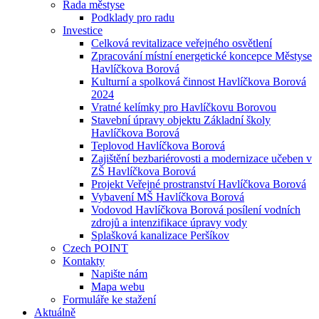
Rada městyse
Podklady pro radu
Investice
Celková revitalizace veřejného osvětlení
Zpracování místní energetické koncepce Městyse
Havlíčkova Borová
Kulturní a spolková činnost Havlíčkova Borová
2024
Vratné kelímky pro Havlíčkovu Borovou
Stavební úpravy objektu Základní školy
Havlíčkova Borová
Teplovod Havlíčkova Borová
Zajištění bezbariérovosti a modernizace učeben v
ZŠ Havlíčkova Borová
Projekt Veřejné prostranství Havlíčkova Borová
Vybavení MŠ Havlíčkova Borová
Vodovod Havlíčkova Borová posílení vodních
zdrojů a intenzifikace úpravy vody
Splašková kanalizace Peršíkov
Czech POINT
Kontakty
Napište nám
Mapa webu
Formuláře ke stažení
Aktuálně