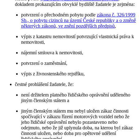
dokladem prokazujícím obvyklé bydliště žadatele je zejména:
potvrzení o přechodném pobytu podle
zákona č. 326/1999
Sb., o pobytu cizinců na území České republiky a o změně
některých zákonů, ve znění pozdějších předpisů
,
výpis z katastru nemovitostí potvrzující vlastnická práva k
nemovitosti,
nájemní smlouva k nemovitosti,
potvrzení o zaměstnání,
výpis z živnostenského rejstříku,
čestné prohlášení žadatele, že:
není držitelem platného řidičského oprávnění uděleného
jiným členským státem a
jiným členským státem mu nebyl uložen zákaz činnosti
spočívající v zákazu řízení motorových vozidel nebo že
jeho řidičské oprávnění nebylo pozastaveno nebo
odejmuto, nebo že již uplynula doba, na kterou byl zákaz
činnosti uložen, nebo doba pro opětovné udělení
řidičského oprávnění,