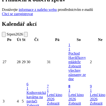
Dostávejte
informace z našeho webu
prostřednictvím e-mailů
Chci se zaregistrovat
Kalendář akcí
Srpen
2026
Po
Út
St
Čt
Pá
So
Ne
1
1
Pochod
Havlíčkovy
27
28
29
30
31
mládeže
2
Zobrazit
všechny
záznamy ze
dne
6
7
8
9
1
1
1
1
Knihovnická
Letní kino
Letní kino
Letní kino
kavárna na
2026
2026
2026
3
4
5
pavlači
Zobrazit
Zobrazit
Zobrazit
Zobrazit