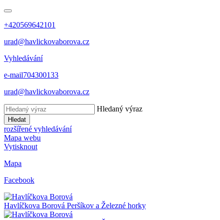
+420569642101
urad@havlickovaborova.cz
Vyhledávání
e-mail
704300133
urad@havlickovaborova.cz
Hledaný výraz
Hledat
rozšířené vyhledávání
Mapa webu
Vytisknout
Mapa
Facebook
Havlíčkova Borová
Peršíkov a Železné horky