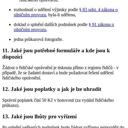
rozhodnutí o udělení výjimky podle
§ 83 odst. 4 zákona o
silničním provozu
, byla-li udělena,
doklad o splnění dalších podmínek podle
§ 91 zákona o
silničním provozu
,
jedna průkazová fotografie.
11. Jaké jsou potřebné formuláře a kde jsou k
dispozici
Žádost o řidičské oprávnění je tisknuta přímo z registru řidičů - v
případě, že se žadatel dostaví a bude požadovat řešení udělení
řidičského oprávnění.
12. Jaké jsou poplatky a jak je lze uhradit
Správní poplatek činí 50 Kč v hotovosti (za vydání řidičského
průkazu).
13. Jaké jsou lhůty pro vyřízení
Po splnění veškerých podmínek bude žádost vyřízena nejpozději do