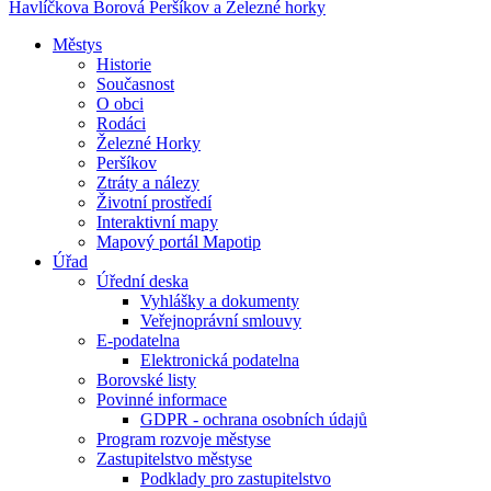
Havlíčkova Borová
Peršíkov a Železné horky
Městys
Historie
Současnost
O obci
Rodáci
Železné Horky
Peršíkov
Ztráty a nálezy
Životní prostředí
Interaktivní mapy
Mapový portál Mapotip
Úřad
Úřední deska
Vyhlášky a dokumenty
Veřejnoprávní smlouvy
E-podatelna
Elektronická podatelna
Borovské listy
Povinné informace
GDPR - ochrana osobních údajů
Program rozvoje městyse
Zastupitelstvo městyse
Podklady pro zastupitelstvo