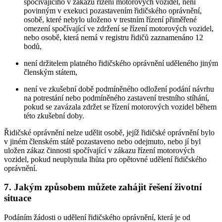
spočívajícího v zákazu řízení motorových vozidel, není
povinným v exekuci pozastavením řidičského oprávnění,
osobě, které nebylo uloženo v trestním řízení přiměřené
omezení spočívající ve zdržení se řízení motorových vozidel,
nebo osobě, která nemá v registru řidičů zaznamenáno 12
bodů,
není držitelem platného řidičského oprávnění uděleného jiným
členským státem,
není ve zkušební době podmíněného odložení podání návrhu
na potrestání nebo podmíněného zastavení trestního stíhání,
pokud se zavázala zdržet se řízení motorových vozidel během
této zkušební doby.
Řidičské oprávnění nelze udělit osobě, jejíž řidičské oprávnění bylo
v jiném členském státě pozastaveno nebo odejmuto, nebo jí byl
uložen zákaz činnosti spočívající v zákazu řízení motorových
vozidel, pokud neuplynula lhůta pro opětovné udělení řidičského
oprávnění.
7. Jakým způsobem můžete zahájit řešení životní
situace
Podáním žádosti o udělení řidičského oprávnění, která je od