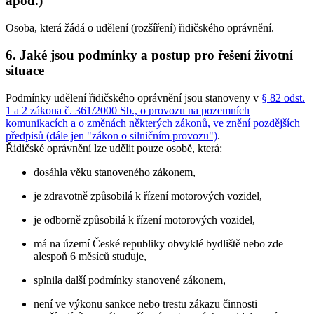
apod.)
Osoba, která žádá o udělení (rozšíření) řidičského oprávnění.
6. Jaké jsou podmínky a postup pro řešení životní
situace
Podmínky udělení řidičského oprávnění jsou stanoveny v
§ 82 odst.
1 a 2 zákona č. 361/2000 Sb., o provozu na pozemních
komunikacích a o změnách některých zákonů, ve znění pozdějších
předpisů (dále jen "zákon o silničním provozu")
.
Řidičské oprávnění lze udělit pouze osobě, která:
dosáhla věku stanoveného zákonem,
je zdravotně způsobilá k řízení motorových vozidel,
je odborně způsobilá k řízení motorových vozidel,
má na území České republiky obvyklé bydliště nebo zde
alespoň 6 měsíců studuje,
splnila další podmínky stanovené zákonem,
není ve výkonu sankce nebo trestu zákazu činnosti