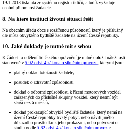
19.1.2013 tisknuta ze systému registru řidičů, a tudíž vyžaduje
osobní přítomnost žadatele.
8. Na které instituci životní situaci řešit
Na obecním úřadu obce s rozšířenou působností, který je příslušný
dle místa obvyklého bydliště žadatele na území České republiky.
10. Jaké doklady je nutné mít s sebou
K žádosti o udělení řidičského oprávnění je nutné doložit náležitosti
stanovené v
§ 92 odst. 4 zákona o silničním provozu
, kterými jsou:
platný doklad totožnosti žadatele,
posudek o zdravotní způsobilosti,
doklad o odborné způsobilosti k řízení motorových vozidel
zařazených do příslušné skupiny vozidel, který nesmí být
starší než 6 měsíců,
doklad prokazující obvyklé bydliště žadatele, který nemá na
území České republiky trvalý pobyt, nebo návrh jiného
důkazního prostředku k jeho prokázání, nebo potvrzení o
studiu podle
§ 82 odst. 4 zákona o silničním provozu
;