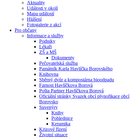
Aktuality
Události v okolí
Mapa událostí
Hlášení
Fotogalerie z akcí
Pro občany
Informace a služby
Podniky
Lékaři
ZŠ a MŠ
Dokumenty
Pečovatelská služba
Památník Karla Havlíčka Borovského
Knihovna
Sběrný dvůr a kompostárna bioodpadu
Farnost Havlíčkova Borová
Pošta Partner Havlíčkova Borová
Oficiální stránky Svazek obcí plynofikace obcí
Borovsko
Suvenýry
Knihy
Pohlednice
Keramika
Krizové řízení
Životní situace