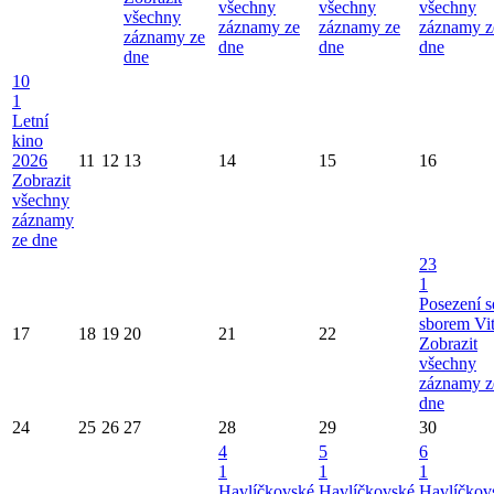
všechny
všechny
všechny
všechny
záznamy ze
záznamy ze
záznamy z
záznamy ze
dne
dne
dne
dne
10
1
Letní
kino
2026
11
12
13
14
15
16
Zobrazit
všechny
záznamy
ze dne
23
1
Posezení s
sborem Vi
17
18
19
20
21
22
Zobrazit
všechny
záznamy z
dne
24
25
26
27
28
29
30
4
5
6
1
1
1
Havlíčkovské
Havlíčkovské
Havlíčkov