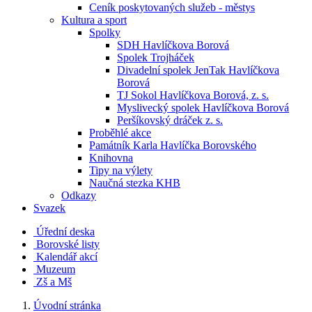
Ceník poskytovaných služeb - městys
Kultura a sport
Spolky
SDH Havlíčkova Borová
Spolek Trojháček
Divadelní spolek JenTak Havlíčkova
Borová
TJ Sokol Havlíčkova Borová, z. s.
Myslivecký spolek Havlíčkova Borová
Peršíkovský dráček z. s.
Proběhlé akce
Památník Karla Havlíčka Borovského
Knihovna
Tipy na výlety
Naučná stezka KHB
Odkazy
Svazek
Úřední deska
Borovské listy
Kalendář akcí
Muzeum
Zš a Mš
Úvodní stránka