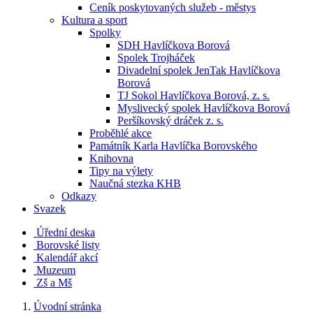
Ceník poskytovaných služeb - městys
Kultura a sport
Spolky
SDH Havlíčkova Borová
Spolek Trojháček
Divadelní spolek JenTak Havlíčkova
Borová
TJ Sokol Havlíčkova Borová, z. s.
Myslivecký spolek Havlíčkova Borová
Peršíkovský dráček z. s.
Proběhlé akce
Památník Karla Havlíčka Borovského
Knihovna
Tipy na výlety
Naučná stezka KHB
Odkazy
Svazek
Úřední deska
Borovské listy
Kalendář akcí
Muzeum
Zš a Mš
Úvodní stránka