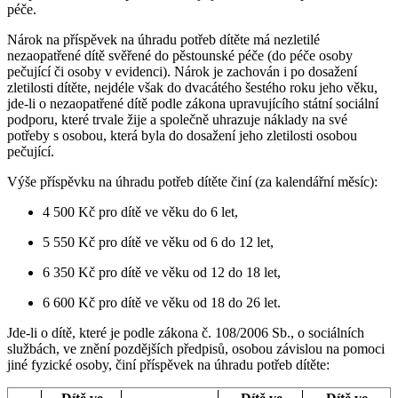
péče.
Nárok na příspěvek na úhradu potřeb dítěte má nezletilé
nezaopatřené dítě svěřené do pěstounské péče (do péče osoby
pečující či osoby v evidenci). Nárok je zachován i po dosažení
zletilosti dítěte, nejdéle však do dvacátého šestého roku jeho věku,
jde-li o nezaopatřené dítě podle zákona upravujícího státní sociální
podporu, které trvale žije a společně uhrazuje náklady na své
potřeby s osobou, která byla do dosažení jeho zletilosti osobou
pečující.
Výše příspěvku na úhradu potřeb dítěte činí (za kalendářní měsíc):
4 500 Kč pro dítě ve věku do 6 let,
5 550 Kč pro dítě ve věku od 6 do 12 let,
6 350 Kč pro dítě ve věku od 12 do 18 let,
6 600 Kč pro dítě ve věku od 18 do 26 let.
Jde-li o dítě, které je podle zákona č. 108/2006 Sb., o sociálních
službách, ve znění pozdějších předpisů, osobou závislou na pomoci
jiné fyzické osoby, činí příspěvek na úhradu potřeb dítěte: