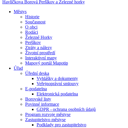
Havlíčkova Borová
Peršíkov a Železné horky
Městys
Historie
Současnost
O obci
Rodáci
Železné Horky
Peršíkov
Ztráty a nálezy
Životní prostředí
Interaktivní mapy
Mapový portál Mapotip
Úřad
Úřední deska
Vyhlášky a dokumenty
Veřejnoprávní smlouvy
E-podatelna
Elektronická podatelna
Borovské listy
Povinné informace
GDPR - ochrana osobních údajů
Program rozvoje městyse
Zastupitelstvo městyse
Podklady pro zastupitelstvo