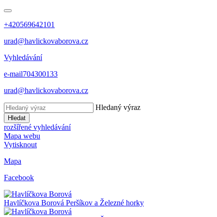
+420569642101
urad@havlickovaborova.cz
Vyhledávání
e-mail
704300133
urad@havlickovaborova.cz
Hledaný výraz
Hledat
rozšířené vyhledávání
Mapa webu
Vytisknout
Mapa
Facebook
Havlíčkova Borová
Peršíkov a Železné horky