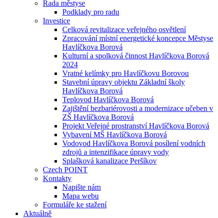
Rada městyse
Podklady pro radu
Investice
Celková revitalizace veřejného osvětlení
Zpracování místní energetické koncepce Městyse
Havlíčkova Borová
Kulturní a spolková činnost Havlíčkova Borová
2024
Vratné kelímky pro Havlíčkovu Borovou
Stavební úpravy objektu Základní školy
Havlíčkova Borová
Teplovod Havlíčkova Borová
Zajištění bezbariérovosti a modernizace učeben v
ZŠ Havlíčkova Borová
Projekt Veřejné prostranství Havlíčkova Borová
Vybavení MŠ Havlíčkova Borová
Vodovod Havlíčkova Borová posílení vodních
zdrojů a intenzifikace úpravy vody
Splašková kanalizace Peršíkov
Czech POINT
Kontakty
Napište nám
Mapa webu
Formuláře ke stažení
Aktuálně