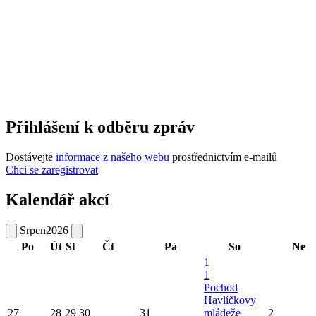
Přihlášení k odběru zpráv
Dostávejte
informace z našeho webu
prostřednictvím e-mailů
Chci se zaregistrovat
Kalendář akcí
Srpen
2026
Po
Út
St
Čt
Pá
So
Ne
1
1
Pochod
Havlíčkovy
27
28
29
30
31
mládeže
2