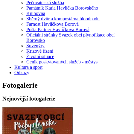
Pečovatelská služba
Památník Karla Havlíčka Borovského
Knihovna
Sběrný dvůr a kompostárna bioodpadu
Farnost Havlíčkova Borová
Pošta Partner Havlíčkova Borová
Oficiální stránky Svazek obcí plynofikace obcí
Borovsko
Suvenýry
Krizové řízení
Životní situace
Ceník poskytovaných služeb - městys
Kultura a sport
Odkazy
Fotogalerie
Nejnovější fotogalerie