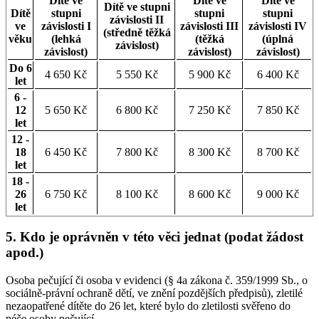
Dítě ve
Dítě ve
Dítě ve
Dítě ve stupni
Dítě
stupni
stupni
stupni
závislosti II
ve
závislosti I
závislosti III
závislosti IV
(středně těžká
věku
(lehká
(těžká
(úplná
závislost)
závislost)
závislost)
závislost)
Do 6
4 650 Kč
5 550 Kč
5 900 Kč
6 400 Kč
let
6 -
12
5 650 Kč
6 800 Kč
7 250 Kč
7 850 Kč
let
12 -
18
6 450 Kč
7 800 Kč
8 300 Kč
8 700 Kč
let
18 -
26
6 750 Kč
8 100 Kč
8 600 Kč
9 000 Kč
let
5. Kdo je oprávněn v této věci jednat (podat žádost
apod.)
Osoba pečující či osoba v evidenci (§ 4a zákona č. 359/1999 Sb., o
sociálně-právní ochraně dětí, ve znění pozdějších předpisů), zletilé
nezaopatřené dítěte do 26 let, které bylo do zletilosti svěřeno do
péče osoby pečující.