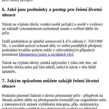
6. Jaké jsou podmínky a postup pro řešení životní
situace
Nárok na výplatu dávky vzniká osobě pečující a osobě v evidenci
na základě vykonatelnosti rozhodnutí soudu o svěření dítěte do
péče.
Další podmínkou je splnění ustanovení § 47o zákona č. 359/1999
Sb., o sociálně-právní ochraně dětí, ve znění pozdějších předpisů;
podmínku trvalého pobytu může v odůvodněných případech
prominout
Ministerstvo práce a sociálních věcí
.
Nárok na výplatu dávky zaniká uplynutím 1 roku ode dne, od
kterého dávka nebo její část náleží, nebyl-li nárok v této lhůtě
uplatněn.
7. Jakým způsobem můžete zahájit řešení životní
situace
Podáním písemné žádosti o dávku pěstounské péče - příspěvek na
úhradu potřeb dítěte na předepsaném formuláři (na originálním nebo
z internetových stránek vytištěném tiskopisu, příp. elektronicky,
pokud vlastníte certifikát pro elektronický podpis) na příslušné