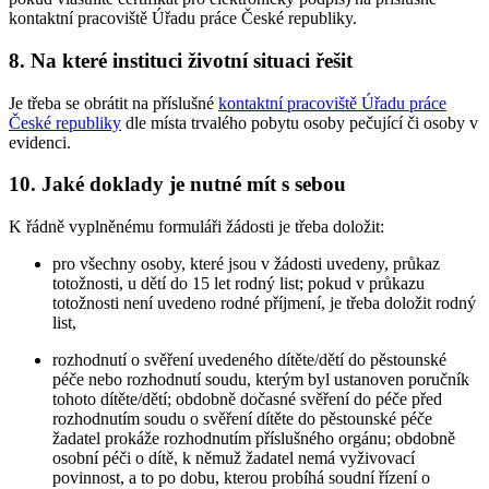
kontaktní pracoviště Úřadu práce České republiky.
8. Na které instituci životní situaci řešit
Je třeba se obrátit na příslušné
kontaktní pracoviště Úřadu práce
České republiky
dle místa trvalého pobytu osoby pečující či osoby v
evidenci.
10. Jaké doklady je nutné mít s sebou
K řádně vyplněnému formuláři žádosti je třeba doložit:
pro všechny osoby, které jsou v žádosti uvedeny, průkaz
totožnosti, u dětí do 15 let rodný list; pokud v průkazu
totožnosti není uvedeno rodné příjmení, je třeba doložit rodný
list,
rozhodnutí o svěření uvedeného dítěte/dětí do pěstounské
péče nebo rozhodnutí soudu, kterým byl ustanoven poručník
tohoto dítěte/dětí; obdobně dočasné svěření do péče před
rozhodnutím soudu o svěření dítěte do pěstounské péče
žadatel prokáže rozhodnutím příslušného orgánu; obdobně
osobní péči o dítě, k němuž žadatel nemá vyživovací
povinnost, a to po dobu, kterou probíhá soudní řízení o