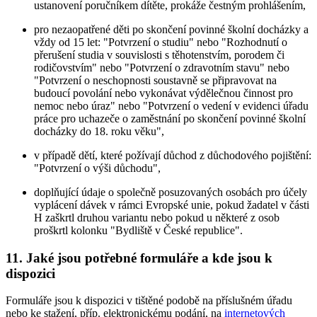
ustanovení poručníkem dítěte, prokáže čestným prohlášením,
pro nezaopatřené děti po skončení povinné školní docházky a
vždy od 15 let: "Potvrzení o studiu" nebo "Rozhodnutí o
přerušení studia v souvislosti s těhotenstvím, porodem či
rodičovstvím" nebo "Potvrzení o zdravotním stavu" nebo
"Potvrzení o neschopnosti soustavně se připravovat na
budoucí povolání nebo vykonávat výdělečnou činnost pro
nemoc nebo úraz" nebo "Potvrzení o vedení v evidenci úřadu
práce pro uchazeče o zaměstnání po skončení povinné školní
docházky do 18. roku věku",
v případě dětí, které požívají důchod z důchodového pojištění:
"Potvrzení o výši důchodu",
doplňující údaje o společně posuzovaných osobách pro účely
vyplácení dávek v rámci Evropské unie, pokud žadatel v části
H zaškrtl druhou variantu nebo pokud u některé z osob
proškrtl kolonku "Bydliště v České republice".
11. Jaké jsou potřebné formuláře a kde jsou k
dispozici
Formuláře jsou k dispozici v tištěné podobě na příslušném úřadu
nebo ke stažení, příp. elektronickému podání, na
internetových