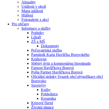
Aktuality
Události v okolí
Mapa událostí
Hlášení
Fotogalerie z akcí
Pro občany
Informace a služby
Podniky
Lékaři
ZŠ a MŠ
Dokumenty
Pečovatelská služba
Památník Karla Havlíčka Borovského
Knihovna
Sběrný dvůr a kompostárna bioodpadu
Farnost Havlíčkova Borová
Pošta Partner Havlíčkova Borová
Oficiální stránky Svazek obcí plynofikace obcí
Borovsko
Suvenýry
Knihy
Pohlednice
Keramika
Krizové řízení
Životní situace