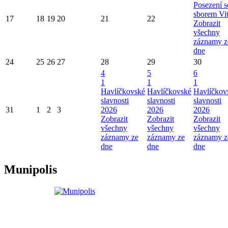
Posezení s
sborem Vi
17
18
19
20
21
22
Zobrazit
všechny
záznamy z
dne
24
25
26
27
28
29
30
4
5
6
1
1
1
Havlíčkovské
Havlíčkovské
Havlíčkov
slavnosti
slavnosti
slavnosti
31
1
2
3
2026
2026
2026
Zobrazit
Zobrazit
Zobrazit
všechny
všechny
všechny
záznamy ze
záznamy ze
záznamy z
dne
dne
dne
Munipolis