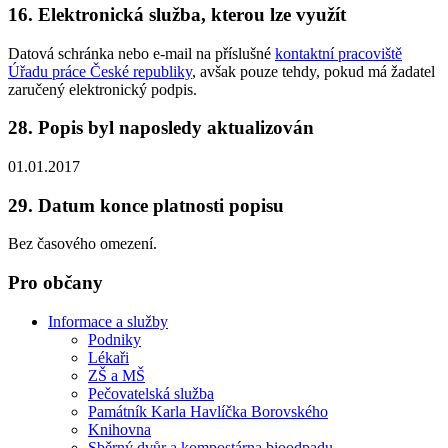
16. Elektronická služba, kterou lze využít
Datová schránka nebo e-mail na příslušné
kontaktní pracoviště
Úřadu práce České republiky
, avšak pouze tehdy, pokud má žadatel
zaručený elektronický podpis.
28. Popis byl naposledy aktualizován
01.01.2017
29. Datum konce platnosti popisu
Bez časového omezení.
Pro občany
Informace a služby
Podniky
Lékaři
ZŠ a MŠ
Pečovatelská služba
Památník Karla Havlíčka Borovského
Knihovna
Sběrný dvůr a kompostárna bioodpadu