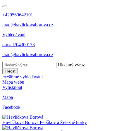
+420569642101
urad@havlickovaborova.cz
Vyhledávání
e-mail
704300133
urad@havlickovaborova.cz
Hledaný výraz
Hledat
rozšířené vyhledávání
Mapa webu
Vytisknout
Mapa
Facebook
Havlíčkova Borová
Peršíkov a Železné horky