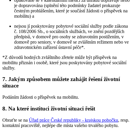
opakovaně se v kalendářním měsíci za úhradu dopravuje nebo
je dopravována (splnění této podmínky žadatel prokazuje
čestným prohlášením, které je součástí žádosti o příspěvek na
mobilitu) a
nejsou jí poskytovány pobytové sociální služby podle zákona
č. 108/2006 Sb., o sociálních službách, ve znění pozdějších
předpisů, v domově pro osoby se zdravotním postižením, v
domově pro seniory, v domově se zvláštním režimem nebo ve
zdravotnickém zařízení ústavní péče*.
*Z důvodů hodných zvláštního zřetele může být příspěvek na
mobilitu přiznán i osobě, které jsou poskytovány pobytové sociální
služby.
7. Jakým způsobem můžete zahájit řešení životní
situace
Podáním žádosti o příspěvek na mobilitu.
8. Na které instituci životní situaci řešit
Obraťte se na
Úřad práce České republiky - krajskou pobočku
, resp.
kontaktní pracoviště, nejlépe dle místa vašeho trvalého pobytu.