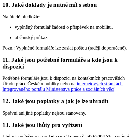
10. Jaké doklady je nutné mít s sebou
Na úřadě předložte:
vyplněný formulář žádosti o příspěvek na mobilitu,
občanský průkaz.
Pozn.
: Vyplněné formuláře lze zaslat poštou (raději doporučeně).
11. Jaké jsou potřebné formuláře a kde jsou k
dispozici
Potřebné formuláře jsou k dispozici na kontaktních pracovištích
Úřadu práce České republiky nebo na
internetových stránkách
Integrovaného portálu Ministerstva práce a sociálních věcí
.
12. Jaké jsou poplatky a jak je lze uhradit
Správní ani jiné poplatky nejsou stanoveny.
13. Jaké jsou lhůty pro vyřízení
Lhůty jsou řešeny v souladu se zákonem č. 500/2004 Sb., správní