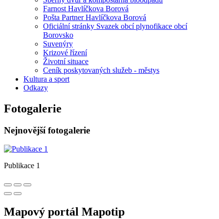
Farnost Havlíčkova Borová
Pošta Partner Havlíčkova Borová
Oficiální stránky Svazek obcí plynofikace obcí
Borovsko
Suvenýry
Krizové řízení
Životní situace
Ceník poskytovaných služeb - městys
Kultura a sport
Odkazy
Fotogalerie
Nejnovější fotogalerie
Publikace 1
Mapový portál Mapotip