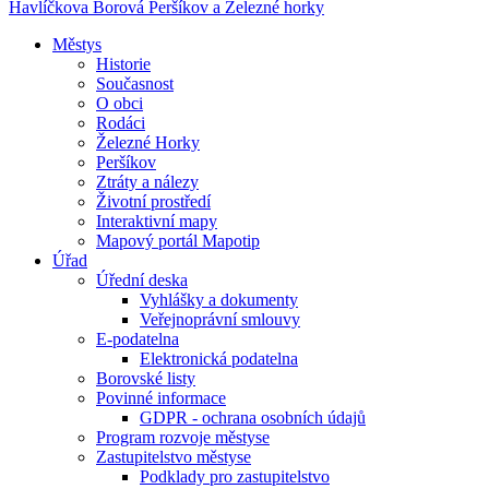
Havlíčkova Borová
Peršíkov a Železné horky
Městys
Historie
Současnost
O obci
Rodáci
Železné Horky
Peršíkov
Ztráty a nálezy
Životní prostředí
Interaktivní mapy
Mapový portál Mapotip
Úřad
Úřední deska
Vyhlášky a dokumenty
Veřejnoprávní smlouvy
E-podatelna
Elektronická podatelna
Borovské listy
Povinné informace
GDPR - ochrana osobních údajů
Program rozvoje městyse
Zastupitelstvo městyse
Podklady pro zastupitelstvo