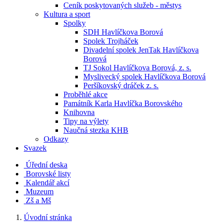
Ceník poskytovaných služeb - městys
Kultura a sport
Spolky
SDH Havlíčkova Borová
Spolek Trojháček
Divadelní spolek JenTak Havlíčkova
Borová
TJ Sokol Havlíčkova Borová, z. s.
Myslivecký spolek Havlíčkova Borová
Peršíkovský dráček z. s.
Proběhlé akce
Památník Karla Havlíčka Borovského
Knihovna
Tipy na výlety
Naučná stezka KHB
Odkazy
Svazek
Úřední deska
Borovské listy
Kalendář akcí
Muzeum
Zš a Mš
Úvodní stránka