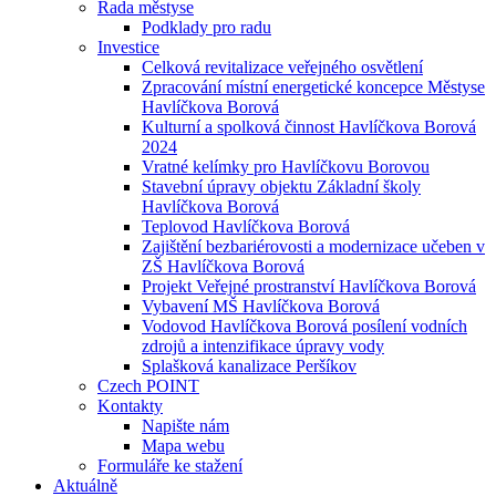
Rada městyse
Podklady pro radu
Investice
Celková revitalizace veřejného osvětlení
Zpracování místní energetické koncepce Městyse
Havlíčkova Borová
Kulturní a spolková činnost Havlíčkova Borová
2024
Vratné kelímky pro Havlíčkovu Borovou
Stavební úpravy objektu Základní školy
Havlíčkova Borová
Teplovod Havlíčkova Borová
Zajištění bezbariérovosti a modernizace učeben v
ZŠ Havlíčkova Borová
Projekt Veřejné prostranství Havlíčkova Borová
Vybavení MŠ Havlíčkova Borová
Vodovod Havlíčkova Borová posílení vodních
zdrojů a intenzifikace úpravy vody
Splašková kanalizace Peršíkov
Czech POINT
Kontakty
Napište nám
Mapa webu
Formuláře ke stažení
Aktuálně