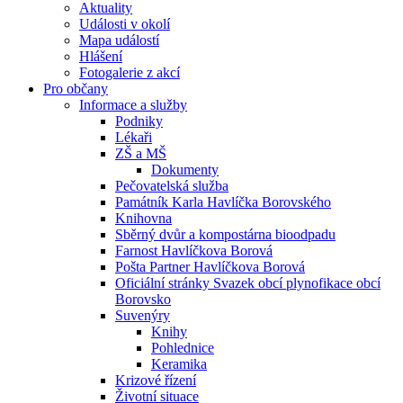
Aktuality
Události v okolí
Mapa událostí
Hlášení
Fotogalerie z akcí
Pro občany
Informace a služby
Podniky
Lékaři
ZŠ a MŠ
Dokumenty
Pečovatelská služba
Památník Karla Havlíčka Borovského
Knihovna
Sběrný dvůr a kompostárna bioodpadu
Farnost Havlíčkova Borová
Pošta Partner Havlíčkova Borová
Oficiální stránky Svazek obcí plynofikace obcí
Borovsko
Suvenýry
Knihy
Pohlednice
Keramika
Krizové řízení
Životní situace