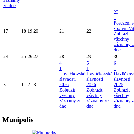
záznamy
ze dne
23
1
Posezení s
sborem Vi
17
18
19
20
21
22
Zobrazit
všechny
záznamy z
dne
24
25
26
27
28
29
30
4
5
6
1
1
1
Havlíčkovské
Havlíčkovské
Havlíčkov
slavnosti
slavnosti
slavnosti
31
1
2
3
2026
2026
2026
Zobrazit
Zobrazit
Zobrazit
všechny
všechny
všechny
záznamy ze
záznamy ze
záznamy z
dne
dne
dne
Munipolis