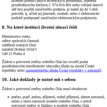
učiněno pomocí jiných technických prostředků, zejména
prostřednictvím telefaxu č. 974 816 861 nebo veřejné datové
sítě bez použití zaručeného podpisu, je nutné jej do 5 dnů
potvrdit, tj. učinit jej písemně, osobně, nebo v elektronické
podobě podepsané zaručeným elektronickým podpisem).
8. Na které instituci životní situaci řešit
Ministerstvo vnitra
odbor správních činností
oddělení rodných čísel
náměstí Hrdinů 1634/3
140 21 Praha 4
Žádost o potvrzení změny rodného čísla lze rovněž podat
prostřednictvím kteréhokoliv obecního úřadu na území České
republiky nebo
zastupitelského úřadu České republiky v zahraničí
.
10. Jaké doklady je nutné mít s sebou
Žádost o potvrzení změny rodného čísla musí obsahovat:
jméno, popř. jména, příjmení, rodné příjmení, datum narození,
místo a okres narození nositele rodného čísla, o jehož
potvrzení změny je žádáno; u nositele rodného čísla