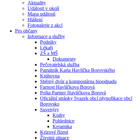
Aktuality
Události v okolí
Mapa událostí
Hlášení
Fotogalerie z akcí
Pro občany
Informace a služby
Podniky
Lékaři
ZŠ a MŠ
Dokumenty
Pečovatelská služba
Památník Karla Havlíčka Borovského
Knihovna
Sběrný dvůr a kompostárna bioodpadu
Farnost Havlíčkova Borová
Pošta Partner Havlíčkova Borová
Oficiální stránky Svazek obcí plynofikace obcí
Borovsko
Suvenýry
Knihy
Pohlednice
Keramika
Krizové řízení
Životní situace