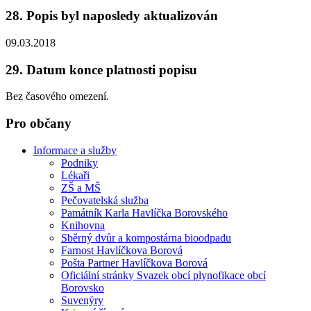
28. Popis byl naposledy aktualizován
09.03.2018
29. Datum konce platnosti popisu
Bez časového omezení.
Pro občany
Informace a služby
Podniky
Lékaři
ZŠ a MŠ
Pečovatelská služba
Památník Karla Havlíčka Borovského
Knihovna
Sběrný dvůr a kompostárna bioodpadu
Farnost Havlíčkova Borová
Pošta Partner Havlíčkova Borová
Oficiální stránky Svazek obcí plynofikace obcí
Borovsko
Suvenýry