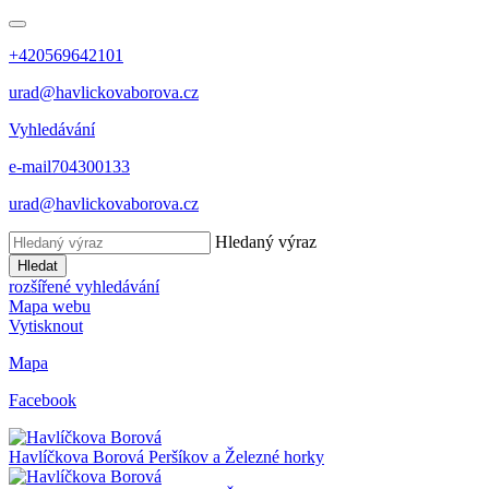
+420569642101
urad@havlickovaborova.cz
Vyhledávání
e-mail
704300133
urad@havlickovaborova.cz
Hledaný výraz
Hledat
rozšířené vyhledávání
Mapa webu
Vytisknout
Mapa
Facebook
Havlíčkova Borová
Peršíkov a Železné horky