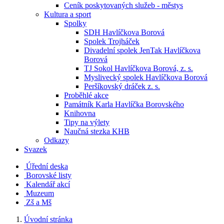
Ceník poskytovaných služeb - městys
Kultura a sport
Spolky
SDH Havlíčkova Borová
Spolek Trojháček
Divadelní spolek JenTak Havlíčkova
Borová
TJ Sokol Havlíčkova Borová, z. s.
Myslivecký spolek Havlíčkova Borová
Peršíkovský dráček z. s.
Proběhlé akce
Památník Karla Havlíčka Borovského
Knihovna
Tipy na výlety
Naučná stezka KHB
Odkazy
Svazek
Úřední deska
Borovské listy
Kalendář akcí
Muzeum
Zš a Mš
Úvodní stránka