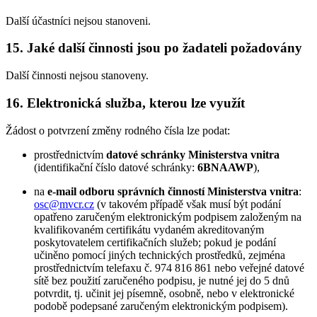
Další účastníci nejsou stanoveni.
15. Jaké další činnosti jsou po žadateli požadovány
Další činnosti nejsou stanoveny.
16. Elektronická služba, kterou lze využít
Žádost o potvrzení změny rodného čísla lze podat:
prostřednictvím
datové schránky Ministerstva vnitra
(identifikační číslo datové schránky:
6BNAAWP
),
na
e-mail odboru správních činností Ministerstva vnitra
:
osc@mvcr.cz
(v takovém případě však musí být podání
opatřeno zaručeným elektronickým podpisem založeným na
kvalifikovaném certifikátu vydaném akreditovaným
poskytovatelem certifikačních služeb; pokud je podání
učiněno pomocí jiných technických prostředků, zejména
prostřednictvím telefaxu č. 974 816 861 nebo veřejné datové
sítě bez použití zaručeného podpisu, je nutné jej do 5 dnů
potvrdit, tj. učinit jej písemně, osobně, nebo v elektronické
podobě podepsané zaručeným elektronickým podpisem).