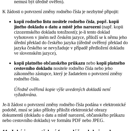
nemusí být úředně ověřen).
K žádosti o potvrzení změny rodného čísla je nezbytné připojit:
kopii rodného listu nositele rodného čísla
,
popř. kopii
jiného dokladu o datu a místě jeho narození
(např. kopii
cizozemského dokladu totožnosti); je-li tento doklad
vyhotoven v jiném než českém jazyce, přiloží se k němu jeho
úřední překlad do českého jazyka (úředně ověřený překlad do
jazyka českého se nevyžaduje v případě předložení dokladu
ve slovenském jazyce),
kopii platného občanského průkazu
nebo
kopii platného
cestovního dokladu
nositele rodného čísla nebo jeho
zákonného zástupce, který je žadatelem o potvrzení změny
rodného čísla.
Úředně ověřená kopie výše uvedených dokladů není
vyžadována
.
Je-li žádost o potvrzení změny rodného čísla podána v elektronické
podobě, musí se jako přílohy přiložit elektronické obrazy
dokumentů (dokladu o datu a místě narození, občanského průkazu
nebo cestovního dokladu) ve formátu PDF nebo JPEG.