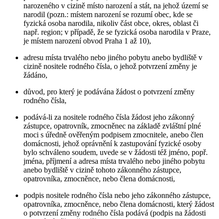
narozeného v cizině místo narození a stát, na jehož území se
narodil (pozn.: místem narození se rozumí obec, kde se
fyzická osoba narodila, nikoliv část obce, okres, oblast či
např. region; v případě, že se fyzická osoba narodila v Praze,
je místem narození obvod Praha 1 až 10),
adresu místa trvalého nebo jiného pobytu anebo bydliště v
cizině nositele rodného čísla, o jehož potvrzení změny je
žádáno,
důvod, pro který je podávána žádost o potvrzení změny
rodného čísla,
podává-li za nositele rodného čísla žádost jeho zákonný
zástupce, opatrovník, zmocněnec na základě zvláštní plné
moci s úředně ověřeným podpisem zmocnitele, anebo člen
domácnosti, jehož oprávnění k zastupování fyzické osoby
bylo schváleno soudem, uvede se v žádosti též jméno, popř.
jména, příjmení a adresa místa trvalého nebo jiného pobytu
anebo bydliště v cizině tohoto zákonného zástupce,
opatrovníka, zmocněnce, nebo člena domácnosti,
podpis nositele rodného čísla nebo jeho zákonného zástupce,
opatrovníka, zmocněnce, nebo člena domácnosti, který žádost
o potvrzení změny rodného čísla podává (podpis na žádosti