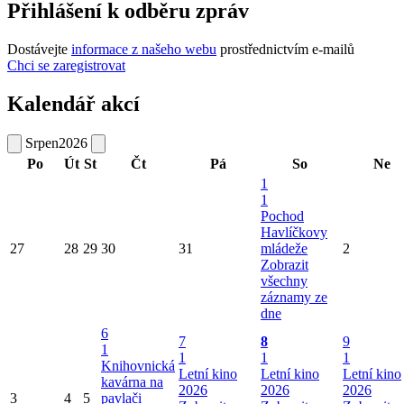
Přihlášení k odběru zpráv
Dostávejte
informace z našeho webu
prostřednictvím e-mailů
Chci se zaregistrovat
Kalendář akcí
Srpen
2026
Po
Út
St
Čt
Pá
So
Ne
1
1
Pochod
Havlíčkovy
27
28
29
30
31
mládeže
2
Zobrazit
všechny
záznamy ze
dne
6
7
8
9
1
1
1
1
Knihovnická
Letní kino
Letní kino
Letní kino
kavárna na
2026
2026
2026
3
4
5
pavlači