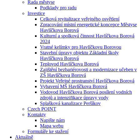
Rada městyse
Podklady pro radu
Investice
Celková revitalizace veřejného osvětlení
Zpracování místní energetické koncepce Městyse
Havlíčkova Borová
Kulturní a spolková činnost Havlíčkova Borová
2024
Vratné kelímky pro Havlíčkovu Borovou
Stavební úpravy objektu Základní školy
Havlíčkova Borová
Teplovod Havlíčkova Borová
Zajištění bezbariérovosti a modernizace učeben v
ZŠ Havlíčkova Borová
Projekt Veřejné prostranství Havlíčkova Borová
Vybavení MŠ Havlíčkova Borová
Vodovod Havlíčkova Borová posílení vodních
zdrojů a intenzifikace úpravy vody
Splašková kanalizace Peršíkov
Czech POINT
Kontakty
Napište nám
Mapa webu
Formuláře ke stažení
Aktuálně