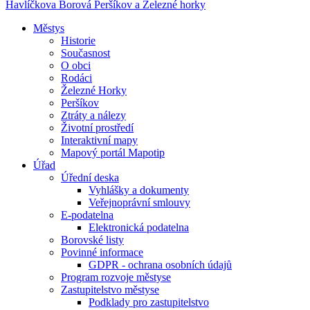
Havlíčkova Borová
Peršíkov a Železné horky
Městys
Historie
Současnost
O obci
Rodáci
Železné Horky
Peršíkov
Ztráty a nálezy
Životní prostředí
Interaktivní mapy
Mapový portál Mapotip
Úřad
Úřední deska
Vyhlášky a dokumenty
Veřejnoprávní smlouvy
E-podatelna
Elektronická podatelna
Borovské listy
Povinné informace
GDPR - ochrana osobních údajů
Program rozvoje městyse
Zastupitelstvo městyse
Podklady pro zastupitelstvo