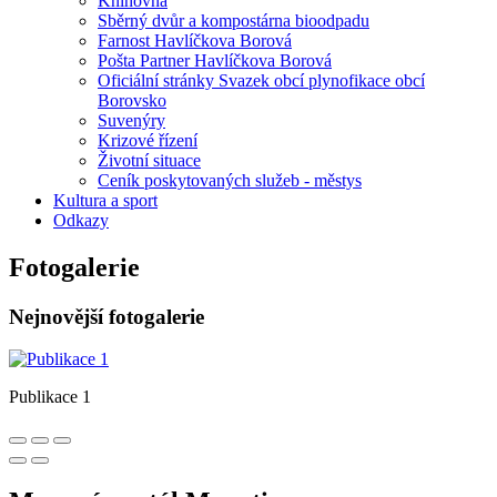
Knihovna
Sběrný dvůr a kompostárna bioodpadu
Farnost Havlíčkova Borová
Pošta Partner Havlíčkova Borová
Oficiální stránky Svazek obcí plynofikace obcí
Borovsko
Suvenýry
Krizové řízení
Životní situace
Ceník poskytovaných služeb - městys
Kultura a sport
Odkazy
Fotogalerie
Nejnovější fotogalerie
Publikace 1