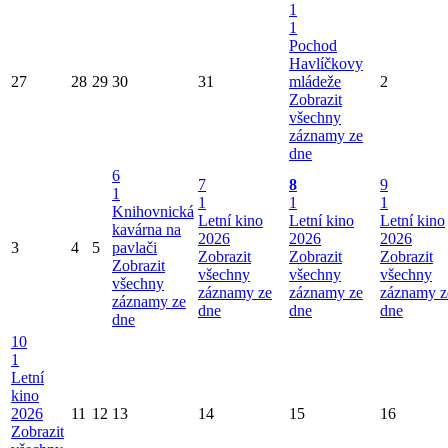
1
1
Pochod
Havlíčkovy
27
28
29
30
31
mládeže
2
Zobrazit
všechny
záznamy ze
dne
6
7
8
9
1
1
1
1
Knihovnická
Letní kino
Letní kino
Letní kino
kavárna na
2026
2026
2026
3
4
5
pavlači
Zobrazit
Zobrazit
Zobrazit
Zobrazit
všechny
všechny
všechny
všechny
záznamy ze
záznamy ze
záznamy z
záznamy ze
dne
dne
dne
dne
10
1
Letní
kino
2026
11
12
13
14
15
16
Zobrazit