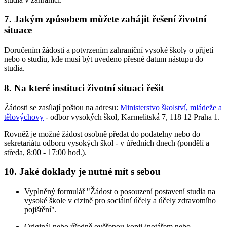
7. Jakým způsobem můžete zahájit řešení životní
situace
Doručením žádosti a potvrzením zahraniční vysoké školy o přijetí
nebo o studiu, kde musí být uvedeno přesné datum nástupu do
studia.
8. Na které instituci životní situaci řešit
Žádosti se zasílají poštou na adresu:
Ministerstvo školství, mládeže a
tělovýchovy
- odbor vysokých škol, Karmelitská 7, 118 12 Praha 1.
Rovněž je možné žádost osobně předat do podatelny nebo do
sekretariátu odboru vysokých škol - v úředních dnech (pondělí a
středa, 8:00 - 17:00 hod.).
10. Jaké doklady je nutné mít s sebou
Vyplněný formulář "Žádost o posouzení postavení studia na
vysoké škole v cizině pro sociální účely a účely zdravotního
pojištění".
Originál nebo úředně ověřenou kopii (notářem nebo