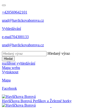
+420569642101
urad@havlickovaborova.cz
Vyhledávání
e-mail
704300133
urad@havlickovaborova.cz
Hledaný výraz
Hledat
rozšířené vyhledávání
Mapa webu
Vytisknout
Mapa
Facebook
Havlíčkova Borová
Peršíkov a Železné horky