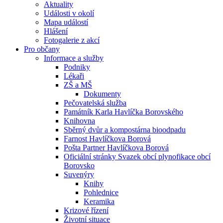
Aktuality
Události v okolí
Mapa událostí
Hlášení
Fotogalerie z akcí
Pro občany
Informace a služby
Podniky
Lékaři
ZŠ a MŠ
Dokumenty
Pečovatelská služba
Památník Karla Havlíčka Borovského
Knihovna
Sběrný dvůr a kompostárna bioodpadu
Farnost Havlíčkova Borová
Pošta Partner Havlíčkova Borová
Oficiální stránky Svazek obcí plynofikace obcí
Borovsko
Suvenýry
Knihy
Pohlednice
Keramika
Krizové řízení
Životní situace