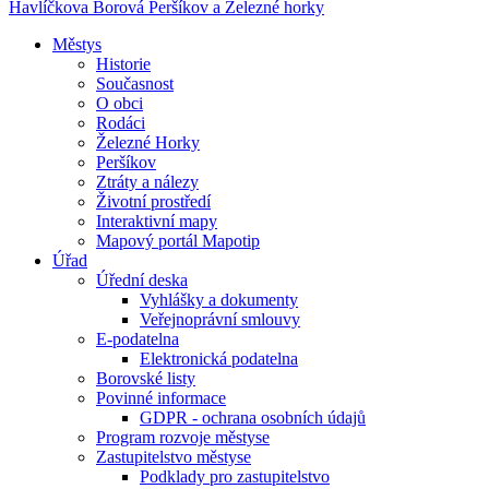
Havlíčkova Borová
Peršíkov a Železné horky
Městys
Historie
Současnost
O obci
Rodáci
Železné Horky
Peršíkov
Ztráty a nálezy
Životní prostředí
Interaktivní mapy
Mapový portál Mapotip
Úřad
Úřední deska
Vyhlášky a dokumenty
Veřejnoprávní smlouvy
E-podatelna
Elektronická podatelna
Borovské listy
Povinné informace
GDPR - ochrana osobních údajů
Program rozvoje městyse
Zastupitelstvo městyse
Podklady pro zastupitelstvo