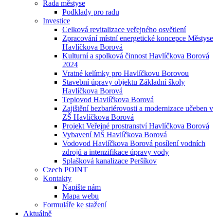
Rada městyse
Podklady pro radu
Investice
Celková revitalizace veřejného osvětlení
Zpracování místní energetické koncepce Městyse
Havlíčkova Borová
Kulturní a spolková činnost Havlíčkova Borová
2024
Vratné kelímky pro Havlíčkovu Borovou
Stavební úpravy objektu Základní školy
Havlíčkova Borová
Teplovod Havlíčkova Borová
Zajištění bezbariérovosti a modernizace učeben v
ZŠ Havlíčkova Borová
Projekt Veřejné prostranství Havlíčkova Borová
Vybavení MŠ Havlíčkova Borová
Vodovod Havlíčkova Borová posílení vodních
zdrojů a intenzifikace úpravy vody
Splašková kanalizace Peršíkov
Czech POINT
Kontakty
Napište nám
Mapa webu
Formuláře ke stažení
Aktuálně