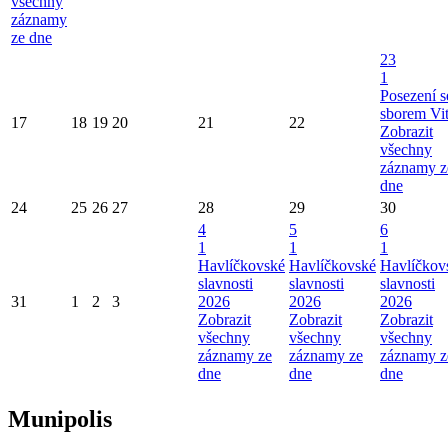
všechny
záznamy
ze dne
23
1
Posezení s
sborem Vi
17
18
19
20
21
22
Zobrazit
všechny
záznamy z
dne
24
25
26
27
28
29
30
4
5
6
1
1
1
Havlíčkovské
Havlíčkovské
Havlíčkov
slavnosti
slavnosti
slavnosti
31
1
2
3
2026
2026
2026
Zobrazit
Zobrazit
Zobrazit
všechny
všechny
všechny
záznamy ze
záznamy ze
záznamy z
dne
dne
dne
Munipolis