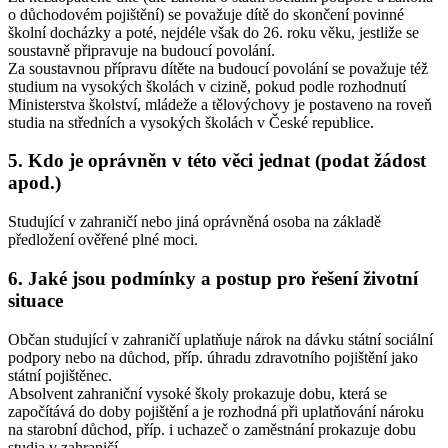
o důchodovém pojištění) se považuje dítě do skončení povinné
školní docházky a poté, nejdéle však do 26. roku věku, jestliže se
soustavně připravuje na budoucí povolání.
Za soustavnou přípravu dítěte na budoucí povolání se považuje též
studium na vysokých školách v cizině, pokud podle rozhodnutí
Ministerstva školství, mládeže a tělovýchovy je postaveno na roveň
studia na středních a vysokých školách v České republice.
5. Kdo je oprávněn v této věci jednat (podat žádost
apod.)
Studující v zahraničí nebo jiná oprávněná osoba na základě
předložení ověřené plné moci.
6. Jaké jsou podmínky a postup pro řešení životní
situace
Občan studující v zahraničí uplatňuje nárok na dávku státní sociální
podpory nebo na důchod, příp. úhradu zdravotního pojištění jako
státní pojištěnec.
Absolvent zahraniční vysoké školy prokazuje dobu, která se
započítává do doby pojištění a je rozhodná při uplatňování nároku
na starobní důchod, příp. i uchazeč o zaměstnání prokazuje dobu
studia v zahraničí.