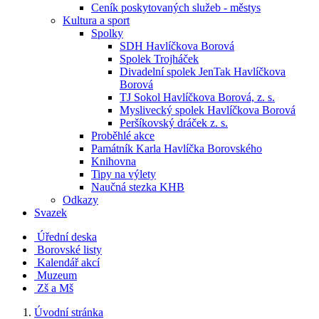
Ceník poskytovaných služeb - městys
Kultura a sport
Spolky
SDH Havlíčkova Borová
Spolek Trojháček
Divadelní spolek JenTak Havlíčkova
Borová
TJ Sokol Havlíčkova Borová, z. s.
Myslivecký spolek Havlíčkova Borová
Peršíkovský dráček z. s.
Proběhlé akce
Památník Karla Havlíčka Borovského
Knihovna
Tipy na výlety
Naučná stezka KHB
Odkazy
Svazek
Úřední deska
Borovské listy
Kalendář akcí
Muzeum
Zš a Mš
Úvodní stránka