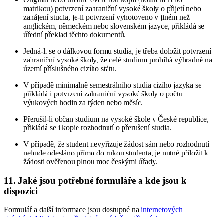
matrikou) potvrzení zahraniční vysoké školy o přijetí nebo
zahájení studia, je-li potvrzení vyhotoveno v jiném než
anglickém, německém nebo slovenském jazyce, přikládá se
úřední překlad těchto dokumentů.
Jedná-li se o dálkovou formu studia, je třeba doložit potvrzení
zahraniční vysoké školy, že celé studium probíhá výhradně na
území příslušného cizího státu.
V případě minimálně semestrálního studia cizího jazyka se
přikládá i potvrzení zahraniční vysoké školy o počtu
výukových hodin za týden nebo měsíc.
Přerušil-li občan studium na vysoké škole v České republice,
přikládá se i kopie rozhodnutí o přerušení studia.
V případě, že student nevyřizuje žádost sám nebo rozhodnutí
nebude odesláno přímo do rukou studenta, je nutné přiložit k
žádosti ověřenou plnou moc českými úřady.
11. Jaké jsou potřebné formuláře a kde jsou k
dispozici
Formulář a další informace jsou dostupné na
internetových