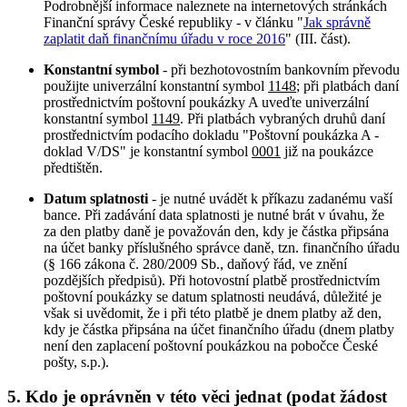
Podrobnější informace naleznete na internetových stránkách
Finanční správy České republiky - v článku "
Jak správně
zaplatit daň finančnímu úřadu v roce 2016
" (III. část).
Konstantní symbol
- při bezhotovostním bankovním převodu
použijte univerzální konstantní symbol
1148
; při platbách daní
prostřednictvím poštovní poukázky A uveďte univerzální
konstantní symbol
1149
. Při platbách vybraných druhů daní
prostřednictvím podacího dokladu "Poštovní poukázka A -
doklad V/DS" je konstantní symbol
0001
již na poukázce
předtištěn.
Datum splatnosti
- je nutné uvádět k příkazu zadanému vaší
bance. Při zadávání data splatnosti je nutné brát v úvahu, že
za den platby daně je považován den, kdy je částka připsána
na účet banky příslušného správce daně, tzn. finančního úřadu
(§ 166 zákona č. 280/2009 Sb., daňový řád, ve znění
pozdějších předpisů). Při hotovostní platbě prostřednictvím
poštovní poukázky se datum splatnosti neudává, důležité je
však si uvědomit, že i při této platbě je dnem platby až den,
kdy je částka připsána na účet finančního úřadu (dnem platby
není den zaplacení poštovní poukázkou na pobočce České
pošty, s.p.).
5. Kdo je oprávněn v této věci jednat (podat žádost