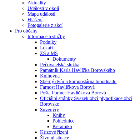
Aktuality
Události v okolí
Mapa událostí
Hlášení
Fotogalerie z akcí
Pro občany
Informace a služby
Podniky
Lékaři
ZŠ a MŠ
Dokumenty
Pečovatelská služba
Památník Karla Havlíčka Borovského
Knihovna
Sběrný dvůr a kompostárna bioodpadu
Farnost Havlíčkova Borová
Pošta Partner Havlíčkova Borová
Oficiální stránky Svazek obcí plynofikace obcí
Borovsko
Suvenýry
Knihy
Pohlednice
Keramika
Krizové řízení
Životní situace