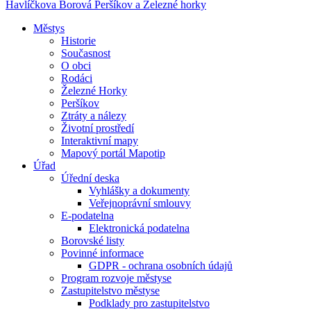
Havlíčkova Borová
Peršíkov a Železné horky
Městys
Historie
Současnost
O obci
Rodáci
Železné Horky
Peršíkov
Ztráty a nálezy
Životní prostředí
Interaktivní mapy
Mapový portál Mapotip
Úřad
Úřední deska
Vyhlášky a dokumenty
Veřejnoprávní smlouvy
E-podatelna
Elektronická podatelna
Borovské listy
Povinné informace
GDPR - ochrana osobních údajů
Program rozvoje městyse
Zastupitelstvo městyse
Podklady pro zastupitelstvo