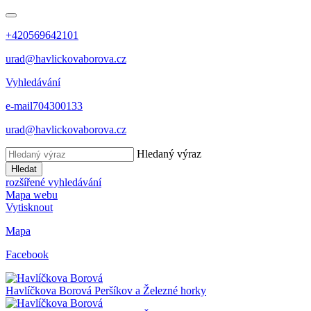
+420569642101
urad@havlickovaborova.cz
Vyhledávání
e-mail
704300133
urad@havlickovaborova.cz
Hledaný výraz
Hledat
rozšířené vyhledávání
Mapa webu
Vytisknout
Mapa
Facebook
Havlíčkova Borová
Peršíkov a Železné horky