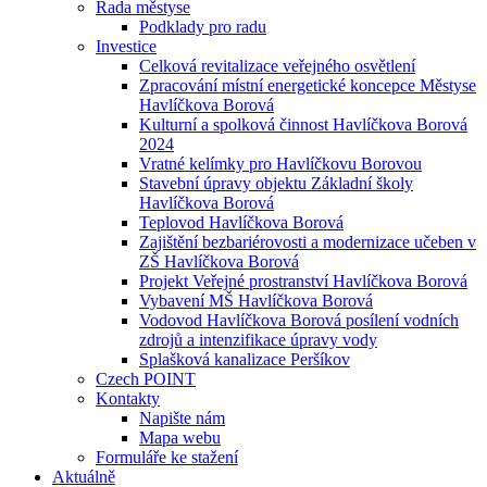
Rada městyse
Podklady pro radu
Investice
Celková revitalizace veřejného osvětlení
Zpracování místní energetické koncepce Městyse
Havlíčkova Borová
Kulturní a spolková činnost Havlíčkova Borová
2024
Vratné kelímky pro Havlíčkovu Borovou
Stavební úpravy objektu Základní školy
Havlíčkova Borová
Teplovod Havlíčkova Borová
Zajištění bezbariérovosti a modernizace učeben v
ZŠ Havlíčkova Borová
Projekt Veřejné prostranství Havlíčkova Borová
Vybavení MŠ Havlíčkova Borová
Vodovod Havlíčkova Borová posílení vodních
zdrojů a intenzifikace úpravy vody
Splašková kanalizace Peršíkov
Czech POINT
Kontakty
Napište nám
Mapa webu
Formuláře ke stažení
Aktuálně