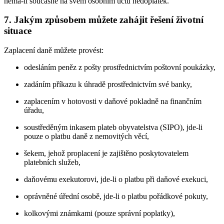
nemá-li současně na svém osobním účtu nedoplatek.
7. Jakým způsobem můžete zahájit řešení životní
situace
Zaplacení daně můžete provést:
odesláním peněz z pošty prostřednictvím poštovní poukázky,
zadáním příkazu k úhradě prostřednictvím své banky,
zaplacením v hotovosti v daňové pokladně na finančním
úřadu,
soustředěným inkasem plateb obyvatelstva (SIPO), jde-li
pouze o platbu daně z nemovitých věcí,
šekem, jehož proplacení je zajištěno poskytovatelem
platebních služeb,
daňovému exekutorovi, jde-li o platbu při daňové exekuci,
oprávněné úřední osobě, jde-li o platbu pořádkové pokuty,
kolkovými známkami (pouze správní poplatky),