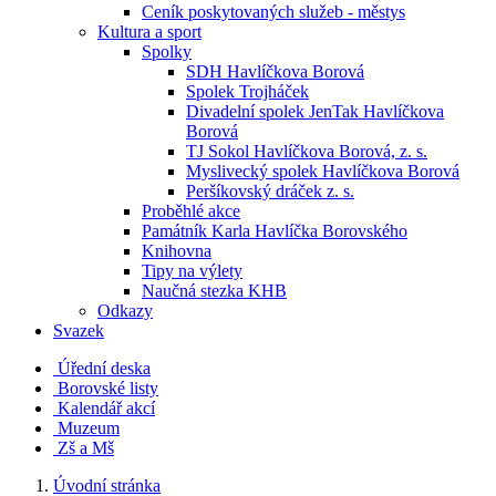
Ceník poskytovaných služeb - městys
Kultura a sport
Spolky
SDH Havlíčkova Borová
Spolek Trojháček
Divadelní spolek JenTak Havlíčkova
Borová
TJ Sokol Havlíčkova Borová, z. s.
Myslivecký spolek Havlíčkova Borová
Peršíkovský dráček z. s.
Proběhlé akce
Památník Karla Havlíčka Borovského
Knihovna
Tipy na výlety
Naučná stezka KHB
Odkazy
Svazek
Úřední deska
Borovské listy
Kalendář akcí
Muzeum
Zš a Mš
Úvodní stránka