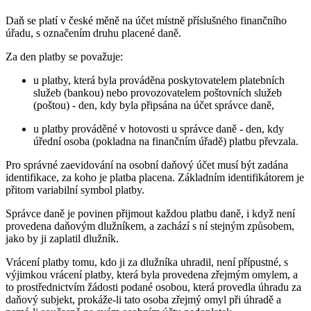
Daň se platí v české měně na účet místně příslušného finančního
úřadu, s označením druhu placené daně.
Za den platby se považuje:
u platby, která byla prováděna poskytovatelem platebních
služeb (bankou) nebo provozovatelem poštovních služeb
(poštou) - den, kdy byla připsána na účet správce daně,
u platby prováděné v hotovosti u správce daně - den, kdy
úřední osoba (pokladna na finančním úřadě) platbu převzala.
Pro správné zaevidování na osobní daňový účet musí být zadána
identifikace, za koho je platba placena. Základním identifikátorem je
přitom variabilní symbol platby.
Správce daně je povinen přijmout každou platbu daně, i když není
provedena daňovým dlužníkem, a zachází s ní stejným způsobem,
jako by ji zaplatil dlužník.
Vrácení platby tomu, kdo ji za dlužníka uhradil, není přípustné, s
výjimkou vrácení platby, která byla provedena zřejmým omylem, a
to prostřednictvím žádosti podané osobou, která provedla úhradu za
daňový subjekt, prokáže-li tato osoba zřejmý omyl při úhradě a