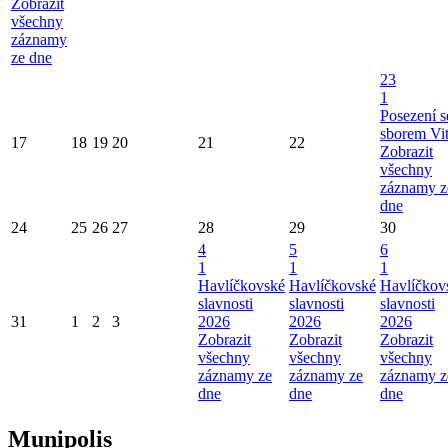
Zobrazit
všechny
záznamy
ze dne
23
1
Posezení s
sborem Vi
17
18
19
20
21
22
Zobrazit
všechny
záznamy z
dne
24
25
26
27
28
29
30
4
5
6
1
1
1
Havlíčkovské
Havlíčkovské
Havlíčkov
slavnosti
slavnosti
slavnosti
31
1
2
3
2026
2026
2026
Zobrazit
Zobrazit
Zobrazit
všechny
všechny
všechny
záznamy ze
záznamy ze
záznamy z
dne
dne
dne
Munipolis