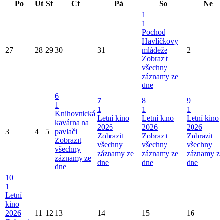
Po
Út
St
Čt
Pá
So
Ne
1
1
Pochod
Havlíčkovy
27
28
29
30
31
mládeže
2
Zobrazit
všechny
záznamy ze
dne
6
7
8
9
1
1
1
1
Knihovnická
Letní kino
Letní kino
Letní kino
kavárna na
2026
2026
2026
3
4
5
pavlači
Zobrazit
Zobrazit
Zobrazit
Zobrazit
všechny
všechny
všechny
všechny
záznamy ze
záznamy ze
záznamy z
záznamy ze
dne
dne
dne
dne
10
1
Letní
kino
2026
11
12
13
14
15
16