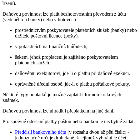
řízení).
Daňovou povinnost lze platit bezhotovostním převodem z účtu
(vedeného u banky) nebo v hotovosti:
prostřednictvím poskytovatele platebních služeb (banky) nebo
držitele poštovní licence (pošty),
v pokladnách na finančních úřadech,
šekem, jehož proplacení je zajištěno poskytovatelem
platebních služeb,
daňovému exekutorovi, jde-li o platbu při daňové exekuci,
oprávněné úřední osobě, jde-li o platbu pořádkové pokuty.
Některé typy poplatků je možné zaplatit i formou kolkových
známek.
Daňovou povinnost lze uhradit i přeplatkem na jiné dani.
Pro správné odeslání platby poštou nebo bankou je nezbytné zadat:
Předčíslí bankovního účtu
(v rozsahu dvou až pěti číslic) -
jednoznačně určuje druh daně, k jejímuž vybírání je účet