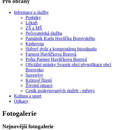
Pro občany
Informace a služby
Podniky
Lékaři
ZŠ a MŠ
Pečovatelská služba
Památník Karla Havlíčka Borovského
Knihovna
Sběrný dvůr a kompostárna bioodpadu
Farnost Havlíčkova Borová
Pošta Partner Havlíčkova Borová
Oficiální stránky Svazek obcí plynofikace obcí
Borovsko
Suvenýry
Krizové řízení
Životní situace
Ceník poskytovaných služeb - městys
Kultura a sport
Odkazy
Fotogalerie
Nejnovější fotogalerie