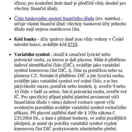
zřízen; pro konkrétní druh daně je předčíslí vždy shodné pro
všechny finanční úřady.
Číslo bankovního spojení finančního úřadu
(tzv. matrika) -
určuje vlastní finanční úřad; všechny bankovní účty jednoho
úřadu mají stejnou matrikovou část.
Kód banky
- účty správce daně jsou vždy vedeny v České
národní bance, uvádějte kód
0710
.
Variabilní symbol
- slouží k označení fyzické nebo
právnické osoby, za kterou je daň placena. Máte-li přiděleno
daňové identifikační číslo (DIČ), uvádějte jako variabilní
symbol kmenovou část DIČ, tj. čísla za pomlčkou nebo za
písmeny CZ. Nemáte-li přiděleno DIČ a jste fyzická osoba,
uvádějte jako variabilní symbol své rodné číslo, a to bez
jakýchkoliv mezer, pomlček nebo lomítek, tj. uveďte 9 nebo
10 číslic v řadě za sebou. Jste-li právnická osoba, uveďte své
IČ. Pro specifický případ plnění platební povinnosti vůči
finančnímu úřadu v rámci daňové exekuce oproti výše
uvedeným pravidlům uvádějte variabilní symbol exekučního
příkazu. Při placení zajištění daně dle § 109a zákona č.
235/2004 Sb., o dani z přidané hodnoty, ve znění pozdějších
předpisů, je nutné do položky variabilní symbol vyplnit
kmenovou část DIČ poskytovatele zdanitelného plnění.