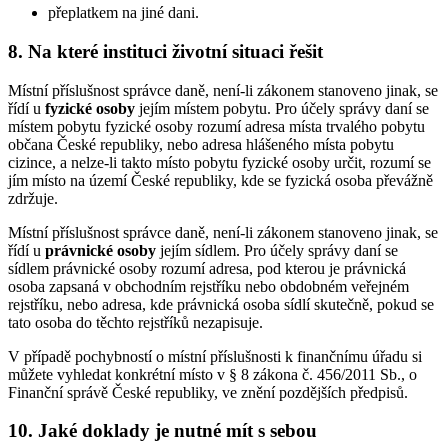
přeplatkem na jiné dani.
8. Na které instituci životní situaci řešit
Místní příslušnost správce daně, není-li zákonem stanoveno jinak, se
řídí u
fyzické osoby
jejím místem pobytu. Pro účely správy daní se
místem pobytu fyzické osoby rozumí adresa místa trvalého pobytu
občana České republiky, nebo adresa hlášeného místa pobytu
cizince, a nelze-li takto místo pobytu fyzické osoby určit, rozumí se
jím místo na území České republiky, kde se fyzická osoba převážně
zdržuje.
Místní příslušnost správce daně, není-li zákonem stanoveno jinak, se
řídí u
právnické osoby
jejím sídlem. Pro účely správy daní se
sídlem právnické osoby rozumí adresa, pod kterou je právnická
osoba zapsaná v obchodním rejstříku nebo obdobném veřejném
rejstříku, nebo adresa, kde právnická osoba sídlí skutečně, pokud se
tato osoba do těchto rejstříků nezapisuje.
V případě pochybností o místní příslušnosti k finančnímu úřadu si
můžete vyhledat konkrétní místo v § 8 zákona č. 456/2011 Sb., o
Finanční správě České republiky, ve znění pozdějších předpisů.
10. Jaké doklady je nutné mít s sebou