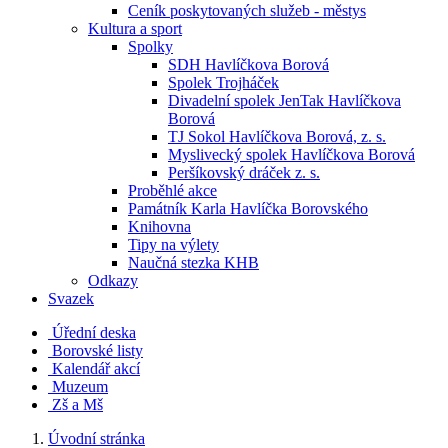
Ceník poskytovaných služeb - městys
Kultura a sport
Spolky
SDH Havlíčkova Borová
Spolek Trojháček
Divadelní spolek JenTak Havlíčkova
Borová
TJ Sokol Havlíčkova Borová, z. s.
Myslivecký spolek Havlíčkova Borová
Peršíkovský dráček z. s.
Proběhlé akce
Památník Karla Havlíčka Borovského
Knihovna
Tipy na výlety
Naučná stezka KHB
Odkazy
Svazek
Úřední deska
Borovské listy
Kalendář akcí
Muzeum
Zš a Mš
Úvodní stránka