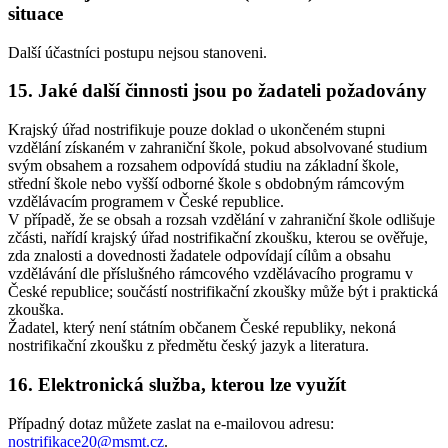
situace
Další účastníci postupu nejsou stanoveni.
15. Jaké další činnosti jsou po žadateli požadovány
Krajský úřad nostrifikuje pouze doklad o ukončeném stupni
vzdělání získaném v zahraniční škole, pokud absolvované studium
svým obsahem a rozsahem odpovídá studiu na základní škole,
střední škole nebo vyšší odborné škole s obdobným rámcovým
vzdělávacím programem v České republice.
V případě, že se obsah a rozsah vzdělání v zahraniční škole odlišuje
zčásti, nařídí krajský úřad nostrifikační zkoušku, kterou se ověřuje,
zda znalosti a dovednosti žadatele odpovídají cílům a obsahu
vzdělávání dle příslušného rámcového vzdělávacího programu v
České republice; součástí nostrifikační zkoušky může být i praktická
zkouška.
Žadatel, který není státním občanem České republiky, nekoná
nostrifikační zkoušku z předmětu český jazyk a literatura.
16. Elektronická služba, kterou lze využít
Případný dotaz můžete zaslat na e-mailovou adresu:
nostrifikace20@msmt.cz
.