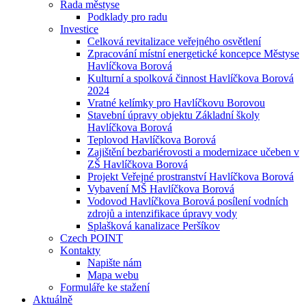
Rada městyse
Podklady pro radu
Investice
Celková revitalizace veřejného osvětlení
Zpracování místní energetické koncepce Městyse
Havlíčkova Borová
Kulturní a spolková činnost Havlíčkova Borová
2024
Vratné kelímky pro Havlíčkovu Borovou
Stavební úpravy objektu Základní školy
Havlíčkova Borová
Teplovod Havlíčkova Borová
Zajištění bezbariérovosti a modernizace učeben v
ZŠ Havlíčkova Borová
Projekt Veřejné prostranství Havlíčkova Borová
Vybavení MŠ Havlíčkova Borová
Vodovod Havlíčkova Borová posílení vodních
zdrojů a intenzifikace úpravy vody
Splašková kanalizace Peršíkov
Czech POINT
Kontakty
Napište nám
Mapa webu
Formuláře ke stažení
Aktuálně