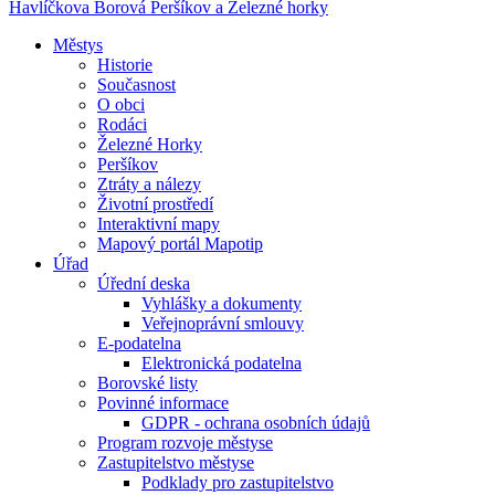
Havlíčkova Borová
Peršíkov a Železné horky
Městys
Historie
Současnost
O obci
Rodáci
Železné Horky
Peršíkov
Ztráty a nálezy
Životní prostředí
Interaktivní mapy
Mapový portál Mapotip
Úřad
Úřední deska
Vyhlášky a dokumenty
Veřejnoprávní smlouvy
E-podatelna
Elektronická podatelna
Borovské listy
Povinné informace
GDPR - ochrana osobních údajů
Program rozvoje městyse
Zastupitelstvo městyse
Podklady pro zastupitelstvo