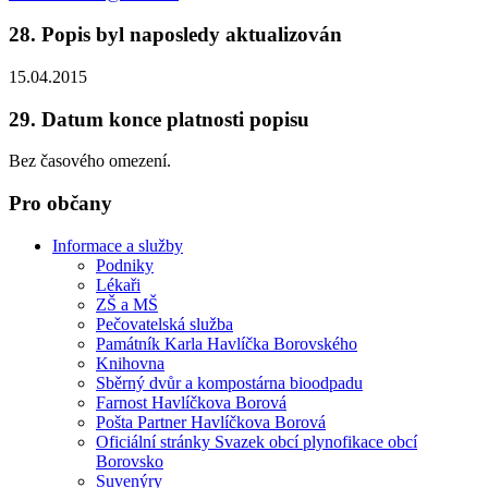
28. Popis byl naposledy aktualizován
15.04.2015
29. Datum konce platnosti popisu
Bez časového omezení.
Pro občany
Informace a služby
Podniky
Lékaři
ZŠ a MŠ
Pečovatelská služba
Památník Karla Havlíčka Borovského
Knihovna
Sběrný dvůr a kompostárna bioodpadu
Farnost Havlíčkova Borová
Pošta Partner Havlíčkova Borová
Oficiální stránky Svazek obcí plynofikace obcí
Borovsko
Suvenýry