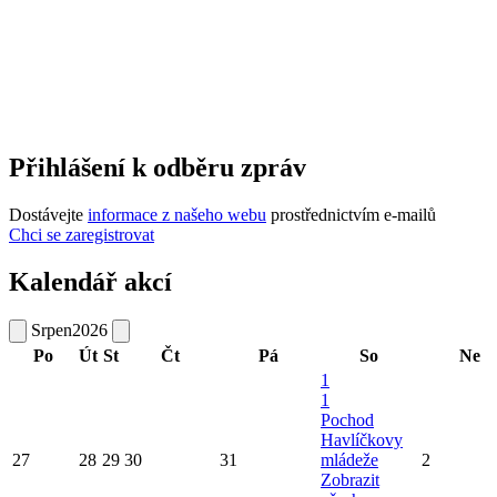
Přihlášení k odběru zpráv
Dostávejte
informace z našeho webu
prostřednictvím e-mailů
Chci se zaregistrovat
Kalendář akcí
Srpen
2026
Po
Út
St
Čt
Pá
So
Ne
1
1
Pochod
Havlíčkovy
27
28
29
30
31
mládeže
2
Zobrazit