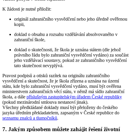
K žádosti je nutné přiložit:
originál zahraničního vysvědčení nebo jeho úředně ověřenou
kopii,
doklad o obsahu a rozsahu vzdělávání absolvovaného v
zahraniční škole,
doklad o skutečnosti, že škola je uznána státem (dle jehož
právního řádu bylo zahraniční vysvědčení vydáno) za součást
jeho vzdělávací soustavy, pokud ze zahraničního vysvědčení
tato skutečnost nevyplývá.
Pravost podpisů a otisků razítek na originálu zahraničního
vysvědčení a skutečnost, že je škola zřízena a uznána na území
státu, kde bylo zahraniční vysvědčení vydáno, musí být ověřena
ministerstvem zahraničních věcí státu, v němž má sídlo zahraniční
škola, a dále
příslušným zastupitelským úřadem České republiky
(pokud mezinárodní smlouva nestanoví jinak).
Všechny předkládané doklady musí být přeloženy do českého
jazyka úředním překladatelem, zapsaným v České republice do
seznamu znalců a tlumočníků
.
7. Jakým způsobem můžete zahájit řešení životní