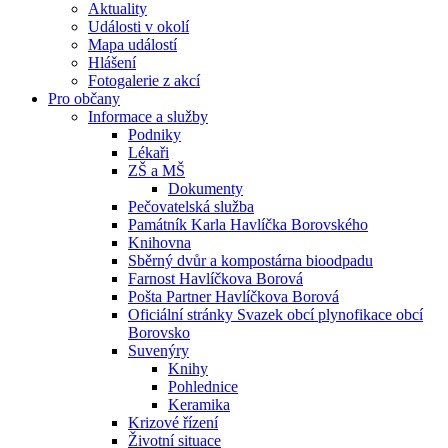
Aktuality
Události v okolí
Mapa událostí
Hlášení
Fotogalerie z akcí
Pro občany
Informace a služby
Podniky
Lékaři
ZŠ a MŠ
Dokumenty
Pečovatelská služba
Památník Karla Havlíčka Borovského
Knihovna
Sběrný dvůr a kompostárna bioodpadu
Farnost Havlíčkova Borová
Pošta Partner Havlíčkova Borová
Oficiální stránky Svazek obcí plynofikace obcí
Borovsko
Suvenýry
Knihy
Pohlednice
Keramika
Krizové řízení
Životní situace