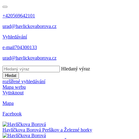
+420569642101
urad@havlickovaborova.cz
Vyhledávání
e-mail
704300133
urad@havlickovaborova.cz
Hledaný výraz
Hledat
rozšířené vyhledávání
Mapa webu
Vytisknout
Mapa
Facebook
Havlíčkova Borová
Peršíkov a Železné horky