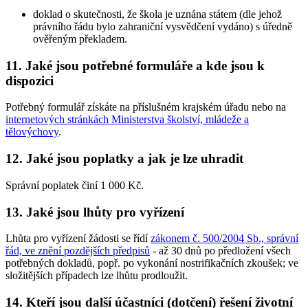
doklad o skutečnosti, že škola je uznána státem (dle jehož
právního řádu bylo zahraniční vysvědčení vydáno) s úředně
ověřeným překladem.
11. Jaké jsou potřebné formuláře a kde jsou k
dispozici
Potřebný formulář získáte na příslušném krajském úřadu nebo na
internetových stránkách Ministerstva školství, mládeže a
tělovýchovy
.
12. Jaké jsou poplatky a jak je lze uhradit
Správní poplatek činí 1 000 Kč.
13. Jaké jsou lhůty pro vyřízení
Lhůta pro vyřízení žádosti se řídí
zákonem č. 500/2004 Sb., správní
řád, ve znění pozdějších předpisů
- až 30 dnů po předložení všech
potřebných dokladů, popř. po vykonání nostrifikačních zkoušek; ve
složitějších případech lze lhůtu prodloužit.
14. Kteří jsou další účastníci (dotčení) řešení životní