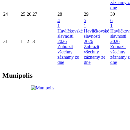
záznamy z
dne
24
25
26
27
28
29
30
4
5
6
1
1
1
Havlíčkovské
Havlíčkovské
Havlíčkov
slavnosti
slavnosti
slavnosti
31
1
2
3
2026
2026
2026
Zobrazit
Zobrazit
Zobrazit
všechny
všechny
všechny
záznamy ze
záznamy ze
záznamy z
dne
dne
dne
Munipolis