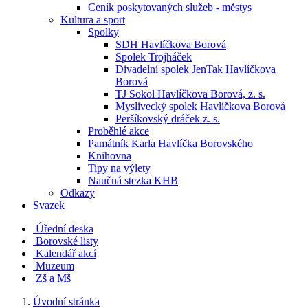
Ceník poskytovaných služeb - městys
Kultura a sport
Spolky
SDH Havlíčkova Borová
Spolek Trojháček
Divadelní spolek JenTak Havlíčkova
Borová
TJ Sokol Havlíčkova Borová, z. s.
Myslivecký spolek Havlíčkova Borová
Peršíkovský dráček z. s.
Proběhlé akce
Památník Karla Havlíčka Borovského
Knihovna
Tipy na výlety
Naučná stezka KHB
Odkazy
Svazek
Úřední deska
Borovské listy
Kalendář akcí
Muzeum
Zš a Mš
Úvodní stránka