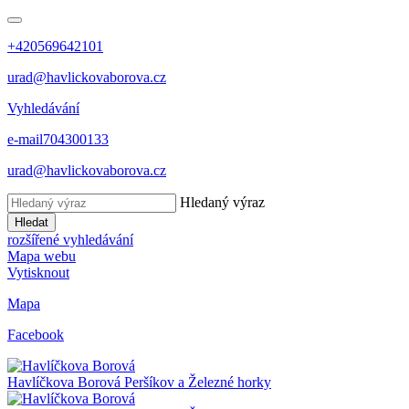
+420569642101
urad@havlickovaborova.cz
Vyhledávání
e-mail
704300133
urad@havlickovaborova.cz
Hledaný výraz
Hledat
rozšířené vyhledávání
Mapa webu
Vytisknout
Mapa
Facebook
Havlíčkova Borová
Peršíkov a Železné horky