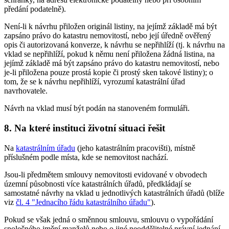
předání podatelně).
Není-li k návrhu přiložen originál listiny, na jejímž základě má být
zapsáno právo do katastru nemovitostí, nebo její úředně ověřený
opis či autorizovaná konverze, k návrhu se nepřihlíží (tj. k návrhu na
vklad se nepřihlíží, pokud k němu není přiložena žádná listina, na
jejímž základě má být zapsáno právo do katastru nemovitostí, nebo
je-li přiložena pouze prostá kopie či prostý sken takové listiny); o
tom, že se k návrhu nepřihlíží, vyrozumí katastrální úřad
navrhovatele.
Návrh na vklad musí být podán na stanoveném formuláři.
8. Na které instituci životní situaci řešit
Na
katastrálním úřadu
(jeho katastrálním pracovišti), místně
příslušném podle místa, kde se nemovitost nachází.
Jsou-li předmětem smlouvy nemovitosti evidované v obvodech
územní působnosti více katastrálních úřadů, předkládají se
samostatné návrhy na vklad u jednotlivých katastrálních úřadů (blíže
viz
čl. 4 "Jednacího řádu katastrálního úřadu"
).
Pokud se však jedná o směnnou smlouvu, smlouvu o vypořádání
společného jmění manželů nebo o jiné neoddělitelné právní jednání,