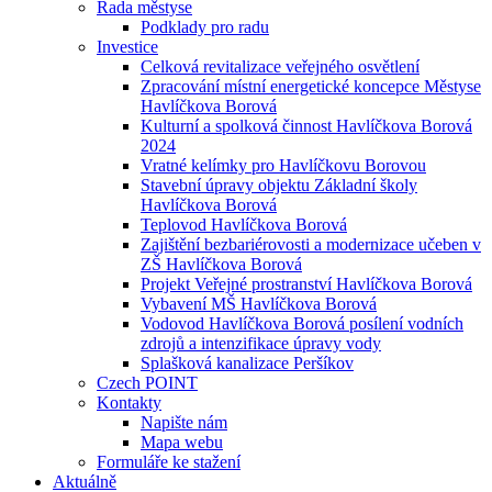
Rada městyse
Podklady pro radu
Investice
Celková revitalizace veřejného osvětlení
Zpracování místní energetické koncepce Městyse
Havlíčkova Borová
Kulturní a spolková činnost Havlíčkova Borová
2024
Vratné kelímky pro Havlíčkovu Borovou
Stavební úpravy objektu Základní školy
Havlíčkova Borová
Teplovod Havlíčkova Borová
Zajištění bezbariérovosti a modernizace učeben v
ZŠ Havlíčkova Borová
Projekt Veřejné prostranství Havlíčkova Borová
Vybavení MŠ Havlíčkova Borová
Vodovod Havlíčkova Borová posílení vodních
zdrojů a intenzifikace úpravy vody
Splašková kanalizace Peršíkov
Czech POINT
Kontakty
Napište nám
Mapa webu
Formuláře ke stažení
Aktuálně