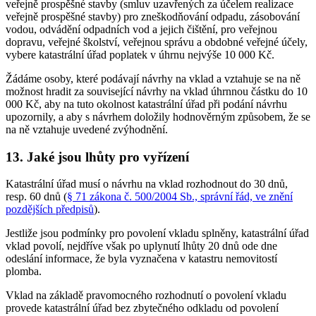
veřejně prospěšné stavby (smluv uzavřených za účelem realizace
veřejně prospěšné stavby) pro zneškodňování odpadu, zásobování
vodou, odvádění odpadních vod a jejich čištění, pro veřejnou
dopravu, veřejné školství, veřejnou správu a obdobné veřejné účely,
vybere katastrální úřad poplatek v úhrnu nejvýše 10 000 Kč.
Žádáme osoby, které podávají návrhy na vklad a vztahuje se na ně
možnost hradit za související návrhy na vklad úhrnnou částku do 10
000 Kč, aby na tuto okolnost katastrální úřad při podání návrhu
upozornily, a aby s návrhem doložily hodnověrným způsobem, že se
na ně vztahuje uvedené zvýhodnění.
13. Jaké jsou lhůty pro vyřízení
Katastrální úřad musí o návrhu na vklad rozhodnout do 30 dnů,
resp. 60 dnů (
§ 71 zákona č. 500/2004 Sb., správní řád, ve znění
pozdějších předpisů
).
Jestliže jsou podmínky pro povolení vkladu splněny, katastrální úřad
vklad povolí, nejdříve však po uplynutí lhůty 20 dnů ode dne
odeslání informace, že byla vyznačena v katastru nemovitostí
plomba.
Vklad na základě pravomocného rozhodnutí o povolení vkladu
provede katastrální úřad bez zbytečného odkladu od povolení