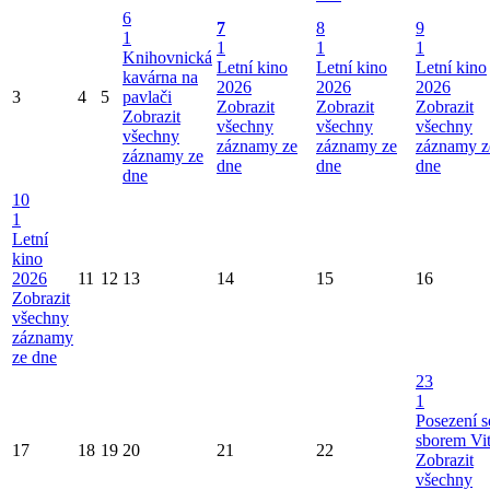
6
7
8
9
1
1
1
1
Knihovnická
Letní kino
Letní kino
Letní kino
kavárna na
2026
2026
2026
3
4
5
pavlači
Zobrazit
Zobrazit
Zobrazit
Zobrazit
všechny
všechny
všechny
všechny
záznamy ze
záznamy ze
záznamy z
záznamy ze
dne
dne
dne
dne
10
1
Letní
kino
2026
11
12
13
14
15
16
Zobrazit
všechny
záznamy
ze dne
23
1
Posezení s
sborem Vi
17
18
19
20
21
22
Zobrazit
všechny