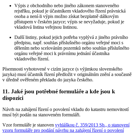
Výpis z obchodního nebo jiného zákonem stanoveného
rejstříku, pokud je účastníkem vkladového řízení právnická
osoba a není-li výpis možno získat bezplatně dálkovým
přístupem v českém jazyce; výpis se nevyžaduje, pokud je
vkladová listina veřejnou listinou.
Další listiny, pokud jejich potřeba vyplývá z jiného právního
předpisu, např. souhlas příslušného orgánu veřejné moci s
dělením nebo scelováním pozemků nebo souhlas příslušného
orgánu veřejné moci k právnímu jednání účastníka
vkladového řízení.
Písemnosti vyhotovené v cizím jazyce (s výjimkou slovenského
jazyka) musí účastník řízení předložit v originálním znění a současně
v úředně ověřeném překladu do jazyka českého.
11. Jaké jsou potřebné formuláře a kde jsou k
dispozici
Návrh na zahájení řízení o povolení vkladu do katastru nemovitostí
musí být podán na stanoveném formuláři.
Vzor formuláře je stanoven
vyhláškou č. 359/2013 Sb., o stanovení
vzoru formuláře pro podání návrhu na zahájení řízení o povolení