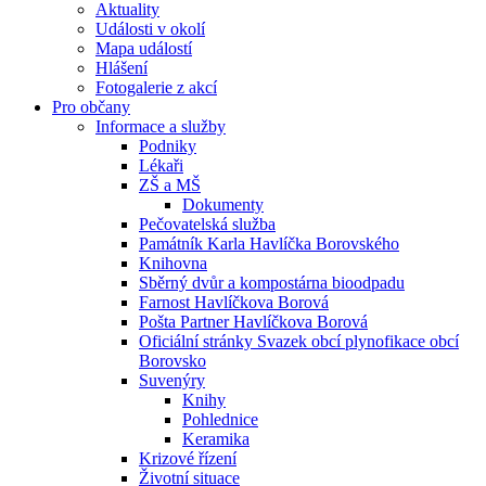
Aktuality
Události v okolí
Mapa událostí
Hlášení
Fotogalerie z akcí
Pro občany
Informace a služby
Podniky
Lékaři
ZŠ a MŠ
Dokumenty
Pečovatelská služba
Památník Karla Havlíčka Borovského
Knihovna
Sběrný dvůr a kompostárna bioodpadu
Farnost Havlíčkova Borová
Pošta Partner Havlíčkova Borová
Oficiální stránky Svazek obcí plynofikace obcí
Borovsko
Suvenýry
Knihy
Pohlednice
Keramika
Krizové řízení
Životní situace