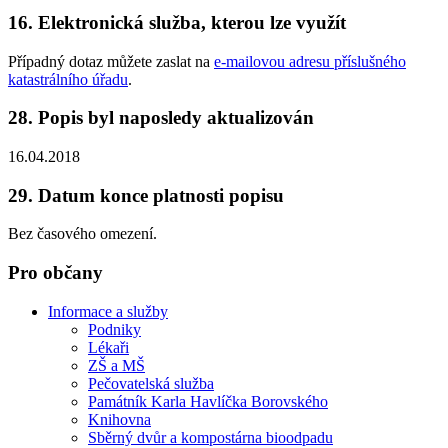
16. Elektronická služba, kterou lze využít
Případný dotaz můžete zaslat na
e-mailovou adresu příslušného
katastrálního úřadu
.
28. Popis byl naposledy aktualizován
16.04.2018
29. Datum konce platnosti popisu
Bez časového omezení.
Pro občany
Informace a služby
Podniky
Lékaři
ZŠ a MŠ
Pečovatelská služba
Památník Karla Havlíčka Borovského
Knihovna
Sběrný dvůr a kompostárna bioodpadu