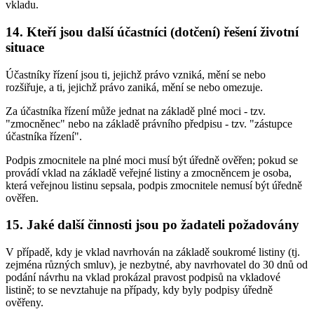
vkladu.
14. Kteří jsou další účastníci (dotčení) řešení životní
situace
Účastníky řízení jsou ti, jejichž právo vzniká, mění se nebo
rozšiřuje, a ti, jejichž právo zaniká, mění se nebo omezuje.
Za účastníka řízení může jednat na základě plné moci - tzv.
"zmocněnec" nebo na základě právního předpisu - tzv. "zástupce
účastníka řízení".
Podpis zmocnitele na plné moci musí být úředně ověřen; pokud se
provádí vklad na základě veřejné listiny a zmocněncem je osoba,
která veřejnou listinu sepsala, podpis zmocnitele nemusí být úředně
ověřen.
15. Jaké další činnosti jsou po žadateli požadovány
V případě, kdy je vklad navrhován na základě soukromé listiny (tj.
zejména různých smluv), je nezbytné, aby navrhovatel do 30 dnů od
podání návrhu na vklad prokázal pravost podpisů na vkladové
listině; to se nevztahuje na případy, kdy byly podpisy úředně
ověřeny.