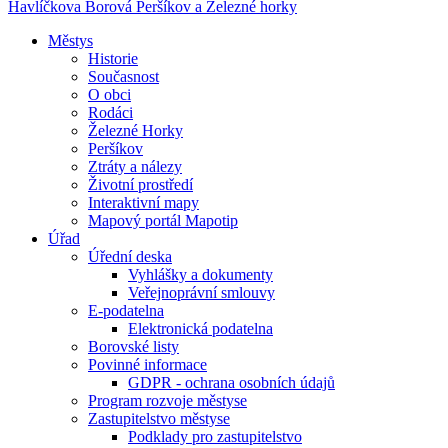
Havlíčkova Borová
Peršíkov a Železné horky
Městys
Historie
Současnost
O obci
Rodáci
Železné Horky
Peršíkov
Ztráty a nálezy
Životní prostředí
Interaktivní mapy
Mapový portál Mapotip
Úřad
Úřední deska
Vyhlášky a dokumenty
Veřejnoprávní smlouvy
E-podatelna
Elektronická podatelna
Borovské listy
Povinné informace
GDPR - ochrana osobních údajů
Program rozvoje městyse
Zastupitelstvo městyse
Podklady pro zastupitelstvo