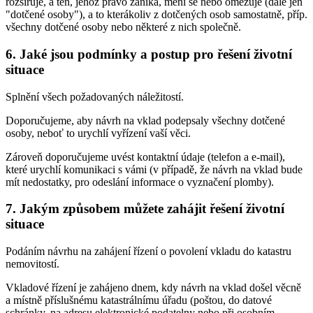
rozšiřuje, a ten, jehož právo zaniká, mění se nebo omezuje (dále jen
"dotčené osoby"), a to kterákoliv z dotčených osob samostatně, příp.
všechny dotčené osoby nebo některé z nich společně.
6. Jaké jsou podmínky a postup pro řešení životní
situace
Splnění všech požadovaných náležitostí.
Doporučujeme, aby návrh na vklad podepsaly všechny dotčené
osoby, neboť to urychlí vyřízení vaší věci.
Zároveň doporučujeme uvést kontaktní údaje (telefon a e-mail),
které urychlí komunikaci s vámi (v případě, že návrh na vklad bude
mít nedostatky, pro odeslání informace o vyznačení plomby).
7. Jakým způsobem můžete zahájit řešení životní
situace
Podáním návrhu na zahájení řízení o povolení vkladu do katastru
nemovitostí.
Vkladové řízení je zahájeno dnem, kdy návrh na vklad došel věcně
a místně příslušnému katastrálnímu úřadu (poštou, do datové
schránky, na adresu elektronické podatelny nebo při osobním