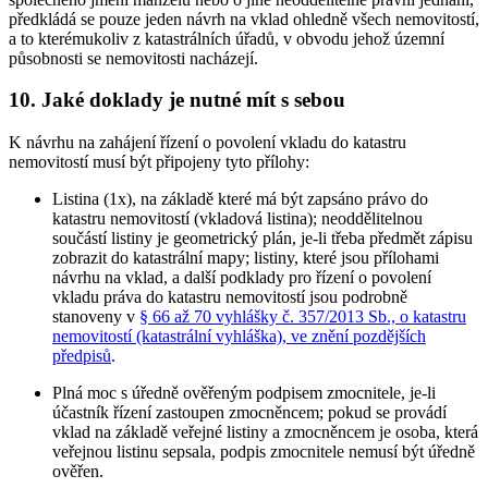
předkládá se pouze jeden návrh na vklad ohledně všech nemovitostí,
a to kterémukoliv z katastrálních úřadů, v obvodu jehož územní
působnosti se nemovitosti nacházejí.
10. Jaké doklady je nutné mít s sebou
K návrhu na zahájení řízení o povolení vkladu do katastru
nemovitostí musí být připojeny tyto přílohy:
Listina (1x), na základě které má být zapsáno právo do
katastru nemovitostí (vkladová listina); neoddělitelnou
součástí listiny je geometrický plán, je-li třeba předmět zápisu
zobrazit do katastrální mapy; listiny, které jsou přílohami
návrhu na vklad, a další podklady pro řízení o povolení
vkladu práva do katastru nemovitostí jsou podrobně
stanoveny v
§ 66 až 70 vyhlášky č. 357/2013 Sb., o katastru
nemovitostí (katastrální vyhláška), ve znění pozdějších
předpisů
.
Plná moc s úředně ověřeným podpisem zmocnitele, je-li
účastník řízení zastoupen zmocněncem; pokud se provádí
vklad na základě veřejné listiny a zmocněncem je osoba, která
veřejnou listinu sepsala, podpis zmocnitele nemusí být úředně
ověřen.