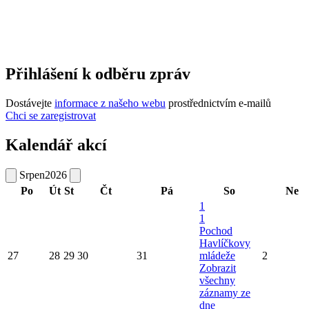
Přihlášení k odběru zpráv
Dostávejte
informace z našeho webu
prostřednictvím e-mailů
Chci se zaregistrovat
Kalendář akcí
Srpen
2026
Po
Út
St
Čt
Pá
So
Ne
1
1
Pochod
Havlíčkovy
27
28
29
30
31
mládeže
2
Zobrazit
všechny
záznamy ze
dne