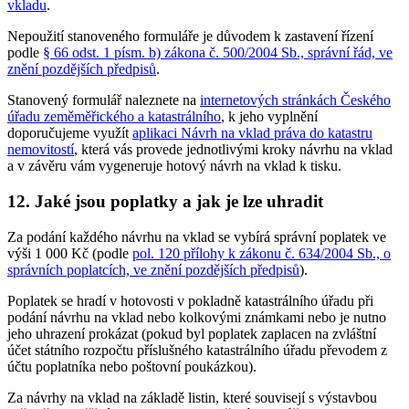
vkladu
.
Nepoužití stanoveného formuláře je důvodem k zastavení řízení
podle
§ 66 odst. 1 písm. b) zákona č. 500/2004 Sb., správní řád, ve
znění pozdějších předpisů
.
Stanovený formulář naleznete na
internetových stránkách Českého
úřadu zeměměřického a katastrálního
, k jeho vyplnění
doporučujeme využít
aplikaci Návrh na vklad práva do katastru
nemovitostí
, která vás provede jednotlivými kroky návrhu na vklad
a v závěru vám vygeneruje hotový návrh na vklad k tisku.
12. Jaké jsou poplatky a jak je lze uhradit
Za podání každého návrhu na vklad se vybírá správní poplatek ve
výši 1 000 Kč (podle
pol. 120 přílohy k zákonu č. 634/2004 Sb., o
správních poplatcích, ve znění pozdějších předpisů
).
Poplatek se hradí v hotovosti v pokladně katastrálního úřadu při
podání návrhu na vklad nebo kolkovými známkami nebo je nutno
jeho uhrazení prokázat (pokud byl poplatek zaplacen na zvláštní
účet státního rozpočtu příslušného katastrálního úřadu převodem z
účtu poplatníka nebo poštovní poukázkou).
Za návrhy na vklad na základě listin, které souvisejí s výstavbou