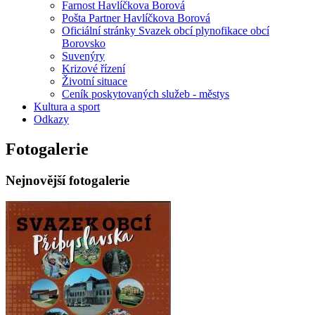
Farnost Havlíčkova Borová
Pošta Partner Havlíčkova Borová
Oficiální stránky Svazek obcí plynofikace obcí
Borovsko
Suvenýry
Krizové řízení
Životní situace
Ceník poskytovaných služeb - městys
Kultura a sport
Odkazy
Fotogalerie
Nejnovější fotogalerie