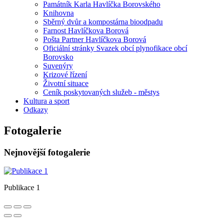
Památník Karla Havlíčka Borovského
Knihovna
Sběrný dvůr a kompostárna bioodpadu
Farnost Havlíčkova Borová
Pošta Partner Havlíčkova Borová
Oficiální stránky Svazek obcí plynofikace obcí
Borovsko
Suvenýry
Krizové řízení
Životní situace
Ceník poskytovaných služeb - městys
Kultura a sport
Odkazy
Fotogalerie
Nejnovější fotogalerie
Publikace 1