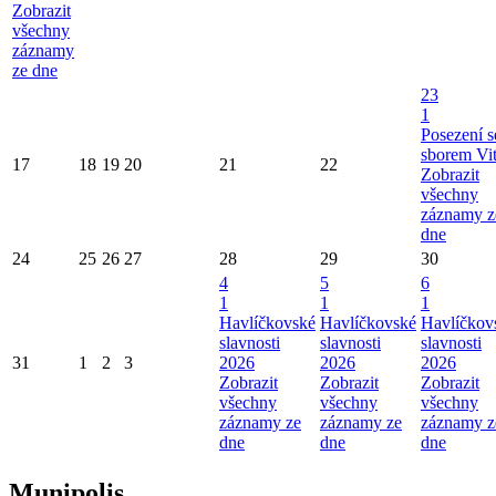
Zobrazit
všechny
záznamy
ze dne
23
1
Posezení s
sborem Vi
17
18
19
20
21
22
Zobrazit
všechny
záznamy z
dne
24
25
26
27
28
29
30
4
5
6
1
1
1
Havlíčkovské
Havlíčkovské
Havlíčkov
slavnosti
slavnosti
slavnosti
31
1
2
3
2026
2026
2026
Zobrazit
Zobrazit
Zobrazit
všechny
všechny
všechny
záznamy ze
záznamy ze
záznamy z
dne
dne
dne
Munipolis