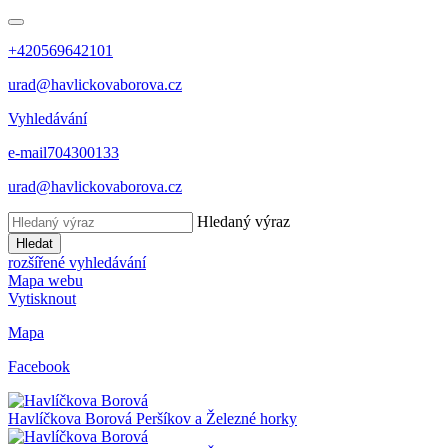
+420569642101
urad@havlickovaborova.cz
Vyhledávání
e-mail
704300133
urad@havlickovaborova.cz
Hledaný výraz
Hledat
rozšířené vyhledávání
Mapa webu
Vytisknout
Mapa
Facebook
Havlíčkova Borová
Peršíkov a Železné horky