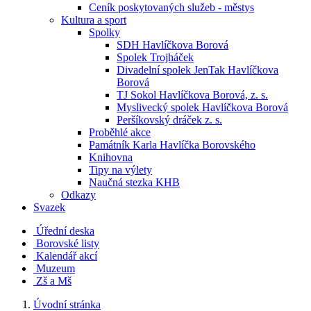
Ceník poskytovaných služeb - městys
Kultura a sport
Spolky
SDH Havlíčkova Borová
Spolek Trojháček
Divadelní spolek JenTak Havlíčkova
Borová
TJ Sokol Havlíčkova Borová, z. s.
Myslivecký spolek Havlíčkova Borová
Peršíkovský dráček z. s.
Proběhlé akce
Památník Karla Havlíčka Borovského
Knihovna
Tipy na výlety
Naučná stezka KHB
Odkazy
Svazek
Úřední deska
Borovské listy
Kalendář akcí
Muzeum
Zš a Mš
Úvodní stránka