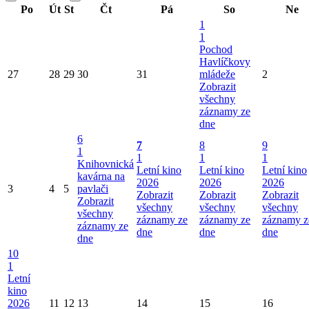
Po
Út
St
Čt
Pá
So
Ne
1
1
Pochod
Havlíčkovy
27
28
29
30
31
mládeže
2
Zobrazit
všechny
záznamy ze
dne
6
7
8
9
1
1
1
1
Knihovnická
Letní kino
Letní kino
Letní kino
kavárna na
2026
2026
2026
3
4
5
pavlači
Zobrazit
Zobrazit
Zobrazit
Zobrazit
všechny
všechny
všechny
všechny
záznamy ze
záznamy ze
záznamy z
záznamy ze
dne
dne
dne
dne
10
1
Letní
kino
2026
11
12
13
14
15
16