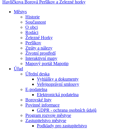
Havlíčkova Borová
Peršíkov a Železné horky
Městys
Historie
Současnost
O obci
Rodáci
Železné Horky
Peršíkov
Ztráty a nálezy
Životní prostředí
Interaktivní mapy
Mapový portál Mapotip
Úřad
Úřední deska
Vyhlášky a dokumenty
Veřejnoprávní smlouvy
E-podatelna
Elektronická podatelna
Borovské listy
Povinné informace
GDPR - ochrana osobních údajů
Program rozvoje městyse
Zastupitelstvo městyse
Podklady pro zastupitelstvo