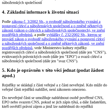
náboženských společností
4. Základní informace k životní situaci
Podle
zákona č. 3/2002 Sb., o svobodě náboženského vyznání a
postavení církví a náboženských společností a o změně některých
zákonů (zákon o církvích a náboženských společnostech), ve znění
pozdějších předpisů
, a podle
vyhlášky č. 232/2002 Sb., kterou se
provádí zákon o svobodě náboženského vyznání a postavení církví
a náboženských společností a o změně některých zákonů, ve znění
pozdějších předpisů
, vede Ministerstvo kultury rejstříky
registrovaných církví a náboženských společností (dále jen "CNS"),
evidovaných právnických osob (dále jen "EPO") a svazů církví a
náboženských společností (dále jen "svaz CNS").
5. Kdo je oprávněn v této věci jednat (podat žádost
apod.)
Rejstříky se skládají z části veřejné a z části neveřejné. Kdo může do
veřejné části rejstříků nahlížet, není zákonem omezeno.
Do neveřejné části se umožňuje nahlédnout osobě pověřené CNS,
EPO nebo svazem CNS, pokud se jich zápis týká, a dále žadatelům,
kteří osvědčí právní zájem a jimž lze nahlédnutí do rejstříků