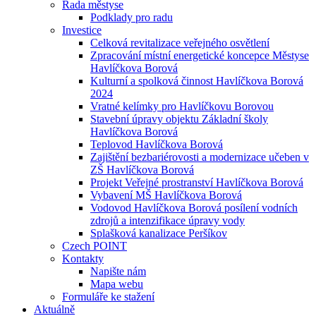
Rada městyse
Podklady pro radu
Investice
Celková revitalizace veřejného osvětlení
Zpracování místní energetické koncepce Městyse
Havlíčkova Borová
Kulturní a spolková činnost Havlíčkova Borová
2024
Vratné kelímky pro Havlíčkovu Borovou
Stavební úpravy objektu Základní školy
Havlíčkova Borová
Teplovod Havlíčkova Borová
Zajištění bezbariérovosti a modernizace učeben v
ZŠ Havlíčkova Borová
Projekt Veřejné prostranství Havlíčkova Borová
Vybavení MŠ Havlíčkova Borová
Vodovod Havlíčkova Borová posílení vodních
zdrojů a intenzifikace úpravy vody
Splašková kanalizace Peršíkov
Czech POINT
Kontakty
Napište nám
Mapa webu
Formuláře ke stažení
Aktuálně