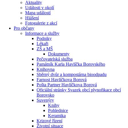
Aktuality
Události v okolí
Mapa událostí
Hlášení
Fotogalerie z akcí
Pro občany
Informace a služby
Podniky
Lékaři
ZŠ a MŠ
Dokumenty
Pečovatelská služba
Památník Karla Havlíčka Borovského
Knihovna
Sběrný dvůr a kompostárna bioodpadu
Farnost Havlíčkova Borová
Pošta Partner Havlíčkova Borová
Oficiální stránky Svazek obcí plynofikace obcí
Borovsko
Suvenýry
Knihy
Pohlednice
Keramika
Krizové řízení
Životní situace