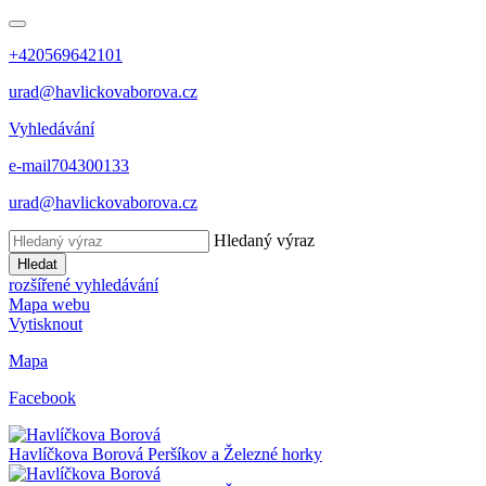
+420569642101
urad@havlickovaborova.cz
Vyhledávání
e-mail
704300133
urad@havlickovaborova.cz
Hledaný výraz
Hledat
rozšířené vyhledávání
Mapa webu
Vytisknout
Mapa
Facebook
Havlíčkova Borová
Peršíkov a Železné horky