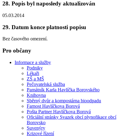
28. Popis byl naposledy aktualizován
05.03.2014
29. Datum konce platnosti popisu
Bez časového omezení.
Pro občany
Informace a služby
Podniky
Lékaři
ZŠ a MŠ
Pečovatelská služba
Památník Karla Havlíčka Borovského
Knihovna
Sběrný dvůr a kompostárna bioodpadu
Farnost Havlíčkova Borová
Pošta Partner Havlíčkova Borová
Oficiální stránky Svazek obcí plynofikace obcí
Borovsko
Suvenýry
Krizové řízení