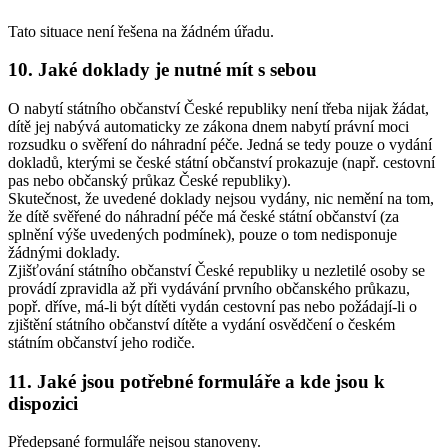
Tato situace není řešena na žádném úřadu.
10. Jaké doklady je nutné mít s sebou
O nabytí státního občanství České republiky není třeba nijak žádat,
dítě jej nabývá automaticky ze zákona dnem nabytí právní moci
rozsudku o svěření do náhradní péče. Jedná se tedy pouze o vydání
dokladů, kterými se české státní občanství prokazuje (např. cestovní
pas nebo občanský průkaz České republiky).
Skutečnost, že uvedené doklady nejsou vydány, nic nemění na tom,
že dítě svěřené do náhradní péče má české státní občanství (za
splnění výše uvedených podmínek), pouze o tom nedisponuje
žádnými doklady.
Zjišťování státního občanství České republiky u nezletilé osoby se
provádí zpravidla až při vydávání prvního občanského průkazu,
popř. dříve, má-li být dítěti vydán cestovní pas nebo požádají-li o
zjištění státního občanství dítěte a vydání osvědčení o českém
státním občanství jeho rodiče.
11. Jaké jsou potřebné formuláře a kde jsou k
dispozici
Předepsané formuláře nejsou stanoveny.