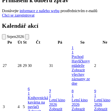
Přihlášení k odběru zpráv
Dostávejte
informace z našeho webu
prostřednictvím e-mailů
Chci se zaregistrovat
Kalendář akcí
Srpen
2026
Po
Út
St
Čt
Pá
So
Ne
1
1
Pochod
Havlíčkovy
27
28
29
30
31
mládeže
2
Zobrazit
všechny
záznamy ze
dne
6
7
8
9
1
1
1
1
Knihovnická
Letní kino
Letní kino
Letní kino
kavárna na
2026
2026
2026
3
4
5
pavlači
Zobrazit
Zobrazit
Zobrazit