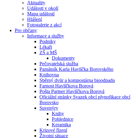
Aktuality
Události v okolí
Mapa událostí
Hlášení
Fotogalerie z akcí
Pro občany
Informace a služby
Podniky
Lékaři
ZŠ a MŠ
Dokumenty
Pečovatelská služba
Památník Karla Havlíčka Borovského
Knihovna
Sběrný dvůr a kompostárna bioodpadu
Farnost Havlíčkova Borová
Pošta Partner Havlíčkova Borová
Oficiální stránky Svazek obcí plynofikace obcí
Borovsko
Suvenýry
Knihy
Pohlednice
Keramika
Krizové řízení
Životní situace