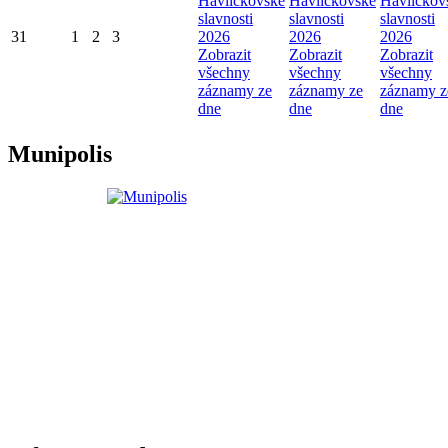
Havlíčkovské
Havlíčkovské
Havlíčkov
slavnosti
slavnosti
slavnosti
31
1
2
3
2026
2026
2026
Zobrazit
Zobrazit
Zobrazit
všechny
všechny
všechny
záznamy ze
záznamy ze
záznamy z
dne
dne
dne
Munipolis