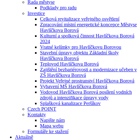
Rada městyse
Podklady pro radu
Investice
Celková revitalizace veřejného osvětlení
Zpracování místní energetické koncepce Městyse
Havlíčkova Borová
Kulturní a spolková činnost Havlíčkova Borová
2024
Vratné kelímky pro Havlíčkovu Borovou
Stavební úpravy objektu Základní školy
Havlíčkova Borová
Teplovod Havlíčkova Borová
Zajištění bezbariérovosti a modernizace učeben v
ZŠ Havlíčkova Borová
Projekt Veřejné prostranství Havlíčkova Borová
Vybavení MŠ Havlíčkova Borová
Vodovod Havlíčkova Borová posílení vodních
zdrojů a intenzifikace úpravy vody
Splašková kanalizace Peršíkov
Czech POINT
Kontakty
Napište nám
Mapa webu
Formuláře ke stažení
Aktuálně