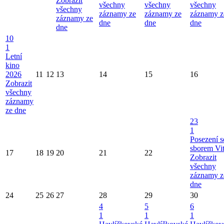
Zobrazit
všechny
všechny
všechny
všechny
záznamy ze
záznamy ze
záznamy z
záznamy ze
dne
dne
dne
dne
10
1
Letní
kino
2026
11
12
13
14
15
16
Zobrazit
všechny
záznamy
ze dne
23
1
Posezení s
sborem Vi
17
18
19
20
21
22
Zobrazit
všechny
záznamy z
dne
24
25
26
27
28
29
30
4
5
6
1
1
1