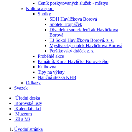
Ceník poskytovaných služeb - městys
Kultura a sport
Spolky
SDH Havlíčkova Borová
Spolek Trojháček
Divadelní spolek JenTak Havlíčkova
Borová
TJ Sokol Havlíčkova Borová, z. s.
Myslivecký spolek Havlíčkova Borová
Peršíkovský dráček z. s.
Proběhlé akce
Památník Karla Havlíčka Borovského
Knihovna
Tipy na výlety
Naučná stezka KHB
Odkazy
Svazek
Úřední deska
Borovské listy
Kalendář akcí
Muzeum
Zš a Mš
Úvodní stránka