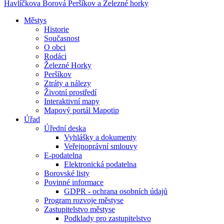
Havlíčkova Borová
Peršíkov a Železné horky
Městys
Historie
Současnost
O obci
Rodáci
Železné Horky
Peršíkov
Ztráty a nálezy
Životní prostředí
Interaktivní mapy
Mapový portál Mapotip
Úřad
Úřední deska
Vyhlášky a dokumenty
Veřejnoprávní smlouvy
E-podatelna
Elektronická podatelna
Borovské listy
Povinné informace
GDPR - ochrana osobních údajů
Program rozvoje městyse
Zastupitelstvo městyse
Podklady pro zastupitelstvo