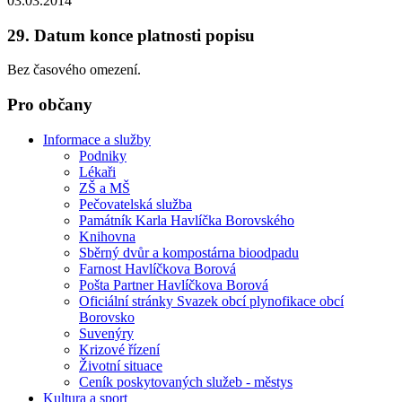
03.03.2014
29. Datum konce platnosti popisu
Bez časového omezení.
Pro občany
Informace a služby
Podniky
Lékaři
ZŠ a MŠ
Pečovatelská služba
Památník Karla Havlíčka Borovského
Knihovna
Sběrný dvůr a kompostárna bioodpadu
Farnost Havlíčkova Borová
Pošta Partner Havlíčkova Borová
Oficiální stránky Svazek obcí plynofikace obcí
Borovsko
Suvenýry
Krizové řízení
Životní situace
Ceník poskytovaných služeb - městys
Kultura a sport