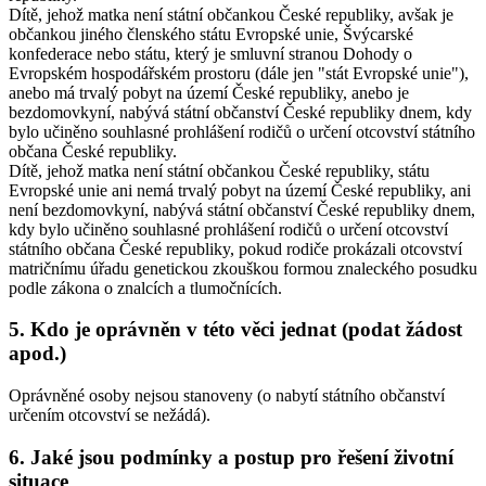
Dítě, jehož matka není státní občankou České republiky, avšak je
občankou jiného členského státu Evropské unie, Švýcarské
konfederace nebo státu, který je smluvní stranou Dohody o
Evropském hospodářském prostoru (dále jen "stát Evropské unie"),
anebo má trvalý pobyt na území České republiky, anebo je
bezdomovkyní, nabývá státní občanství České republiky dnem, kdy
bylo učiněno souhlasné prohlášení rodičů o určení otcovství státního
občana České republiky.
Dítě, jehož matka není státní občankou České republiky, státu
Evropské unie ani nemá trvalý pobyt na území České republiky, ani
není bezdomovkyní, nabývá státní občanství České republiky dnem,
kdy bylo učiněno souhlasné prohlášení rodičů o určení otcovství
státního občana České republiky, pokud rodiče prokázali otcovství
matričnímu úřadu genetickou zkouškou formou znaleckého posudku
podle zákona o znalcích a tlumočnících.
5. Kdo je oprávněn v této věci jednat (podat žádost
apod.)
Oprávněné osoby nejsou stanoveny (o nabytí státního občanství
určením otcovství se nežádá).
6. Jaké jsou podmínky a postup pro řešení životní
situace