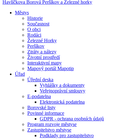
Havlíčkova Borová
Peršíkov a Železné horky
Městys
Historie
Současnost
O obci
Rodáci
Železné Horky
Peršíkov
Ztráty a nálezy
Životní prostředí
Interaktivní mapy
Mapový portál Mapotip
Úřad
Úřední deska
Vyhlášky a dokumenty
Veřejnoprávní smlouvy
E-podatelna
Elektronická podatelna
Borovské listy
Povinné informace
GDPR - ochrana osobních údajů
Program rozvoje městyse
Zastupitelstvo městyse
Podklady pro zastupitelstvo