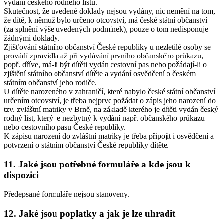
vydání českého rodného listu.
Skutečnost, že uvedené doklady nejsou vydány, nic nemění na tom,
že dítě, k němuž bylo určeno otcovství, má české státní občanství
(za splnění výše uvedených podmínek), pouze o tom nedisponuje
žádnými doklady.
Zjišťování státního občanství České republiky u nezletilé osoby se
provádí zpravidla až při vydávání prvního občanského průkazu,
popř. dříve, má-li být dítěti vydán cestovní pas nebo požádají-li o
zjištění státního občanství dítěte a vydání osvědčení o českém
státním občanství jeho rodiče.
U dítěte narozeného v zahraničí, které nabylo české státní občanství
určením otcovství, je třeba nejprve požádat o zápis jeho narození do
tzv. zvláštní matriky v Brně, na základě kterého je dítěti vydán český
rodný list, který je nezbytný k vydání např. občanského průkazu
nebo cestovního pasu České republiky.
K zápisu narození do zvláštní matriky je třeba připojit i osvědčení a
potvrzení o státním občanství České republiky dítěte.
11. Jaké jsou potřebné formuláře a kde jsou k
dispozici
Předepsané formuláře nejsou stanoveny.
12. Jaké jsou poplatky a jak je lze uhradit