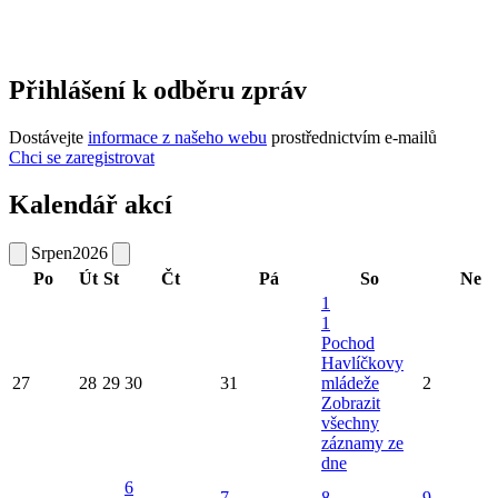
Přihlášení k odběru zpráv
Dostávejte
informace z našeho webu
prostřednictvím e-mailů
Chci se zaregistrovat
Kalendář akcí
Srpen
2026
Po
Út
St
Čt
Pá
So
Ne
1
1
Pochod
Havlíčkovy
27
28
29
30
31
mládeže
2
Zobrazit
všechny
záznamy ze
dne
6
7
8
9