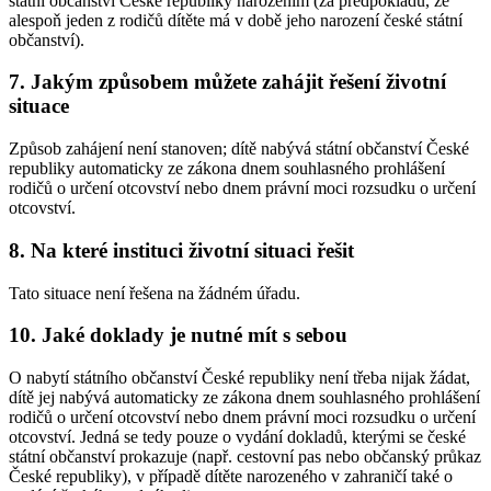
státní občanství České republiky narozením (za předpokladu, že
alespoň jeden z rodičů dítěte má v době jeho narození české státní
občanství).
7. Jakým způsobem můžete zahájit řešení životní
situace
Způsob zahájení není stanoven; dítě nabývá státní občanství České
republiky automaticky ze zákona dnem souhlasného prohlášení
rodičů o určení otcovství nebo dnem právní moci rozsudku o určení
otcovství.
8. Na které instituci životní situaci řešit
Tato situace není řešena na žádném úřadu.
10. Jaké doklady je nutné mít s sebou
O nabytí státního občanství České republiky není třeba nijak žádat,
dítě jej nabývá automaticky ze zákona dnem souhlasného prohlášení
rodičů o určení otcovství nebo dnem právní moci rozsudku o určení
otcovství. Jedná se tedy pouze o vydání dokladů, kterými se české
státní občanství prokazuje (např. cestovní pas nebo občanský průkaz
České republiky), v případě dítěte narozeného v zahraničí také o