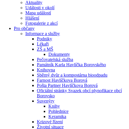
Aktuality
Události v okolí
Mapa událostí
Hlášení
Fotogalerie z akcí
Pro občany
Informace a služby
Podniky
Lékaři
ZŠ a MŠ
Dokumenty
Pečovatelská služba
Památník Karla Havlíčka Borovského
Knihovna
Sběrný dvůr a kompostárna bioodpadu
Farnost Havlíčkova Borová
Pošta Partner Havlíčkova Borová
Oficiální stránky Svazek obcí plynofikace obcí
Borovsko
Suvenýry
Knihy
Pohlednice
Keramika
Krizové řízení
Životní situace