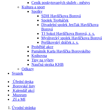
Ceník poskytovaných služeb - městys
Kultura a sport
Spolky
SDH Havlíčkova Borová
Spolek Trojháček
Divadelní spolek JenTak Havlíčkova
Borová
TJ Sokol Havlíčkova Borová, z. s.
Myslivecký spolek Havlíčkova Borová
Peršíkovský dráček z. s.
Proběhlé akce
Památník Karla Havlíčka Borovského
Knihovna
Tipy na výlety
Naučná stezka KHB
Odkazy
Svazek
Úřední deska
Borovské listy
Kalendář akcí
Muzeum
Zš a Mš
Úvodní stránka