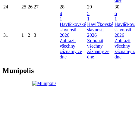
dne
24
25
26
27
28
29
30
4
5
6
1
1
1
Havlíčkovské
Havlíčkovské
Havlíčkov
slavnosti
slavnosti
slavnosti
31
1
2
3
2026
2026
2026
Zobrazit
Zobrazit
Zobrazit
všechny
všechny
všechny
záznamy ze
záznamy ze
záznamy z
dne
dne
dne
Munipolis