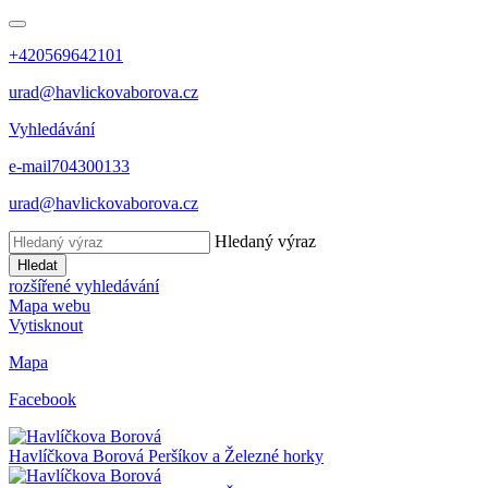
+420569642101
urad@havlickovaborova.cz
Vyhledávání
e-mail
704300133
urad@havlickovaborova.cz
Hledaný výraz
Hledat
rozšířené vyhledávání
Mapa webu
Vytisknout
Mapa
Facebook
Havlíčkova Borová
Peršíkov a Železné horky