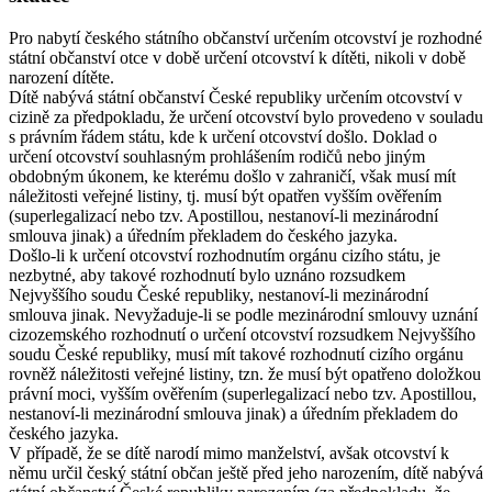
Pro nabytí českého státního občanství určením otcovství je rozhodné
státní občanství otce v době určení otcovství k dítěti, nikoli v době
narození dítěte.
Dítě nabývá státní občanství České republiky určením otcovství v
cizině za předpokladu, že určení otcovství bylo provedeno v souladu
s právním řádem státu, kde k určení otcovství došlo. Doklad o
určení otcovství souhlasným prohlášením rodičů nebo jiným
obdobným úkonem, ke kterému došlo v zahraničí, však musí mít
náležitosti veřejné listiny, tj. musí být opatřen vyšším ověřením
(superlegalizací nebo tzv. Apostillou, nestanoví-li mezinárodní
smlouva jinak) a úředním překladem do českého jazyka.
Došlo-li k určení otcovství rozhodnutím orgánu cizího státu, je
nezbytné, aby takové rozhodnutí bylo uznáno rozsudkem
Nejvyššího soudu České republiky, nestanoví-li mezinárodní
smlouva jinak. Nevyžaduje-li se podle mezinárodní smlouvy uznání
cizozemského rozhodnutí o určení otcovství rozsudkem Nejvyššího
soudu České republiky, musí mít takové rozhodnutí cizího orgánu
rovněž náležitosti veřejné listiny, tzn. že musí být opatřeno doložkou
právní moci, vyšším ověřením (superlegalizací nebo tzv. Apostillou,
nestanoví-li mezinárodní smlouva jinak) a úředním překladem do
českého jazyka.
V případě, že se dítě narodí mimo manželství, avšak otcovství k
němu určil český státní občan ještě před jeho narozením, dítě nabývá