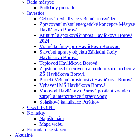
Rada městyse
Podklady pro radu
Investice
Celková revitalizace veřejného osvětlení
Zpracování místní energetické koncepce Městyse
Havlíčkova Borová
Kulturní a spolková činnost Havlíčkova Borová
2024
Vratné kelímky pro Havlíčkovu Borovou
Stavební úpravy objektu Základní školy
Havlíčkova Borová
Teplovod Havlíčkova Borová
Zajištění bezbariérovosti a modernizace učeben v
ZŠ Havlíčkova Borová
Projekt Veřejné prostranství Havlíčkova Borová
Vybavení MŠ Havlíčkova Borová
Vodovod Havlíčkova Borová posílení vodních
zdrojů a intenzifikace úpravy vody
Splašková kanalizace Peršíkov
Czech POINT
Kontakty
Napište nám
Mapa webu
Formuláře ke stažení
Aktuálně