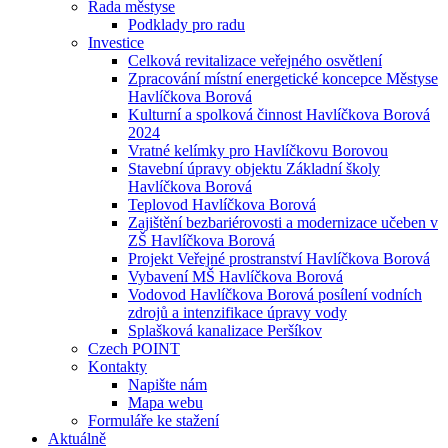
Rada městyse
Podklady pro radu
Investice
Celková revitalizace veřejného osvětlení
Zpracování místní energetické koncepce Městyse
Havlíčkova Borová
Kulturní a spolková činnost Havlíčkova Borová
2024
Vratné kelímky pro Havlíčkovu Borovou
Stavební úpravy objektu Základní školy
Havlíčkova Borová
Teplovod Havlíčkova Borová
Zajištění bezbariérovosti a modernizace učeben v
ZŠ Havlíčkova Borová
Projekt Veřejné prostranství Havlíčkova Borová
Vybavení MŠ Havlíčkova Borová
Vodovod Havlíčkova Borová posílení vodních
zdrojů a intenzifikace úpravy vody
Splašková kanalizace Peršíkov
Czech POINT
Kontakty
Napište nám
Mapa webu
Formuláře ke stažení
Aktuálně