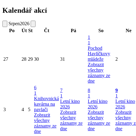
Kalendář akcí
Srpen
2026
Po
Út
St
Čt
Pá
So
Ne
1
1
Pochod
Havlíčkovy
27
28
29
30
31
mládeže
2
Zobrazit
všechny
záznamy ze
dne
6
7
8
9
1
1
1
1
Knihovnická
Letní kino
Letní kino
Letní kino
kavárna na
2026
2026
2026
3
4
5
pavlači
Zobrazit
Zobrazit
Zobrazit
Zobrazit
všechny
všechny
všechny
všechny
záznamy ze
záznamy ze
záznamy z
záznamy ze
dne
dne
dne
dne