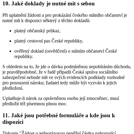
10. Jaké doklady je nutné mít s sebou
Při uplatnění žádosti a pro prokázání českého státního občanství je
nutné mít k dispozici některý z těchto dokladů:
platný občanský průkaz,
platný cestovní pas České republiky,
ověřený doklad (osvědčení) o státním občanství České
republiky.
S ohledem na to, že jde o dávku podmíněnou nepobíráním důchodu,
je pravděpodobné, že v řadě případů Česká správa sociálního
zabezpečení nebude mít ve svých evidencích podklady rozhodné
pro posouzení nároku; žadatel tedy může být vyzván k jejich
předložení.
Uplatňuje-li nárok za oprávněnou osobu její zmocněnec, musí
předložit též písemnou plnou moc.
11. Jaké jsou potřebné formuláře a kde jsou k
dispozici
Tiskopis "Žádost o jednorázovou peněžní částku nahrazující