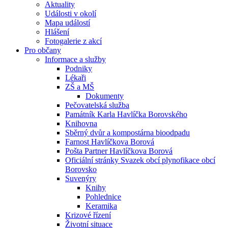
Aktuality
Události v okolí
Mapa událostí
Hlášení
Fotogalerie z akcí
Pro občany
Informace a služby
Podniky
Lékaři
ZŠ a MŠ
Dokumenty
Pečovatelská služba
Památník Karla Havlíčka Borovského
Knihovna
Sběrný dvůr a kompostárna bioodpadu
Farnost Havlíčkova Borová
Pošta Partner Havlíčkova Borová
Oficiální stránky Svazek obcí plynofikace obcí
Borovsko
Suvenýry
Knihy
Pohlednice
Keramika
Krizové řízení
Životní situace