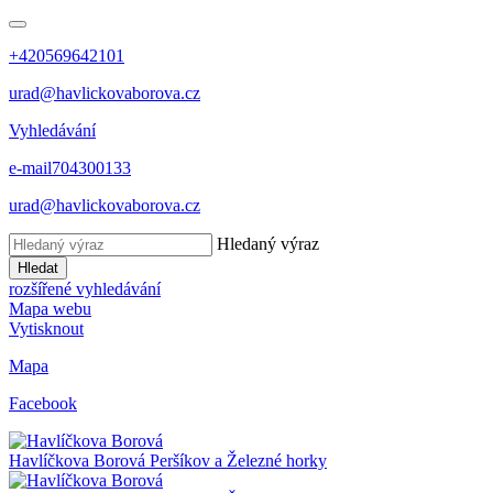
+420569642101
urad@havlickovaborova.cz
Vyhledávání
e-mail
704300133
urad@havlickovaborova.cz
Hledaný výraz
Hledat
rozšířené vyhledávání
Mapa webu
Vytisknout
Mapa
Facebook
Havlíčkova Borová
Peršíkov a Železné horky