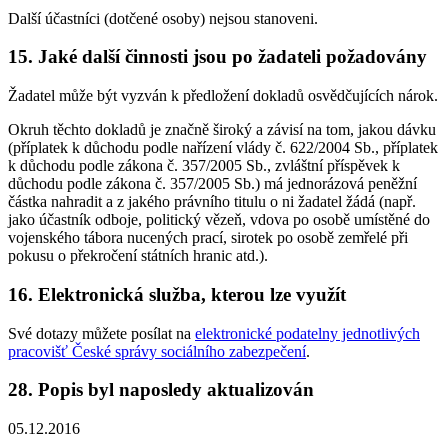
Další účastníci (dotčené osoby) nejsou stanoveni.
15. Jaké další činnosti jsou po žadateli požadovány
Žadatel může být vyzván k předložení dokladů osvědčujících nárok.
Okruh těchto dokladů je značně široký a závisí na tom, jakou dávku
(příplatek k důchodu podle nařízení vlády č. 622/2004 Sb., příplatek
k důchodu podle zákona č. 357/2005 Sb., zvláštní příspěvek k
důchodu podle zákona č. 357/2005 Sb.) má jednorázová peněžní
částka nahradit a z jakého právního titulu o ni žadatel žádá (např.
jako účastník odboje, politický vězeň, vdova po osobě umístěné do
vojenského tábora nucených prací, sirotek po osobě zemřelé při
pokusu o překročení státních hranic atd.).
16. Elektronická služba, kterou lze využít
Své dotazy můžete posílat na
elektronické podatelny jednotlivých
pracovišť České správy sociálního zabezpečení
.
28. Popis byl naposledy aktualizován
05.12.2016