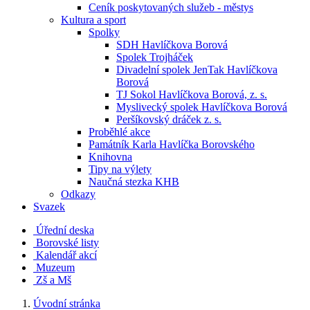
Ceník poskytovaných služeb - městys
Kultura a sport
Spolky
SDH Havlíčkova Borová
Spolek Trojháček
Divadelní spolek JenTak Havlíčkova
Borová
TJ Sokol Havlíčkova Borová, z. s.
Myslivecký spolek Havlíčkova Borová
Peršíkovský dráček z. s.
Proběhlé akce
Památník Karla Havlíčka Borovského
Knihovna
Tipy na výlety
Naučná stezka KHB
Odkazy
Svazek
Úřední deska
Borovské listy
Kalendář akcí
Muzeum
Zš a Mš
Úvodní stránka