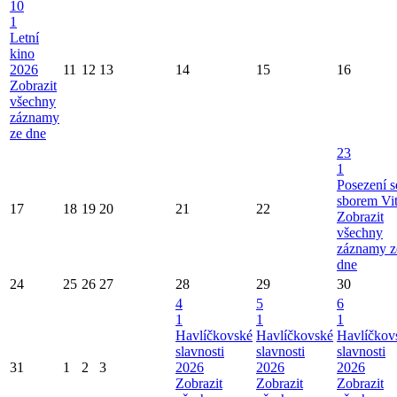
10
1
Letní
kino
2026
11
12
13
14
15
16
Zobrazit
všechny
záznamy
ze dne
23
1
Posezení s
sborem Vi
17
18
19
20
21
22
Zobrazit
všechny
záznamy z
dne
24
25
26
27
28
29
30
4
5
6
1
1
1
Havlíčkovské
Havlíčkovské
Havlíčkov
slavnosti
slavnosti
slavnosti
31
1
2
3
2026
2026
2026
Zobrazit
Zobrazit
Zobrazit