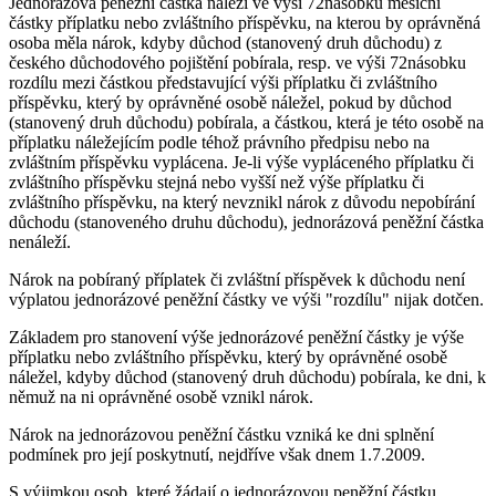
Jednorázová peněžní částka náleží ve výši 72násobku měsíční
částky příplatku nebo zvláštního příspěvku, na kterou by oprávněná
osoba měla nárok, kdyby důchod (stanovený druh důchodu) z
českého důchodového pojištění pobírala, resp. ve výši 72násobku
rozdílu mezi částkou představující výši příplatku či zvláštního
příspěvku, který by oprávněné osobě náležel, pokud by důchod
(stanovený druh důchodu) pobírala, a částkou, která je této osobě na
příplatku náležejícím podle téhož právního předpisu nebo na
zvláštním příspěvku vyplácena. Je-li výše vypláceného příplatku či
zvláštního příspěvku stejná nebo vyšší než výše příplatku či
zvláštního příspěvku, na který nevznikl nárok z důvodu nepobírání
důchodu (stanoveného druhu důchodu), jednorázová peněžní částka
nenáleží.
Nárok na pobíraný příplatek či zvláštní příspěvek k důchodu není
výplatou jednorázové peněžní částky ve výši "rozdílu" nijak dotčen.
Základem pro stanovení výše jednorázové peněžní částky je výše
příplatku nebo zvláštního příspěvku, který by oprávněné osobě
náležel, kdyby důchod (stanovený druh důchodu) pobírala, ke dni, k
němuž na ni oprávněné osobě vznikl nárok.
Nárok na jednorázovou peněžní částku vzniká ke dni splnění
podmínek pro její poskytnutí, nejdříve však dnem 1.7.2009.
S výjimkou osob, které žádají o jednorázovou peněžní částku