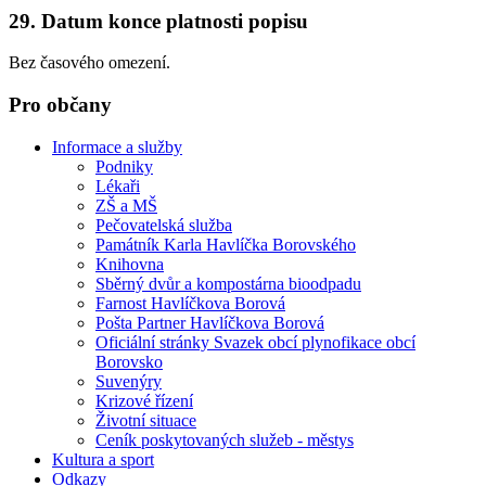
29. Datum konce platnosti popisu
Bez časového omezení.
Pro občany
Informace a služby
Podniky
Lékaři
ZŠ a MŠ
Pečovatelská služba
Památník Karla Havlíčka Borovského
Knihovna
Sběrný dvůr a kompostárna bioodpadu
Farnost Havlíčkova Borová
Pošta Partner Havlíčkova Borová
Oficiální stránky Svazek obcí plynofikace obcí
Borovsko
Suvenýry
Krizové řízení
Životní situace
Ceník poskytovaných služeb - městys
Kultura a sport
Odkazy