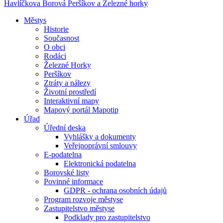
Havlíčkova Borová
Peršíkov a Železné horky
Městys
Historie
Současnost
O obci
Rodáci
Železné Horky
Peršíkov
Ztráty a nálezy
Životní prostředí
Interaktivní mapy
Mapový portál Mapotip
Úřad
Úřední deska
Vyhlášky a dokumenty
Veřejnoprávní smlouvy
E-podatelna
Elektronická podatelna
Borovské listy
Povinné informace
GDPR - ochrana osobních údajů
Program rozvoje městyse
Zastupitelstvo městyse
Podklady pro zastupitelstvo