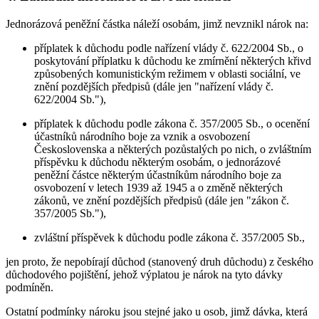
Jednorázová peněžní částka náleží osobám, jimž nevznikl nárok na:
příplatek k důchodu podle nařízení vlády č. 622/2004 Sb., o
poskytování příplatku k důchodu ke zmírnění některých křivd
způsobených komunistickým režimem v oblasti sociální, ve
znění pozdějších předpisů (dále jen "nařízení vlády č.
622/2004 Sb."),
příplatek k důchodu podle zákona č. 357/2005 Sb., o ocenění
účastníků národního boje za vznik a osvobození
Československa a některých pozůstalých po nich, o zvláštním
příspěvku k důchodu některým osobám, o jednorázové
peněžní částce některým účastníkům národního boje za
osvobození v letech 1939 až 1945 a o změně některých
zákonů, ve znění pozdějších předpisů (dále jen "zákon č.
357/2005 Sb."),
zvláštní příspěvek k důchodu podle zákona č. 357/2005 Sb.,
jen proto, že nepobírají důchod (stanovený druh důchodu) z českého
důchodového pojištění, jehož výplatou je nárok na tyto dávky
podmíněn.
Ostatní podmínky nároku jsou stejné jako u osob, jimž dávka, která