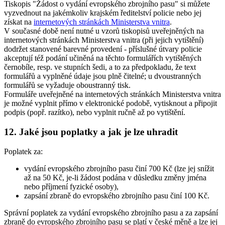
Tiskopis "Žádost o vydání evropského zbrojního pasu" si můžete
vyzvednout na jakémkoliv krajském ředitelství policie nebo jej
získat na
internetových stránkách Ministerstva vnitra
.
V současné době není nutné u vzorů tiskopisů uveřejněných na
internetových stránkách Ministerstva vnitra (při jejich vytištění)
dodržet stanovené barevné provedení - příslušné útvary policie
akceptují též podání učiněná na těchto formulářích vytištěných
černobíle, resp. ve stupních šedi, a to za předpokladu, že text
formulářů a vyplněné údaje jsou plně čitelné; u dvoustranných
formulářů se vyžaduje oboustranný tisk.
Formuláře uveřejněné na internetových stránkách Ministerstva vnitra
je možné vyplnit přímo v elektronické podobě, vytisknout a připojit
podpis (popř. razítko), nebo vyplnit ručně až po vytištění.
12. Jaké jsou poplatky a jak je lze uhradit
Poplatek za:
vydání evropského zbrojního pasu činí 700 Kč (lze jej snížit
až na 50 Kč, je-li žádost podána v důsledku změny jména
nebo příjmení fyzické osoby),
zapsání zbraně do evropského zbrojního pasu činí 100 Kč.
Správní poplatek za vydání evropského zbrojního pasu a za zapsání
zbraně do evropského zbrojního pasu se platí v české měně a lze jej