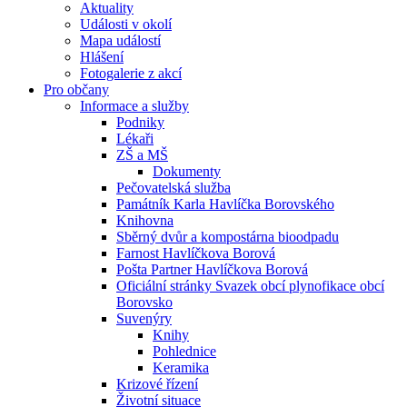
Aktuality
Události v okolí
Mapa událostí
Hlášení
Fotogalerie z akcí
Pro občany
Informace a služby
Podniky
Lékaři
ZŠ a MŠ
Dokumenty
Pečovatelská služba
Památník Karla Havlíčka Borovského
Knihovna
Sběrný dvůr a kompostárna bioodpadu
Farnost Havlíčkova Borová
Pošta Partner Havlíčkova Borová
Oficiální stránky Svazek obcí plynofikace obcí
Borovsko
Suvenýry
Knihy
Pohlednice
Keramika
Krizové řízení
Životní situace