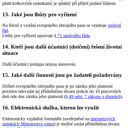
platit kolkovými známkami; je splatný při přijetí podání žádosti.
13. Jaké jsou lhůty pro vyřízení
Na řízení o vydání evropského zbrojního pasu se vztahuje
správní
řád
.
Lhůty pro vyřízení upravuje
§ 71 správního řádu
.
14. Kteří jsou další účastníci (dotčení) řešení životní
situace
Další účastníci postupu nejsou stanoveni.
15. Jaké další činnosti jsou po žadateli požadovány
Držitel evropského zbrojního pasu je po zániku jeho platnosti
povinen odevzdat jej příslušnému útvaru policie do 10 pracovních
dnů ode dne zániku jeho platnosti (
§ 49 odst. 7 zákona o zbraních
).
16. Elektronická služba, kterou lze využít
Elektronicky vyplněné formuláře (uveřejněné na
internetových
stránkách Ministerstva vnitra
) je možné zaslat příslušnému útvaru