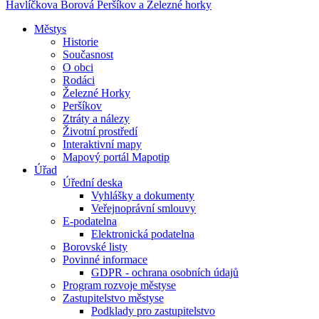
Havlíčkova Borová
Peršíkov a Železné horky
Městys
Historie
Současnost
O obci
Rodáci
Železné Horky
Peršíkov
Ztráty a nálezy
Životní prostředí
Interaktivní mapy
Mapový portál Mapotip
Úřad
Úřední deska
Vyhlášky a dokumenty
Veřejnoprávní smlouvy
E-podatelna
Elektronická podatelna
Borovské listy
Povinné informace
GDPR - ochrana osobních údajů
Program rozvoje městyse
Zastupitelstvo městyse
Podklady pro zastupitelstvo