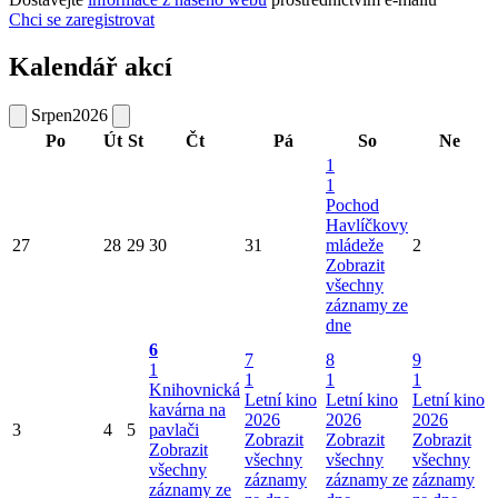
Chci se zaregistrovat
Kalendář akcí
Srpen
2026
Po
Út
St
Čt
Pá
So
Ne
1
1
Pochod
Havlíčkovy
27
28
29
30
31
mládeže
2
Zobrazit
všechny
záznamy ze
dne
6
7
8
9
1
1
1
1
Knihovnická
Letní kino
Letní kino
Letní kino
kavárna na
2026
2026
2026
3
4
5
pavlači
Zobrazit
Zobrazit
Zobrazit
Zobrazit
všechny
všechny
všechny
všechny
záznamy
záznamy ze
záznamy
záznamy ze