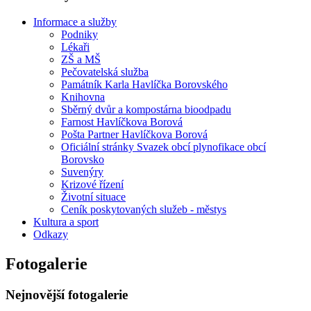
Informace a služby
Podniky
Lékaři
ZŠ a MŠ
Pečovatelská služba
Památník Karla Havlíčka Borovského
Knihovna
Sběrný dvůr a kompostárna bioodpadu
Farnost Havlíčkova Borová
Pošta Partner Havlíčkova Borová
Oficiální stránky Svazek obcí plynofikace obcí
Borovsko
Suvenýry
Krizové řízení
Životní situace
Ceník poskytovaných služeb - městys
Kultura a sport
Odkazy
Fotogalerie
Nejnovější fotogalerie