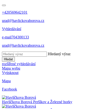
+420569642101
urad@havlickovaborova.cz
Vyhledávání
e-mail
704300133
urad@havlickovaborova.cz
Hledaný výraz
Hledat
rozšířené vyhledávání
Mapa webu
Vytisknout
Mapa
Facebook
Havlíčkova Borová
Peršíkov a Železné horky