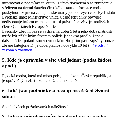
informovat o podmínkách vstupu s tímto dokladem a se zbraněmi a
střelivem na území daného členského státu - informace mohou
poskytnout zejména zastupitelské úřady jednotlivých členských států
Evropské unie; Ministerstvo vnitra České republiky obvykle
nedisponuje informacemi o aktuální právní úpravě v jednotlivých
členských státech Evropské unie.
Evropský zbrojní pas se vydává na dobu 5 let a jeho doba platnosti
může být příslušným útvarem policie jedenkrát prodloužena o
dalších 5 let; pokud jsou v evropském zbrojním pase zapsány pouze
zbraně kategorie D, je doba platnosti obvykle 10 let (
§ 49 odst. 4
zákona o zbraních
).
5. Kdo je oprávněn v této věci jednat (podat žádost
apod.)
Fyzická osoba, která má místo pobytu na území České republiky a
je oprávněným vlastníkem a držitelem zbraně.
6. Jaké jsou podmínky a postup pro řešení životní
situace
Splnění všech požadovaných náležitostí.
7. Jakým způsobem můžete zahájit řešení životní