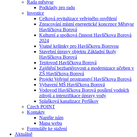
Rada městyse
Podklady pro radu
Investice
Celková revitalizace veřejného osvětlení
Zpracování místní energetické koncepce Městyse
Havlíčkova Borová
Kulturní a spolková činnost Havlíčkova Borová
2024
Vratné kelímky pro Havlíčkovu Borovou
Stavební úpravy objektu Základní školy
Havlíčkova Borová
Teplovod Havlíčkova Borová
Zajištění bezbariérovosti a modernizace učeben v
ZŠ Havlíčkova Borová
Projekt Veřejné prostranství Havlíčkova Borová
Vybavení MŠ Havlíčkova Borová
Vodovod Havlíčkova Borová posílení vodních
zdrojů a intenzifikace úpravy vody
Splašková kanalizace Peršíkov
Czech POINT
Kontakty
Napište nám
Mapa webu
Formuláře ke stažení
Aktuálně