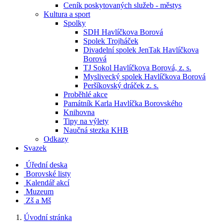
Ceník poskytovaných služeb - městys
Kultura a sport
Spolky
SDH Havlíčkova Borová
Spolek Trojháček
Divadelní spolek JenTak Havlíčkova
Borová
TJ Sokol Havlíčkova Borová, z. s.
Myslivecký spolek Havlíčkova Borová
Peršíkovský dráček z. s.
Proběhlé akce
Památník Karla Havlíčka Borovského
Knihovna
Tipy na výlety
Naučná stezka KHB
Odkazy
Svazek
Úřední deska
Borovské listy
Kalendář akcí
Muzeum
Zš a Mš
Úvodní stránka