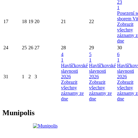
23
1
Posezení s
sborem Vi
17
18
19
20
21
22
Zobrazit
všechny
záznamy z
dne
24
25
26
27
28
29
30
4
5
6
1
1
1
Havlíčkovské
Havlíčkovské
Havlíčkov
slavnosti
slavnosti
slavnosti
31
1
2
3
2026
2026
2026
Zobrazit
Zobrazit
Zobrazit
všechny
všechny
všechny
záznamy ze
záznamy ze
záznamy z
dne
dne
dne
Munipolis