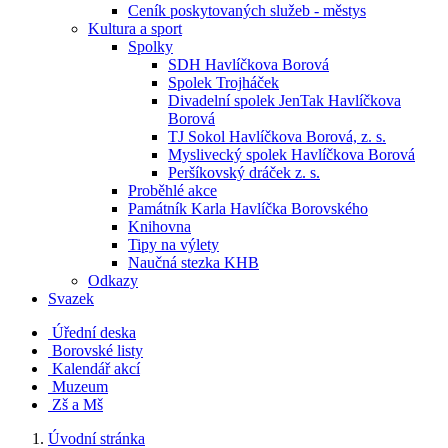
Ceník poskytovaných služeb - městys
Kultura a sport
Spolky
SDH Havlíčkova Borová
Spolek Trojháček
Divadelní spolek JenTak Havlíčkova
Borová
TJ Sokol Havlíčkova Borová, z. s.
Myslivecký spolek Havlíčkova Borová
Peršíkovský dráček z. s.
Proběhlé akce
Památník Karla Havlíčka Borovského
Knihovna
Tipy na výlety
Naučná stezka KHB
Odkazy
Svazek
Úřední deska
Borovské listy
Kalendář akcí
Muzeum
Zš a Mš
Úvodní stránka