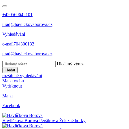
+420569642101
urad@havlickovaborova.cz
Vyhledávání
e-mail
704300133
urad@havlickovaborova.cz
Hledaný výraz
Hledat
rozšířené vyhledávání
Mapa webu
Vytisknout
Mapa
Facebook
Havlíčkova Borová
Peršíkov a Železné horky