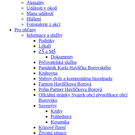
Aktuality
Události v okolí
Mapa událostí
Hlášení
Fotogalerie z akcí
Pro občany
Informace a služby
Podniky
Lékaři
ZŠ a MŠ
Dokumenty
Pečovatelská služba
Památník Karla Havlíčka Borovského
Knihovna
Sběrný dvůr a kompostárna bioodpadu
Farnost Havlíčkova Borová
Pošta Partner Havlíčkova Borová
Oficiální stránky Svazek obcí plynofikace obcí
Borovsko
Suvenýry
Knihy
Pohlednice
Keramika
Krizové řízení
Životní situace