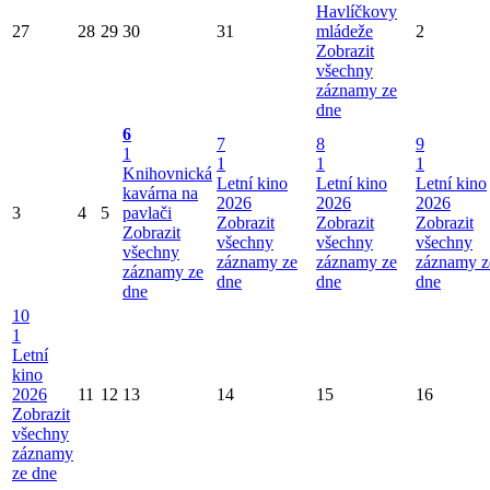
Havlíčkovy
27
28
29
30
31
mládeže
2
Zobrazit
všechny
záznamy ze
dne
6
7
8
9
1
1
1
1
Knihovnická
Letní kino
Letní kino
Letní kino
kavárna na
2026
2026
2026
3
4
5
pavlači
Zobrazit
Zobrazit
Zobrazit
Zobrazit
všechny
všechny
všechny
všechny
záznamy ze
záznamy ze
záznamy z
záznamy ze
dne
dne
dne
dne
10
1
Letní
kino
2026
11
12
13
14
15
16
Zobrazit
všechny
záznamy
ze dne