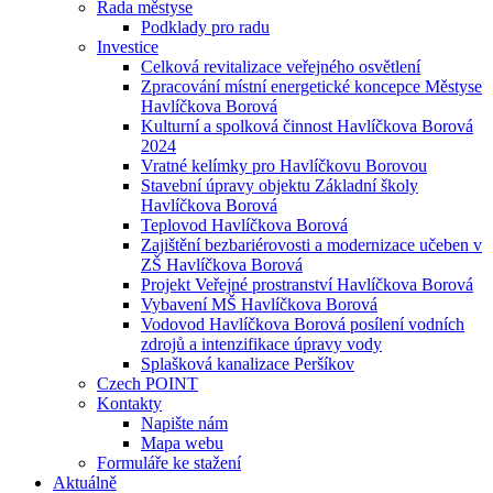
Rada městyse
Podklady pro radu
Investice
Celková revitalizace veřejného osvětlení
Zpracování místní energetické koncepce Městyse
Havlíčkova Borová
Kulturní a spolková činnost Havlíčkova Borová
2024
Vratné kelímky pro Havlíčkovu Borovou
Stavební úpravy objektu Základní školy
Havlíčkova Borová
Teplovod Havlíčkova Borová
Zajištění bezbariérovosti a modernizace učeben v
ZŠ Havlíčkova Borová
Projekt Veřejné prostranství Havlíčkova Borová
Vybavení MŠ Havlíčkova Borová
Vodovod Havlíčkova Borová posílení vodních
zdrojů a intenzifikace úpravy vody
Splašková kanalizace Peršíkov
Czech POINT
Kontakty
Napište nám
Mapa webu
Formuláře ke stažení
Aktuálně