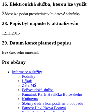
16. Elektronická služba, kterou lze využít
Žádost lze podat prostřednictvím datové schránky.
28. Popis byl naposledy aktualizován
12.11.2015
29. Datum konce platnosti popisu
Bez časového omezení.
Pro občany
Informace a služby
Podniky
Lékaři
ZŠ a MŠ
Pečovatelská služba
Památník Karla Havlíčka Borovského
Knihovna
Sběrný dvůr a kompostárna bioodpadu
Farnost Havlíčkova Borová