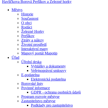
Havlíčkova Borová
Peršíkov a Železné horky
Městys
Historie
Současnost
O obci
Rodáci
Železné Horky
Peršíkov
Ztráty a nálezy
Životní prostředí
Interaktivní mapy
Mapový portál Mapotip
Úřad
Úřední deska
Vyhlášky a dokumenty
Veřejnoprávní smlouvy
E-podatelna
Elektronická podatelna
Borovské listy
Povinné informace
GDPR - ochrana osobních údajů
Program rozvoje městyse
Zastupitelstvo městyse
Podklady pro zastupitelstvo