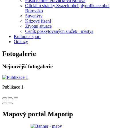
Pošta Partner Havlíčkova Borová
Oficiální stránky Svazek obcí plynofikace obcí
Borovsko
Suvenýry
Krizové řízení
Životní situace
Ceník poskytovaných služeb - městys
Kultura a sport
Odkazy
Fotogalerie
Nejnovější fotogalerie
Publikace 1
Mapový portál Mapotip