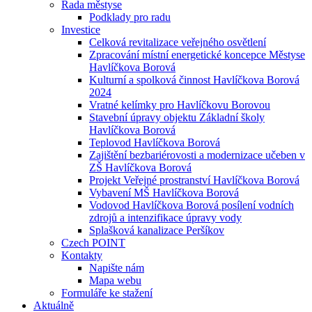
Rada městyse
Podklady pro radu
Investice
Celková revitalizace veřejného osvětlení
Zpracování místní energetické koncepce Městyse
Havlíčkova Borová
Kulturní a spolková činnost Havlíčkova Borová
2024
Vratné kelímky pro Havlíčkovu Borovou
Stavební úpravy objektu Základní školy
Havlíčkova Borová
Teplovod Havlíčkova Borová
Zajištění bezbariérovosti a modernizace učeben v
ZŠ Havlíčkova Borová
Projekt Veřejné prostranství Havlíčkova Borová
Vybavení MŠ Havlíčkova Borová
Vodovod Havlíčkova Borová posílení vodních
zdrojů a intenzifikace úpravy vody
Splašková kanalizace Peršíkov
Czech POINT
Kontakty
Napište nám
Mapa webu
Formuláře ke stažení
Aktuálně