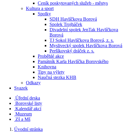
Ceník poskytovaných služeb - městys
Kultura a sport
Spolky
SDH Havlíčkova Borová
Spolek Trojháček
Divadelní spolek JenTak Havlíčkova
Borová
TJ Sokol Havlíčkova Borová, z. s.
Myslivecký spolek Havlíčkova Borová
Peršíkovský dráček z. s.
Proběhlé akce
Památník Karla Havlíčka Borovského
Knihovna
Tipy na výlety
Naučná stezka KHB
Odkazy
Svazek
Úřední deska
Borovské listy
Kalendář akcí
Muzeum
Zš a Mš
Úvodní stránka