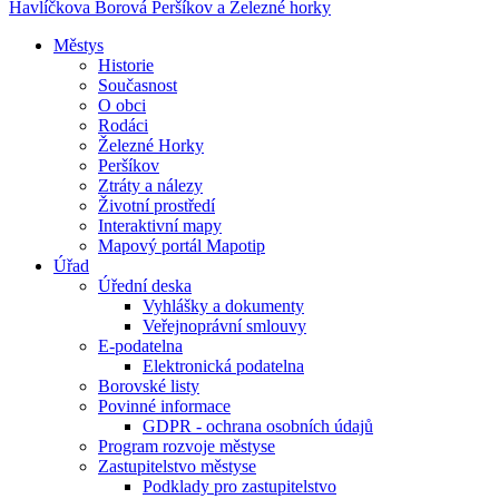
Havlíčkova Borová
Peršíkov a Železné horky
Městys
Historie
Současnost
O obci
Rodáci
Železné Horky
Peršíkov
Ztráty a nálezy
Životní prostředí
Interaktivní mapy
Mapový portál Mapotip
Úřad
Úřední deska
Vyhlášky a dokumenty
Veřejnoprávní smlouvy
E-podatelna
Elektronická podatelna
Borovské listy
Povinné informace
GDPR - ochrana osobních údajů
Program rozvoje městyse
Zastupitelstvo městyse
Podklady pro zastupitelstvo