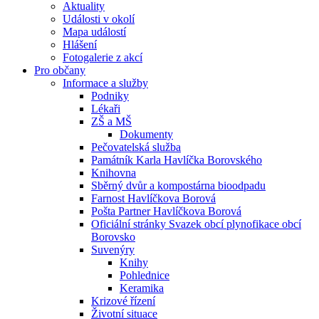
Aktuality
Události v okolí
Mapa událostí
Hlášení
Fotogalerie z akcí
Pro občany
Informace a služby
Podniky
Lékaři
ZŠ a MŠ
Dokumenty
Pečovatelská služba
Památník Karla Havlíčka Borovského
Knihovna
Sběrný dvůr a kompostárna bioodpadu
Farnost Havlíčkova Borová
Pošta Partner Havlíčkova Borová
Oficiální stránky Svazek obcí plynofikace obcí
Borovsko
Suvenýry
Knihy
Pohlednice
Keramika
Krizové řízení
Životní situace