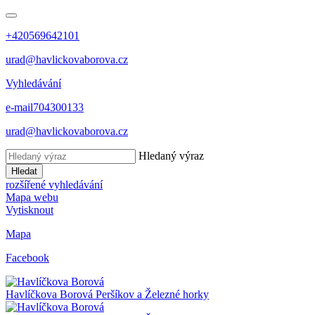
+420569642101
urad@havlickovaborova.cz
Vyhledávání
e-mail
704300133
urad@havlickovaborova.cz
Hledaný výraz
Hledat
rozšířené vyhledávání
Mapa webu
Vytisknout
Mapa
Facebook
Havlíčkova Borová
Peršíkov a Železné horky