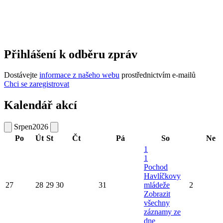
Přihlášení k odběru zpráv
Dostávejte
informace z našeho webu
prostřednictvím e-mailů
Chci se zaregistrovat
Kalendář akcí
Srpen
2026
Po
Út
St
Čt
Pá
So
Ne
1
1
Pochod
Havlíčkovy
27
28
29
30
31
mládeže
2
Zobrazit
všechny
záznamy ze
dne