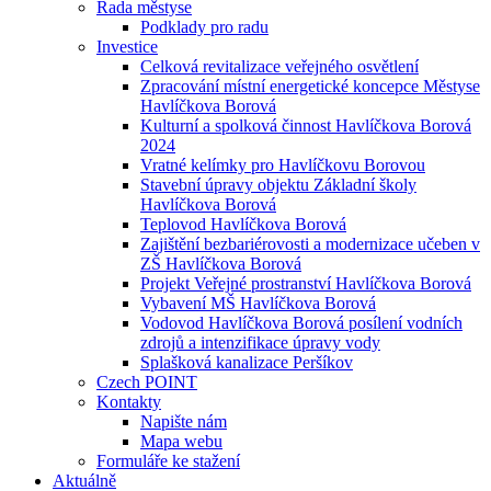
Rada městyse
Podklady pro radu
Investice
Celková revitalizace veřejného osvětlení
Zpracování místní energetické koncepce Městyse
Havlíčkova Borová
Kulturní a spolková činnost Havlíčkova Borová
2024
Vratné kelímky pro Havlíčkovu Borovou
Stavební úpravy objektu Základní školy
Havlíčkova Borová
Teplovod Havlíčkova Borová
Zajištění bezbariérovosti a modernizace učeben v
ZŠ Havlíčkova Borová
Projekt Veřejné prostranství Havlíčkova Borová
Vybavení MŠ Havlíčkova Borová
Vodovod Havlíčkova Borová posílení vodních
zdrojů a intenzifikace úpravy vody
Splašková kanalizace Peršíkov
Czech POINT
Kontakty
Napište nám
Mapa webu
Formuláře ke stažení
Aktuálně