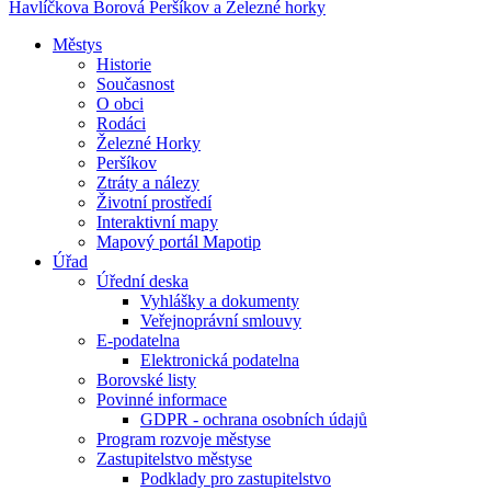
Havlíčkova Borová
Peršíkov a Železné horky
Městys
Historie
Současnost
O obci
Rodáci
Železné Horky
Peršíkov
Ztráty a nálezy
Životní prostředí
Interaktivní mapy
Mapový portál Mapotip
Úřad
Úřední deska
Vyhlášky a dokumenty
Veřejnoprávní smlouvy
E-podatelna
Elektronická podatelna
Borovské listy
Povinné informace
GDPR - ochrana osobních údajů
Program rozvoje městyse
Zastupitelstvo městyse
Podklady pro zastupitelstvo