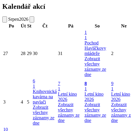
Kalendář akcí
Srpen
2026
Po
Út
St
Čt
Pá
So
Ne
1
1
Pochod
Havlíčkovy
27
28
29
30
31
mládeže
2
Zobrazit
všechny
záznamy ze
dne
6
7
8
9
1
1
1
1
Knihovnická
Letní kino
Letní kino
Letní kino
kavárna na
2026
2026
2026
3
4
5
pavlači
Zobrazit
Zobrazit
Zobrazit
Zobrazit
všechny
všechny
všechny
všechny
záznamy ze
záznamy ze
záznamy z
záznamy ze
dne
dne
dne
dne
10