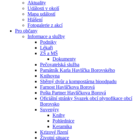
Aktuality
Události v okolí
Mapa událostí
Hlášení
Fotogalerie z akcí
Pro občany
Informace a služby
Podniky
Lékaři
ZŠ a MŠ
Dokumenty
Pečovatelská služba
Památník Karla Havlíčka Borovského
Knihovna
Sběrný dvůr a kompostárna bioodpadu
Farnost Havlíčkova Borová
Pošta Partner Havlíčkova Borová
Oficiální stránky Svazek obcí plynofikace obcí
Borovsko
Suvenýry
Knihy
Pohlednice
Keramika
Krizové řízení
Životní situace