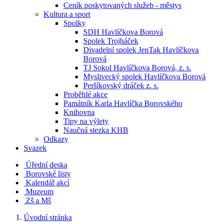
Ceník poskytovaných služeb - městys
Kultura a sport
Spolky
SDH Havlíčkova Borová
Spolek Trojháček
Divadelní spolek JenTak Havlíčkova
Borová
TJ Sokol Havlíčkova Borová, z. s.
Myslivecký spolek Havlíčkova Borová
Peršíkovský dráček z. s.
Proběhlé akce
Památník Karla Havlíčka Borovského
Knihovna
Tipy na výlety
Naučná stezka KHB
Odkazy
Svazek
Úřední deska
Borovské listy
Kalendář akcí
Muzeum
Zš a Mš
Úvodní stránka