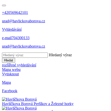
+420569642101
urad@havlickovaborova.cz
Vyhledávání
e-mail
704300133
urad@havlickovaborova.cz
Hledaný výraz
Hledat
rozšířené vyhledávání
Mapa webu
Vytisknout
Mapa
Facebook
Havlíčkova Borová
Peršíkov a Železné horky