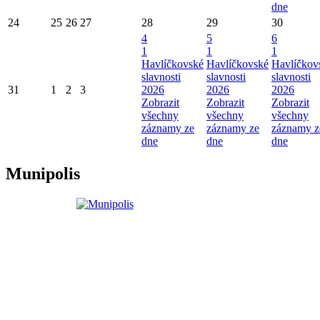
dne
24
25
26
27
28
29
30
4
5
6
1
1
1
Havlíčkovské
Havlíčkovské
Havlíčkov
slavnosti
slavnosti
slavnosti
31
1
2
3
2026
2026
2026
Zobrazit
Zobrazit
Zobrazit
všechny
všechny
všechny
záznamy ze
záznamy ze
záznamy z
dne
dne
dne
Munipolis