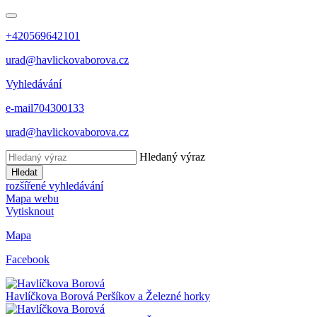
+420569642101
urad@havlickovaborova.cz
Vyhledávání
e-mail
704300133
urad@havlickovaborova.cz
Hledaný výraz
Hledat
rozšířené vyhledávání
Mapa webu
Vytisknout
Mapa
Facebook
Havlíčkova Borová
Peršíkov a Železné horky