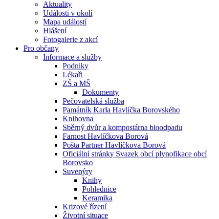
Aktuality
Události v okolí
Mapa událostí
Hlášení
Fotogalerie z akcí
Pro občany
Informace a služby
Podniky
Lékaři
ZŠ a MŠ
Dokumenty
Pečovatelská služba
Památník Karla Havlíčka Borovského
Knihovna
Sběrný dvůr a kompostárna bioodpadu
Farnost Havlíčkova Borová
Pošta Partner Havlíčkova Borová
Oficiální stránky Svazek obcí plynofikace obcí
Borovsko
Suvenýry
Knihy
Pohlednice
Keramika
Krizové řízení
Životní situace