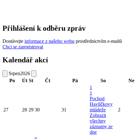
Přihlášení k odběru zpráv
Dostávejte
informace z našeho webu
prostřednictvím e-mailů
Chci se zaregistrovat
Kalendář akcí
Srpen
2026
Po
Út
St
Čt
Pá
So
Ne
1
1
Pochod
Havlíčkovy
27
28
29
30
31
mládeže
2
Zobrazit
všechny
záznamy ze
dne
6