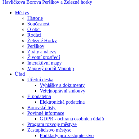
Havlíčkova Borová
Peršíkov a Železné horky
Městys
Historie
Současnost
O obci
Rodáci
Železné Horky
Peršíkov
Ztráty a nálezy
Životní prostředí
Interaktivní mapy
Mapový portál Mapotip
Úřad
Úřední deska
Vyhlášky a dokumenty
Veřejnoprávní smlouvy
E-podatelna
Elektronická podatelna
Borovské listy
Povinné informace
GDPR - ochrana osobních údajů
Program rozvoje městyse
Zastupitelstvo městyse
Podklady pro zastupitelstvo