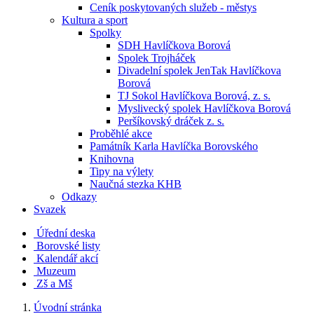
Ceník poskytovaných služeb - městys
Kultura a sport
Spolky
SDH Havlíčkova Borová
Spolek Trojháček
Divadelní spolek JenTak Havlíčkova
Borová
TJ Sokol Havlíčkova Borová, z. s.
Myslivecký spolek Havlíčkova Borová
Peršíkovský dráček z. s.
Proběhlé akce
Památník Karla Havlíčka Borovského
Knihovna
Tipy na výlety
Naučná stezka KHB
Odkazy
Svazek
Úřední deska
Borovské listy
Kalendář akcí
Muzeum
Zš a Mš
Úvodní stránka