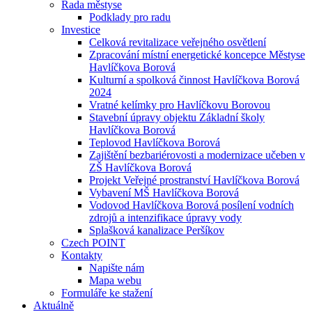
Rada městyse
Podklady pro radu
Investice
Celková revitalizace veřejného osvětlení
Zpracování místní energetické koncepce Městyse
Havlíčkova Borová
Kulturní a spolková činnost Havlíčkova Borová
2024
Vratné kelímky pro Havlíčkovu Borovou
Stavební úpravy objektu Základní školy
Havlíčkova Borová
Teplovod Havlíčkova Borová
Zajištění bezbariérovosti a modernizace učeben v
ZŠ Havlíčkova Borová
Projekt Veřejné prostranství Havlíčkova Borová
Vybavení MŠ Havlíčkova Borová
Vodovod Havlíčkova Borová posílení vodních
zdrojů a intenzifikace úpravy vody
Splašková kanalizace Peršíkov
Czech POINT
Kontakty
Napište nám
Mapa webu
Formuláře ke stažení
Aktuálně