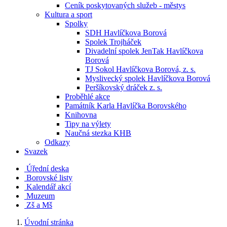
Ceník poskytovaných služeb - městys
Kultura a sport
Spolky
SDH Havlíčkova Borová
Spolek Trojháček
Divadelní spolek JenTak Havlíčkova
Borová
TJ Sokol Havlíčkova Borová, z. s.
Myslivecký spolek Havlíčkova Borová
Peršíkovský dráček z. s.
Proběhlé akce
Památník Karla Havlíčka Borovského
Knihovna
Tipy na výlety
Naučná stezka KHB
Odkazy
Svazek
Úřední deska
Borovské listy
Kalendář akcí
Muzeum
Zš a Mš
Úvodní stránka