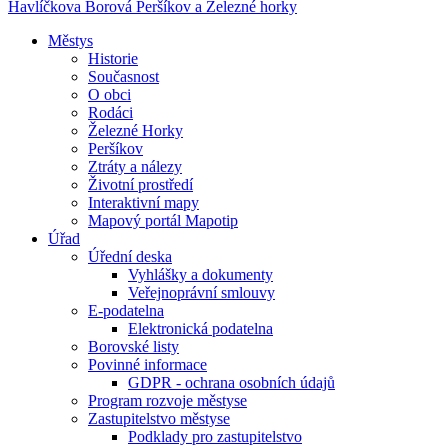
Havlíčkova Borová
Peršíkov a Železné horky
Městys
Historie
Současnost
O obci
Rodáci
Železné Horky
Peršíkov
Ztráty a nálezy
Životní prostředí
Interaktivní mapy
Mapový portál Mapotip
Úřad
Úřední deska
Vyhlášky a dokumenty
Veřejnoprávní smlouvy
E-podatelna
Elektronická podatelna
Borovské listy
Povinné informace
GDPR - ochrana osobních údajů
Program rozvoje městyse
Zastupitelstvo městyse
Podklady pro zastupitelstvo