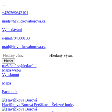
+420569642101
urad@havlickovaborova.cz
Vyhledávání
e-mail
704300133
urad@havlickovaborova.cz
Hledaný výraz
Hledat
rozšířené vyhledávání
Mapa webu
Vytisknout
Mapa
Facebook
Havlíčkova Borová
Peršíkov a Železné horky