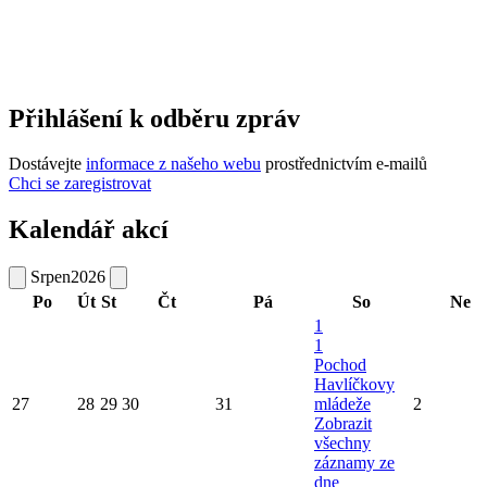
Přihlášení k odběru zpráv
Dostávejte
informace z našeho webu
prostřednictvím e-mailů
Chci se zaregistrovat
Kalendář akcí
Srpen
2026
Po
Út
St
Čt
Pá
So
Ne
1
1
Pochod
Havlíčkovy
27
28
29
30
31
mládeže
2
Zobrazit
všechny
záznamy ze
dne