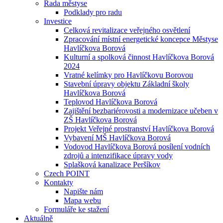
Rada městyse
Podklady pro radu
Investice
Celková revitalizace veřejného osvětlení
Zpracování místní energetické koncepce Městyse
Havlíčkova Borová
Kulturní a spolková činnost Havlíčkova Borová
2024
Vratné kelímky pro Havlíčkovu Borovou
Stavební úpravy objektu Základní školy
Havlíčkova Borová
Teplovod Havlíčkova Borová
Zajištění bezbariérovosti a modernizace učeben v
ZŠ Havlíčkova Borová
Projekt Veřejné prostranství Havlíčkova Borová
Vybavení MŠ Havlíčkova Borová
Vodovod Havlíčkova Borová posílení vodních
zdrojů a intenzifikace úpravy vody
Splašková kanalizace Peršíkov
Czech POINT
Kontakty
Napište nám
Mapa webu
Formuláře ke stažení
Aktuálně