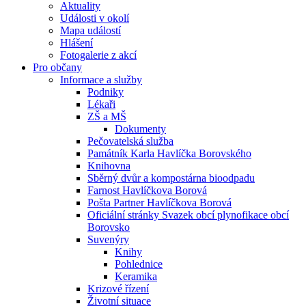
Aktuality
Události v okolí
Mapa událostí
Hlášení
Fotogalerie z akcí
Pro občany
Informace a služby
Podniky
Lékaři
ZŠ a MŠ
Dokumenty
Pečovatelská služba
Památník Karla Havlíčka Borovského
Knihovna
Sběrný dvůr a kompostárna bioodpadu
Farnost Havlíčkova Borová
Pošta Partner Havlíčkova Borová
Oficiální stránky Svazek obcí plynofikace obcí
Borovsko
Suvenýry
Knihy
Pohlednice
Keramika
Krizové řízení
Životní situace