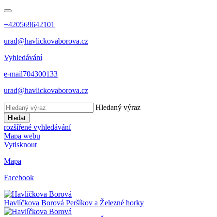
+420569642101
urad@havlickovaborova.cz
Vyhledávání
e-mail
704300133
urad@havlickovaborova.cz
Hledaný výraz
Hledat
rozšířené vyhledávání
Mapa webu
Vytisknout
Mapa
Facebook
Havlíčkova Borová
Peršíkov a Železné horky