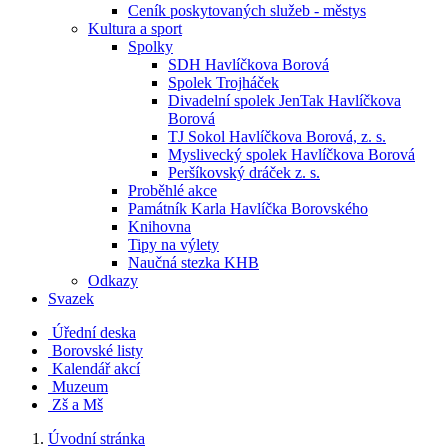
Ceník poskytovaných služeb - městys
Kultura a sport
Spolky
SDH Havlíčkova Borová
Spolek Trojháček
Divadelní spolek JenTak Havlíčkova
Borová
TJ Sokol Havlíčkova Borová, z. s.
Myslivecký spolek Havlíčkova Borová
Peršíkovský dráček z. s.
Proběhlé akce
Památník Karla Havlíčka Borovského
Knihovna
Tipy na výlety
Naučná stezka KHB
Odkazy
Svazek
Úřední deska
Borovské listy
Kalendář akcí
Muzeum
Zš a Mš
Úvodní stránka