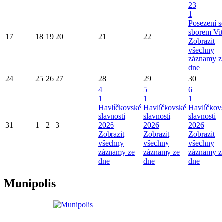
23
1
Posezení s
sborem Vi
17
18
19
20
21
22
Zobrazit
všechny
záznamy z
dne
24
25
26
27
28
29
30
4
5
6
1
1
1
Havlíčkovské
Havlíčkovské
Havlíčkov
slavnosti
slavnosti
slavnosti
31
1
2
3
2026
2026
2026
Zobrazit
Zobrazit
Zobrazit
všechny
všechny
všechny
záznamy ze
záznamy ze
záznamy z
dne
dne
dne
Munipolis