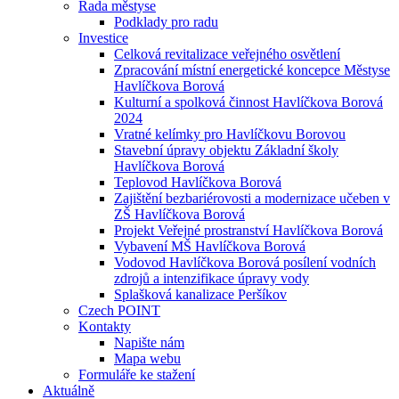
Rada městyse
Podklady pro radu
Investice
Celková revitalizace veřejného osvětlení
Zpracování místní energetické koncepce Městyse
Havlíčkova Borová
Kulturní a spolková činnost Havlíčkova Borová
2024
Vratné kelímky pro Havlíčkovu Borovou
Stavební úpravy objektu Základní školy
Havlíčkova Borová
Teplovod Havlíčkova Borová
Zajištění bezbariérovosti a modernizace učeben v
ZŠ Havlíčkova Borová
Projekt Veřejné prostranství Havlíčkova Borová
Vybavení MŠ Havlíčkova Borová
Vodovod Havlíčkova Borová posílení vodních
zdrojů a intenzifikace úpravy vody
Splašková kanalizace Peršíkov
Czech POINT
Kontakty
Napište nám
Mapa webu
Formuláře ke stažení
Aktuálně