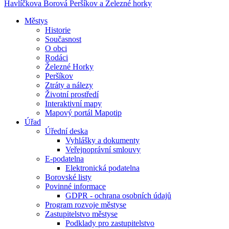
Havlíčkova Borová
Peršíkov a Železné horky
Městys
Historie
Současnost
O obci
Rodáci
Železné Horky
Peršíkov
Ztráty a nálezy
Životní prostředí
Interaktivní mapy
Mapový portál Mapotip
Úřad
Úřední deska
Vyhlášky a dokumenty
Veřejnoprávní smlouvy
E-podatelna
Elektronická podatelna
Borovské listy
Povinné informace
GDPR - ochrana osobních údajů
Program rozvoje městyse
Zastupitelstvo městyse
Podklady pro zastupitelstvo