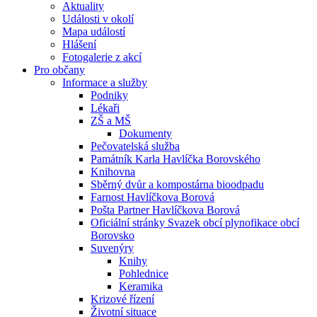
Aktuality
Události v okolí
Mapa událostí
Hlášení
Fotogalerie z akcí
Pro občany
Informace a služby
Podniky
Lékaři
ZŠ a MŠ
Dokumenty
Pečovatelská služba
Památník Karla Havlíčka Borovského
Knihovna
Sběrný dvůr a kompostárna bioodpadu
Farnost Havlíčkova Borová
Pošta Partner Havlíčkova Borová
Oficiální stránky Svazek obcí plynofikace obcí
Borovsko
Suvenýry
Knihy
Pohlednice
Keramika
Krizové řízení
Životní situace