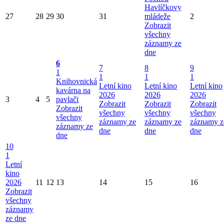
Havlíčkovy
27
28
29
30
31
mládeže
2
Zobrazit
všechny
záznamy ze
dne
6
7
8
9
1
1
1
1
Knihovnická
Letní kino
Letní kino
Letní kino
kavárna na
2026
2026
2026
3
4
5
pavlači
Zobrazit
Zobrazit
Zobrazit
Zobrazit
všechny
všechny
všechny
všechny
záznamy ze
záznamy ze
záznamy z
záznamy ze
dne
dne
dne
dne
10
1
Letní
kino
2026
11
12
13
14
15
16
Zobrazit
všechny
záznamy
ze dne