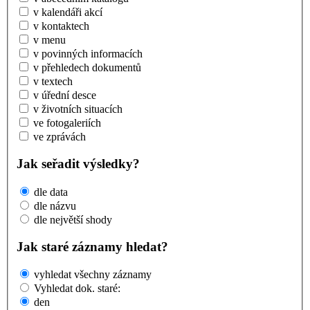
v kalendáři akcí
v kontaktech
v menu
v povinných informacích
v přehledech dokumentů
v textech
v úřední desce
v životních situacích
ve fotogaleriích
ve zprávách
Jak seřadit výsledky?
dle data
dle názvu
dle největší shody
Jak staré záznamy hledat?
vyhledat všechny záznamy
Vyhledat dok. staré:
den