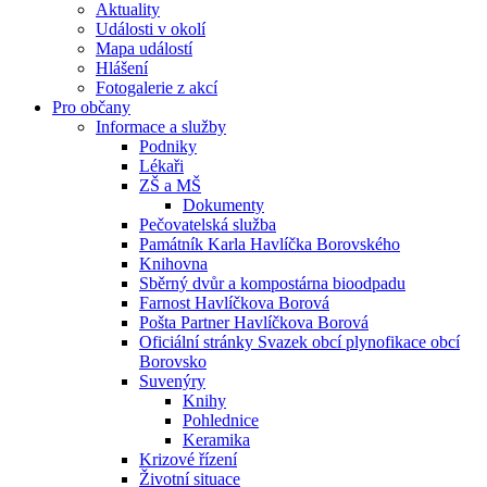
Aktuality
Události v okolí
Mapa událostí
Hlášení
Fotogalerie z akcí
Pro občany
Informace a služby
Podniky
Lékaři
ZŠ a MŠ
Dokumenty
Pečovatelská služba
Památník Karla Havlíčka Borovského
Knihovna
Sběrný dvůr a kompostárna bioodpadu
Farnost Havlíčkova Borová
Pošta Partner Havlíčkova Borová
Oficiální stránky Svazek obcí plynofikace obcí
Borovsko
Suvenýry
Knihy
Pohlednice
Keramika
Krizové řízení
Životní situace