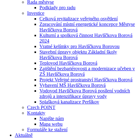
Rada městyse
Podklady pro radu
Investice
Celková revitalizace veřejného osvětlení
Zpracování místní energetické koncepce Městyse
Havlíčkova Borová
Kulturní a spolková činnost Havlíčkova Borová
2024
Vratné kelímky pro Havlíčkovu Borovou
Stavební úpravy objektu Základní školy
Havlíčkova Borová
Teplovod Havlíčkova Borová
Zajištění bezbariérovosti a modernizace učeben v
ZŠ Havlíčkova Borová
Projekt Veřejné prostranství Havlíčkova Borová
Vybavení MŠ Havlíčkova Borová
Vodovod Havlíčkova Borová posílení vodních
zdrojů a intenzifikace úpravy vody
Splašková kanalizace Peršíkov
Czech POINT
Kontakty
Napište nám
Mapa webu
Formuláře ke stažení
Aktuálně