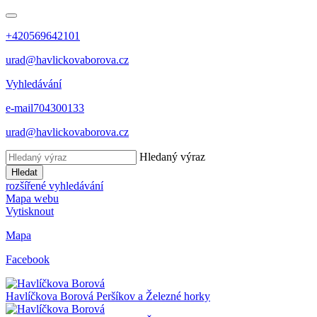
+420569642101
urad@havlickovaborova.cz
Vyhledávání
e-mail
704300133
urad@havlickovaborova.cz
Hledaný výraz
Hledat
rozšířené vyhledávání
Mapa webu
Vytisknout
Mapa
Facebook
Havlíčkova Borová
Peršíkov a Železné horky