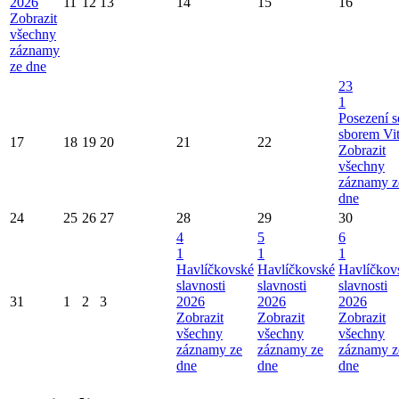
2026
11
12
13
14
15
16
Zobrazit
všechny
záznamy
ze dne
23
1
Posezení s
sborem Vi
17
18
19
20
21
22
Zobrazit
všechny
záznamy z
dne
24
25
26
27
28
29
30
4
5
6
1
1
1
Havlíčkovské
Havlíčkovské
Havlíčkov
slavnosti
slavnosti
slavnosti
31
1
2
3
2026
2026
2026
Zobrazit
Zobrazit
Zobrazit
všechny
všechny
všechny
záznamy ze
záznamy ze
záznamy z
dne
dne
dne