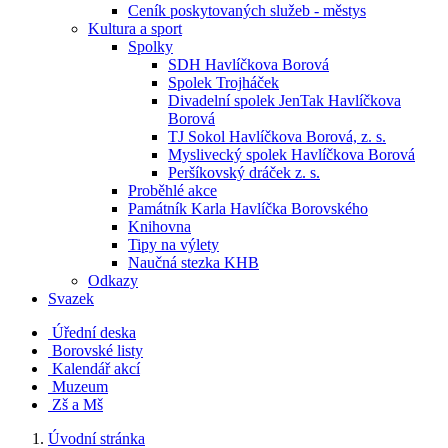
Ceník poskytovaných služeb - městys
Kultura a sport
Spolky
SDH Havlíčkova Borová
Spolek Trojháček
Divadelní spolek JenTak Havlíčkova
Borová
TJ Sokol Havlíčkova Borová, z. s.
Myslivecký spolek Havlíčkova Borová
Peršíkovský dráček z. s.
Proběhlé akce
Památník Karla Havlíčka Borovského
Knihovna
Tipy na výlety
Naučná stezka KHB
Odkazy
Svazek
Úřední deska
Borovské listy
Kalendář akcí
Muzeum
Zš a Mš
Úvodní stránka