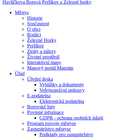
Havlíčkova Borová
Peršíkov a Železné horky
Městys
Historie
Současnost
O obci
Rodáci
Železné Horky
Peršíkov
Ztráty a nálezy
Životní prostředí
Interaktivní mapy
Mapový portál Mapotip
Úřad
Úřední deska
Vyhlášky a dokumenty
Veřejnoprávní smlouvy
E-podatelna
Elektronická podatelna
Borovské listy
Povinné informace
GDPR - ochrana osobních údajů
Program rozvoje městyse
Zastupitelstvo městyse
Podklady pro zastupitelstvo